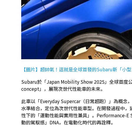
【圖片】超帥氣！這就是全球首發的Subaru新「小型S
Subaru於「Japan Mobility Show 2025」全球
concept」，展現次世代性能車的未來。
此車以「Everyday Supercar（日常超跑）」為
水準結合，定位為次世代性能車型。在開發過程中，延續
性下的「運動性能與實用性兼具」。Performance-E
動的駕馭感」DNA，在電動化時代的再詮釋。