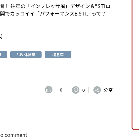
開！ 往年の「インプレッサ風」デザイン＆“STIロ
さ全開でカッコイイ「パフォーマンスE STI」って？
.
)
U
SUV 休旅車
概念車
0
0
分享
 to comment