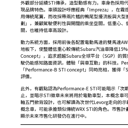
外觀部分延續STI傳承，造型動感有力。車身色採用代
現品牌特色。車頭設計呼應經典「Impreza」，在
用傳統尾翼，而改採帶兩片鰭的鴨尾型擾流板與大型
劃」，兼顧駕駛便利性與開闊的乘坐空間。低重心、
間，也維持低車高設計。
動力系統方面，採用前後各配置電動馬達的雙馬達A
地板下，使整體低重心較傳統Subaru汽油車降低15%以上
Concept」，追求超越Subaru全球平台（SGP
駛仍能感知路面資訊，體驗「與車互動」的科技。Perfor
「Performance-B STI concept」同時亮相
評價。
此外，有觀點認為Performance-E STI可能暗示「次期W
止，並暗示STI徽章未來將用於電動車型，本概念車
軸五門掀背設計，也可解讀為次世代Levorg走向的示範
概念車，可能承擔類似傳統WRX STI的角色。市售計
顯示未來市售化研發仍在進行中。