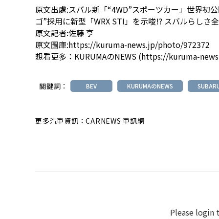
原文出處:
スバル新「“4WD”スポーツカー」世界初公
ゴ”採用に新型「WRX STI」を示唆!? スバルらし
原文記者:佐藤 亨
原文圖庫:
https://kuruma-news.jp/photo/972372
想看更多：
KURUMAのNEWS
(
https://kuruma-news
關鍵詞：
BEV
KURUMAのNEWS
SUBAR
更多汽車資訊：CARNEWS 車訊網
Please login