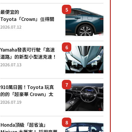
還推出467萬元日圓起的5
人座版...
最便宜的
Toyota「Crown」值得關
注！ 搭載4WD、每公升
2026.07.12
22.4公里低油耗表現超亮
眼！ 配備豐富、超越售價
水準，堪稱高CP值代表的
Yamaha發表可行駛「高速
「...
道路」的新型小型速克達！
搭載能享受超強勁「渦輪
2026.07.13
感」的動力系統！ 採用與
高階「Super Sport」車款
相同的...
910萬日圓！Toyota 玩真
的的「超豪華 Crown」太
厲害了！採用由「匠人技
2026.07.19
藝」打造的「專屬車色」與
運動化「底盤設定」！還配
備專屬豪華...
Honda頂級「超省油」
Minivan 太厲害！ 採用豪華