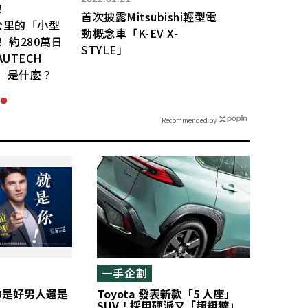
！
未被實
首次披露Mitsubishi輕型電
公里的「小型
Caye
動概念車「K-EV X-
 約280萬日
是?
STYLE」
AUTECH
R」是什麼？
Recommended by
一手企劃
你是好男人還是
Toyota 發表新款「5 人座」
SUV！採用硬派又「超粗獷」