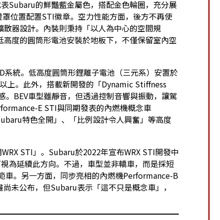
表Subaru的鮮豔藍金屬色，搭配金色輪圈，充分展
霧燈罩位置配置STI徽章。空力性能方面，後方不再使
擴散器設計。內裝則秉持「以人為中心的空間規
低高度的圓筒形電池安裝於地板下，不僅保留室內空
WD系統。低高度圓筒形鋰離子電池（三元系）安置於
。此外，搭載新開發的「Dynamic Stiffness
）的質感。BEV車型雖靜音，但透過控制音響與振動，讓駕
mance-E STI與同期發表的內燃機概念車
，獲得「Subaru特色全開」、「比例設計令人興奮」等高度
RX STI」。Subaru於2022年宣布WRX STI開發中
可視為延續此方向。不過，車型並非轎車，而是採短
車。另一方面，同步亮相的內燃機Performance-B
畫尚未公布，但Subaru表示「這不只是概念車」，