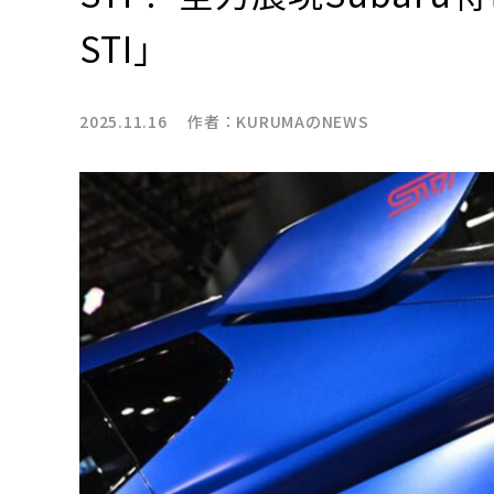
STI」
2025.11.16 作者：
KURUMAのNEWS