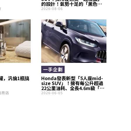
的設計！氣勢十足的「黑色」
雙色車身也超帥！高 CP 值同樣
會
2026-08-06
令人驚喜，全新 Corolla Cross
Z「Adventure」備受矚目！
一手企劃
罐，汎倫1瓶搞
Honda發表新型「5人座mid-
size SUV」！擁有每公升超過
22公里油耗、全長4.6m級「流
線造型」！還有如sedan般的
路商店
2026-06-05
駕馭感受也很不錯的「ZR-V」
首次導入印度市場