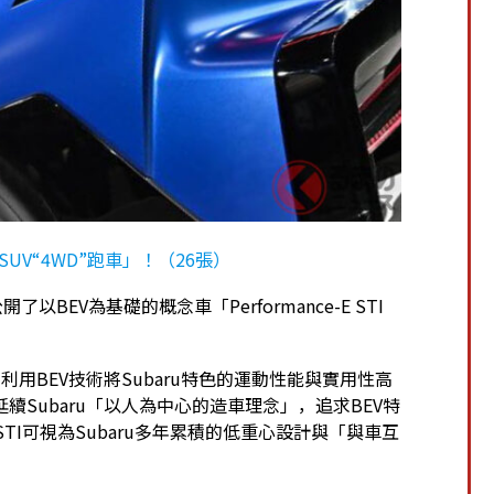
UV“4WD”跑車」！（26張）
首度公開了以BEV為基礎的概念車「Performance-E STI
概念，利用BEV技術將Subaru特色的運動性能與實用性高
Subaru「以人為中心的造車理念」，追求BEV特
 STI可視為Subaru多年累積的低重心設計與「與車互