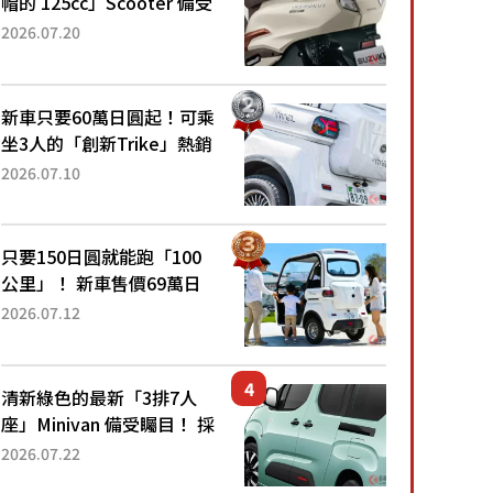
帽的 125cc」Scooter 備受
矚目！採用全新流線設計與
2026.07.20
各項升級，騎乘更加舒適！
已陸續開始出口的新款
「B...
新車只要60萬日圓起！可乘
坐3人的「創新Trike」熱銷
大賣成為人氣車款！「養車
2026.07.10
成本真的超便宜！」「150
日圓就能跑100公里」「小
朋友坐得...
只要150日圓就能跑「100
公里」！ 新車售價69萬日
圓的「3人座」Trike大受歡
2026.07.12
迎！ 順應時代需求，究竟
為何能迅速熱賣？
清新綠色的最新「3排7人
座」Minivan 備受矚目！ 採
用全長4.7公尺剛剛好的車
2026.07.22
身尺寸與「滑門」設計！