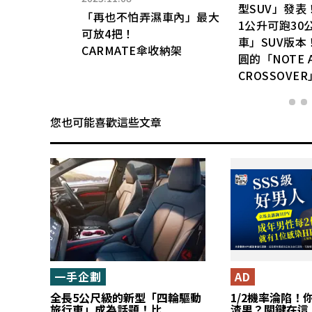
型SUV」發表
「再也不怕弄濕車內」最大
1公升可跑30
」忍
可放4把！
車」SUV版本！
CARMATE傘收納架
圓的「NOTE 
CROSSOVE
您也可能喜歡這些文章
一手企劃
AD
全長5公尺級的新型「四輪驅動
1/2機率淪陷！
旅行車」成為話題！比
渣男？關鍵在這