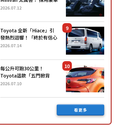
「真皮座椅」與專屬「黑色
2026.07.12
內裝」！ 每公升可跑約20
公里，兼具優異節能表現與
舒適「三...
Toyota 全新「Hiace」引
發熱烈迴響！「終於有信心
下訂了！」「哪個等級交車
2026.07.14
最快？」討論不斷！但下訂
後竟然還要等「超過半年」
才能交車？...
每公升可跑30公里！
Toyota這款「五門掀背
車」真的很厲害！ 擁有全
2026.07.10
長4.3公尺的「剛剛好車身
尺寸」，配備全面升級！
採Hybrid專屬設...
看更多