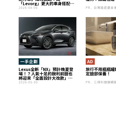
「Levorg」更大的車身搭配
「272匹馬力」引擎，網友表示
2026-08-06
PR．台灣癌症基金
「沒想到油耗這麼好」「實用
性看起來很高」！關注
Audi「A6 Avant」
一手企劃
AD
Lexus全新「NX」預計晚夏登
旅行不用瓶瓶罐
場！？人氣十足的銳利前臉也
定臉部保養！
將迎來「全面設計大改款」？
睽違5年的大幅升級，身為品牌
2026-05-30
PR．三得利健康網
主力SUV的Minor Change備受
期待！