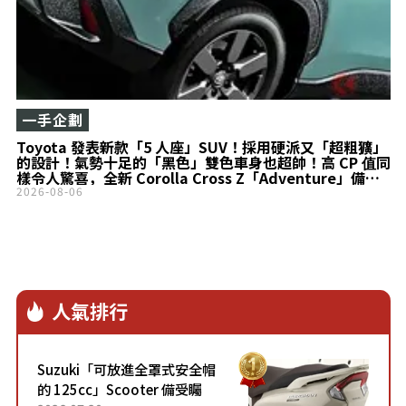
一手企劃
Toyota 發表新款「5 人座」SUV！採用硬派又「超粗獷」
的設計！氣勢十足的「黑色」雙色車身也超帥！高 CP 值同
樣令人驚喜，全新 Corolla Cross Z「Adventure」備受
矚目！
2026-08-06
人氣排行
Suzuki「可放進全罩式安全帽
的 125cc」Scooter 備受矚