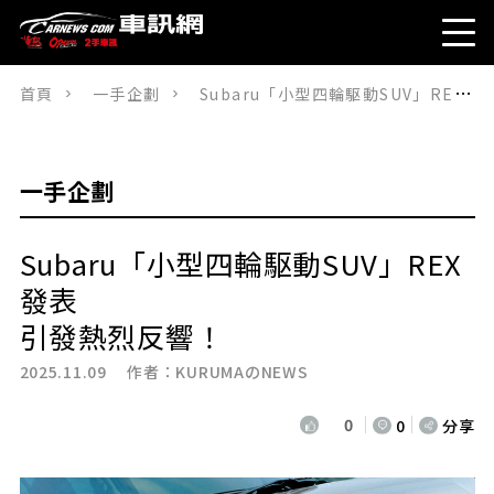
首頁
一手企劃
Subaru「小型四輪駆動SUV」REX 發表引發熱烈反響！
一手企劃
Subaru「小型四輪駆動SUV」REX
發表
引發熱烈反響！
2025.11.09 作者：
KURUMAのNEWS
0
0
分享