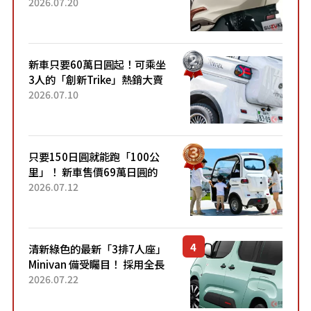
目！採用全新流線設計與各項
2026.07.20
升級，騎乘更加舒適！已陸續
開始出口的新款「B...
新車只要60萬日圓起！可乘坐
3人的「創新Trike」熱銷大賣
成為人氣車款！「養車成本真
2026.07.10
的超便宜！」「150日圓就能
跑100公里」「小朋友坐得...
只要150日圓就能跑「100公
里」！ 新車售價69萬日圓的
「3人座」Trike大受歡迎！ 順
2026.07.12
應時代需求，究竟為何能迅速
熱賣？
清新綠色的最新「3排7人座」
Minivan 備受矚目！ 採用全長
4.7公尺剛剛好的車身尺寸與
2026.07.22
「滑門」設計！ 還推出467萬
元日圓起的5人座版...