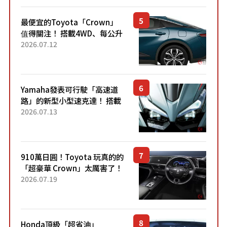
最便宜的Toyota「Crown」
值得關注！ 搭載4WD、每公升
22.4公里低油耗表現超亮眼！
2026.07.12
配備豐富、超越售價水準，堪
稱高CP值代表的「...
Yamaha發表可行駛「高速道
路」的新型小型速克達！ 搭載
能享受超強勁「渦輪感」的動
2026.07.13
力系統！ 採用與高階「Super
Sport」車款相同的...
910萬日圓！Toyota 玩真的的
「超豪華 Crown」太厲害了！
採用由「匠人技藝」打造的
2026.07.19
「專屬車色」與運動化「底盤
設定」！還配備專屬豪華...
Honda頂級「超省油」