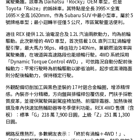
駕駛樂趣。該車為 Daihatsu「Rocky」OEM 車型，也是
Toyota「Raize」的姊妹車。其特點是全長 3995×全寬
1695×全高 1620mm，作為 Subaru SUV 中最小型車，屬於 5
號牌格車型；最小迴轉半徑僅 5 公尺，市區駕駛靈活便利。
過往 REX 提供 1.2L 油電混合及 1.2L 汽油兩款動力，均為前輪
驅動。此次新增的 4WD 車型，首次搭載 1.0L 直列三缸渦輪增
壓引擎，最大馬力 98ps、峰值扭力 140Nm，兼顧燃油效率與
駕駛樂趣，在坡道與高速路段也能順暢行駛。4WD 系統採用
「Dynamic Torque Control 4WD」，可依路況自動分配前後
輪動力：平常行駛時為前輪驅動以節省油耗，起步或濕滑路面
則分配後輪動力，保持穩定行駛。
外觀配備切削加工與黑色塗裝的 17 吋鋁合金輪圈，增添精悍
感。內裝亦十分精緻，方向盤與排檔桿包覆仿皮，門扶手採軟
質皮革，並提供駕駛與副駕座椅加熱、前擋除霜器、加熱後視
鏡及車內快速加熱輔助器等冬季便利功能。REX 4WD 售價（含
稅）：標準「G」218 萬 7,900 日圓，上級「Z」251 萬 1,300
日圓。
網路反應熱烈，多數網友表示：「終於有渦輪＋4WD！」、