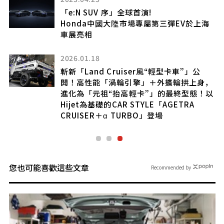
2025.08.21
於上海
【一手試駕】進階上乘
Mazda CX-60 25S AWD Exclusive
2025.09.05
」公
「我絕對不會原諒！」NEXCO 採取強硬態
上身，
度！ 徹底排除 ETC 收費閘門「強行闖入」
態！以
＆「逃費」的“超惡質使用者”！對違規者
A
實施「收取 3 倍通行費 × 高額罰款」的懲
罰？
您也可能喜歡這些文章
Recommended by