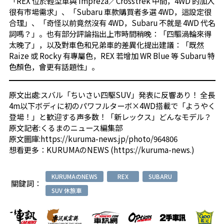
「REX 位於輕型車與 Impreza／Crosstrek 中間，4WD 的加入
很有市場需求」、「Subaru 車款購買者多選 4WD，這設定很
合理」、「奇怪以前竟然沒有 4WD，Subaru 不就是 4WD 代名
詞嗎？」。也有部分評論指出上市時間稍晚：「四驅渦輪來得
太晚了」，以及對車色和兄弟車的差異化提出建議：「既然
Raize 或 Rocky 有專屬色，REX 若增加 WR Blue 等 Subaru 特
色顏色，會更有話題性」。
原文出處:
スバル「ちいさい四駆SUV」発表に反響あり！ 全長
4m以下ボディに初のパワフルターボ×4WD搭載で「ようやく
登場！」と歓迎する声多数！「新レックス」どんなモデル？
原文記者:くるまのニュース編集部
原文圖庫:
https://kuruma-news.jp/photo/964806
想看更多：
KURUMAのNEWS
(
https://kuruma-news.
)
KURUMAのNEWS
REX
SUBARU
關鍵詞：
SUV 休旅車