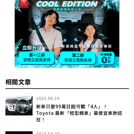
相關文章
2026.01.24
「想倒車停車，希望警察來指揮」也有人
款超
案!? 警察廳公開「令人震驚」的110報案
容！ 輕微事故也可以打110嗎？ 正確的
「報案」情況是哪些？