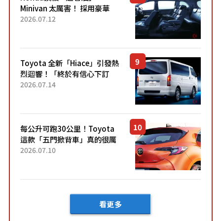
Minivan 太厲害！ 採用豪華
「真皮座椅」與專屬「黑色內
2026.07.12
裝」！ 每公升可跑約20公里，
兼具優異節能表現與舒適
「三...
Toyota 全新「Hiace」引發熱
烈迴響！「終於有信心下訂
了！」「哪個等級交車最
2026.07.14
快？」討論不斷！但下訂後竟
然還要等「超過半年」才能交
車？...
每公升可跑30公里！Toyota
這款「五門掀背車」真的很厲
害！ 擁有全長4.3公尺的「剛剛
2026.07.10
好車身尺寸」，配備全面升
級！ 採Hybrid專屬設...
看更多