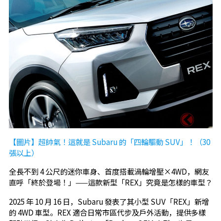
【圖片】超帥氣！這就是 Subaru 的「四輪驅動 SUV」！（30
張以上）
全長不到 4 公尺的迷你車身、首度搭載渦輪增壓×4WD，網友
直呼「終於登場！」——這款新型「REX」究竟是怎樣的車型？
2025 年 10 月 16 日，Subaru 發表了其小型 SUV「REX」新增
的 4WD 車型。REX 適合日常市區代步及戶外活動，提供多樣