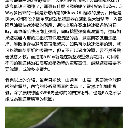
成高低速可調整了，那還有什麼可調的呢？跟4 Way比起來，5
Way多出來的一段是新增所謂的Blow-Off階段的強弱，什麼是
Blow-Off階段？簡單來說就是避震器在遇到強大衝擊時，內部
阻尼油壓快速洩壓的階段，通常出現在賽車快速壓過路沿石
時，導致輪胎快速向上彈跳，同時擠壓彈簧與減震筒，這時如
果避震器內部的油壓沒有快速洩壓的話，減震筒芯就無法壓
縮，導致車身被避震器頂飛起來，如果可以快速洩壓的話，就
可以讓輪胎更好的吸震性，但又不可以過度洩壓，要不然避震
器就會太軟，而這第5 Way就是在調整洩壓強弱之用，可因應
不同的賽道路沿石高度或壓過時的速度高低，調整避震器要不
要洩壓，或洩多少壓力。
看完以上的介紹，筆者只能說一山還有一山高，想要當全球頂
級的避震器，內含的技術層面真的太高了，當然功能如此複
雜，除了展現德國KW領先全球的閥門技術外，也是KW之所以
能成為賽道常勝軍的原因。