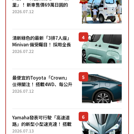
里」！ 新車售價69萬日圓的
「3人座」Trike大受歡迎！ 順
2026.07.12
應時代需求，究竟為何能迅速
熱賣？
清新綠色的最新「3排7人座」
Minivan 備受矚目！ 採用全長
4.7公尺剛剛好的車身尺寸與
2026.07.22
「滑門」設計！ 還推出467萬
元日圓起的5人座版...
最便宜的Toyota「Crown」
值得關注！ 搭載4WD、每公升
22.4公里低油耗表現超亮眼！
2026.07.12
配備豐富、超越售價水準，堪
稱高CP值代表的「...
Yamaha發表可行駛「高速道
路」的新型小型速克達！ 搭載
能享受超強勁「渦輪感」的動
2026.07.13