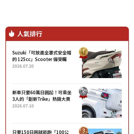
人氣排行
Suzuki「可放進全罩式安全帽
的 125cc」Scooter 備受矚
目！採用全新流線設計與各項
2026.07.20
升級，騎乘更加舒適！已陸續
開始出口的新款「B...
新車只要60萬日圓起！可乘坐
3人的「創新Trike」熱銷大賣
成為人氣車款！「養車成本真
2026.07.10
的超便宜！」「150日圓就能
跑100公里」「小朋友坐得...
只要150日圓就能跑「100公