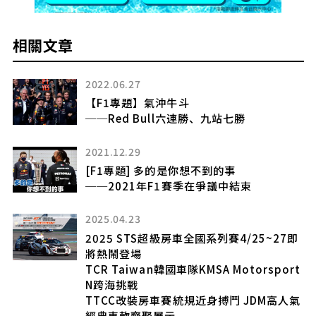
相關文章
2022.05.05
[改裝實戰] 一窺TTRS的改裝潛力(上) APR
1.5 Stage 513hp達成！
2024.11.20
德國KW Variant 3避震器
強化Mercedes-Benz GLC高速穩定性
2024.07.31
即
KW V5 Clubsport避震器
專為彎道攻略而生
rt
氣