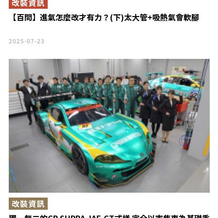
改裝資訊
【百問】進氣怎麼改才有力？(下)太大管+吸熱氣會軟腳
2025-07-23
改裝資訊