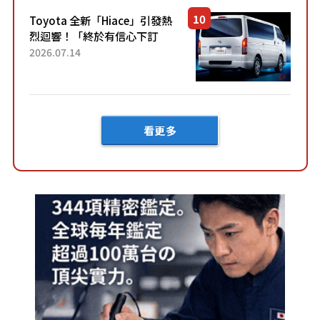
「三...
Toyota 全新「Hiace」引發熱
烈迴響！「終於有信心下訂
了！」「哪個等級交車最
2026.07.14
快？」討論不斷！但下訂後竟
然還要等「超過半年」才能交
車？...
看更多