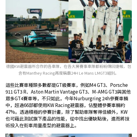
德國KW避震器所合作的各車隊，在各大房賽事車隊都紛紛傳回捷報，包
含有Manthey Racing再度稱霸24H Le Mans LMGT3組別。
這些比賽車種類多數都是GT級賽車，例如M4 GT3、Porsche
911 GT3 R、Aston Martin Vantage GT3、M-AMG GT3與其他
眾多GT4賽車等，不只如此，今年Nurburgring 24h參賽車輛
中，超過66部都使用KW Racing避震器，佔整體參賽車輛約
47%。透過積極的參賽計畫，除了幫助車隊奪得佳績外，KW
也可藉此測試旗下產品的性能，從中找出優缺點後，進而將技
術投入在街車用量產型的避震器上。