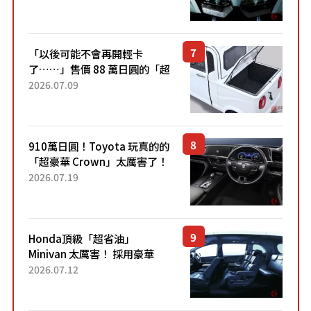
力系統！ 採用與高階「Super
Sport」車款相同的...
「以後可能不會再開輕卡
了……」售價 88 萬日圓的「超
迷你輕型貨車」引發兩極評
2026.07.09
價！「150 日圓就能跑 100 公
里！」「免驗車真的太棒
了！...
910萬日圓！Toyota 玩真的的
「超豪華 Crown」太厲害了！
採用由「匠人技藝」打造的
2026.07.19
「專屬車色」與運動化「底盤
設定」！還配備專屬豪華...
Honda頂級「超省油」
Minivan 太厲害！ 採用豪華
「真皮座椅」與專屬「黑色內
2026.07.12
裝」！ 每公升可跑約20公里，
兼具優異節能表現與舒適