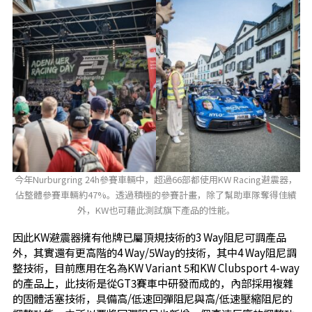
今年Nurburgring 24h參賽車輛中，超過66部都使用KW Racing避震器，
佔整體參賽車輛約47%。透過積極的參賽計畫，除了幫助車隊奪得佳績
外，KW也可藉此測試旗下產品的性能。
因此KW避震器擁有他牌已屬頂規技術的3 Way阻尼可調產品
外，其實還有更高階的4 Way/5Way的技術，其中4 Way阻尼調
整技術，目前應用在名為KW Variant 5和KW Clubsport 4-way
的產品上，此技術是從GT3賽車中研發而成的，內部採用複雜
的固體活塞技術，具備高/低速回彈阻尼與高/低速壓縮阻尼的