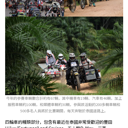
今年的參賽車輛數合計約有67輛，其中機車有19輛、汽車有46輛，加上
服務車輛約100輛，和媒體車輛約30輛，參與該活動的200多輛車輛和
500多名人員將於比賽期間，每天奔馳於泰國道路上。
四輪車的種類部分，包含有最近在泰國非常受歡迎的豐田