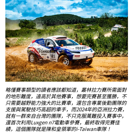
略懂賽事類型的讀者應該都知道，叢林拉力賽所需面對
的地形難度，遠高於其他賽事，想要完賽甚至獲勝，不
只需要越野能力強大的比賽車，還包含專業後勤團隊的
支援與駕駛技巧高超的車手，而2024年的亞洲拉力賽，
就有一群來自台灣的團隊，不只克服萬難投入賽事中，
還首次利用Luxgen n7電動車參賽，最終取得完賽佳
績，這個團隊就是陳和皇領軍的i-Taiwan車隊！