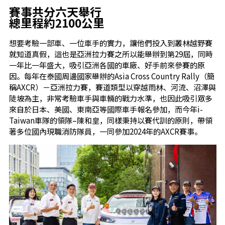
賽事共分六天舉行
總里程約2100公里
想要考驗一部車、一位車手的實力，讓他們投入到叢林越野賽
就知道真假，這也是亞洲拉力賽之所以能舉辦到第29屆，同時
一年比一年盛大，吸引亞洲各國的車廠、好手前來參賽的原
因。每年在泰國周邊國家舉辦的Asia Cross Country Rally（簡
稱AXCR）－亞洲拉力賽，賽道類型以穿越雨林、河流、沼澤與
陡坡為主，非常考驗車手與車輛的戰力水準，也因此吸引眾多
來自於日本、美國、東南亞等國際車手報名參加，而今年i-
Taiwan車隊的領隊–陳和皇，同樣秉持以賽代訓的原則，帶領
著多位國內現職消防隊員，一同參加2024年的AXCR賽事。