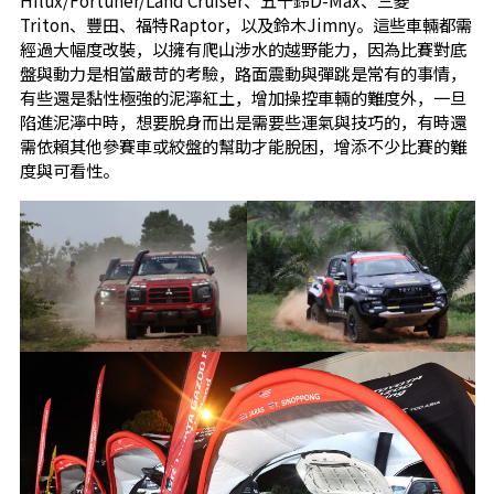
Hilux/Fortuner/Land Cruiser、五十鈴D-Max、三菱
Triton、豐田、福特Raptor，以及鈴木Jimny。這些車輛都需
經過大幅度改裝，以擁有爬山涉水的越野能力，因為比賽對底
盤與動力是相當嚴苛的考驗，路面震動與彈跳是常有的事情，
有些還是黏性極強的泥濘紅土，增加操控車輛的難度外，一旦
陷進泥濘中時，想要脫身而出是需要些運氣與技巧的，有時還
需依賴其他參賽車或絞盤的幫助才能脫困，增添不少比賽的難
度與可看性。