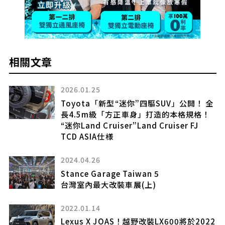
相關文章
2023.09.06
全
【影音】Alphard告別暈車搖晃感，DNM複
！
筒式改裝避震器實測！
2022.10.12
Jeep發佈明年後的BEV計畫!未來預計引進
日本的「Avenger」將在10月推出
2022.05.24
SAWD四驅、雙電動馬達設定
Subaru Solterra預售啟動
22