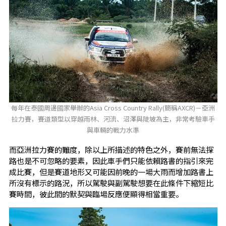
每年在泰國周邊國家舉辦的Asia Cross Country Rally(簡稱AXCR)－亞洲
拉力賽，賽道類型以穿越雨林、河流、沼澤與陡坡為主，非常考驗車手
與車輛的戰力水準
而亞洲拉力賽的難度，除以上所描述的特色之外，賽前無法探
路也是不可忽略的要素，因此車手們只能依賴路書的指引來完
成比賽，但是賽道地形又可能因前晚的一場大雨而增加路書上
所沒有標示的路況，所以駕駛與副駕駛想要在此條件下縮短比
賽時間，彼此間的默契與臨場反應便顯得相當重要。