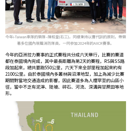
今年i-Taiwan車隊的領隊–陳和皇(右三)，同樣秉持以賽代訓的原則，帶領
著多位國內現職消防隊員，一同參加2024年的AXCR賽事。
今年的亞洲拉力賽事的正式賽程共分成六天舉行，比賽的賽道
都在泰國境內完成，其中最長距離為第2天的賽程，RS與SS路
段加起來，總共要跑550公里，六天下來全部里程加起來約有
2100公里。由於泰國境內多叢林與沼澤地型，加上為減少比賽
期間對當地交通造成的影響，因此賽道多為人煙罕至的山區小
徑，當中不乏有泥濘、陡坡、碎石、河流、深溝與甘蔗田等地
形。