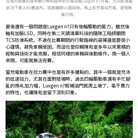
在隔天開賽前提早數小時前提早到充電站幫Luxgen n7充電，力求能滿電
狀況下進入RS賽道內，或是離開SS路段後，馬上到充電站充電，避免無
電可用。
最後還有一個問題是Luxgen n7只有後輪驅動的能力，雖然後
軸有加裝LSD，同時在第二天請鴻華科技的隨隊工程師關閉
TCS防滑系統，不過在比賽期間的行駛路線的選擇還是要很小
心謹慎，避免車輛受困，而這也是仰賴陳和皇多年以來累積的
經驗與技術才能克服，相信同樣的車輛與後勤條件，換一個人
來開，可能就無法完賽。
當然電動車在拉力賽中也是有許多優點的，其中一個就是充沛
的低速扭力，尤其在面對陡坡時，過去四輪驅動車還有手忙腳
亂的換4L加力檔，Luxgen n7輕補油門就爬上坡了，毫不費力
的特性，也讓陳和皇留下深刻印象。