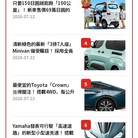
只要150日圓就能跑「100公
里」！ 新車售價69萬日圓的
「3人座」Trike大受歡迎！ 順
2026.07.12
應時代需求，究竟為何能迅速
熱賣？
清新綠色的最新「3排7人座」
Minivan 備受矚目！ 採用全長
4.7公尺剛剛好的車身尺寸與
2026.07.22
「滑門」設計！ 還推出467萬
元日圓起的5人座版...
最便宜的Toyota「Crown」
值得關注！ 搭載4WD、每公升
22.4公里低油耗表現超亮眼！
2026.07.12
配備豐富、超越售價水準，堪
稱高CP值代表的「...
Yamaha發表可行駛「高速道
路」的新型小型速克達！ 搭載