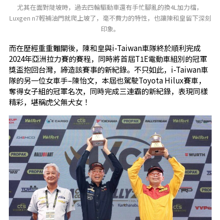
尤其在面對陡坡時，過去四輪驅動車還有手忙腳亂的換4L加力檔，
Luxgen n7輕補油門就爬上坡了，毫不費力的特性，也讓陳和皇留下深刻
印象。
而在歷經重重難關後，陳和皇與i-Taiwan車隊終於順利完成
2024年亞洲拉力賽的賽程，同時將首屆T1E電動車組別的冠軍
獎盃抱回台灣，締造該賽事的新紀錄。不只如此，i-Taiwan車
隊的另一位女車手–陳怡文，本屆也駕駛Toyota Hilux賽車，
奪得女子組的冠軍名次，同時完成三連霸的新紀錄，表現同樣
精彩，堪稱虎父無犬女！