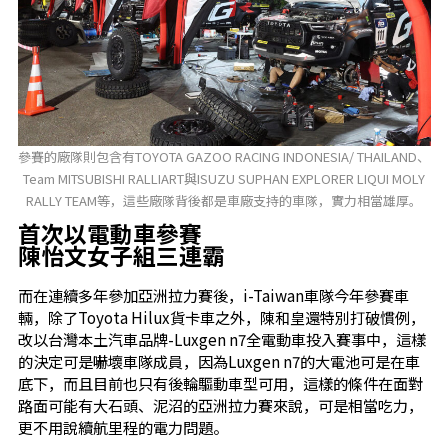
參賽的廠隊則包含有TOYOTA GAZOO RACING INDONESIA/ THAILAND、
Team MITSUBISHI RALLIART與ISUZU SUPHAN EXPLORER LIQUI MOLY
RALLY TEAM等，這些廠隊背後都是車廠支持的車隊，實力相當雄厚。
首次以電動車參賽
陳怡文女子組三連霸
而在連續多年參加亞洲拉力賽後，i-Taiwan車隊今年參賽車
輛，除了Toyota Hilux貨卡車之外，陳和皇還特別打破慣例，
改以台灣本土汽車品牌-Luxgen n7全電動車投入賽事中，這樣
的決定可是嚇壞車隊成員，因為Luxgen n7的大電池可是在車
底下，而且目前也只有後輪驅動車型可用，這樣的條件在面對
路面可能有大石頭、泥沼的亞洲拉力賽來說，可是相當吃力，
更不用說續航里程的電力問題。