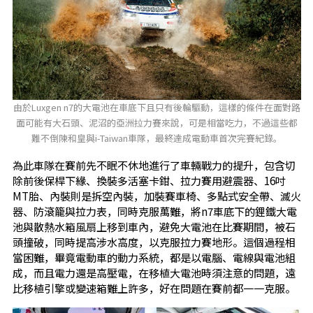
由於Luxgen n7的大電池在車底下且只有後輪驅動，這樣的條件在面對路
面可能有大石頭、泥沼的亞洲拉力賽來說，可是相當吃力，不過這些都
難不倒陳和皇與i-Taiwan車隊，最終達成電動車首次完賽紀錄。
為此車隊在賽前先不眠不休地進行了車輛戰力的提升，包含切
除前後保桿下緣、換裝多活塞卡鉗、拉力賽用避震器、16吋
MT胎、內裝則是拆空內裝，加裝賽車椅、多點式安全帶、滅火
器、防滾籠與拉力表，同時克服萬難，將n7車底下的鋰鐵大電
池與散熱水箱風扇上移到車內，避免大電池在比賽期間，被石
頭撞破，同時提高涉水高度，以克服拉力賽地形。這個過程相
當困難，畢竟電動車的動力系統，都是以電腦、電線與電池組
成，而且電力還是高壓電，在移植大電池時須注意的問題，遠
比移植引擎或變速箱難上許多，好在問題在賽前都一一克服。