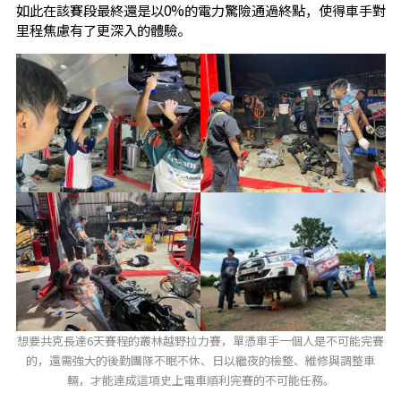
如此在該賽段最終還是以0%的電力驚險通過終點，使得車手對
里程焦慮有了更深入的體驗。
想要共克長達6天賽程的叢林越野拉力賽，單憑車手一個人是不可能完賽
的，還需強大的後勤團隊不眠不休、日以繼夜的檢整、維修與調整車
輛，才能達成這項史上電車順利完賽的不可能任務。