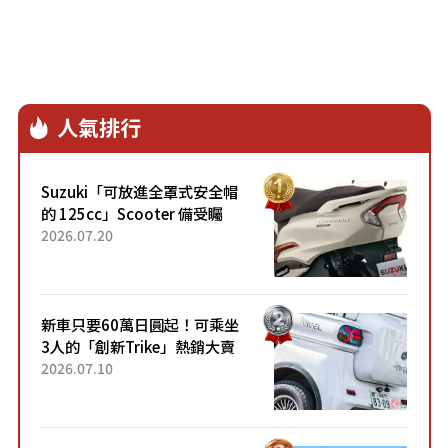
人氣排行
Suzuki「可放進全罩式安全帽
的 125cc」Scooter 備受矚
目！採用全新流線設計與各項
2026.07.20
升級，騎乘更加舒適！已陸續
開始出口的新款「B...
新車只要60萬日圓起！可乘坐
3人的「創新Trike」熱銷大賣
成為人氣車款！「養車成本真
2026.07.10
的超便宜！」「150日圓就能
跑100公里」「小朋友坐得...