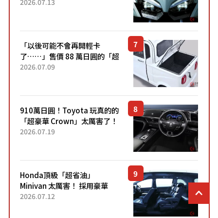
能享受超強勁「渦輪感」的動
2026.07.13
力系統！ 採用與高階「Super
Sport」車款相同的...
「以後可能不會再開輕卡
了……」售價 88 萬日圓的「超
迷你輕型貨車」引發兩極評
2026.07.09
價！「150 日圓就能跑 100 公
里！」「免驗車真的太棒
了！...
910萬日圓！Toyota 玩真的的
「超豪華 Crown」太厲害了！
採用由「匠人技藝」打造的
2026.07.19
「專屬車色」與運動化「底盤
設定」！還配備專屬豪華...
Honda頂級「超省油」
Minivan 太厲害！ 採用豪華
「真皮座椅」與專屬「黑色內
2026.07.12
裝」！ 每公升可跑約20公里，
兼具優異節能表現與舒適