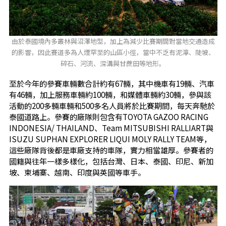
由於泰國境內多叢林與沼澤地型，加上為減少比賽期間對當地交通造成
的影響，因此賽道多為人煙罕至的山區小徑，當中不乏有泥濘、陡坡、
碎石、河流、深溝與甘蔗田等地形。
至於今年的參賽車輛數合計約有67輛，其中機車有19輛、汽車
有46輛，加上服務車輛約100輛，和媒體車輛約30輛，參與該
活動的200多輛車輛和500多名人員將於比賽期間，每天奔馳於
泰國道路上。參賽的廠隊則包含有TOYOTA GAZOO RACING
INDONESIA/ THAILAND、Team MITSUBISHI RALLIART與
ISUZU SUPHAN EXPLORER LIQUI MOLY RALLY TEAM等，
這些廠隊背後都是車廠支持的車隊，實力相當雄厚。參賽者的
國籍與往年一樣多樣化，包括台灣、日本、泰國、印尼、新加
坡、柬埔寨、越南、印度與英國等車手。