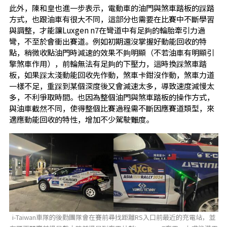
此外，陳和皇也進一步表示，電動車的油門與煞車踏板的踩踏
方式，也跟油車有很大不同，這部分也需要在比賽中不斷學習
與調整，才能讓Luxgen n7在彎道中有足夠的輪胎牽引力過
彎，不至於會衝出賽道。例如初期還沒掌握好動能回收的特
點，稍微收點油門時減速的效果不夠明顯（不若油車有明顯引
擎煞車作用），前輪無法有足夠的下壓力，這時換踩煞車踏
板，如果踩太淺動能回收先作動，煞車卡鉗沒作動，煞車力道
一樣不足，重踩到某個深度後又會減速太多，導致速度減慢太
多，不利爭取時間。也因為整個油門與煞車踏板的操作方式，
與油車截然不同，使得整個比賽過程需不斷因應賽道類型，來
適應動能回收的特性，增加不少駕駛難度。
i-Taiwan車隊的後勤團隊會在賽前尋找距離RS入口前最近的充電站，並