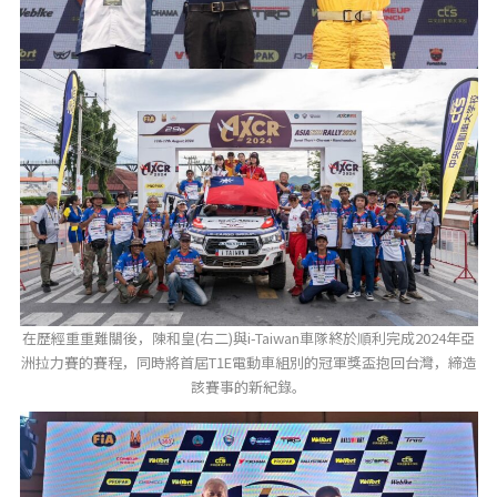
在歷經重重難關後，陳和皇(右二)與i-Taiwan車隊終於順利完成2024年亞
洲拉力賽的賽程，同時將首屆T1E電動車組別的冠軍獎盃抱回台灣，締造
該賽事的新紀錄。