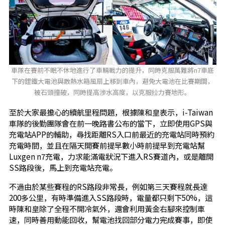
車隊在賽前不眠不休地進行了車輛戰力的提升，同時克服萬難將n7車底
下的鋰鐵大電池與散熱水箱風扇上移到車內，避免大電池在比賽期間，
被石頭撞破，同時提高涉水高度，以克服拉力賽地形。
至於大家最擔心的續航里程問題，根據陳和皇表示，i-Taiwan
車隊的後勤團隊會在前一晚路書公布的當下，立即使用GPS與
充電站APP的輔助，尋找距離RS入口前最近的充電站同時預約
充電時間，並且在隔天開賽前提早數小時前提早到充電站幫
Luxgen n7充電，力求能滿電狀況下進入RS賽道內，或是離開
SS路段後，馬上到充電站充電。
不過由於某些賽程的RS路段非常長，例如第三天賽程就長達
200多公里，有時準備進入SS路段時，電量都只剩下50%，這
時陳和皇除了全程不開冷氣外，還會利用黃金右腳來控制車
速，同時善用動能回收，幫電池找回部分電力完成賽事，即使