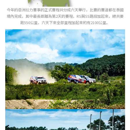
今年的亞洲拉力賽事的正式賽程共分成六天舉行，比賽的賽道都在泰國
境內完成，其中最長距離為第2天的賽程，RS與SS路段加起來，總共要
跑550公里，六天下來全部里程加起來約有2100公里。