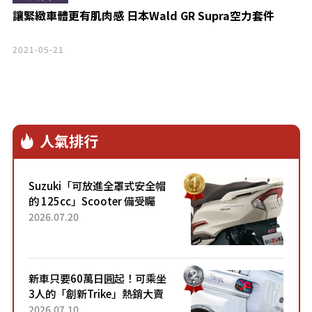
讓緊緻車體更有肌肉感 日本Wald GR Supra空力套件
2021-05-21
人氣排行
Suzuki「可放進全罩式安全帽
的 125cc」Scooter 備受矚
目！採用全新流線設計與各項
2026.07.20
升級，騎乘更加舒適！已陸續
開始出口的新款「B...
新車只要60萬日圓起！可乘坐
3人的「創新Trike」熱銷大賣
成為人氣車款！「養車成本真
2026.07.10