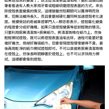
筆者看過有人教大家用牙膏或粗蠟研磨燈殼表面的方式，來去
除燈殼表面變黃的情況，這樣做雖然短期間可以獲得明亮效
果，但無法維持長久，而且會磨掉硬化層同時加速燈殼老化速
度。根據受訪的君威車燈掌門人—顏忠君表示，燈殼霧化變黃
的程度會分成好幾種，如果只是燈殼變黃等症狀輕微的情況。
只要利用廚房清潔劑+廚房紙巾，將清潔劑噴在紙巾上，然後
輕輕擦拭燈殼，就可以將燈殼表面油垢去除，過程可能要好重
複好幾次，用掉好幾張紙巾，但會發現燈殼慢慢變得不黃，最
後再用乾淨的紙巾擦拭燈殼即可。不可以直接將廚房清潔劑噴
在燈殼上，然後長時間靜置於燈殼上，也不可以求快用力擦
拭，這樣都會傷到燈殼。