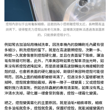
燈殼內部似乎出現龜裂細痕，這是因為小燈距離燈殼太近，長時間高溫
烘烤下，使得壓克力燈殼出現老化現象，這種情況是無法透過清潔還原
的，只能換新燈殼才行。
例如常去加油站用機械洗車，因洗車機內的旋轉刷毛內藏有很
多細沙，刷洗燈殼的當下，就是在高速磨擦燈殼，次數一多、
時間一久就會傷害到燈殼硬化層，並且在表面留下傷痕，讓油
垢有隙縫可附著。此外，汽車美容時如果在幫車漆拋光時，如
果沒有將燈殼遮掩起來，而是直接讓高速旋轉拋光機接觸到燈
殼的話，也會將表面的硬化層拋掉，剛做好美容時燈殼可能很
明亮，因為上面的細痕都被蠟填滿了，但過沒多久當蠟都被洗
掉時，燈殼就會開始霧掉，再等一陣子一樣變黃；又或燈殼接
觸到強力清潔劑，例如去除蟲屍的專用清潔劑，如果沒有馬上
沖清水洗掉，硬化層一樣會受到傷害，燈殼一樣霧化變黃。
總之，燈殼變黃霧化的主要原因，就是油垢+細痕導致，細痕
愈多油垢就愈多，燈殼就愈黃，保護好燈殼，就能減緩變黃的