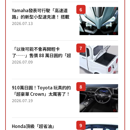
Yamaha發表可行駛「高速道
路」的新型小型速克達！ 搭載
能享受超強勁「渦輪感」的動
2026.07.13
力系統！ 採用與高階「Super
Sport」車款相同的...
「以後可能不會再開輕卡
了……」售價 88 萬日圓的「超
迷你輕型貨車」引發兩極評
2026.07.09
價！「150 日圓就能跑 100 公
里！」「免驗車真的太棒
了！...
910萬日圓！Toyota 玩真的的
「超豪華 Crown」太厲害了！
採用由「匠人技藝」打造的
2026.07.19
「專屬車色」與運動化「底盤
設定」！還配備專屬豪華...
Honda頂級「超省油」