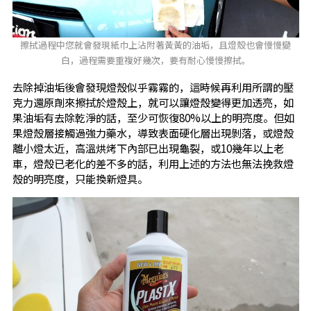
擦拭過程中您就會發現紙巾上沾附著黃黃的油垢，且燈殼也會慢慢變
白，過程需要重複好幾次，要有耐心慢慢擦拭。
去除掉油垢後會發現燈殼似乎霧霧的，這時候再利用所謂的壓
克力還原劑來擦拭於燈殼上，就可以讓燈殼變得更加透亮，如
果油垢有去除乾淨的話，至少可恢復80%以上的明亮度。但如
果燈殼層接觸過強力藥水，導致表面硬化層出現剝落，或燈殼
離小燈太近，高溫烘烤下內部已出現龜裂，或10幾年以上老
車，燈殼已老化的差不多的話，利用上述的方法也無法挽救燈
殼的明亮度，只能換新燈具。