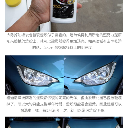
去除掉油垢後會發現燈殼似乎霧霧的，這時候再利用所謂的壓克力還原
劑來擦拭於燈殼上，就可以讓燈殼變得更加透亮，如果油垢有去除乾淨
的話，至少可恢復80%以上的明亮度。
經過清潔後兩邊的燈殼都恢復的明亮的光澤，但由於硬化層已經被破壞
掉了，所以大約只能支撐半年時間，燈殼可能還會變黃，因此建議可以
像洗車一樣，每2月清潔一次，就可以常保燈殼明亮。