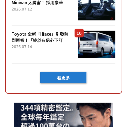
Minivan 太厲害！ 採用豪華
「真皮座椅」與專屬「黑色內
2026.07.12
裝」！ 每公升可跑約20公里，
兼具優異節能表現與舒適
「三...
Toyota 全新「Hiace」引發熱
烈迴響！「終於有信心下訂
了！」「哪個等級交車最
2026.07.14
快？」討論不斷！但下訂後竟
然還要等「超過半年」才能交
車？...
看更多