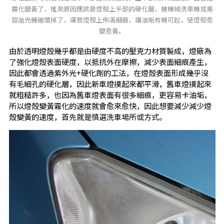
霧化變黃了，推測原因應該是燈殼上半部的硬化層，被機械洗車機或美
容拋光機破壞掉了，導致燈殼上佈滿細痕，讓油垢有機可趁，使燈殼愈
變愈黃。
由於透明燈殼幾乎都是由硬度不高的壓克力材質製成，燈廠為
了強化燈殼表面硬度，以抵抗外在摩擦，減少表面細痕產生，
因此都會透過紫外光+硬化劑的工法，在燈殼表面形成幾乎沒
有毛細孔的硬化層，因此新車燈摸起來都平滑，舊車燈摸起來
就粗糙許多，也因為舊車燈表面有很多細痕，更容易卡油垢，
所以燈殼變黃霧化的速度就會愈來愈快，因此想要減少減少燈
殼變黃的速度，首先就是慎選洗車場所或方式。