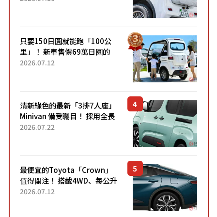
的超便宜！」「150日圓就能
跑100公里」「小朋友坐得...
只要150日圓就能跑「100公
里」！ 新車售價69萬日圓的
「3人座」Trike大受歡迎！ 順
2026.07.12
應時代需求，究竟為何能迅速
熱賣？
清新綠色的最新「3排7人座」
Minivan 備受矚目！ 採用全長
4.7公尺剛剛好的車身尺寸與
2026.07.22
「滑門」設計！ 還推出467萬
元日圓起的5人座版...
最便宜的Toyota「Crown」
值得關注！ 搭載4WD、每公升
22.4公里低油耗表現超亮眼！
2026.07.12
配備豐富、超越售價水準，堪
稱高CP值代表的「...