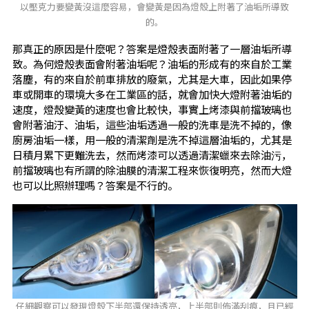
以壓克力要變黃沒這麼容易，會變黃是因為燈殼上附著了油垢所導致
的。
那真正的原因是什麼呢？答案是燈殼表面附著了一層油垢所導
致。為何燈殼表面會附著油垢呢？油垢的形成有的來自於工業
落塵，有的來自於前車排放的廢氣，尤其是大車，因此如果停
車或開車的環境大多在工業區的話，就會加快大燈附著油垢的
速度，燈殼變黃的速度也會比較快，事實上烤漆與前擋玻璃也
會附著油汙、油垢，這些油垢透過一般的洗車是洗不掉的，像
廚房油垢一樣，用一般的清潔劑是洗不掉這層油垢的，尤其是
日積月累下更難洗去，然而烤漆可以透過清潔蠟來去除油污，
前擋玻璃也有所謂的除油膜的清潔工程來恢復明亮，然而大燈
也可以比照辦理嗎？答案是不行的。
仔細觀察可以發現燈殼下半部還保持透亮，上半部則佈滿刮痕，且已經