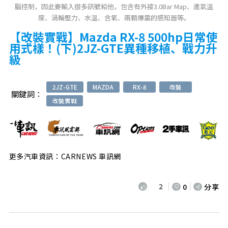
腦控制，因此要輸入很多訊號給他，包含有外接3.0Bar Map、進氣溫
度、渦輪壓力、水溫、含氧、兩顆爆震的感知器等。
【改裝實戰】Mazda RX-8 500hp日常使
用式樣！(下)2JZ-GTE異種移植、戰力升
級
2JZ-GTE
MAZDA
RX-8
改裝
關鍵詞：
改裝實戰
更多汽車資訊：CARNEWS 車訊網
2
0
分享