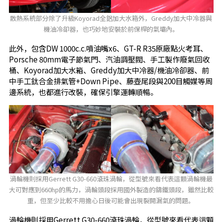
散熱系統部分除了升級Koyorad全鋁加大水箱外，Greddy加大中冷器與
機油冷卻器，也巧妙地安裝於前保桿的氣壩內。
此外，包含DW 1000c.c.噴油嘴x6、GT-R R35原廠點火考耳、
Porsche 80mm電子節氣門、汽油調壓閥、手工製作廢氣回收
桶、Koyorad加大水箱、Greddy加大中冷器/機油冷卻器、前
中手工鈦合金排氣管+Down Pipe、藤壺尾段與200目觸媒等周
邊系統，也都進行改裝，確保引擎運轉順暢。
渦輪機則採用Gerrett G30-660滾珠渦輪，從型號來看代表這顆渦輪機最
大可對應到660hp的馬力，渦輪頭段採用國外製造的鑄鐵頭段，雖然比較
重，但至少比較不用擔心日後可能會出現裂開漏氣的問題。
渦輪機則採用Gerrett G30-660滾珠渦輪，從型號來看代表這顆