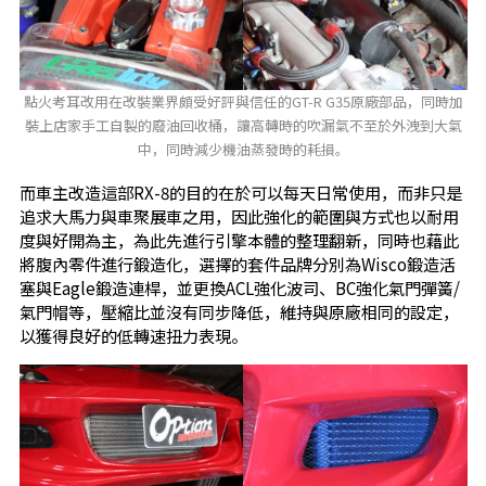
點火考耳改用在改裝業界頗受好評與信任的GT-R G35原廠部品，同時加
裝上店家手工自製的廢油回收桶，讓高轉時的吹漏氣不至於外洩到大氣
中，同時減少機油蒸發時的耗損。
而車主改造這部RX-8的目的在於可以每天日常使用，而非只是
追求大馬力與車聚展車之用，因此強化的範圍與方式也以耐用
度與好開為主，為此先進行引擎本體的整理翻新，同時也藉此
將腹內零件進行鍛造化，選擇的套件品牌分別為Wisco鍛造活
塞與Eagle鍛造連桿，並更換ACL強化波司、BC強化氣門彈簧/
氣門帽等，壓縮比並沒有同步降低，維持與原廠相同的設定，
以獲得良好的低轉速扭力表現。