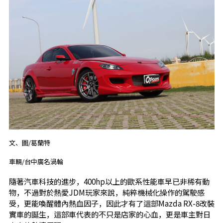
文、圖/葛蘭特
車輛/台中廣名渦輪
隨著汽車科技的進步，400hp以上的歐系性能車早已非稀有動
物，不過對於熱愛JDM玩家來說，純粹機械化操作的駕駛感
受，更能喚醒體內熱血因子，因此才有了這部Mazda RX-8改裝
實車的誕生，這部車代表的不只是店家的心血，更是車主對日