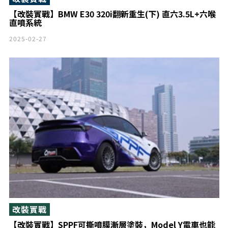
【改裝實戰】BMW E30 320i翻新重生(下) 直六3.5L+六喉
直噴系統
2025-02-27
改裝實戰
【改裝實戰】SPPF可撕噴膜漸層塗裝，Model Y電車也能