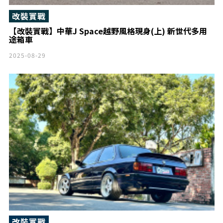
改裝實戰
【改裝實戰】中華J Space越野風格現身(上) 新世代多用
途箱車
2025-08-29
改裝實戰