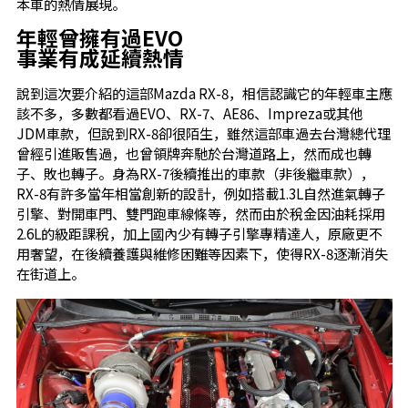
本車的熱情展現。
年輕曾擁有過EVO
事業有成延續熱情
說到這次要介紹的這部Mazda RX-8，相信認識它的年輕車主應
該不多，多數都看過EVO、RX-7、AE86、Impreza或其他
JDM車款，但說到RX-8卻很陌生，雖然這部車過去台灣總代理
曾經引進販售過，也曾領牌奔馳於台灣道路上，然而成也轉
子、敗也轉子。身為RX-7後續推出的車款（非後繼車款），
RX-8有許多當年相當創新的設計，例如搭載1.3L自然進氣轉子
引擎、對開車門、雙門跑車線條等，然而由於稅金因油耗採用
2.6L的級距課稅，加上國內少有轉子引擎專精達人，原廠更不
用奢望，在後續養護與維修困難等因素下，使得RX-8逐漸消失
在街道上。