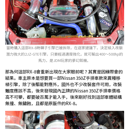
當時購入這部RX-8時轉子引擎已被拆除，在店家建議下，決定植入改裝
潛力強大的2JZ-GTE引擎，只要經過適度強化，就可輸出400～500hp的
馬力，是JDM玩家的夢幻銘機。
那為何這部RX-8會重新出現在大家眼前呢？其實是因緣際會的
結果。車主原本是想要買一部Nissan 350Z手排車款來異種移
植引擎，除了後驅能對應外，國外也不少改裝套件可用，改裝
難度應該不高，後來發現國內正牌的Nissan 350Z手排車價格
高不可攀，都要破百萬才能入手，後來剛好找到這部車體結構
無撞、無鏽蝕，且都是原鈑件的RX-8。