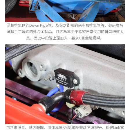
渦輪排氣側的Down Pipe管，及與之銜接的前中段排氣管等，都是廣名
渦輪手工燒焊的鈦合金製品，且因為車主不希望日常使用時排氣味道太
臭，因此中段管上還加入一顆200目金屬觸媒。
包含供油量、點火時間、冷卻風扇/冷氣壓縮機啟閉時機等，都是Link電