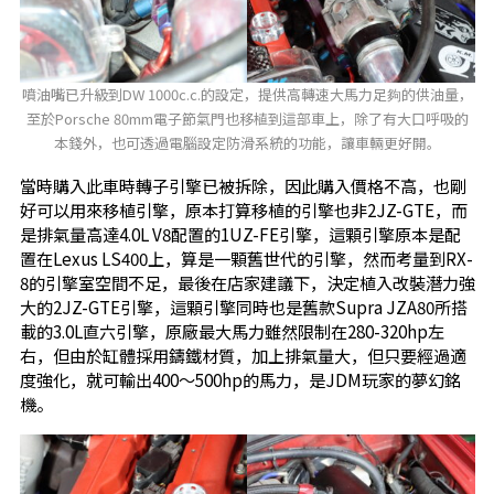
噴油嘴已升級到DW 1000c.c.的設定，提供高轉速大馬力足夠的供油量，
至於Porsche 80mm電子節氣門也移植到這部車上，除了有大口呼吸的
本錢外，也可透過電腦設定防滑系統的功能，讓車輛更好開。
當時購入此車時轉子引擎已被拆除，因此購入價格不高，也剛
好可以用來移植引擎，原本打算移植的引擎也非2JZ-GTE，而
是排氣量高達4.0L V8配置的1UZ-FE引擎，這顆引擎原本是配
置在Lexus LS400上，算是一顆舊世代的引擎，然而考量到RX-
8的引擎室空間不足，最後在店家建議下，決定植入改裝潛力強
大的2JZ-GTE引擎，這顆引擎同時也是舊款Supra JZA80所搭
載的3.0L直六引擎，原廠最大馬力雖然限制在280-320hp左
右，但由於缸體採用鑄鐵材質，加上排氣量大，但只要經過適
度強化，就可輸出400～500hp的馬力，是JDM玩家的夢幻銘
機。