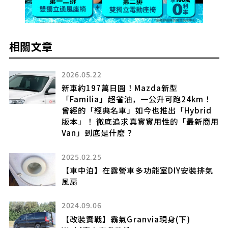
相關文章
2026.05.22
上
新車約197萬日圓！Mazda新型
「Familia」超省油，一公升可跑24km！
曾經的「經典名車」如今也推出「Hybrid
版本」！ 徹底追求真實實用性的「最新商用
Van」到底是什麼？
大
2025.02.25
型
【車中泊】在露營車多功能室DIY安裝排氣
風扇
2024.09.06
R
【改裝實戰】霸氣Granvia現身(下)