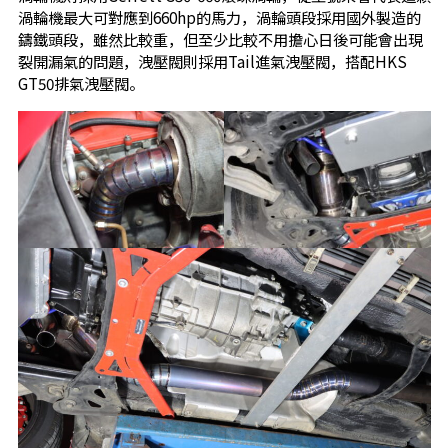
渦輪機最大可對應到660hp的馬力，渦輪頭段採用國外製造的
鑄鐵頭段，雖然比較重，但至少比較不用擔心日後可能會出現
裂開漏氣的問題，洩壓閥則採用Tail進氣洩壓閥，搭配HKS
GT50排氣洩壓閥。