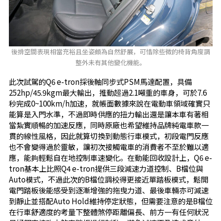
後排空間表現相當充裕且坐姿頗為自然舒展，可惜除些微的椅背角度調
整外未有其他變化機能。
此次試駕的Q6 e-tron採後軸同步式PSM馬達配置，具備
252hp/45.9kgm最大輸出，推動超過2.1噸重的車身，可於7.6
秒完成0~100km/h加速，就帳面數據來說在電動車領域確實只
能算是入門水準，不過即時供應的扭力輸出還是讓本車有著相
當紮實順暢的加速反應，同時原廠也希望維持品牌純電車款一
貫的線性風格，因此就算切換到動態行車模式，初段電門反應
也不會變得過於靈敏，讓初次接觸電車的消費者不至於難以適
應，能夠輕鬆自在地控制車速變化。在動能回收設計上，Q6 e-
tron基本上比照Q4 e-tron提供三段減速力道控制、B檔位與
Auto模式，不過此次的B檔位調校得更接近單踏板模式，鬆開
電門踏板後能感受到逐漸增強的拖曳力道、最後車輛亦可減速
到靜止並搭配Auto Hold維持停定狀態，但需要注意的是B檔位
在行車舒適度的考量下整體煞停距離偏長、前方一有任何狀況