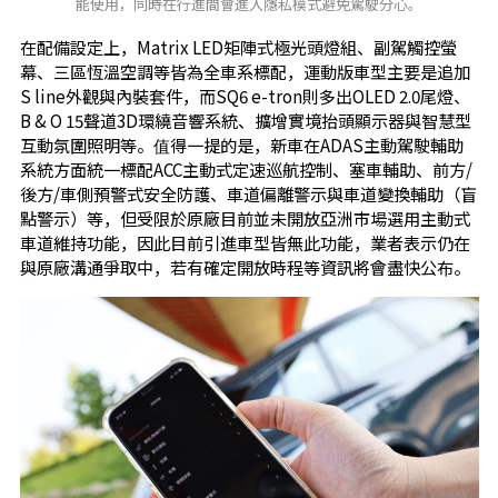
能使用，同時在行進間會進入隱私模式避免駕駛分心。
在配備設定上，Matrix LED矩陣式極光頭燈組、副駕觸控螢
幕、三區恆溫空調等皆為全車系標配，運動版車型主要是追加
S line外觀與內裝套件，而SQ6 e-tron則多出OLED 2.0尾燈、
B & O 15聲道3D環繞音響系統、擴增實境抬頭顯示器與智慧型
互動氛圍照明等。值得一提的是，新車在ADAS主動駕駛輔助
系統方面統一標配ACC主動式定速巡航控制、塞車輔助、前方/
後方/車側預警式安全防護、車道偏離警示與車道變換輔助（盲
點警示）等，但受限於原廠目前並未開放亞洲市場選用主動式
車道維持功能，因此目前引進車型皆無此功能，業者表示仍在
與原廠溝通爭取中，若有確定開放時程等資訊將會盡快公布。