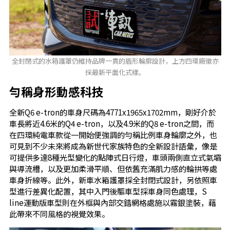
全封閉式的水箱護罩仍維持品牌一貫的盾形輪廓設計，上方四環廠徽亦
採最新平面化式樣。
勻稱身形動感科技
全新Q6 e-tron的車身尺碼為4771x1965x1702mm，剛好介於
車長將近4.6米的Q4 e-tron，以及4.9米的Q8 e-tron之間，而
在四環純電車款從一開始便強調的勻稱比例車身輪廓之外，也
可見到不少未來將成為新世代家族特色的全新設計語彙，像是
可提供多達8種光型變化的點陣式日行燈，車頭兩側直立式氣壩
與導流槽，以及更加柔滑平順、但依舊充滿肌力感的輪拱等處
車身折線等。此外，新車水箱護罩採全封閉式設計，另依照車
型進行差異化配置，其中入門後驅車型採車身同色處理，S
line運動版車型則在外框與內部交錯網格處施以霧銀塗裝，藉
此帶來不同風格的視覺效果。