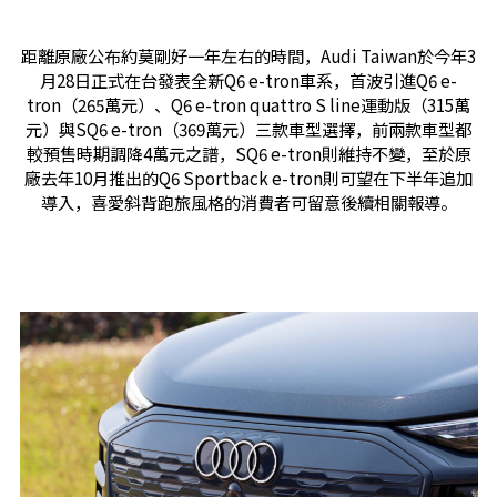
距離原廠公布約莫剛好一年左右的時間，Audi Taiwan於今年3
月28日正式在台發表全新Q6 e-tron車系，首波引進Q6 e-
tron（265萬元）、Q6 e-tron quattro S line運動版（315萬
元）與SQ6 e-tron（369萬元）三款車型選擇，前兩款車型都
較預售時期調降4萬元之譜，SQ6 e-tron則維持不變，至於原
廠去年10月推出的Q6 Sportback e-tron則可望在下半年追加
導入，喜愛斜背跑旅風格的消費者可留意後續相關報導。