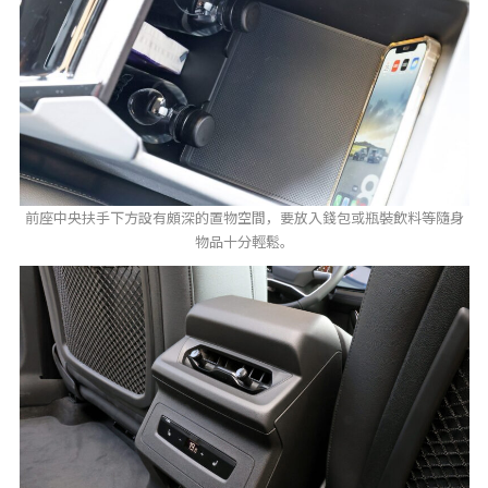
前座中央扶手下方設有頗深的置物空間，要放入錢包或瓶裝飲料等隨身
物品十分輕鬆。