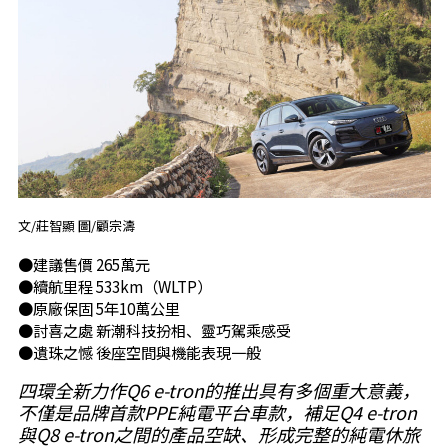
文/莊智顯 圖/顧宗濤
●建議售價 265萬元
●續航里程 533km（WLTP）
●原廠保固 5年10萬公里
●討喜之處 新潮科技扮相、靈巧駕乘感受
●遺珠之憾 後座空間與機能表現一般
四環全新力作Q6 e-tron的推出具有多個重大意義，
不僅是品牌首款PPE純電平台車款，補足Q4 e-tron
與Q8 e-tron之間的產品空缺、形成完整的純電休旅