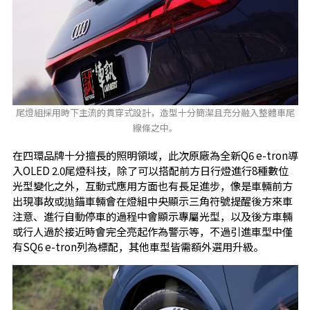
尾燈組採用時下主流的貫穿式設計，造型十分簡潔且充分融入整體車尾
線條之中。
在四環品牌十分擅長的照明領域，此次原廠為全新Q6 e-tron導
入OLED 2.0尾燈科技，除了可以搭配前方日行燈進行8種數位
光型變化之外，互動式應用方面也有長足進步，像是車輛前方
出現事故或拋錨車輛會在燈組中央顯示三角符號提醒後方來車
注意、進行自動停車的過程中會顯示專屬光型，以及後方車輛
或行人過於接近時會完全亮起作為警示等，不過引進車型中僅
有SQ6 e-tron列為標配，其他車型皆需額外選用升級。