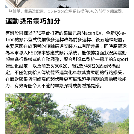
無論單、雙馬達配置，Q6 e-tron全車系皆提供64L的前行李廂空間。
運動懸吊靈巧加分
有別於同樣以PPE平台打造的集團兄弟Macan EV，全新Q6 e-
tron的懸吊型式從前後多連桿改為前多連桿、後五連桿配置，
主要原因在於兩者的後軸馬達安裝方式有所差異。同時原廠還
為本車導入FSD頻率感應式懸吊系統，能依據路面狀況與震動
頻率進行機械式的自動調整，配合引進車型統一採用的S sport
運動化設定，以及前255/50R20、後285/45R20配胎尺碼設
定，不僅能夠給人傳統德系運動化車款紮實柔韌的行路感受，
在面對密集坑洞或高低起伏時更可展現超乎預期的震動吸收能
力，有效降低令人不適的顛簸彈跳或劇烈搖晃感。