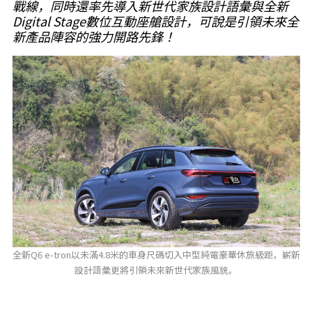
戰線，同時還率先導入新世代家族設計語彙與全新
Digital Stage數位互動座艙設計，可說是引領未來全
新產品陣容的強力開路先鋒！
全新Q6 e-tron以未滿4.8米的車身尺碼切入中型純電豪華休旅級距，嶄新
設計語彙更將引領未來新世代家族風貌。