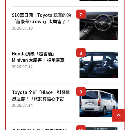
Sport」車款相同的...
910萬日圓！Toyota 玩真的的
「超豪華 Crown」太厲害了！
採用由「匠人技藝」打造的
2026.07.19
「專屬車色」與運動化「底盤
設定」！還配備專屬豪華...
Honda頂級「超省油」
Minivan 太厲害！ 採用豪華
「真皮座椅」與專屬「黑色內
2026.07.12
裝」！ 每公升可跑約20公里，
兼具優異節能表現與舒適
「三...
Toyota 全新「Hiace」引發熱
烈迴響！「終於有信心下訂
了！」「哪個等級交車最
2026.07.14
快？」討論不斷！但下訂後竟
然還要等「超過半年」才能交
車？...