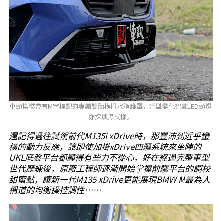
車頭換裝帶有M字標記的專屬雙肋橫柵水箱護罩，光型變化智慧LED頭燈
亦採燻黑式樣。
還記得過往試駕前代M135i xDrive時，那豐沛到近乎蠻
橫的動力反應，讓即使加掛xDrive四驅系統來坐陣的
UKL底盤平台都顯得有些力不從心，好在經過完整車型
世代歷練後，原廠工程師逐漸開始掌握前驅平台的調校
甜蜜點，讓新一代M135 xDrive更能展現BMW M最為人
稱道的均衡操控調性……