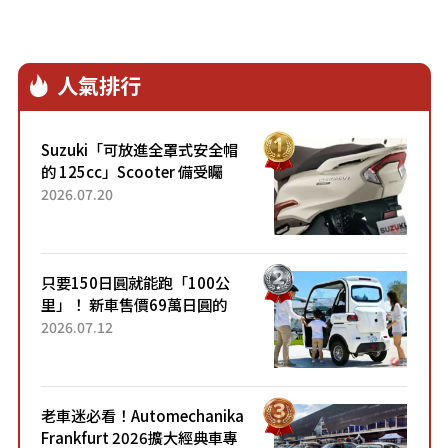
人氣排行
Suzuki「可放進全罩式安全帽
的 125cc」Scooter 備受矚
目！採用全新流線設計與各項
2026.07.20
升級，騎乘更加舒適！已陸續
開始出口的新款「B...
只要150日圓就能跑「100公
里」！ 新車售價69萬日圓的
「3人座」Trike大受歡迎！ 順
2026.07.12
應時代需求，究竟為何能迅速
熱賣？
老車迷必看！Automechanika
Frankfurt 2026擴大經典車專