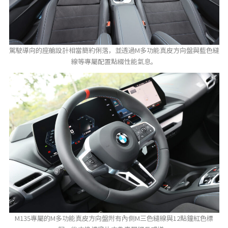
駕駛導向的座艙設計相當簡約俐落，並透過M多功能真皮方向盤與藍色縫
線等專屬配置點綴性能氣息。
M135專屬的M多功能真皮方向盤附有內側M三色縫線與12點鐘紅色標