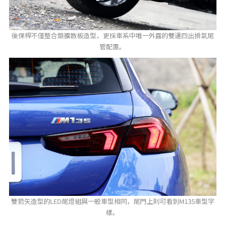
後保桿不僅整合類擴散板造型，更採車系中唯一外露的雙邊四出排氣尾
管配置。
雙箭矢造型的LED尾燈組與一般車型相同，尾門上則可看到M135車型字
樣。