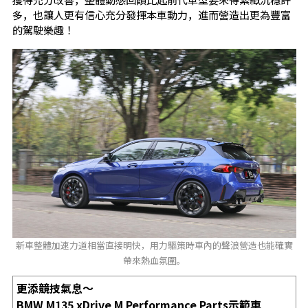
多，也讓人更有信心充分發揮本車動力，進而營造出更為豐富
的駕駛樂趣！
新車整體加速力道相當直接明快，用力驅策時車內的聲浪營造也能確實
帶來熱血氛圍。
更添競技氣息～
BMW M135 xDrive M Performance Parts示範車