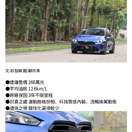
文/莊智顯 圖/顧宗濤
●建議售價 268萬元
●平均油耗 12.6km/L
●原廠保固 3年不限里程
●討喜之處 運動跑格扮相、科技質感內裝、流暢操駕動態
●遺珠之憾 個性化選項較少