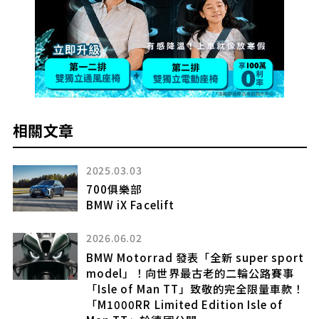
相關文章
2024.08.26
有如神助
BMW M5 Touring
2025.11.02
rt
2億日圓的GT-R登場！超張揚鋁製車身
「R356」是什麼？
款！
明和町開始提供「故鄉納税」返禮，究竟是
什麼車款？