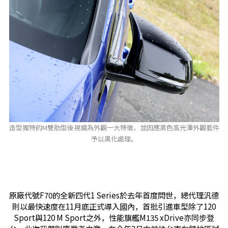
造型獨特的M雙肋型後視鏡為外觀一大特徵，並因應黑色高光澤外觀套件
予以黑化處理。
原廠代號F70的全新四代1 Series於去年首度問世，總代理汎德
則以最快速度在11月底正式導入國內，首批引進車型除了120
Sport與120 M Sport之外，性能旗艦M135 xDrive亦同步登