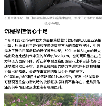
引進車型標配一體式椅背設計的M雙前座跑車座椅，頭枕下方亦附有專屬
發光M字樣。
沉穩操控信心十足
全新M135 xDrive在動力方面依舊搭載代號B48的2.0L直四渦輪
引擎，原廠資料主要強調在燃燒效率方面的修改與提升，相信
是為了符合日趨嚴格的環保排放法規，300hp/40.8kgm的最大
輸出設定比起前代車型的306hp/45.9kgm，也可明顯看出在扭
力峰值方面的下降，好在新車變速箱配置由八速手自排改為七
速雙離合器自手排，更為直接綿密的動力傳遞能夠有效彌補扭
力輸出的降低，最終在車重還略增25公斤的前提下，
0~100km/h加速僅比前代略慢0.1秒為4.9秒，實際上路試駕也
可發現過往全力衝刺時的後段狂暴感確實不復存在，但紮實飽
滿的前中段加速反應並沒有明顯區別。