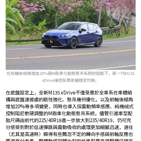
在前軸後傾角增加20%與M跑車化動態懸吊系統的搭配下，新一代M135
xDrive操控反應更趨穩定均衡。
在底盤設定上，全新M135 xDrive不僅受惠於全車系在車體結
構與底盤連接處的剛性強化、懸吊幾何優化，以及前軸後傾角
增加20%等多項變更，同時也導入採震動頻率感應、純機械式
控制阻尼軟硬調整的M跑車化動態懸吊系統，儘管引進車型配
胎尺碼由前代的225/40R18進一步放大到235/40R19，仍可充
分感受到對於低速彈跳與震動吸收的處理更加細膩迅速，過往
（尤其是高速時）顯得有些飄忽不定的轉向手感與前軸反應也
獲得充分改善，整體動感回饋比起前代車型要來得緊緻沉穩許