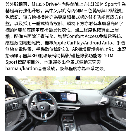
與外觀相同，M135 xDrive在內裝鋪陳上亦以120 M Sport作為
基礎再行強化升級，其中又以附有內側M三色縫線與12點鐘紅
色標記、後方換檔撥片亦為專屬細長式樣的M多功能真皮方向
盤，以及採用一體式椅背設計、頭枕下方亦附有專屬發光M字
樣的M雙前座跑車座椅最具代表性，熱血程度也確實更上層
樓。配備方面除迎賓光毯、智慧Comfort Access免鑰匙系統、
感應啟閉電動尾門、無線Apple CarPlay/Android Auto、手機
無線充電裝置、手機數位鑰匙2.0、AR擴增實境導航功能、車況
抬頭顯示器與360度環景輔助攝影/碰撞錄影功能等120 M
Sport標配項目外，本車還多出全景式電動天窗與
harman/kardon音響系統，豪華程度亦為車系之最。