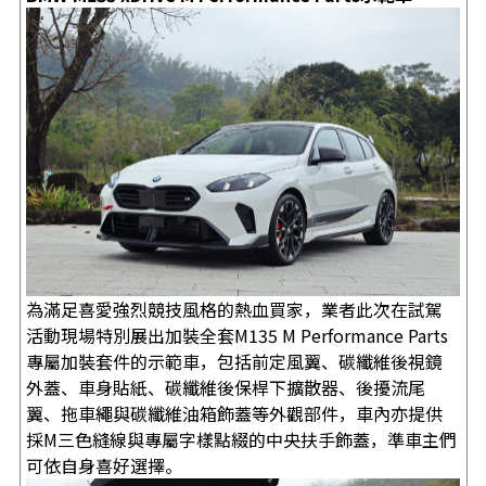
為滿足喜愛強烈競技風格的熱血買家，業者此次在試駕
活動現場特別展出加裝全套M135 M Performance Parts
專屬加裝套件的示範車，包括前定風翼、碳纖維後視鏡
外蓋、車身貼紙、碳纖維後保桿下擴散器、後擾流尾
翼、拖車繩與碳纖維油箱飾蓋等外觀部件，車內亦提供
採M三色縫線與專屬字樣點綴的中央扶手飾蓋，準車主們
可依自身喜好選擇。