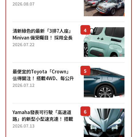
區 1954年珍稀古董車現場修復
2026.08.07
清新綠色的最新「3排7人座」
Minivan 備受矚目！ 採用全長
4.7公尺剛剛好的車身尺寸與
2026.07.22
「滑門」設計！ 還推出467萬
元日圓起的5人座版...
最便宜的Toyota「Crown」
值得關注！ 搭載4WD、每公升
22.4公里低油耗表現超亮眼！
2026.07.12
配備豐富、超越售價水準，堪
稱高CP值代表的「...
Yamaha發表可行駛「高速道
路」的新型小型速克達！ 搭載
能享受超強勁「渦輪感」的動
2026.07.13
力系統！ 採用與高階「Super