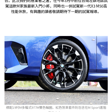
台。此次我們則應業者之邀，在今年3月中前往台南左鎮地區試
駕這款M家族最新入門小將，同時也一併試駕新一代X3 M50高
性能休旅，有興趣的讀者敬請期待下一期的試駕報導。
標配19吋M多輻式977M雙色輪圈，紅色煞車套件則包含在M Sport進階