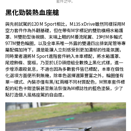
套件之中。
黑化勁裝熱血座艙
與先前試駕的120 M Sport相比，M135 xDrive雖然同樣採用M
空力套件作為外觀基礎，但在帶有M字標記的雙肋橫柵水箱護
罩、M雙肋型後視鏡、末端上翹的M擾流尾翼、19吋M多輻式
977M雙色輪圈，以及全車系唯一外露的雙邊四出排氣尾管等專
屬配備加持下，還是能讓人立刻感受到更加濃郁的性能氛圍，
同時業者還將M Sport進階套件納入本車標配，將水箱護罩、
尾燈飾條、窗框，乃至於LED頭燈組全數換上黑化式樣，進一
步增添肅殺氣息，不過也因為多數套件皆已標配，本車在個性
化選項方面便所剩無幾，除車色選擇還算豐富之外，輪圈僅有
單一樣式、內裝亦僅有黑/紅兩種不同材質配色，M煞車套件標
配的紅色卡鉗塗裝甚至無法恢復為M標誌性的藍色塗裝，少了
點打造個人風格座駕的自由度。