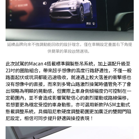
延續品牌向來不強調動能回收的設計理念，僅在車輛設定畫面右下角提
供簡單的單段啟閉選項。
此次試駕的Macan 4搭載標準鋼製懸吊系統，加上選配升級至
21吋的圈胎組合，帶來超乎想像的高度行路舒適性，不僅一般
路面起伏或坑洞都能迅速吸收，就連遇上較大落差的衝擊感也
沒有想像中的直接，而來到多彎山路激烈操駕時儘管免不了會
出現略為明顯的晃動感，但實際上車身側傾幅度仍可控制在一
定範圍內，並不會造成影響駕駛信心的劇烈擺動或路線偏移，
若想要更為穩定受控的車身動態，亦可選用新款PASM主動式
懸載調整系統，具備阻尼軟硬度調整範圍更加廣泛的雙閥門阻
尼設定，相信可同步提升舒適與操控表現！