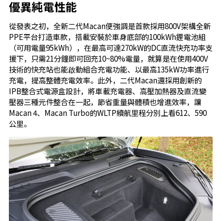
優異純電性能
從發表之初，全新二代Macan便強調是首款採用800V架構全新
PPE平台打造車款，搭載安裝於車身底部的100kWh鋰電池組
（可用電量95kWh），在最高可達270kW的DC直流快充功率支
援下，只需21分鐘即可回充10~80%電量，就算是在使用400V
技術的快充站也能啟動組合充電功能、以最高135kW功率進行
充電，提高整體充電效率。此外，二代Macan還採用創新的
IPB整合式電源盒設計，將車載充電器、高壓加熱器及直流變
壓器三種元件整合在一起，節省重量與體積也增進效率，讓
Macan 4、Macan Turbo的WLTP續航里程分別上看612、590
公里。