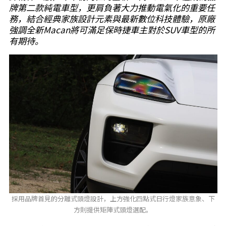
牌第二款純電車型，更肩負著大力推動電氣化的重要任
務，結合經典家族設計元素與最新數位科技體驗，原廠
強調全新Macan將可滿足保時捷車主對於SUV車型的所
有期待。
採用品牌首見的分離式頭燈設計，上方強化四點式日行燈家族意象、下
方則提供矩陣式頭燈選配。