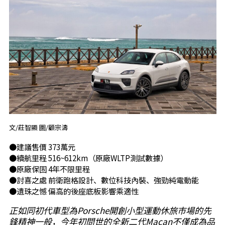
文/莊智顯 圖/顧宗濤
●建議售價 373萬元
●續航里程 516~612km（原廠WLTP測試數據）
●原廠保固 4年不限里程
●討喜之處 前衛跑格設計、數位科技內裝、強勁純電動能
●遺珠之憾 偏高的後座底板影響乘適性
正如同初代車型為Porsche開創小型運動休旅市場的先
鋒精神一般，今年初問世的全新二代Macan不僅成為品