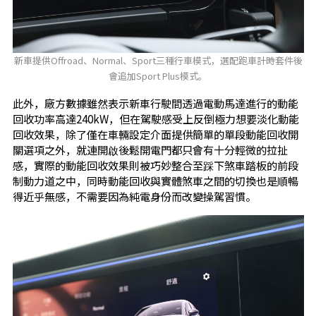
新車提供Offroad、Normal、Sport三種行車模式，選配跑車計時套件後
會追加Sport Plus模式。
此外，廠方數據雖然表示新車行駛間透過電動馬達進行的動能
回收功率高達240kW，但在駕駛感受上反倒極力想要淡化動能
回收效果，除了僅在車輛設定介面提供簡單的單段動能回收開
關選項之外，就連開啟後鬆開電門都只會有十分輕微的拉扯
感，實際的動能回收效果則被巧妙整合至踩下煞車踏板的前段
制動力道之中，同時動能回收與實體煞車之間的切換也是順暢
得近乎無感，不需要因為純電身份而改變操駕習慣。