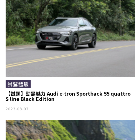
試駕體驗
【試駕】勁黑魅力 Audi e-tron Sportback 55 quattro
S line Black Edition
2023-08-07