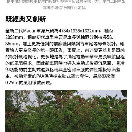
倒車攝影鏡頭與電動尾門按鍵巧妙整合於品牌字樣下方，尾門上的車型
銘牌亦可進行個性化定製。
既經典又創新
全新二代Macan車身尺碼為4784x1938x1622mm、軸距
2893mm，相較初代車型主要是車長與軸距分別拉長58、
86mm，加上更為低斜的前廂蓋與類斜背車尾等線條設計，確
實給人更為修長的第一眼印象，事實上，前述變更並非是單純
的設計風格變化，更多地是為了滿足電動車帶來更長續航里程
的低風阻需求，因此新車同時也導入主動式後擾流尾翼、具冷
卻功能的前主動式進氣格柵與全密封車底的彈性護板等涵蓋
主、被動元素的PAA保時捷主動式空力套件，最終帶來僅
0.25Cd的風阻係數表現。