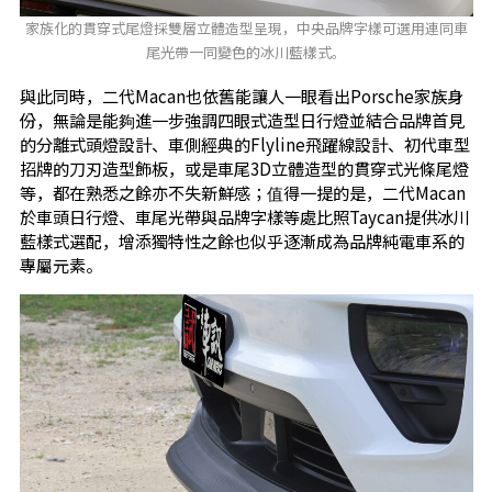
家族化的貫穿式尾燈採雙層立體造型呈現，中央品牌字樣可選用連同車
尾光帶一同變色的冰川藍樣式。
與此同時，二代Macan也依舊能讓人一眼看出Porsche家族身
份，無論是能夠進一步強調四眼式造型日行燈並結合品牌首見
的分離式頭燈設計、車側經典的Flyline飛躍線設計、初代車型
招牌的刀刃造型飾板，或是車尾3D立體造型的貫穿式光條尾燈
等，都在熟悉之餘亦不失新鮮感；值得一提的是，二代Macan
於車頭日行燈、車尾光帶與品牌字樣等處比照Taycan提供冰川
藍樣式選配，增添獨特性之餘也似乎逐漸成為品牌純電車系的
專屬元素。