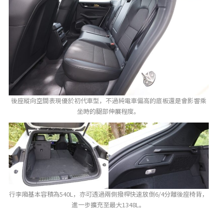
後座縱向空間表現優於初代車型，不過純電車偏高的底板還是會影響乘
坐時的腿部伸展程度。
行李廂基本容積為540L，亦可透過兩側撥桿快速放倒6/4分離後座椅背，
進一步擴充至最大1348L。