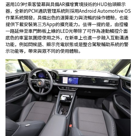
選用10.9吋乘客螢幕與具備AR擴增實境技術的HUD抬頭顯示
器，全新的PCM通訊管理系統則採用Android Automotive OS
作業系統開發，具備出色的運算能力與流暢的操作體驗，也能
提供下載安裝第三方App的擴充能力。值得一提的是，由控檯
一路延伸至車門飾板上緣的LED光帶除了可作為連動觸控介面
底色的車室氛圍燈使用之外，在新車上也進一步融入互動溝通
功能，例如問候語、顯示充電狀態或是整合駕駛輔助系統的警
示功能等，帶來與眾不同的使用體驗。