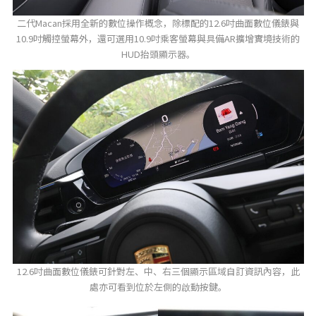
二代Macan採用全新的數位操作概念，除標配的12.6吋曲面數位儀錶與
10.9吋觸控螢幕外，還可選用10.9吋乘客螢幕與具備AR擴增實境技術的
HUD抬頭顯示器。
12.6吋曲面數位儀錶可針對左、中、右三個顯示區域自訂資訊內容，此
處亦可看到位於左側的啟動按鍵。