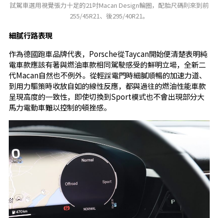
試駕車選用視覺張力十足的21吋Macan Design輪圈，配胎尺碼則來到前
255/45R21、後295/40R21。
細膩行路表現
作為德國跑車品牌代表，Porsche從Taycan開始便清楚表明純
電車款應該有著與燃油車款相同駕駛感受的鮮明立場，全新二
代Macan自然也不例外。從輕踩電門時細膩順暢的加速力道、
到用力驅策時收放自如的線性反應，都與過往的燃油性能車款
呈現高度的一致性，即使切換到Sport模式也不會出現部分大
馬力電動車難以控制的頓挫感。