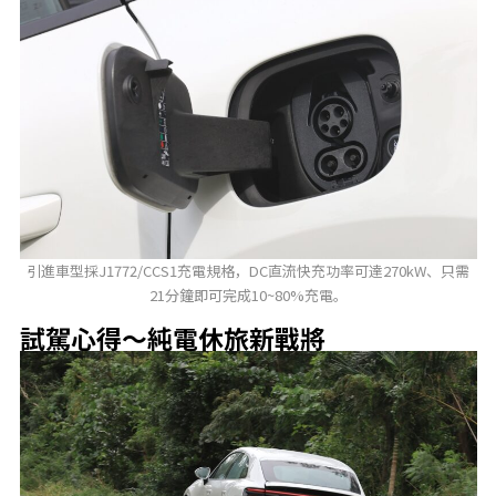
引進車型採J1772/CCS1充電規格，DC直流快充功率可達270kW、只需
21分鐘即可完成10~80%充電。
試駕心得～純電休旅新戰將