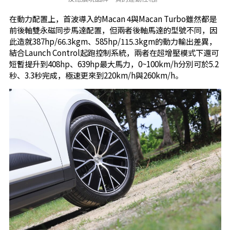
在動力配置上，首波導入的Macan 4與Macan Turbo雖然都是
前後軸雙永磁同步馬達配置，但兩者後軸馬達的型號不同，因
此造就387hp/66.3kgm、585hp/115.3kgm的動力輸出差異，
結合Launch Control起跑控制系統，兩者在超增壓模式下還可
短暫提升到408hp、639hp最大馬力，0~100km/h分別可於5.2
秒、3.3秒完成，極速更來到220km/h與260km/h。