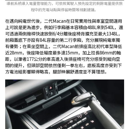
導航系統導入電量管理能力，可依照駕駛人預先設定的剩餘電量提供旅
程中的充電站點與停留時間等規劃建議。
在邁向純電世代後，二代Macan在日常實用性與車室空間運用
上可說是更為進步，例如行李廂基本容積由488L來到540L，還
可透過兩側撥桿快速放倒6/4分離後座椅背擴充至最大1348L，
前廂蓋底下亦設有84L容量的第二行李廂，充分展現純電車獨
有優勢；在乘坐空間上，二代Macan前排座高比初代車型降低
近28mm，後座降低幅度最多達15mm，加上拉長86mm的軸
距，以筆者177公分的車高進入後排座椅可充分感受到縱向空
間的提升，但頭部空間依然僅剩一拳左右，底板高度亦受到下
方電池組影響顯得略高，腿部伸展舒適度並不算理想。