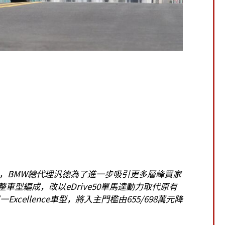
，BMW總代理汎德為了進一步吸引更多層峰買家
車型編成，改以eDrive50單馬達動力取代原有
一Excellence車型，將入主門檻由655/698萬元降