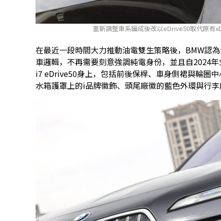
重新調整車系編成後改以eDrive50取代原有xDr
在最近一段時間大力推動油電雙生策略後，BMW認
車邏輯，不再需要刻意強調純電身份，並且自2024
i7 eDrive50身上，包括前後保桿、車身側裙與
水箱護罩上的i品牌徽飾、頭尾廠徽的藍色外環與行