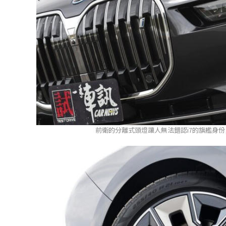
前衛的分離式頭燈讓人無法錯認i7的旗艦身