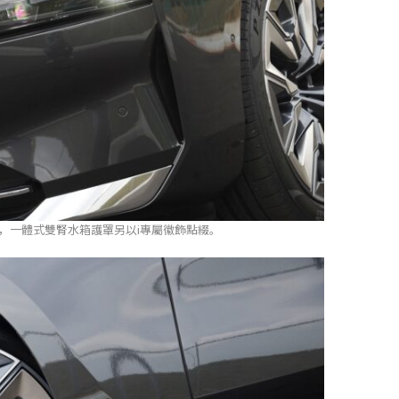
份，一體式雙腎水箱護罩另以i專屬徽飾點綴。