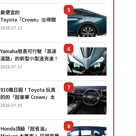
還推出467萬元日圓起的5
人座版...
最便宜的
Toyota「Crown」值得關
注！ 搭載4WD、每公升
2026.07.12
22.4公里低油耗表現超亮
眼！ 配備豐富、超越售價
水準，堪稱高CP值代表的
Yamaha發表可行駛「高速
「...
道路」的新型小型速克達！
搭載能享受超強勁「渦輪
2026.07.13
感」的動力系統！ 採用與
高階「Super Sport」車款
相同的...
910萬日圓！Toyota 玩真
的的「超豪華 Crown」太
厲害了！採用由「匠人技
2026.07.19
藝」打造的「專屬車色」與
運動化「底盤設定」！還配
備專屬豪華...
Honda頂級「超省油」
Minivan 太厲害！ 採用豪華