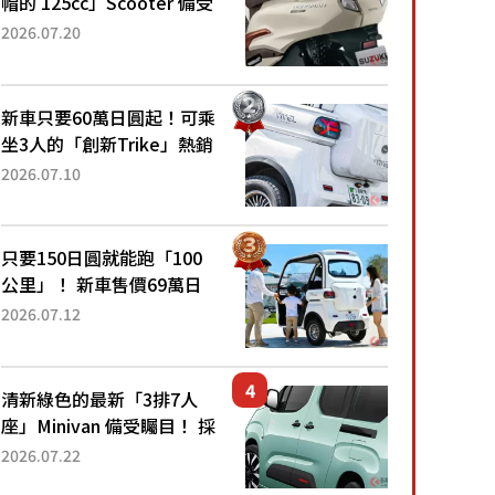
帽的 125cc」Scooter 備受
矚目！採用全新流線設計與
2026.07.20
各項升級，騎乘更加舒適！
已陸續開始出口的新款
「B...
新車只要60萬日圓起！可乘
坐3人的「創新Trike」熱銷
大賣成為人氣車款！「養車
2026.07.10
成本真的超便宜！」「150
日圓就能跑100公里」「小
朋友坐得...
只要150日圓就能跑「100
公里」！ 新車售價69萬日
圓的「3人座」Trike大受歡
2026.07.12
迎！ 順應時代需求，究竟
為何能迅速熱賣？
清新綠色的最新「3排7人
座」Minivan 備受矚目！ 採
用全長4.7公尺剛剛好的車
2026.07.22
身尺寸與「滑門」設計！