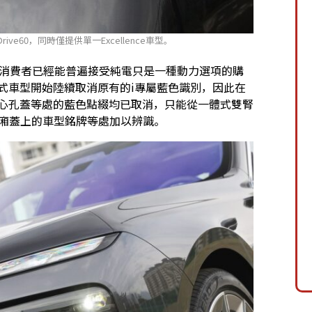
ive60，同時僅提供單一Excellence車型。
為消費者已經能普遍接受純電只是一種動力選項的購
年式車型開始陸續取消原有的i專屬藍色識別，因此在
輪圈中心孔蓋等處的藍色點綴均已取消，只能從一體式雙腎
李廂蓋上的車型銘牌等處加以辨識。