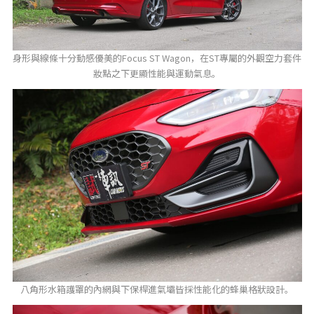
身形與線條十分動感優美的Focus ST Wagon，在ST專屬的外觀空力套件
妝點之下更顯性能與運動氣息。
八角形水箱護罩的內網與下保桿進氣壩皆採性能化的蜂巢格狀設計。