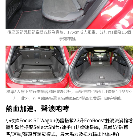
後座頭部與膝部空間皆頗為寬敞，175cm成人乘坐，分別有1個及1.5個
拳頭距離。
標準5人座下的行李廂容積達635公升，而後排前倒後則可擴充至1635公
升。此外，行李廂底板還具備垂直固定與高低雙層可調等機能。
熱血加速、聲浪咆哮
小改款Focus ST Wagon仍舊搭載2.3升EcoBoost雙渦流渦輪增
壓引擎並搭配SelectShift7速手自排變速系統，具備防滑/標
準/運動/賽道等駕駛模式，最大馬力及扭力輸出也維持在