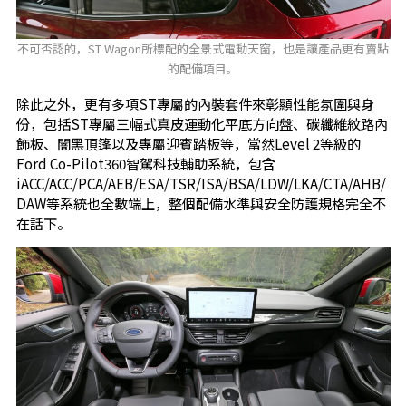
不可否認的，ST Wagon所標配的全景式電動天窗，也是讓產品更有賣點
的配備項目。
除此之外，更有多項ST專屬的內裝套件來彰顯性能氛圍與身
份，包括ST專屬三幅式真皮運動化平底方向盤、碳纖維紋路內
飾板、闇黑頂篷以及專屬迎賓踏板等，當然Level 2等級的
Ford Co-Pilot360智駕科技輔助系統，包含
iACC/ACC/PCA/AEB/ESA/TSR/ISA/BSA/LDW/LKA/CTA/AHB/
DAW等系統也全數端上，整個配備水準與安全防護規格完全不
在話下。