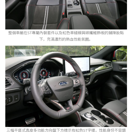
整個車艙在ST專屬內裝套件以及紅色車縫線與碳纖維飾板的鋪陳妝點
下，充滿濃烈的熱血性能氛圍。
三幅平底式真皮多功能方向盤下方標示有紅色ST字樣，性能身份不容錯