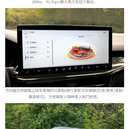
280hp、42.3kgm最大馬力及扭力輸出。
方向盤右側盤輻上設有單獨的S(運動)與行車模式快捷鍵(防滑/標準/運動/
賽道模式)，方便駕駛人隨時進入戰鬥狀態。