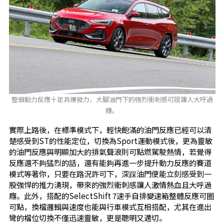
整個動力反應十足具爆發力，大腳油門下的強烈衝刺感可說讓人大呼過
癮。
實際上路後，在標準模式下，輕快飽滿的油門反應已經可以清
楚感受到ST的性能定位，切換為Sport運動模式後，更為靈敏
的油門反應與明顯加大的排氣聲浪則可點燃駕駛熱情，若覺得
反應還不夠猛烈的話，還有能夠再進一步提升動力反應的賽道
模式等著你，只要在路況許可下，深踩油門便能立刻感受到一
股強悍的推力湧現，帶來的強烈衝刺感讓人激情熱血且大呼過
癮。此外，搭配的SelectShift 7速手自排變速箱整體反應可圈
可點，換檔邏輯與速度也能與行車模式互相搭配，尤其在進出
彎的檔位切換不僅迅速靈敏，更是聰明又適切。