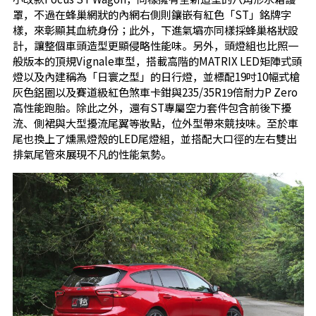
罩，不過在蜂巢網狀的內網右側則鑲嵌有紅色「ST」銘牌字
樣，來彰顯其血統身份；此外，下進氣壩亦同樣採蜂巢格狀設
計，讓整個車頭造型更顯侵略性能味。另外，頭燈組也比照一
般版本的頂規Vignale車型，搭載高階的MATRIX LED矩陣式頭
燈以及內建稱為「日寰之型」的日行燈，並標配19吋10幅式槍
灰色鋁圈以及賽道級紅色煞車卡鉗與235/35R19倍耐力P Zero
高性能跑胎。除此之外，還有ST專屬空力套件包含前後下擾
流、側裙與大型擾流尾翼等妝點，位外型帶來競技味。至於車
尾也換上了燻黑燈殼的LED尾燈組，並搭配大口徑的左右雙出
排氣尾管來展現不凡的性能氣勢。