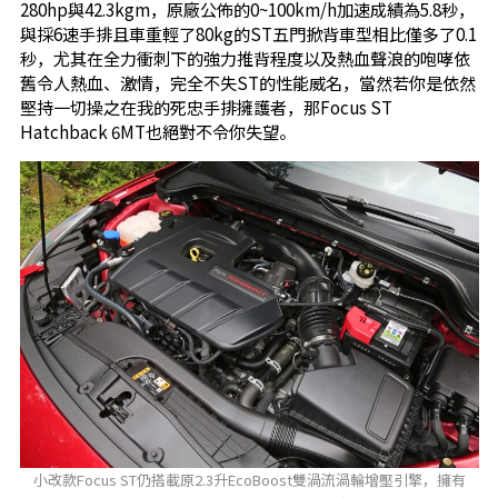
280hp與42.3kgm，原廠公佈的0~100km/h加速成績為5.8秒，
與採6速手排且車重輕了80kg的ST五門掀背車型相比僅多了0.1
秒，尤其在全力衝刺下的強力推背程度以及熱血聲浪的咆哮依
舊令人熱血、激情，完全不失ST的性能威名，當然若你是依然
堅持一切操之在我的死忠手排擁護者，那Focus ST
Hatchback 6MT也絕對不令你失望。
小改款Focus ST仍搭載原2.3升EcoBoost雙渦流渦輪增壓引擎，擁有