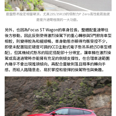
底盤懸吊設定相當硬派，尤其235/35R19的倍耐力P Zero高性能跑胎更
是提升過彎極限的一大功臣。
另外，也因為Focus ST Wagon的車身拉長，整體配重連帶往
後方移動，因此反倒使得激烈操駕下的重心轉移與5門掀背車型
相較，則變得較為和緩順暢，車身動態亦顯得均衡受控不少，
即便未配置阻尼硬度可調的CCD主動式電子懸吊系統(5D車型標
配)，但其機械式懸吊的阻尼搭配卻十分得宜，讓車輛在激烈操
駕或高速過彎時亦能擁有充足的側傾支撐性，在合理車速範圍
內幾乎不會出現推頭傾向，再配合靈敏俐落且精準的轉向手
感，而給人路隨意走、易於掌控和發揮的操駕特性與樂趣。