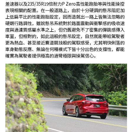
差速器以及235/35R19倍耐力P Zero高性能跑胎等與性能操控
表現相關的配置。在一般道路上，由於十分硬調的懸吊阻尼加
上低扁平比的性能跑胎設定，因而造就出一路上皆無法忽略的
硬朗行路調性，雖說懸吊系統對於路面震動與衝擊感的吸收速
度與過濾質感屬水準之上，但仍舊避免不了密集的彈跳感傳入
車室，但相對的，如此這般的懸吊設定，自然就能帶給駕駛者
更為熱血、甚至接近賽道競技般的駕馭感受，尤其明快俐落的
車身動態反應、無論在何種模式下皆十分出色的支撐性，都能
確實為駕駛者提供極高的過彎極限與操駕信心。