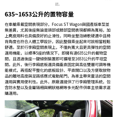
認。
635~1653公升的置物容量
在車艙乘載空間表現部分，Focus ST Wagon與國產版車型並
無差異，尤其後座無論是頭部或膝部空間表現都頗為寬裕，加
上麂皮用料也具備良好的止滑性，同時坐墊泡綿軟硬適中且椅
背角度也符合人體工學設計，因此整個乘坐起來可說相當輕鬆
舒適。至於行李廂空間表現上，不僅夠寬大且更具彈性的空間
運用機能，以標準5座的情況下，即擁有達635公升的載物空
間，且透過後座一鍵傾倒裝置即可擴增至1653公升的平坦空
間。此外，後行李廂底板還具備垂直固定與高低雙層可調等機
能模式，再搭配平整化的底板設計、平直開口以及方便取放物
品的離地高度與足踢感應式電動尾門，為車主帶來靈活的空間
運用與實用便利性。此外，原廠還提供了行李廂管理系統，包
含防水墊以及金屬隔柵與網狀格網等多元配件供車主依需求選
購運用。