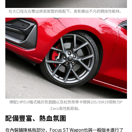
在大口徑左右雙出排氣尾管的搭配下，更彰顯出不凡的競技性能味。
標配19吋10幅式槍灰色鋁圈以及紅色煞車卡鉗與235/35R19倍耐力P
Zero高性能跑胎。
配備豐富、熱血氛圍
在內裝鋪陳格局部分，Focus ST Wagon也與一般版本進行了