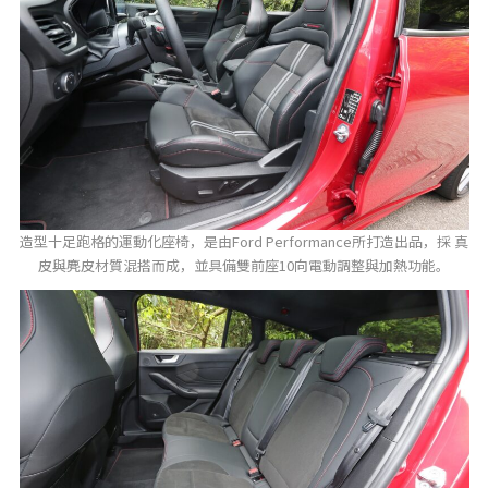
造型十足跑格的運動化座椅，是由Ford Performance所打造出品，採 真
皮與麂皮材質混搭而成，並具備雙前座10向電動調整與加熱功能。