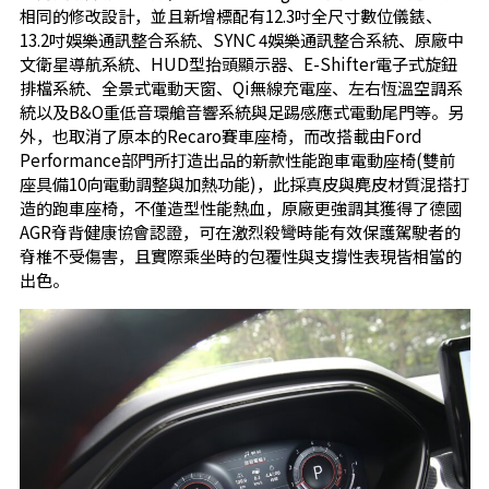
相同的修改設計，並且新增標配有12.3吋全尺寸數位儀錶、
13.2吋娛樂通訊整合系統、SYNC 4娛樂通訊整合系統、原廠中
文衛星導航系統、HUD型抬頭顯示器、E-Shifter電子式旋鈕
排檔系統、全景式電動天窗、Qi無線充電座、左右恆溫空調系
統以及B&O重低音環艙音響系統與足踢感應式電動尾門等。另
外，也取消了原本的Recaro賽車座椅，而改搭載由Ford
Performance部門所打造出品的新款性能跑車電動座椅(雙前
座具備10向電動調整與加熱功能)，此採真皮與麂皮材質混搭打
造的跑車座椅，不僅造型性能熱血，原廠更強調其獲得了德國
AGR脊背健康協會認證，可在激烈殺彎時能有效保護駕駛者的
脊椎不受傷害，且實際乘坐時的包覆性與支撐性表現皆相當的
出色。