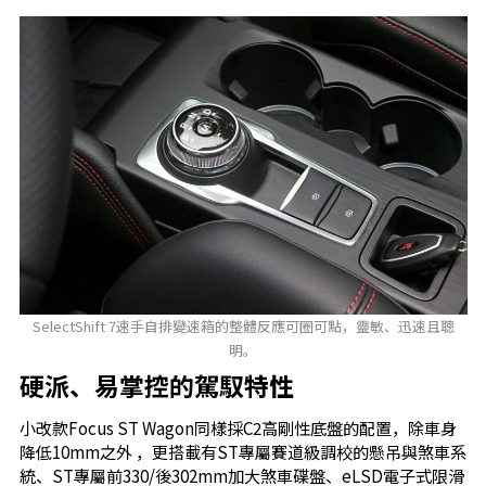
SelectShift 7速手自排變速箱的整體反應可圈可點，靈敏、迅速且聰
明。
硬派、易掌控的駕馭特性
小改款Focus ST Wagon同樣採C2高剛性底盤的配置，除車身
降低10mm之外 ，更搭載有ST專屬賽道級調校的懸吊與煞車系
統、ST專屬前330/後302mm加大煞車碟盤、eLSD電子式限滑