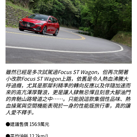
雖然已經是多次試駕過Focus ST Wagon，但再次開著
小改款Focus ST Wagon上路，依舊是令人熱血沸騰大
呼過癮，尤其是那犀利精準的轉向反應以及伴隨加速而
來的高亢渾厚聲浪，更是讓人肆無忌憚且刻意大腳油門
的奔馳山路彎道之中……。只能說這款集個性品味、熱
血操駕與空間機能表現於一身的性能版旅行車，真的讓
人愛不釋手。
●建議售價 156.9萬元
●平均油耗 12.2km/L