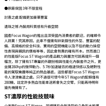
●原廠保固 3年不限里程
討喜之處 配備更加豪華豐富
遺珠之憾 內裝用料質感有升級空間
國產Focus Wagon的推出且深受國內消費者的歡迎，的確頗令
人訝異！究其原因，此車不僅擁有帥氣個性的外型、豐富的配
備、高規格的安全科技、實用的空間機能以及不俗的動力操控
性表現與親民的價格等等，因此會熱賣的確有所本。然而進口
的性能版Focus ST Wagon的產品戰力與層次可說再提升一個
檔次，除了擁有ST專屬的外觀扮相與性能化內裝套件之外，更
坐擁280hp的強悍動力、5.7秒加速破百的極速快感以及絕對性
能的駕馭樂趣等純正的熱血基底，這些都是Focus ST Wagon
令人津津樂道之處。只不過很可惜今年ST Wagon的配額僅有
280輛，註定許多熱血性能車迷將會失之交臂，只能再待明年
搶先機擁有了。
ST濃厚的性能技競味
小改款Focus ST Wagon，同樣擁有全新造型的八角形水箱護