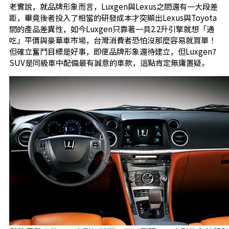
老實說，就品牌形象而言，Luxgen與Lexus之間還有一大段差
距，畢竟後者投入了相當的研發成本才突顯出Lexus與Toyota
間的產品差異性，如今Luxgen只靠著一具2.2升引擎就想「通
吃」平價與豪華車市場，台灣消費者恐怕沒那麼容易就買單！
但確立奮鬥目標是好事，即便品牌形象還待建立，但Luxgen7
SUV是同級車中配備最有誠意的車款，這點肯定無庸置疑。