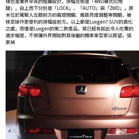
樣也是業界罕見的粗獷設計，排檔左側是「4WD模式切換
鍵」，由上而下分別是「LOCK」、「AUTO」與「2WD」。原
本位於駕駛人左膝前方的霧燈開關、儀錶亮度調整等開關，被
移至操作更便利的排檔座前方。以上都是Luxgen7 SUV的進化
之處，而僅是Luxgen的第二款產品，就已經有如此令人吃驚的
進步幅度，不禁讓外界開始對其後繼的轎車車型寄以厚望。張
家禎