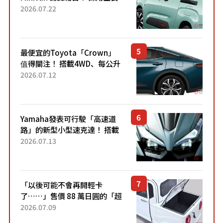
4.7公尺剛剛好的車身尺寸與
2026.07.22
「滑門」設計！ 還推出467萬
元日圓起的5人座版...
最便宜的Toyota「Crown」
值得關注！ 搭載4WD、每公升
22.4公里低油耗表現超亮眼！
2026.07.12
配備豐富、超越售價水準，堪
稱高CP值代表的「...
Yamaha發表可行駛「高速道
路」的新型小型速克達！ 搭載
能享受超強勁「渦輪感」的動
2026.07.13
力系統！ 採用與高階「Super
Sport」車款相同的...
「以後可能不會再開輕卡
了……」售價 88 萬日圓的「超
迷你輕型貨車」引發兩極評
2026.07.09
價！「150 日圓就能跑 100 公