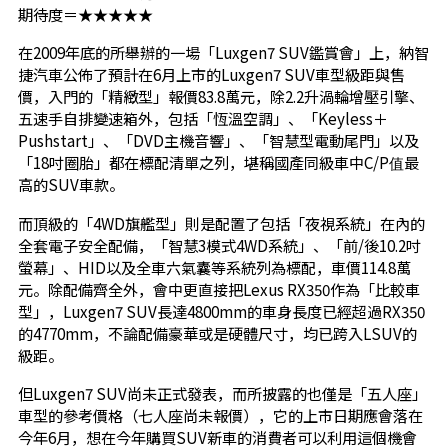
期待度＝★★★★★
在2009年底的所舉辦的一場「Luxgen7 SUV鑑賞會」上，納智
捷汽車公佈了預計在6月上市的Luxgen7 SUV車型級距與售
價，入門的「精緻型」報價83.8萬元，除2.2升渦輪增壓引擎、
五速手自排變速箱外，包括「恆溫空調」、「Keyless＋
Pushstart」、「DVD主機音響」、「智慧型電動尾門」以及
「18吋圈胎」都在標配清單之列，堪稱國產同級車中C/P值最
高的SUV車款。
而頂級的「4WD旗艦型」則是配置了包括「夜視系統」在內的
全套電子安全配備，「智慧3模式4WD系統」、「前/後10.2吋
螢幕」、HID以及全車六氣囊等系統列為標配，車價114.8萬
元。除配備齊全外，會中更直接把Lexus RX350作為「比較車
型」，Luxgen7 SUV長達4800mm的車身長度已經超過RX350
的4770mm，不論配備豪華或是硬體尺寸，均已跨入LSUV的
級距。
但Luxgen7 SUV尚未正式發表，而所披露的也僅是「五人座」
車型的參考價格（七人座尚未報價），它的上市日期應會落在
今年6月，想在今年購買SUV新車的消費者可以利用這個機會