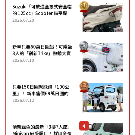
Suzuki「可放進全罩式安全帽
的 125cc」Scooter 備受矚
目！採用全新流線設計與各項
2026.07.20
升級，騎乘更加舒適！已陸續
開始出口的新款「B...
新車只要60萬日圓起！可乘坐
3人的「創新Trike」熱銷大賣
成為人氣車款！「養車成本真
2026.07.10
的超便宜！」「150日圓就能
跑100公里」「小朋友坐得...
只要150日圓就能跑「100公
里」！ 新車售價69萬日圓的
「3人座」Trike大受歡迎！ 順
2026.07.12
應時代需求，究竟為何能迅速
熱賣？
清新綠色的最新「3排7人座」
Minivan 備受矚目！ 採用全長