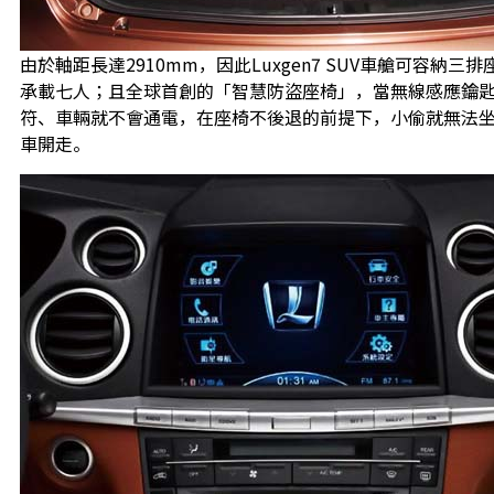
由於軸距長達2910mm，因此Luxgen7 SUV車艙可容納三
承載七人；且全球首創的「智慧防盜座椅」，當無線感應鑰
符、車輛就不會通電，在座椅不後退的前提下，小偷就無法
車開走。