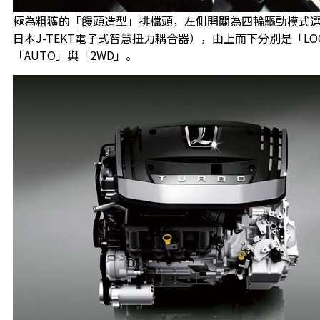
極為粗獷的「饅頭造型」排檔頭，左側開關為四輪驅動模式
日本J-TEKT電子式智慧扭力耦合器），由上而下分別是「LO
「AUTO」與「2WD」。