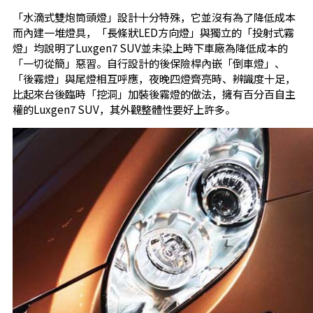
「水滴式雙炮筒頭燈」設計十分特殊，它並沒有為了降低成本
而內建一堆燈具，「長條狀LED方向燈」與獨立的「投射式霧
燈」均說明了Luxgen7 SUV並未染上時下車廠為降低成本的
「一切從簡」惡習。自行設計的後保險桿內嵌「倒車燈」、
「後霧燈」與尾燈相互呼應，夜晚四燈齊亮時、辨識度十足，
比起來台後臨時「挖洞」加裝後霧燈的做法，擁有百分百自主
權的Luxgen7 SUV，其外觀整體性要好上許多。