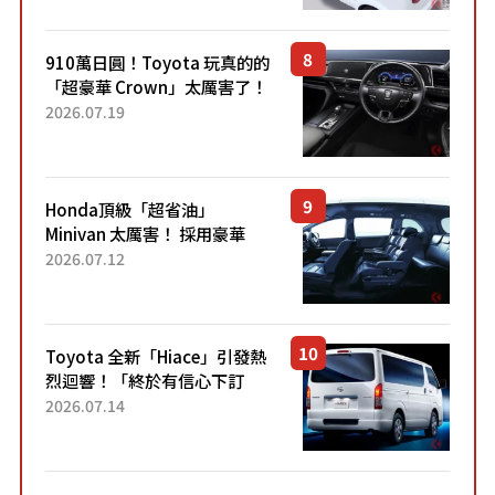
里！」「免驗車真的太棒
了！...
910萬日圓！Toyota 玩真的的
「超豪華 Crown」太厲害了！
採用由「匠人技藝」打造的
2026.07.19
「專屬車色」與運動化「底盤
設定」！還配備專屬豪華...
Honda頂級「超省油」
Minivan 太厲害！ 採用豪華
「真皮座椅」與專屬「黑色內
2026.07.12
裝」！ 每公升可跑約20公里，
兼具優異節能表現與舒適
「三...
Toyota 全新「Hiace」引發熱
烈迴響！「終於有信心下訂
了！」「哪個等級交車最
2026.07.14
快？」討論不斷！但下訂後竟
然還要等「超過半年」才能交
車？...