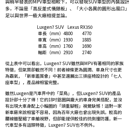
與稍早發表的MPV車型相較下，可以發現SUV車型的內裝設
多，不論是「高反差式儀錶板」、「大小各異的圓形出風口
足以與世界一級大廠相提並論。
Luxgen7 SUV Lexus RX350
車長（mm）4800 4770
車寬（mm）1930 1885
車高（mm）1760 1690
軸距（mm）2910 2740
從上表中可以看出，Luxgen7 SUV雖然與MPV有著相同的家族
特徵，但氣質卻截然不同！前者線條更為圓潤、車身尺寸也更
為霸氣，「新車鑑賞會」中甚至還展出三排座椅設計的「七人
座車型」，產品線相當完整。
雖然Luxgen是汽車界中的「菜鳥」，但Luxgen7 SUV的產品
設計卻十分了得！它的18吋鋁圈與龐大的車身完美搭配，並沒
有出現大車身配上小輪圈的「頭重腳輕」視覺缺憾！這對一家
新車廠來說相當不容易，因為百年大廠也曾出現失誤。較高的
腰線雖壓縮了車艙視野，但卻能提供較佳的抗側撞防護，新一
代車型多有這類特徵，Luxgen7 SUV也不例外。