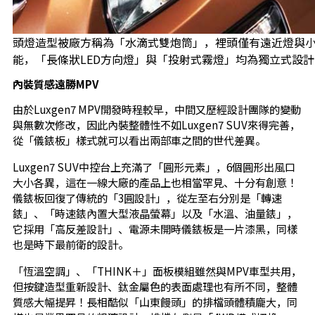
頭燈造型被廠方稱為「水滴式雙炮筒」，裡頭僅有遠近燈與
能，「長條狀LED方向燈」與「投射式霧燈」均為獨立式設計
內裝質感遠勝MPV
由於Luxgen7 MPV開發時程較早，中間又歷經設計團隊的變動
與無數次修改，因此內裝整體性不如Luxgen7 SUV來得完善，
從「儀錶板」樣式就可以看出兩部車之間的世代差異。
Luxgen7 SUV中控台上充滿了「圓形元素」，6個圓形出風口
大小各異，這在一線大廠的產品上也相當罕見、十分有創意！
儀錶板回復了傳統的「3圓設計」，從左至右分別是「轉速
錶」、「時速錶內置大型液晶螢幕」以及「水溫、油量錶」，
它採用「高反差設計」、電源未開時儀錶板是一片漆黑，同樣
也是時下最前衛的設計。
「恆溫空調」、「THINK＋」面板模組雖然與MPV車型共用，
但按鍵造型重新設計、鈦金屬色的表面處理也有所不同，整體
質感大幅提昇！長相酷似「山東饅頭」的排檔頭體積龐大，同