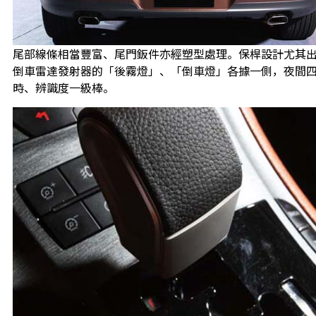
尾部線條相當豐富、尾門鈑件亦經塑型處理。保桿設計尤其
倒車雷達發射器的「後霧燈」、「倒車燈」各據一側，夜間
時、辨識度一級棒。