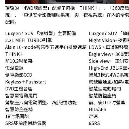
頂級的「4WD旗艦型」配置了包括「THINK＋」、「360度
統」、「車側安全影像輔助系統」與「夜視系統」在內的全
配備。
Luxgen7 SUV 「精緻型」主要配備
Luxgen7 SUV 
2.2L MEFI TURBO引擎
Night Vision+夜
Aisin 10-mode智慧型五速手自排變速箱
LDWS +車道偏移
THINK＋
Eagle view+ 3
前10.2吋螢幕
Side view+
車側安
恆溫空調
High-End JBL揚聲
倒車顯影CCD
智慧3模式4WD系統
Keyless＋Pushstart
駕駛座通風/加熱/
DVD主機音響
智慧型電動尾門
智慧型電動尾門
智慧防盜座椅
駕駛座八向電動調整、2組記憶功能
前、後10.2吋螢幕
智慧防盜座椅
HID/AFS
18吋鋁圈胎
定速
SRS雙前座輔助氣囊
6SRS