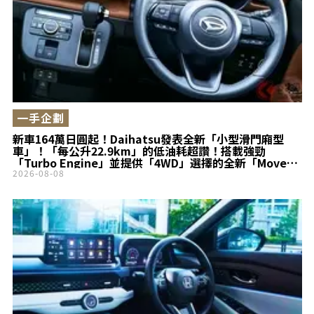
一手企劃
新車164萬日圓起！Daihatsu發表全新「小型滑門廂型
車」！「每公升22.9km」的低油耗超讚！搭載強勁
「Turbo Engine」並提供「4WD」選擇的全新「Move
Canbus」登場！
2026-08-08