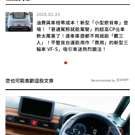
2026.02.25
登
油費與車檢零成本！新型「小型掀背車」登
車
場！「普通駕照就能駕駛」的超高CP值車
款太厲害了！連車庫證都不用就能「載三
三
人」！平整貨台還能用作「商用」的新型三
輪車 VF-S，吸引車迷熱烈關注！
您也可能喜歡這些文章
Recommended by