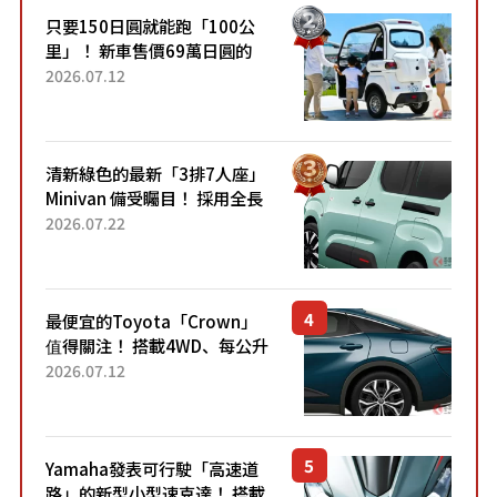
只要150日圓就能跑「100公
里」！ 新車售價69萬日圓的
「3人座」Trike大受歡迎！ 順
2026.07.12
應時代需求，究竟為何能迅速
熱賣？
清新綠色的最新「3排7人座」
Minivan 備受矚目！ 採用全長
4.7公尺剛剛好的車身尺寸與
2026.07.22
「滑門」設計！ 還推出467萬
元日圓起的5人座版...
最便宜的Toyota「Crown」
值得關注！ 搭載4WD、每公升
22.4公里低油耗表現超亮眼！
2026.07.12
配備豐富、超越售價水準，堪
稱高CP值代表的「...
Yamaha發表可行駛「高速道
路」的新型小型速克達！ 搭載