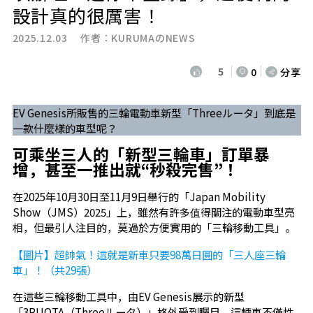
設計真的很厲害！
2025.12.03 作者：
KURUMAのNEWS
5
0
分享
EV Genesis所販售的三輪電動車新型「Threeルータ」到底是
一款什麼樣的車型呢？
可乘坐三人的「新型三輪車」訂單暴
增，甚至一推出就“秒殺完售”！
在2025年10月30日至11月9日舉行的「Japan Mobility
Show（JMS）2025」上，雖然有許多值得關注的電動車型亮
相，但最引人注目的，莫過於方便實用的「三輪移動工具」。
【圖片】超帥氣！這就是新車只要98萬日圓的「三人座三輪
車」！（共29張）
在這些三輪移動工具中，由EV Genesis展示的新型
「3RUOTA（Threeルータ）」格外受到矚目。這輛車不僅性