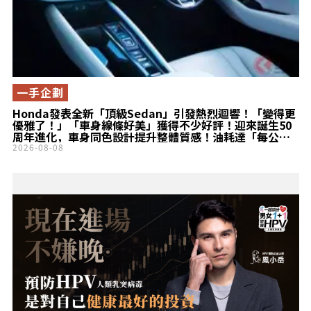
一手企劃
Honda發表全新「頂級Sedan」引發熱烈迴響！「變得更
優雅了！」「車身線條好美」獲得不少好評！迎來誕生50
周年進化，車身同色設計提升整體質感！油耗達「每公升
23.8km」的「Accord」備受矚目！
2026-08-08