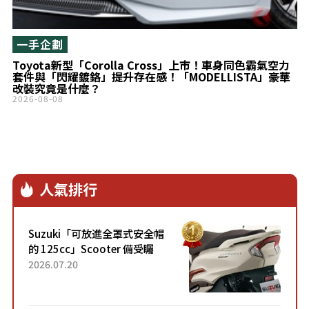
一手企劃
Toyota新型「Corolla Cross」上市！車身同色霸氣空力
套件與「閃耀鍍鉻」提升存在感！「MODELLISTA」豪華
改裝究竟是什麼？
2026-08-08
人氣排行
Suzuki「可放進全罩式安全帽
的 125cc」Scooter 備受矚
目！採用全新流線設計與各項
2026.07.20
升級，騎乘更加舒適！已陸續
開始出口的新款「B...