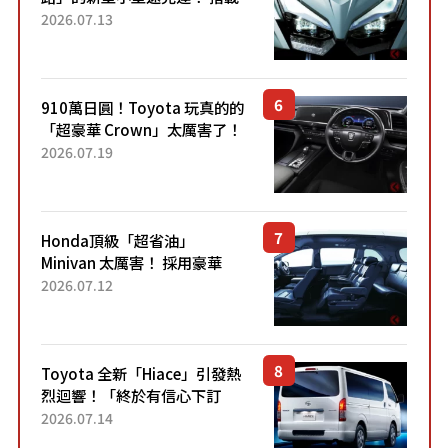
能享受超強勁「渦輪感」的動
2026.07.13
力系統！ 採用與高階「Super
Sport」車款相同的...
910萬日圓！Toyota 玩真的的
「超豪華 Crown」太厲害了！
採用由「匠人技藝」打造的
2026.07.19
「專屬車色」與運動化「底盤
設定」！還配備專屬豪華...
Honda頂級「超省油」
Minivan 太厲害！ 採用豪華
「真皮座椅」與專屬「黑色內
2026.07.12
裝」！ 每公升可跑約20公里，
兼具優異節能表現與舒適
「三...
Toyota 全新「Hiace」引發熱
烈迴響！「終於有信心下訂
了！」「哪個等級交車最
2026.07.14
快？」討論不斷！但下訂後竟