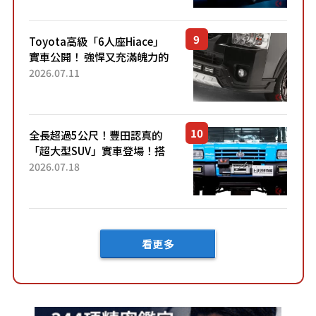
然還要等「超過半年」才能交
車？...
Toyota高級「6人座Hiace」
實車公開！ 強悍又充滿魄力的
「全黑設計」搭配特別「豪華
2026.07.11
內裝」！ Premium打造的「限
定Bruno」由...
全長超過5公尺！豐田認真的
「超大型SUV」實車登場！搭
載後輪也會轉向的「四輪轉
2026.07.18
向」系統！以宛如「軍用
車!?」般的硬派規格開發的
「Mega C...
看更多