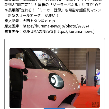
殺到＆“即完売”も！ 屋根の「ソーラーパネル」利用で“めち
ゃ長距離”走れる！「ミニカー登録」も可能な超便利マシン
「新型スリールオータ」が凄い！
原文記者：
大西トタン＠ｄｃｐ
原文圖庫：
https://kuruma-news.jp/photo/978374
想看更多：
KURUMAのNEWS (https://kuruma-news.)