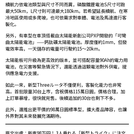
續航力依電池類型與尺寸不同而異，磷酸鐵鋰電池S尺寸可跑
最大50km，L尺寸則可達最大180km。若希望延長續航、在寒
冷地區使用或多爬坡，也可依需求對車體、電池及馬達進行客
製化。
另外，有車型在車頂搭載由太陽能新創公司PXP開發的「可彎
曲太陽能電池」——鈣鈦礦太陽能電池。厚度僅約1mm，但發
電效率高，一天儲存的電量可行駛約15～20km。
太陽能板可升級為更高效的版本，並可搭配容量90Ah的電力用
電池，在災害等緊急情況下，還能透過這顆電池對外供電，提
供應急電力支援。
如此一來，新型Threeルータ不僅便利，客製化能力也非常
高。首批限量30台上市，含稅價格115萬日圓，價格合理，加
上訂單暴增，很快就完售。後續追加的30台也剩下不多。
此外，還推出更平價的98萬日圓標準型，擴大產品陣容，也讓
外界對其未來發展充滿期待。
原文出處：
新車98万円！ 3人乗れる「新型トライク」に注文