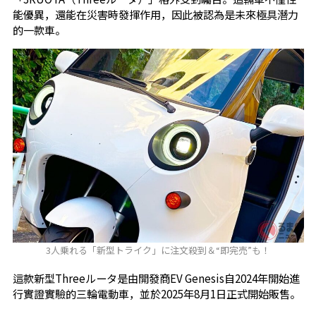
能優異，還能在災害時發揮作用，因此被認為是未來極具潛力
的一款車。
3人乗れる「新型トライク」に注文殺到＆“即完売”も！
這款新型Threeルータ是由開發商EV Genesis自2024年開始進
行實證實驗的三輪電動車，並於2025年8月1日正式開始販售。