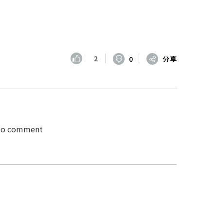
2
0
分享
 to comment