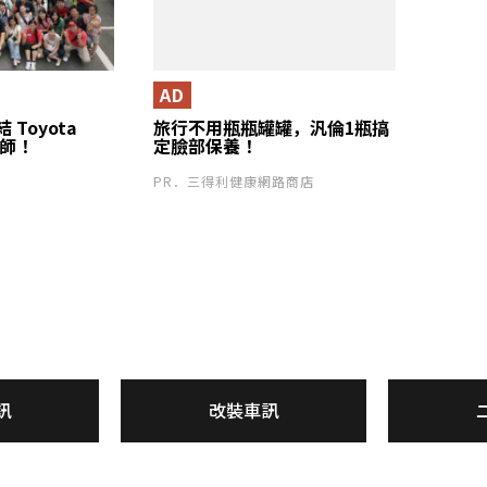
AD
Toyota
旅行不用瓶瓶罐罐，汎倫1瓶搞
會師！
定臉部保養！
PR．三得利健康網路商店
訊
改裝車訊