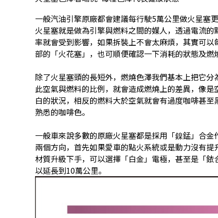
一般汽油引擎原廠都會建議每行駛5萬公里做火星塞
火星塞就是做為引擎與燃料之間的媒人，透過電流的
率就會受到影響，如果拆裝上不會太麻煩，其實可以每
部的「火花塞」，也可順便確認一下消耗的狀態及燃
除了火星塞頭的長短外，燃燒色澤我們基本上把它分
此空氣與燃料的比例，就會造成燃燒上的差異，像是
白的狀況，相反的燃料大於空氣就會有過度咖啡甚至
熟悉的咖啡色。
一般車來說多數的原廠火星塞都是採用「
鎳
錳
」合金
兩個方向，首先如果愛車的點火系統或是動力沒有提
材質升級下手，可以選擇「白金」電極，甚至是「
銥
以延長到10萬公里。