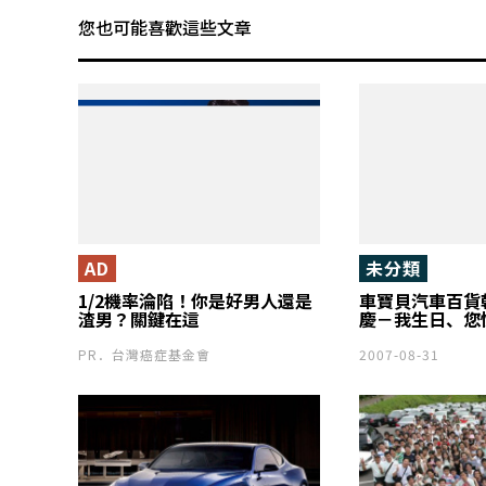
您也可能喜歡這些文章
AD
未分類
1/2機率淪陷！你是好男人還是
車寶貝汽車百貨
渣男？關鍵在這
慶－我生日、您
PR．台灣癌症基金會
2007-08-31