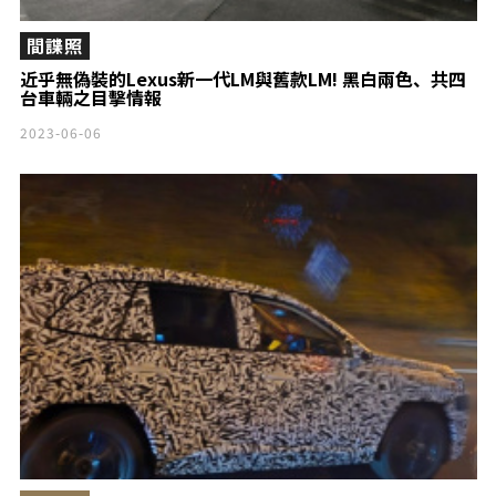
間諜照
近乎無偽裝的Lexus新一代LM與舊款LM! 黑白兩色、共四
台車輛之目擊情報
2023-06-06