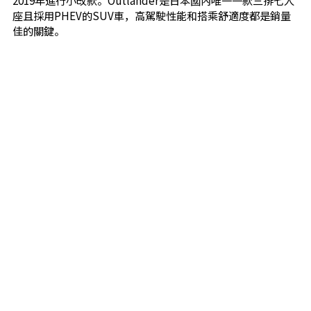
2019年進行小改款。Outlander是日本國內唯一一款三排七人
座且採用PHEV的SUV車，高駕駛性能和搭乘舒適度都是銷量
佳的關鍵。