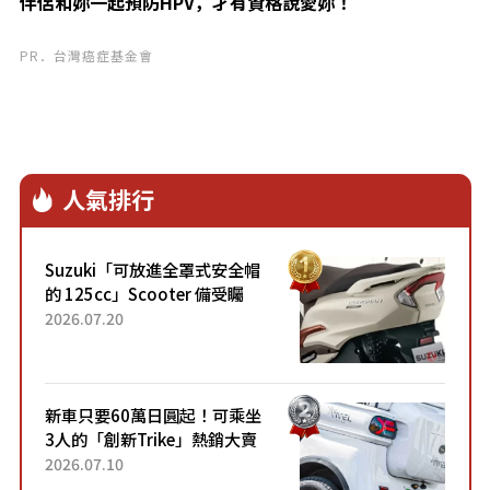
伴侶和妳一起預防HPV，才有資格說愛妳！
PR．台灣癌症基金會
人氣排行
Suzuki「可放進全罩式安全帽
的 125cc」Scooter 備受矚
目！採用全新流線設計與各項
2026.07.20
升級，騎乘更加舒適！已陸續
開始出口的新款「B...
新車只要60萬日圓起！可乘坐
3人的「創新Trike」熱銷大賣
成為人氣車款！「養車成本真
2026.07.10
的超便宜！」「150日圓就能