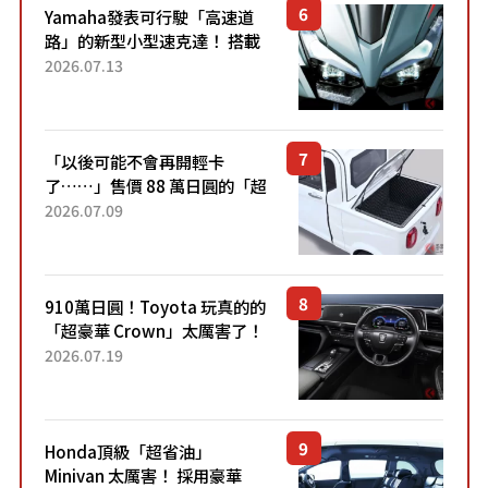
Yamaha發表可行駛「高速道
路」的新型小型速克達！ 搭載
能享受超強勁「渦輪感」的動
2026.07.13
力系統！ 採用與高階「Super
Sport」車款相同的...
「以後可能不會再開輕卡
了……」售價 88 萬日圓的「超
迷你輕型貨車」引發兩極評
2026.07.09
價！「150 日圓就能跑 100 公
里！」「免驗車真的太棒
了！...
910萬日圓！Toyota 玩真的的
「超豪華 Crown」太厲害了！
採用由「匠人技藝」打造的
2026.07.19
「專屬車色」與運動化「底盤
設定」！還配備專屬豪華...
Honda頂級「超省油」
Minivan 太厲害！ 採用豪華