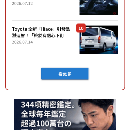
「真皮座椅」與專屬「黑色內
2026.07.12
裝」！ 每公升可跑約20公里，
兼具優異節能表現與舒適
「三...
Toyota 全新「Hiace」引發熱
烈迴響！「終於有信心下訂
了！」「哪個等級交車最
2026.07.14
快？」討論不斷！但下訂後竟
然還要等「超過半年」才能交
車？...
看更多