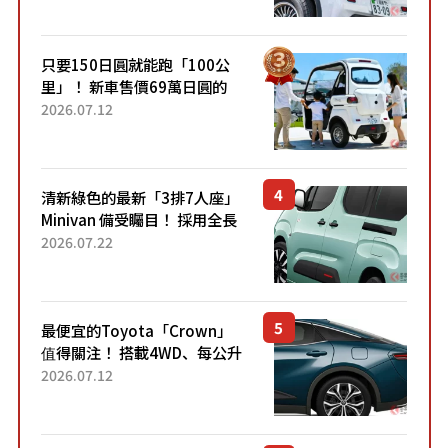
跑100公里」「小朋友坐得...
只要150日圓就能跑「100公
里」！ 新車售價69萬日圓的
「3人座」Trike大受歡迎！ 順
2026.07.12
應時代需求，究竟為何能迅速
熱賣？
清新綠色的最新「3排7人座」
Minivan 備受矚目！ 採用全長
4.7公尺剛剛好的車身尺寸與
2026.07.22
「滑門」設計！ 還推出467萬
元日圓起的5人座版...
最便宜的Toyota「Crown」
值得關注！ 搭載4WD、每公升
22.4公里低油耗表現超亮眼！
2026.07.12
配備豐富、超越售價水準，堪
稱高CP值代表的「...