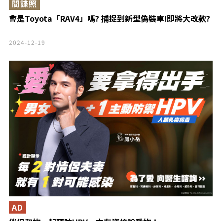
間諜照
會是Toyota「RAV4」嗎? 捕捉到新型偽裝車!即將大改款?
2024-12-19
AD