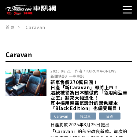
首頁
Caravan
Caravan
2025.08.21
作者：
KURUMAのNEWS
新聞快訊
/
一手車訊
新車售價270萬日圓！
日產「新Caravan」即將上市！
這款被譽為日本驕傲的「商用廂型車
之王」迎來大幅進化！
其中採用超霸氣設計的黑色版本
「Black Edition」也備受矚目！
Caravan
廂型車
日產
日產將於2025年8月25日推出
「Caravan」的部分改良新款。這次的