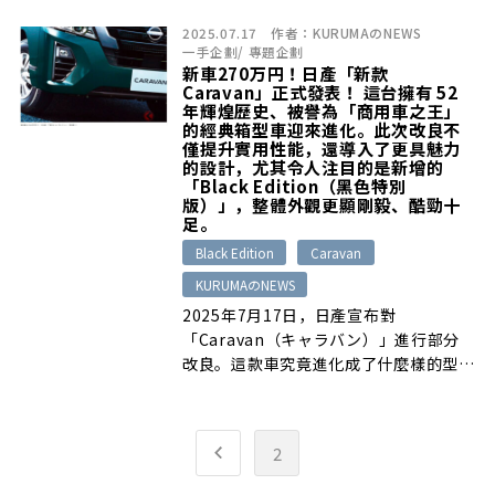
2025.07.17
作者：
KURUMAのNEWS
一手企劃
/
專題企劃
新車270万円！日產「新款
Caravan」正式發表！ 這台擁有 52
年輝煌歷史、被譽為「商用車之王」
的經典箱型車迎來進化。此次改良不
僅提升實用性能，還導入了更具魅力
的設計，尤其令人注目的是新增的
「Black Edition（黑色特別
版）」，整體外觀更顯剛毅、酷勁十
足。
Black Edition
Caravan
KURUMAのNEWS
2025年7月17日，日產宣布對
「Caravan（キャラバン）」進行部分
改良。這款車究竟進化成了什麼樣的型號
呢 […]
2