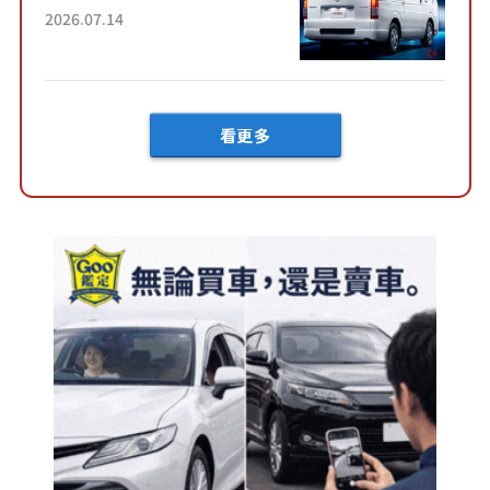
了！」「哪個等級交車最
2026.07.14
快？」討論不斷！但下訂後竟
然還要等「超過半年」才能交
車？...
看更多