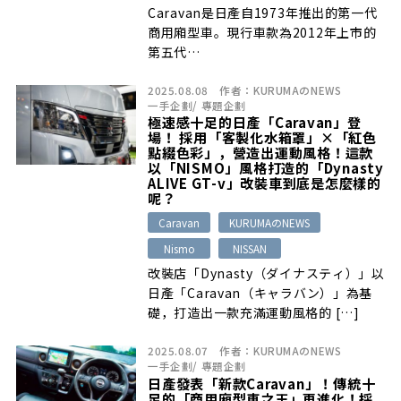
Caravan是日產自1973年推出的第一代
商用廂型車。現行車款為2012年上市的
第五代…
2025.08.08
作者：
KURUMAのNEWS
一手企劃
/
專題企劃
極速感十足的日產「Caravan」登
場！ 採用「客製化水箱罩」×「紅色
點綴色彩」，營造出運動風格！這款
以「NISMO」風格打造的「Dynasty
ALIVE GT-v」改裝車到底是怎麼樣的
呢？
Caravan
KURUMAのNEWS
Nismo
NISSAN
改裝店「Dynasty（ダイナスティ）」以
日產「Caravan（キャラバン）」為基
礎，打造出一款充滿運動風格的 […]
2025.08.07
作者：
KURUMAのNEWS
一手企劃
/
專題企劃
日產發表「新款Caravan」！傳統十
足的「商用廂型車之王」再進化！採