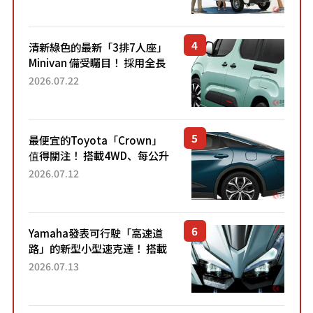
應時代需求，究竟為何能迅速
熱賣？
清新綠色的最新「3排7人座」
Minivan 備受矚目！ 採用全長
4.7公尺剛剛好的車身尺寸與
2026.07.22
「滑門」設計！ 還推出467萬
元日圓起的5人座版...
最便宜的Toyota「Crown」
值得關注！ 搭載4WD、每公升
22.4公里低油耗表現超亮眼！
2026.07.12
配備豐富、超越售價水準，堪
稱高CP值代表的「...
Yamaha發表可行駛「高速道
路」的新型小型速克達！ 搭載
能享受超強勁「渦輪感」的動
2026.07.13
力系統！ 採用與高階「Super
Sport」車款相同的...