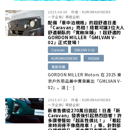
2025.08.05
作者：
KURUMAのNEWS
一手企劃
/
專題企劃
配備「車中泊規格」的超舒適日產
「Caravan」亮相！搭載可讓3位大人
舒適躺臥的「寬敞床鋪」！超舒適的
GORDON MILLER「GMLVAN V-
02」正式登場！
Caravan
GMLVAN V-02
KURUMAのNEWS
NISSAN
寬敞床鋪
GORDON MILLER Motors 在 2025 東
京戶外用品展中實車展出「GMLVAN V-
02」。這 […]
2025.07.21
作者：
KURUMAのNEWS
一手企劃
/
專題企劃
新車售價從270萬日圓起！日產「新
Caravan」發表後引起熱烈回響！許
多讚譽聲如「超高性價比！」「看起
來時尚得不像商用車！」等。針對部
分規格提升，車主們又有哪些反饋