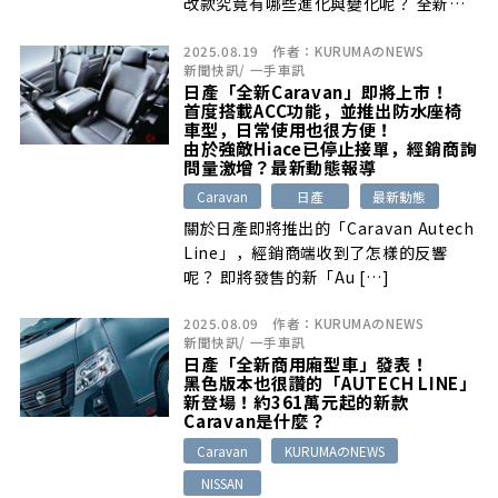
改款究竟有哪些進化與變化呢？ 全新售
價 […]
2025.08.19
作者：
KURUMAのNEWS
新聞快訊
/
一手車訊
日產「全新Caravan」即將上市！
首度搭載ACC功能，並推出防水座椅
車型，日常使用也很方便！
由於強敵Hiace已停止接單，經銷商詢
問量激增？最新動態報導
Caravan
日產
最新動態
關於日產即將推出的「Caravan Autech
Line」，經銷商端收到了怎樣的反響
呢？ 即將發售的新「Au […]
2025.08.09
作者：
KURUMAのNEWS
新聞快訊
/
一手車訊
日產「全新商用廂型車」發表！
黑色版本也很讚的「AUTECH LINE」
新登場！約361萬元起的新款
Caravan是什麼？
Caravan
KURUMAのNEWS
NISSAN