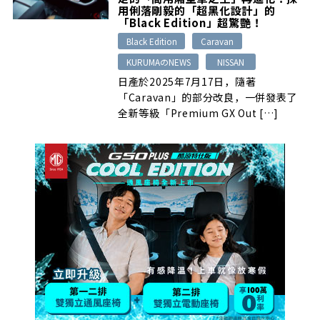
用俐落剛毅的「超黑化設計」的
「Black Edition」超驚艷！
Black Edition
Caravan
KURUMAのNEWS
NISSAN
日產於2025年7月17日，隨著
「Caravan」的部分改良，一併發表了
全新等級「Premium GX Out […]