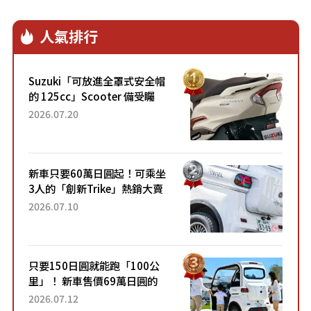
人氣排行
Suzuki「可放進全罩式安全帽
的 125cc」Scooter 備受矚
目！採用全新流線設計與各項
2026.07.20
升級，騎乘更加舒適！已陸續
開始出口的新款「B...
新車只要60萬日圓起！可乘坐
3人的「創新Trike」熱銷大賣
成為人氣車款！「養車成本真
2026.07.10
的超便宜！」「150日圓就能
跑100公里」「小朋友坐得...
只要150日圓就能跑「100公
里」！ 新車售價69萬日圓的
「3人座」Trike大受歡迎！ 順
2026.07.12