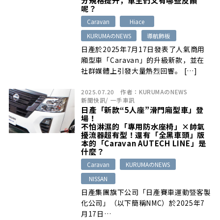
呢？
Caravan
Hiace
KURUMAのNEWS
導航飾板
日產於2025年7月17日發表了人氣商用
廂型車「Caravan」的升級新款，並在
社群媒體上引發大量熱烈回響。 […]
2025.07.20
作者：
KURUMAのNEWS
新聞快訊
/
一手車訊
日產「新款“5人座”滑門廂型車」登
場！
不怕淋濕的「專用防水座椅」×帥氣
擾流器超有型！還有「全黑車頭」版
本的「Caravan AUTECH LINE」是
什麼？
Caravan
KURUMAのNEWS
NISSAN
日產集團旗下公司「日產賽車運動暨客製
化公司」（以下簡稱NMC）於2025年7
月17日…