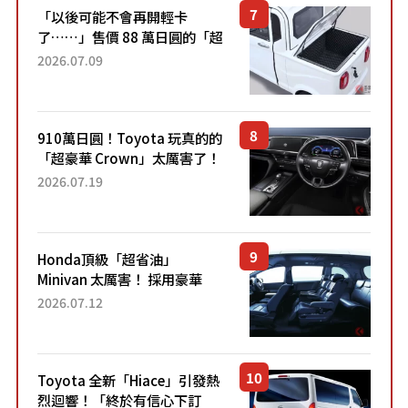
「以後可能不會再開輕卡
了……」售價 88 萬日圓的「超
迷你輕型貨車」引發兩極評
2026.07.09
價！「150 日圓就能跑 100 公
里！」「免驗車真的太棒
了！...
910萬日圓！Toyota 玩真的的
「超豪華 Crown」太厲害了！
採用由「匠人技藝」打造的
2026.07.19
「專屬車色」與運動化「底盤
設定」！還配備專屬豪華...
Honda頂級「超省油」
Minivan 太厲害！ 採用豪華
「真皮座椅」與專屬「黑色內
2026.07.12
裝」！ 每公升可跑約20公里，
兼具優異節能表現與舒適
「三...
Toyota 全新「Hiace」引發熱
烈迴響！「終於有信心下訂