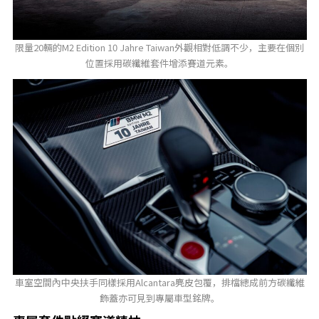
限量20輛的M2 Edition 10 Jahre Taiwan外觀相對低調不少，主要在個別
位置採用碳纖維套件增添賽道元素。
車室空間內中央扶手同樣採用Alcantara麂皮包覆，排檔總成前方碳纖維
飾蓋亦可見到專屬車型銘牌。