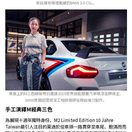
來自擁有輝煌戰績的BMW 3.0 CSL。
車身上的M三色線條特別邀請2019世界技能競賽汽車噴漆金牌得主、
BMW原廠認證資深工程師楊婷喻親自操刀製作。
手工演繹M經典三色
為展現十週年獨特身份，M2 Limited Edition 10 Jahre
Taiwan最引人注目的莫過於從車頭一路貫穿至車尾、飽滿而亮