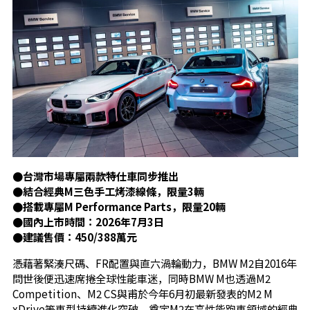
●台灣市場專屬兩款特仕車同步推出
●結合經典M三色手工烤漆線條，限量3輛
●搭載專屬M Performance Parts，限量20輛
●國內上市時間：2026年7月3日
●建議售價：450/388萬元
憑藉著緊湊尺碼、FR配置與直六渦輪動力，BMW M2自2016年
問世後便迅速席捲全球性能車迷，同時BMW M也透過M2
Competition、M2 CS與甫於今年6月初最新發表的M2 M
xDrive等車型持續進化突破，奠定M2在高性能跑車領域的經典