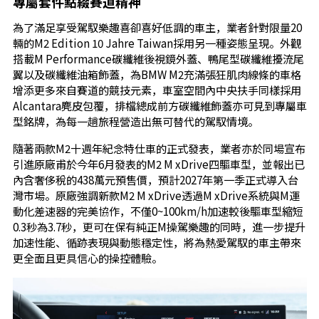
專屬套件點綴賽道精神
為了滿足享受駕馭樂趣喜卻喜好低調的車主，業者針對限量20
輛的M2 Edition 10 Jahre Taiwan採用另一種姿態呈現。外觀
搭載M Performance碳纖維後視鏡外蓋、鴨尾型碳纖維擾流尾
翼以及碳纖維油箱飾蓋，為BMW M2充滿張狂肌肉線條的車格
增添更多來自賽道的競技元素，車室空間內中央扶手同樣採用
Alcantara麂皮包覆，排檔總成前方碳纖維飾蓋亦可見到專屬車
型銘牌，為每一趟旅程營造出無可替代的駕馭情境。
隨著兩款M2十週年紀念特仕車的正式發表，業者亦於同場宣布
引進原廠甫於今年6月發表的M2 M xDrive四驅車型，並報出已
內含奢侈稅的438萬元預售價，預計2027年第一季正式導入台
灣市場。原廠強調新款M2 M xDrive透過M xDrive系統與M運
動化差速器的完美協作，不僅0~100km/h加速較後驅車型縮短
0.3秒為3.7秒，更可在保有純正M操駕樂趣的同時，進一步提升
加速性能、循跡表現與動態穩定性，將為熱愛駕馭的車主帶來
更全面且更具信心的操控體驗。