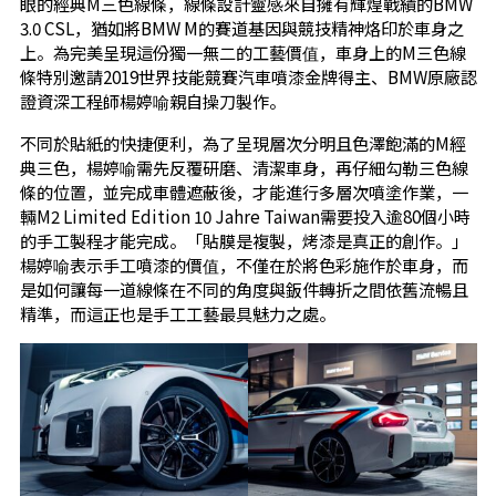
眼的經典M三色線條，線條設計靈感來自擁有輝煌戰績的BMW
3.0 CSL，猶如將BMW M的賽道基因與競技精神烙印於車身之
上。為完美呈現這份獨一無二的工藝價值，車身上的M三色線
條特別邀請2019世界技能競賽汽車噴漆金牌得主、BMW原廠認
證資深工程師楊婷喻親自操刀製作。
不同於貼紙的快捷便利，為了呈現層次分明且色澤飽滿的M經
典三色，楊婷喻需先反覆研磨、清潔車身，再仔細勾勒三色線
條的位置，並完成車體遮蔽後，才能進行多層次噴塗作業，一
輛M2 Limited Edition 10 Jahre Taiwan需要投入逾80個小時
的手工製程才能完成。「貼膜是複製，烤漆是真正的創作。」
楊婷喻表示手工噴漆的價值，不僅在於將色彩施作於車身，而
是如何讓每一道線條在不同的角度與鈑件轉折之間依舊流暢且
精準，而這正也是手工工藝最具魅力之處。