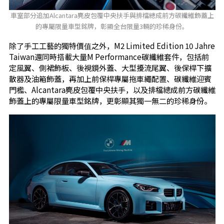
車室部分追加Alcantara麂皮包覆中央扶手與排檔總成前方碳纖維飾蓋上
的專屬限量車型銘牌，彰顯全台限量3輛的珍稀身份。
除了手工工藝的獨特價值之外，M2 Limited Edition 10 Jahre
Taiwan還同時搭載大量M Performance碳纖維套件，包括前
定風翼、側裙飾板、後視鏡外蓋、大型擾流尾翼、後保桿下擴
散器及油箱飾蓋，再加上前保桿專屬拖車繩配置、碳纖維迎賓
門檻、Alcantara麂皮包覆中央扶手，以及排檔總成前方碳纖維
飾蓋上的專屬限量車型銘牌，更彰顯其獨一無二的珍稀身份。