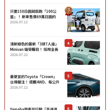
只要150日圓就能跑「100公
里」！ 新車售價69萬日圓的
「3人座」Trike大受歡迎！ 順
2026.07.12
應時代需求，究竟為何能迅速
熱賣？
清新綠色的最新「3排7人座」
Minivan 備受矚目！ 採用全長
4.7公尺剛剛好的車身尺寸與
2026.07.22
「滑門」設計！ 還推出467萬
元日圓起的5人座版...
最便宜的Toyota「Crown」
值得關注！ 搭載4WD、每公升
22.4公里低油耗表現超亮眼！
2026.07.12
配備豐富、超越售價水準，堪
稱高CP值代表的「...
Yamaha發表可行駛「高速道