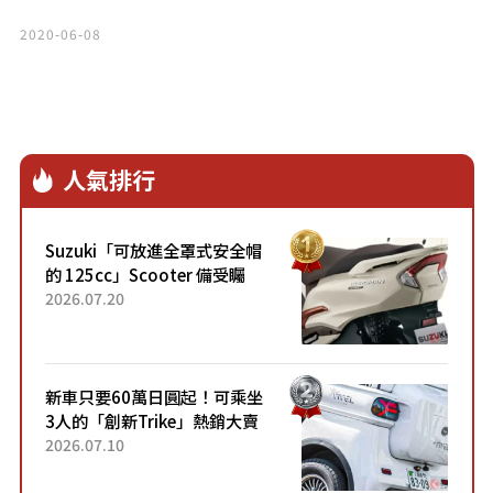
2020-06-08
人氣排行
Suzuki「可放進全罩式安全帽
的 125cc」Scooter 備受矚
目！採用全新流線設計與各項
2026.07.20
升級，騎乘更加舒適！已陸續
開始出口的新款「B...
新車只要60萬日圓起！可乘坐
3人的「創新Trike」熱銷大賣
成為人氣車款！「養車成本真
2026.07.10
的超便宜！」「150日圓就能
跑100公里」「小朋友坐得...