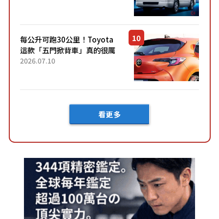
快？」討論不斷！但下訂後竟
然還要等「超過半年」才能交
車？...
每公升可跑30公里！Toyota
這款「五門掀背車」真的很厲
害！ 擁有全長4.3公尺的「剛剛
2026.07.10
好車身尺寸」，配備全面升
級！ 採Hybrid專屬設...
看更多