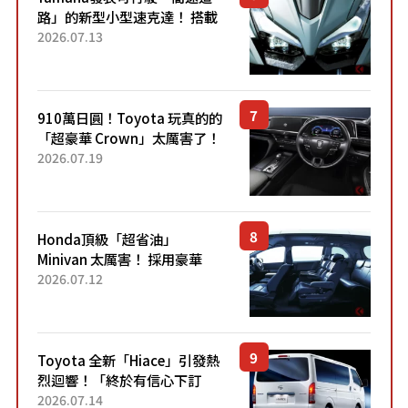
路」的新型小型速克達！ 搭載
能享受超強勁「渦輪感」的動
2026.07.13
力系統！ 採用與高階「Super
Sport」車款相同的...
910萬日圓！Toyota 玩真的的
「超豪華 Crown」太厲害了！
採用由「匠人技藝」打造的
2026.07.19
「專屬車色」與運動化「底盤
設定」！還配備專屬豪華...
Honda頂級「超省油」
Minivan 太厲害！ 採用豪華
「真皮座椅」與專屬「黑色內
2026.07.12
裝」！ 每公升可跑約20公里，
兼具優異節能表現與舒適
「三...
Toyota 全新「Hiace」引發熱
烈迴響！「終於有信心下訂
了！」「哪個等級交車最
2026.07.14