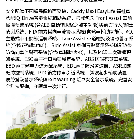
安全配備不因親民價格而妥協，Caddy Maxi EasyLife 福祉車
標配IQ. Drive智能駕駛輔助系統，搭載包含 Front Assist 車前
碰撞預警系統 (含AEB 自動輔助緊急煞車功能)與前方行人/騎士
偵測系統、FTA 前方橫向車流警示系統(含煞車輔助功能)、ACC
主動式車距調節巡航系統、Lane Assist 車道維持及偏移警示系
統(含修正輔助功能)、Side Assist 車側盲點警示系統與RTA後
防橫向車流警示系統(含煞車輔助功能)，以及MCB二次碰撞預
煞系統、ESC 電子行車動態穩定系統、ABS 防鎖死煞車系統、
EBD 電子煞車力道分配系統、EDL電子防滑差速器、ASR加速
循跡控制系統、PDC後方停車引道系統、斜坡起步輔助裝置、
疲勞駕駛警示系統與Exit Warning 離車安全警示系統，完善安
全科技配備，守護每一次出行。