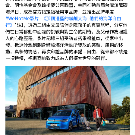
會、明怡基金會及輪椅夢公園聯盟，共同推動首屆台灣無障礙
海洋日，成為官方指定福祉用車品牌，並推出品牌年度
#WeNotMe影片 -《那個湛藍的鹹鹹大海- 他們的海洋自由
行》
*註1，透過三組由父母陪伴身障孩子的真實旅程，分享他
們在日常移動中面臨的挑戰與對生命的期待，及父母作為照護
人的心路歷程。影片記錄三組受訪者搭乘福祉車，從家中出
發、抵達沙灘到親身體驗海洋活動所綻放的笑顏，無拘的移
動，真摯的情感，再次印證品牌的承諾 – 自由，從來都不該是
一項特權，福斯商旅致力成為人們探索世界的夥伴。