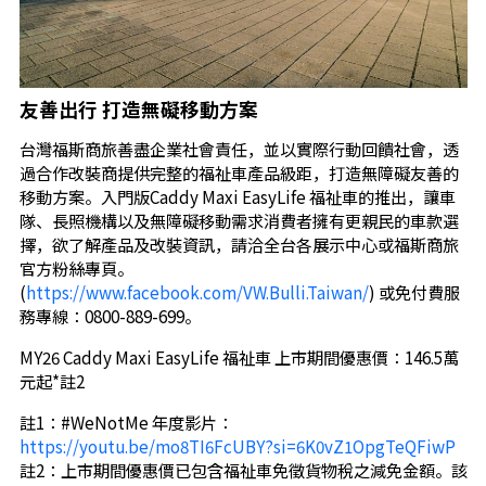
友善出行 打造無礙移動方案
台灣福斯商旅善盡企業社會責任，並以實際行動回饋社會，透
過合作改裝商提供完整的福祉車產品級距，打造無障礙友善的
移動方案。入門版Caddy Maxi EasyLife 福祉車的推出，讓車
隊、長照機構以及無障礙移動需求消費者擁有更親民的車款選
擇，欲了解產品及改裝資訊，請洽全台各展示中心或福斯商旅
官方粉絲專頁。
(
https://www.facebook.com/VW.Bulli.Taiwan/
) 或免付費服
務專線：0800-889-699。
MY26 Caddy Maxi EasyLife 福祉車 上市期間優惠價：146.5萬
元起*註2
註1：#WeNotMe 年度影片：
https://youtu.be/mo8TI6FcUBY?si=6K0vZ1OpgTeQFiwP
註2：上市期間優惠價已包含福祉車免徵貨物稅之減免金額。該