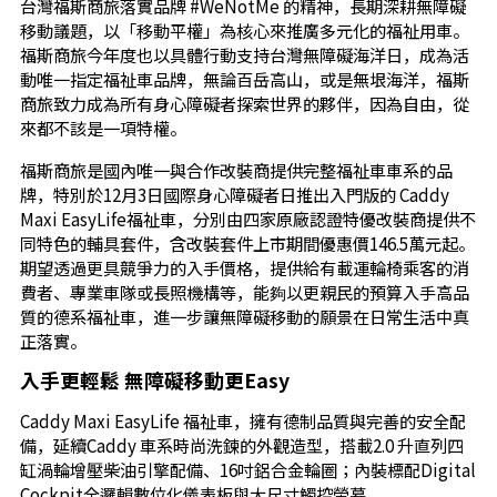
台灣福斯商旅落實品牌 #WeNotMe 的精神，長期深耕無障礙
移動議題，以「移動平權」為核心來推廣多元化的福祉用車。
福斯商旅今年度也以具體行動支持台灣無障礙海洋日，成為活
動唯一指定福祉車品牌，無論百岳高山，或是無垠海洋，福斯
商旅致力成為所有身心障礙者探索世界的夥伴，因為自由，從
來都不該是一項特權。
福斯商旅是國內唯一與合作改裝商提供完整福祉車車系的品
牌，特別於12月3日國際身心障礙者日推出入門版的 Caddy
Maxi EasyLife福祉車，分別由四家原廠認證特優改裝商提供不
同特色的輔具套件，含改裝套件上市期間優惠價146.5萬元起。
期望透過更具競爭力的入手價格，提供給有載運輪椅乘客的消
費者、專業車隊或長照機構等，能夠以更親民的預算入手高品
質的德系福祉車，進一步讓無障礙移動的願景在日常生活中真
正落實。
入手更輕鬆 無障礙移動更Easy
Caddy Maxi EasyLife 福祉車，擁有德制品質與完善的安全配
備，延續Caddy 車系時尚洗鍊的外觀造型，搭載2.0 升直列四
缸渦輪增壓柴油引擎配備、16吋鋁合金輪圈；內裝標配Digital
Cockpit全邏輯數位化儀表板與大尺寸觸控螢幕。