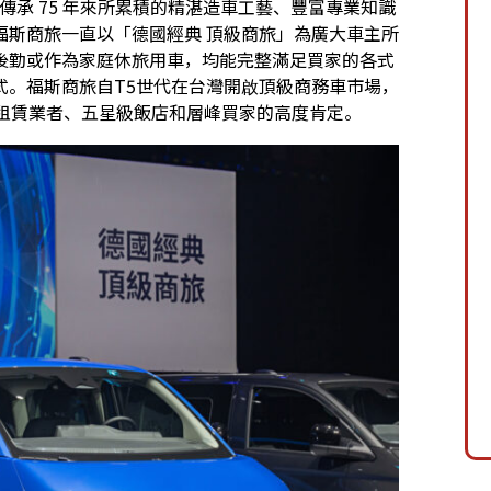
斯商旅傳承 75 年來所累積的精湛造車工藝、豐富專業知識
福斯商旅一直以「德國經典 頂級商旅」為廣大車主所
後勤或作為家庭休旅用車，均能完整滿足買家的各式
式。福斯商旅自T5世代在台灣開啟頂級商務車市場，
業租賃業者、五星級飯店和層峰買家的高度肯定。