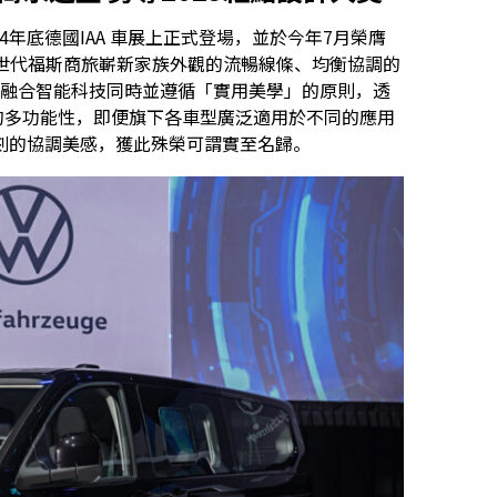
於2024年底德國IAA 車展上正式登場，並於今年7月榮膺
入新世代福斯商旅嶄新家族外觀的流暢線條、均衡協調的
徵，在融合智能科技同時並遵循「實用美學」的原則，透
全車系的多功能性，即便旗下各車型廣泛適用於不同的應用
刻的協調美感，獲此殊榮可謂實至名歸。