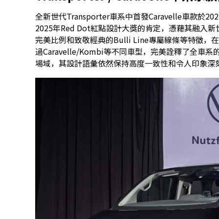
全新世代Transporter車系中首發Caravelle車款
2025年Red Dot紅點設計大獎的肯定，憑藉其融
完美比例和致敬經典的Bulli Line專屬線條等特
過Caravelle/Kombi等不同車型，完美詮釋了
場域，其設計語彙依然保持高度一致性和令人印象深