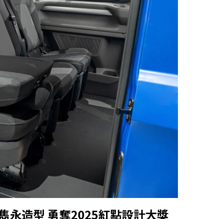
雋永造型
勇奪
2025
紅點設計大獎