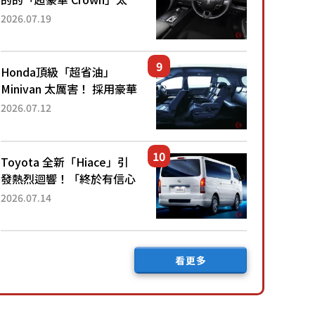
厲害了！採用由「匠人技
2026.07.19
藝」打造的「專屬車色」與
運動化「底盤設定」！還配
備專屬豪華...
Honda頂級「超省油」
Minivan 太厲害！ 採用豪華
「真皮座椅」與專屬「黑色
2026.07.12
內裝」！ 每公升可跑約20
公里，兼具優異節能表現與
舒適「三...
Toyota 全新「Hiace」引
發熱烈迴響！「終於有信心
下訂了！」「哪個等級交車
2026.07.14
最快？」討論不斷！但下訂
後竟然還要等「超過半年」
才能交車？...
看更多