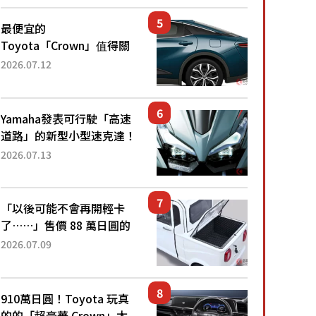
還推出467萬元日圓起的5
人座版...
最便宜的
Toyota「Crown」值得關
注！ 搭載4WD、每公升
2026.07.12
22.4公里低油耗表現超亮
眼！ 配備豐富、超越售價
水準，堪稱高CP值代表的
Yamaha發表可行駛「高速
「...
道路」的新型小型速克達！
搭載能享受超強勁「渦輪
2026.07.13
感」的動力系統！ 採用與
高階「Super Sport」車款
相同的...
「以後可能不會再開輕卡
了……」售價 88 萬日圓的
「超迷你輕型貨車」引發兩
2026.07.09
極評價！「150 日圓就能跑
100 公里！」「免驗車真的
太棒了！...
910萬日圓！Toyota 玩真
的的「超豪華 Crown」太