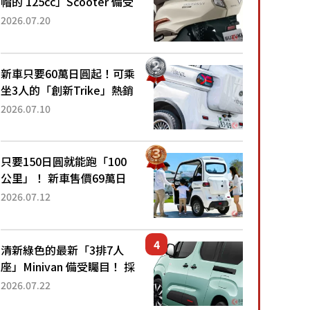
帽的 125cc」Scooter 備受
矚目！採用全新流線設計與
2026.07.20
各項升級，騎乘更加舒適！
已陸續開始出口的新款
「B...
新車只要60萬日圓起！可乘
坐3人的「創新Trike」熱銷
大賣成為人氣車款！「養車
2026.07.10
成本真的超便宜！」「150
日圓就能跑100公里」「小
朋友坐得...
只要150日圓就能跑「100
公里」！ 新車售價69萬日
圓的「3人座」Trike大受歡
2026.07.12
迎！ 順應時代需求，究竟
為何能迅速熱賣？
清新綠色的最新「3排7人
座」Minivan 備受矚目！ 採
用全長4.7公尺剛剛好的車
2026.07.22
身尺寸與「滑門」設計！