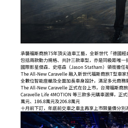
承襲福斯商旅75年頂尖造車工藝，全新世代「德國經典 頂級商旅
包括兩款動力規格、共計三款車型，亦是同級距唯一提
國際影星傑森．史塔森（Jason Statham）領銜擔任福
The All-New Caravelle 融入新世代福斯商旅T
全數位智能座艙及全面加長車身設計，滿足多元商務
The All-New Caravelle 正式在台上市，台灣福斯商旅將提供Ca
Caravelle Life 4MOTION 等三款多元購車選
萬元、186.8萬元及206.8萬元
十月前下訂，年底前交車之車主再享上市限量價分別為164