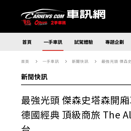
首頁
一手車訊
試駕體驗
專題企劃
首頁
一手車訊
新聞快訊
最強光頭 傑森史塔
新聞快訊
最強光頭 傑森史塔森開廂
德國經典 頂級商旅 The All
台