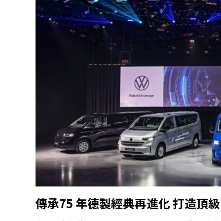
傳承
75
年德製經典再進化
打造頂級