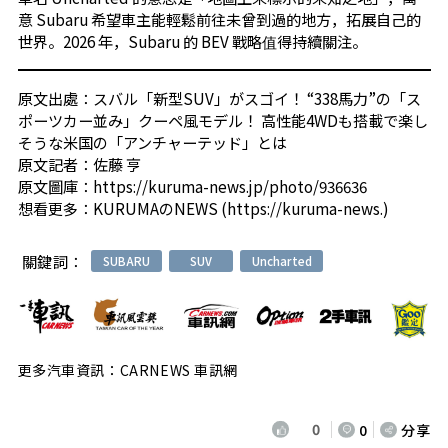
意 Subaru 希望車主能輕鬆前往未曾到過的地方，拓展自己的
世界。2026 年，Subaru 的 BEV 戰略值得持續關注。
原文出處：
スバル「新型SUV」がスゴイ！ “338馬力”の「ス
ポーツカー並み」クーペ風モデル！ 高性能4WDも搭載で楽し
そうな米国の「アンチャーテッド」とは
原文記者：
佐藤 亨
原文圖庫：
https://kuruma-news.jp/photo/936636
想看更多：
KURUMAのNEWS (https://kuruma-news.)
關鍵詞：
SUBARU
SUV
Uncharted
更多汽車資訊：CARNEWS 車訊網
0
0
分享