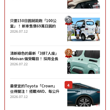
升級，騎乘更加舒適！已陸續
開始出口的新款「B...
只要150日圓就能跑「100公
里」！ 新車售價69萬日圓的
「3人座」Trike大受歡迎！ 順
2026.07.12
應時代需求，究竟為何能迅速
熱賣？
清新綠色的最新「3排7人座」
Minivan 備受矚目！ 採用全長
4.7公尺剛剛好的車身尺寸與
2026.07.22
「滑門」設計！ 還推出467萬
元日圓起的5人座版...
最便宜的Toyota「Crown」
值得關注！ 搭載4WD、每公升
22.4公里低油耗表現超亮眼！
2026.07.12
配備豐富、超越售價水準，堪
稱高CP值代表的「...