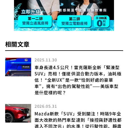
相關文章
2025.11.30
登
車身長達4.5公尺！雷克薩斯全新「緊湊型
化車
SUV」亮相！僅提供混合動力版本，油耗極
採
低！ “全新UX”是一款“恰到好處的豪華
a」
車”，擁有“出色的駕駛性能”——美版車型
是什麼樣的呢？
2026.05.31
Mazda新款「SUV」受到關注！時隔9年全
面大改款的熱門車型達到「操控與舒適性都
進入不同次元」的水準！從行駛性能、靜肅