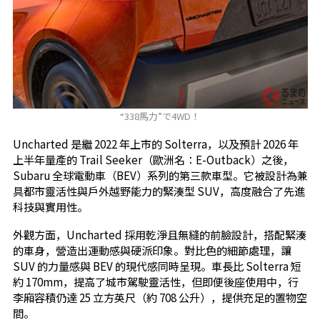
“338馬力”で4WD！
Uncharted 是繼 2022 年上市的 Solterra，以及預計 2026 年
上半年量產的 Trail Seeker（歐洲名：E-Outback）之後，
Subaru 全球電動車（BEV）系列的第三款車型。它被設計為兼
具都市靈活性與戶外越野能力的緊湊型 SUV，高度融合了先進
科技與實用性。
外觀方面，Uncharted 採用乾淨且無縫的前臉設計，搭配緊湊
的車身，營造出運動感與硬派印象。對比色的細節處理，讓
SUV 的力量感與 BEV 的現代感同時呈現。車長比 Solterra 短
約 170mm，提高了城市駕駛靈活性，但即便後座使用中，行
李廂容積仍達 25 立方英尺（約 708 公升），提供充足的置物空
間。