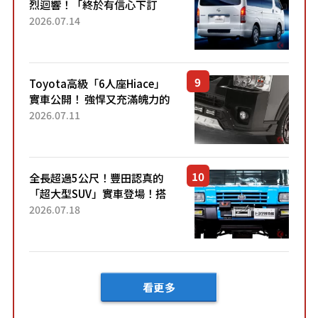
烈迴響！「終於有信心下訂
了！」「哪個等級交車最
2026.07.14
快？」討論不斷！但下訂後竟
然還要等「超過半年」才能交
車？...
Toyota高級「6人座Hiace」
實車公開！ 強悍又充滿魄力的
「全黑設計」搭配特別「豪華
2026.07.11
內裝」！ Premium打造的「限
定Bruno」由...
全長超過5公尺！豐田認真的
「超大型SUV」實車登場！搭
載後輪也會轉向的「四輪轉
2026.07.18
向」系統！以宛如「軍用
車!?」般的硬派規格開發的
「Mega C...
看更多