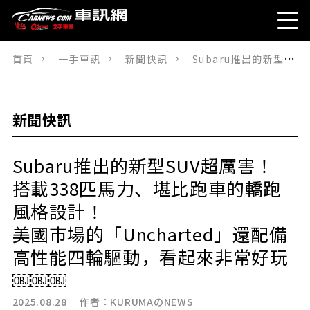
首頁
一手車訊
新聞快訊
Subaru推出的新型SUV超厲害！搭載338匹馬力、堪比跑車的轎跑風格設計！美國市場的「Uncharted」還配備高性能四輪驅動，看起來非常好玩￼￼￼
新聞快訊
Subaru推出的新型SUV超厲害！
搭載338匹馬力、堪比跑車的轎跑
風格設計！
美國市場的「Uncharted」還配備
高性能四輪驅動，看起來非常好玩
￼￼￼
2025.08.28 作者：
KURUMAのNEWS