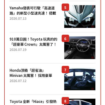
Yamaha發表可行駛「高速道
路」的新型小型速克達！ 搭載
能享受超強勁「渦輪感」的動
2026.07.13
力系統！ 採用與高階「Super
Sport」車款相同的...
910萬日圓！Toyota 玩真的的
「超豪華 Crown」太厲害了！
採用由「匠人技藝」打造的
2026.07.19
「專屬車色」與運動化「底盤
設定」！還配備專屬豪華...
Honda頂級「超省油」
Minivan 太厲害！ 採用豪華
「真皮座椅」與專屬「黑色內
2026.07.12
裝」！ 每公升可跑約20公里，
兼具優異節能表現與舒適
「三...
Toyota 全新「Hiace」引發熱