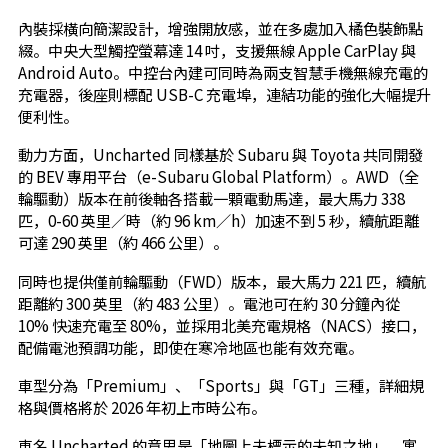
內裝採橫向簡潔設計，增強開放感，並在多處加入橘色裝飾點
綴。中央大型觸控螢幕達 14 吋，支援無線 Apple CarPlay 與
Android Auto。中控台內建可同時為兩支智慧手機無線充電的
充電器，後座則標配 USB-C 充電埠，連結功能的強化大幅提升
便利性。
動力方面，Uncharted 同樣基於 Subaru 與 Toyota 共同開發
的 BEV 專用平台（e-Subaru Global Platform）。AWD（全
輪驅動）版本在前後軸各搭載一顆電動馬達，最大馬力 338
匹，0-60 英里／時（約 96 km／h）加速不到 5 秒，續航距離
可達 290 英里（約 466 公里）。
同時也提供僅前輪驅動（FWD）版本，最大馬力 221 匹，續航
距離約 300 英里（約 483 公里）。電池可在約 30 分鐘內從
10% 快速充電至 80%，並採用北美充電規格（NACS）接口，
配備電池預調功能，即使在寒冷地區也能有效充電。
車型分為「Premium」、「Sports」與「GT」三種，詳細規
格與價格將於 2026 年初上市時公布。
車名 Uncharted 的意思是「地圖上未標示的未知之地」，寓