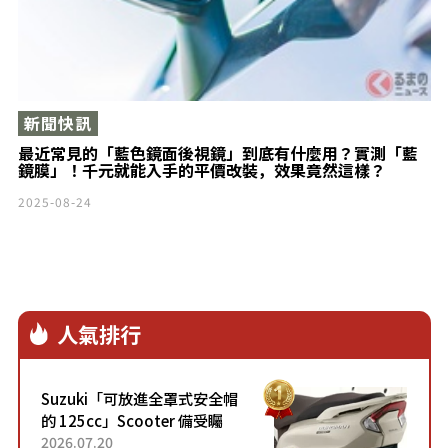
新聞快訊
最近常見的「藍色鏡面後視鏡」到底有什麼用？實測「藍
鏡膜」！千元就能入手的平價改裝，效果竟然這樣？
2025-08-24
人氣排行
Suzuki「可放進全罩式安全帽
的 125cc」Scooter 備受矚
目！採用全新流線設計與各項
2026.07.20