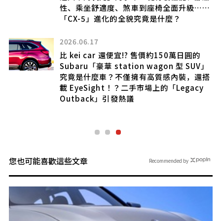
驅
性、乘坐舒適度、煞車到座椅全面升級……
「CX-5」進化的全貌究竟是什麼？
本規
2026.06.17
比 kei car 還便宜!? 售價約150萬日圓的
Subaru「豪華 station wagon 型 SUV」
年
究竟是什麼車？不僅擁有高質感內裝，還搭
馬
載 EyeSight！？二手市場上的「Legacy
變
Outback」引發熱議
您也可能喜歡這些文章
Recommended by