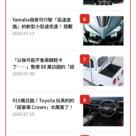
稱高CP值代表的「...
Yamaha發表可行駛「高速道
路」的新型小型速克達！ 搭載
能享受超強勁「渦輪感」的動
2026.07.13
力系統！ 採用與高階「Super
Sport」車款相同的...
「以後可能不會再開輕卡
了……」售價 88 萬日圓的「超
迷你輕型貨車」引發兩極評
2026.07.09
價！「150 日圓就能跑 100 公
里！」「免驗車真的太棒
了！...
910萬日圓！Toyota 玩真的的
「超豪華 Crown」太厲害了！
採用由「匠人技藝」打造的
2026.07.19
「專屬車色」與運動化「底盤
設定」！還配備專屬豪華...