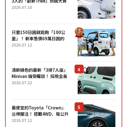
3人的「創新Trike」熱銷大賣
成為人氣車款！「養車成本真
2026.07.10
的超便宜！」「150日圓就能
跑100公里」「小朋友坐得...
只要150日圓就能跑「100公
里」！ 新車售價69萬日圓的
「3人座」Trike大受歡迎！ 順
2026.07.12
應時代需求，究竟為何能迅速
熱賣？
清新綠色的最新「3排7人座」
Minivan 備受矚目！ 採用全長
4.7公尺剛剛好的車身尺寸與
2026.07.22
「滑門」設計！ 還推出467萬
元日圓起的5人座版...
最便宜的Toyota「Crown」
值得關注！ 搭載4WD、每公升
22.4公里低油耗表現超亮眼！
2026.07.12
配備豐富、超越售價水準，堪