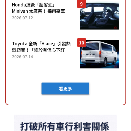
Honda頂級「超省油」
Minivan 太厲害！ 採用豪華
「真皮座椅」與專屬「黑色內
2026.07.12
裝」！ 每公升可跑約20公里，
兼具優異節能表現與舒適
「三...
Toyota 全新「Hiace」引發熱
烈迴響！「終於有信心下訂
了！」「哪個等級交車最
2026.07.14
快？」討論不斷！但下訂後竟
然還要等「超過半年」才能交
車？...
看更多