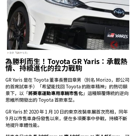
為勝利而生！Toyota GR Yaris：承載熱
情、持續進化的拉力戰駒
GR Yaris 是在 Toyota 董事長豐田章男（別名 Morizo，即公司
的首席試車手）「希望能找回 Toyota 的跑車精神」的熱切願
景下，以「
將賽車運動專用車輛市售化
」這種顛覆傳統的逆向
思維所開發出的 Toyota 首款車型。
GR Yaris 於 2020 年 1 月 10 日的東京改裝車展首次亮相，同年
9 月以市售車身份發售以來，便在多項賽事中參戰，持續不斷
地提升車體性能。