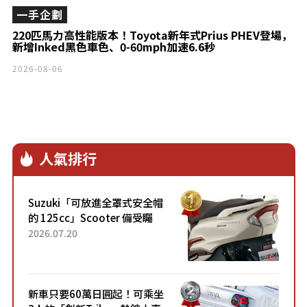
一手企劃
220匹馬力高性能版本！Toyota新年式Prius PHEV登場，
新增Inked黑色車色、0-60mph加速6.6秒
2026-08-06
人氣排行
Suzuki「可放進全罩式安全帽
的 125cc」Scooter 備受矚
目！採用全新流線設計與各項
2026.07.20
升級，騎乘更加舒適！已陸續
開始出口的新款「B...
新車只要60萬日圓起！可乘坐