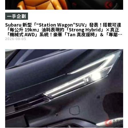
一手企劃
Subaru 新型「“Station Wagon”SUV」發表！搭載可達
「每公升 19km」油耗表現的「Strong Hybrid」×真正
「機械式 AWD」系統！豪華「Tan 真皮座椅」＆「專屬
Audio」列為標準配備的「Levorg Layback」頂級規格令
2026-08-05
人驚艷！