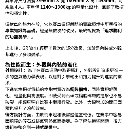
其車身尺寸為
長 3995mm × 寬 1805mm × 高 1455mm
，可
乘坐 4 人。車重僅
1240～1300kg
的輕量化設計，兼顧了敏捷
性和穩定性。
這款車的魅力在於，它以賽車這類嚴酷的實戰環境中所獲得的
專業知識為基礎，經過無數次的改良，最終蛻變為「
追求勝利
的功能美學
」。
上市後，GR Yaris 經歷了數次的部分改良，無論是內裝或外觀
都進行了多項變革。
為性能而生：外觀與內裝的進化
外觀設計：
為了在賽車運動中取得勝利，外觀設計追求更進一
步的空氣動力學表現，以應對引擎輸出和扭力提升對進氣的需
求。
下進氣格柵從傳統的樹脂材質改為
鋼製網格
，同時實現輕薄
化、輕量化與高強度。即使受到石頭或輪胎碎屑的撞擊也不易
破裂，能讓車輛在比賽中繼續行駛。此外，大幅增加的開口面
積也提升了冷卻效率。
後方設計
方面，由於倒車燈和後霧燈位置較低，在賽事中容易
因飛濺的碎石或排氣管熱氣而損壞。為了解決這些問題，後方
燈組被整合到
一體式尾燈
中。