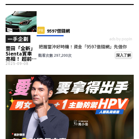
PR
9597借錢網
一手企劃
ads by popIn
把握當沖好時機！資金「9597借錢網」先借你
豐田「全新」
Sienta實車
深入了解
觀看次數 297,200次
亮相！ 超前衛
的「取消後
2025-09-08
座、雙人乘
坐」×「4號
車牌」版本即
將登場！ 新車
售價365萬日
圓的「雙座廂
型車規格」
“JUNO”將在
二子玉川公開
展示