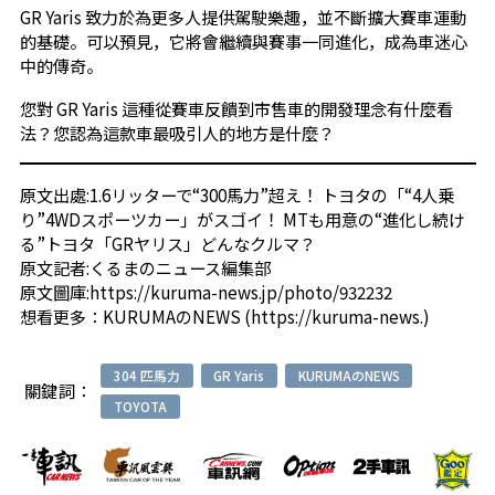
GR Yaris 致力於為更多人提供駕駛樂趣，並不斷擴大賽車運動
的基礎。可以預見，它將會繼續與賽事一同進化，成為車迷心
中的傳奇。
您對 GR Yaris 這種從賽車反饋到市售車的開發理念有什麼看
法？您認為這款車最吸引人的地方是什麼？
原文出處:
1.6リッターで“300馬力”超え！ トヨタの「“4人乗
り”4WDスポーツカー」がスゴイ！ MTも用意の“進化し続け
る”トヨタ「GRヤリス」どんなクルマ？
原文記者:
くるまのニュース編集部
原文圖庫:
https://kuruma-news.jp/photo/932232
想看更多：
KURUMAのNEWS (https://kuruma-news.)
304 匹馬力
GR Yaris
KURUMAのNEWS
關鍵詞：
TOYOTA