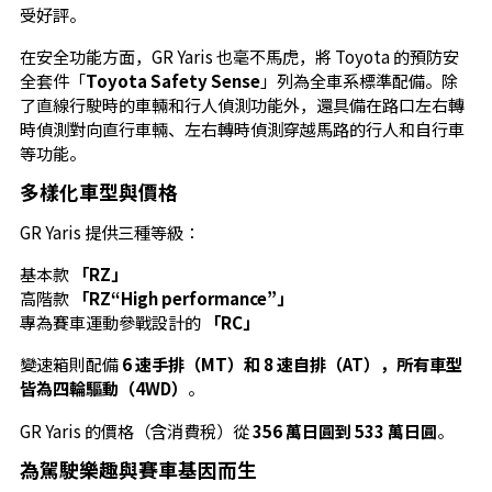
受好評。
在安全功能方面，GR Yaris 也毫不馬虎，將 Toyota 的預防安
全套件「
Toyota Safety Sense
」列為全車系標準配備。除
了直線行駛時的車輛和行人偵測功能外，還具備在路口左右轉
時偵測對向直行車輛、左右轉時偵測穿越馬路的行人和自行車
等功能。
多樣化車型與價格
GR Yaris 提供三種等級：
基本款
「RZ」
高階款
「RZ“High performance”」
專為賽車運動參戰設計的
「RC」
變速箱則配備
6 速手排（MT）和 8 速自排（AT），所有車型
皆為四輪驅動（4WD）
。
GR Yaris 的價格（含消費稅）從
356 萬日圓到 533 萬日圓
。
為駕駛樂趣與賽車基因而生