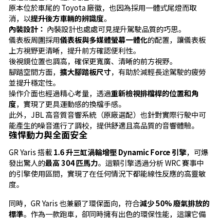
原本位於車尾的 Toyota 廠徽，也因為採用一體式尾燈而取
消，以
提升後方車輛的辨識度
。
內裝設計：
內裝設計也處處可見提升駕駛品質的巧思。
儀表板周圍採用
儀表板與多媒體螢幕一體化
的配置，讓儀表板
上方視野更清晰，提升前方確認便利性。
後視鏡位置也調高，確保更寬廣、清晰的前方視野。
腳踏空間方面，
擴大腳踏板尺寸
，有助於減輕長途駕駛的疲勞
並提升穩定性。
操作介面也經過精心考量，透過
重新檢視排檔桿的位置和角
度
，實現了更具運動感的換檔手感。
此外，JBL 高音質音響系統（原廠選配）也針對實際行駛中可
能產生的噪音進行了調校，提供舒適且高品質的音響體驗。
強悍動力與全面安全
GR Yaris 搭載
1.6 升三缸渦輪增壓 Dynamic Force 引擎
，可爆
發出驚人的
最高 304 匹馬力
。這顆引擎透過分析 WRC 賽事中
的引擎使用區間，實現了在任何情況下都能線性反應的高靈敏
度。
同時，GR Yaris 也兼顧了環保面向，符合
減少 50% 廢氣排放的
標準
。作為一款跑車，卻同時擁有出色的環保性能，這讓它備