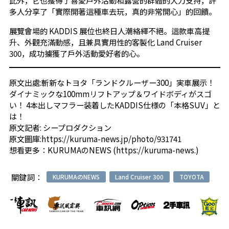
多人分享了「實際開著這種車去玩，真的非常開心」的回饋。
展覽會場的 KADDIS 展位也終日人潮絡繹不絕。這款車高提
升、外觀充滿動感，且兼具實用性的客製化 Land Cruiser
300，成功擄獲了戶外活動愛好者的心。
原文出處:
斬新なトヨタ「ランドクルーザー300」実車展示！
ダイナミックな100mmリフトアップ＆ワイドボディがスゴ
い！ 4本出しマフラー装着したKADDIS仕様の「本格SUV」と
は！
原文記者:
シープロダクション
原文圖庫:
https://kuruma-news.jp/photo/931741
想看更多：
KURUMAのNEWS (https://kuruma-news.)
關鍵詞：
KURUMAのNEWS
Land Cruiser 300
TOYOTA