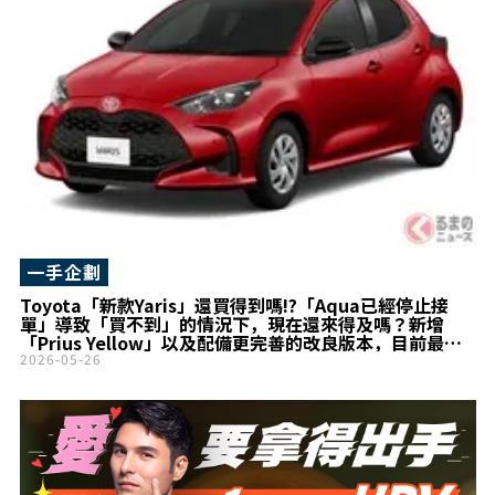
一手企劃
Toyota「新款Yaris」還買得到嗎!?「Aqua已經停止接
單」導致「買不到」的情況下，現在還來得及嗎？新增
「Prius Yellow」以及配備更完善的改良版本，目前最新
交車期狀況如何？
2026-05-26