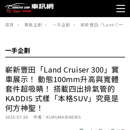
首頁
專題企劃
一手企劃
嶄新豐田「Land Cruiser 300」實車展示！ 動態100mm升高與寬體套件超吸睛！ 搭載四出排氣管的 KADDIS 式樣「本格SUV」究竟是何方神聖！
一手企劃
嶄新豐田「Land Cruiser 300」實
車展示！ 動態100mm升高與寬體
套件超吸睛！ 搭載四出排氣管的
KADDIS 式樣「本格SUV」究竟是
何方神聖！
2025.07.30 作者：
KURUMAのNEWS