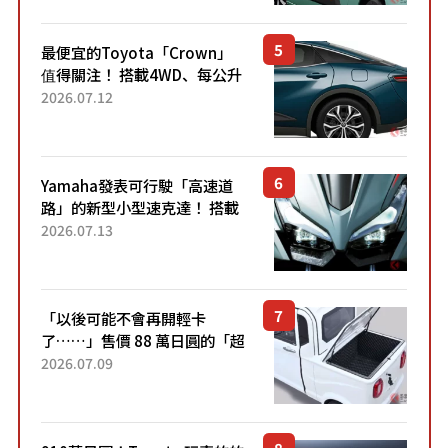
元日圓起的5人座版...
最便宜的Toyota「Crown」
值得關注！ 搭載4WD、每公升
22.4公里低油耗表現超亮眼！
2026.07.12
配備豐富、超越售價水準，堪
稱高CP值代表的「...
Yamaha發表可行駛「高速道
路」的新型小型速克達！ 搭載
能享受超強勁「渦輪感」的動
2026.07.13
力系統！ 採用與高階「Super
Sport」車款相同的...
「以後可能不會再開輕卡
了……」售價 88 萬日圓的「超
迷你輕型貨車」引發兩極評
2026.07.09
價！「150 日圓就能跑 100 公
里！」「免驗車真的太棒
了！...