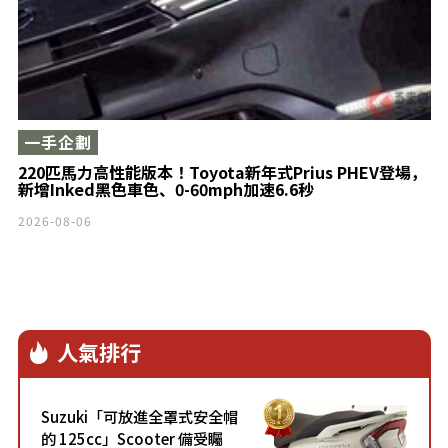
一手企劃
220匹馬力高性能版本！Toyota新年式Prius PHEV登場，
新增Inked黑色車色、0-60mph加速6.6秒
2026-08-06
人氣排行
Suzuki「可放進全罩式安全帽
的 125cc」Scooter 備受矚