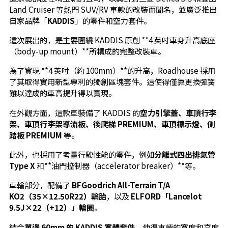
Land Cruiser 等熱門 SUV/RV 車款的改裝而聞名，並廣泛推出
自家品牌「
KADDIS
」的零件和空力套件。
這次展出的，是主要圍繞 KADDIS 原創 **4 英吋車身升高底座
（body-up mount）**所構成的完整改裝車。
為了實現 **4 英吋（約 100mm）**的升高，Roadhouse 採用
了其取得實用新型專利的獨創區塊套件。這使得僅靠更換彈簧
難以達成的車高提升得以實現。
在外觀方面，這款車裝備了 KADDIS 的
空力引擎蓋、車頂行李
架、車頂行李架導流板、後爬梯 PREMIUM、車頂標示燈、側
踏板 PREMIUM
等。
此外，也採用了考量行駛性能的零件，例如
分離式四出排氣管
Type X
和**油門控制器（accelerator breaker）**等。
車輪部分，配備了
BFGoodrich All-Terrain T/A
KO2（35×12.50R22）輪胎
，以及
ELFORD「Lancelot
9.5J×22（+12）」輪圈
。
結合
單邊 60mm 的 KADDIS 寬體套件
，使得車輛的寬度和高度