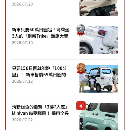
目！採用全新流線設計與各項
2026.07.20
升級，騎乘更加舒適！已陸續
開始出口的新款「B...
新車只要60萬日圓起！可乘坐
3人的「創新Trike」熱銷大賣
成為人氣車款！「養車成本真
2026.07.10
的超便宜！」「150日圓就能
跑100公里」「小朋友坐得...
只要150日圓就能跑「100公
里」！ 新車售價69萬日圓的
「3人座」Trike大受歡迎！ 順
2026.07.12
應時代需求，究竟為何能迅速
熱賣？
清新綠色的最新「3排7人座」
Minivan 備受矚目！ 採用全長
4.7公尺剛剛好的車身尺寸與
2026.07.22
「滑門」設計！ 還推出467萬