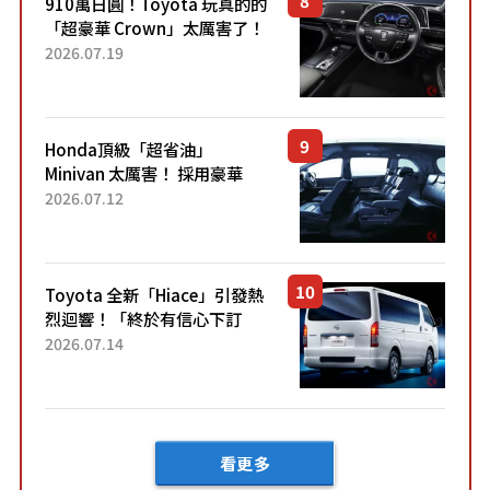
910萬日圓！Toyota 玩真的的
「超豪華 Crown」太厲害了！
採用由「匠人技藝」打造的
2026.07.19
「專屬車色」與運動化「底盤
設定」！還配備專屬豪華...
Honda頂級「超省油」
Minivan 太厲害！ 採用豪華
「真皮座椅」與專屬「黑色內
2026.07.12
裝」！ 每公升可跑約20公里，
兼具優異節能表現與舒適
「三...
Toyota 全新「Hiace」引發熱
烈迴響！「終於有信心下訂
了！」「哪個等級交車最
2026.07.14
快？」討論不斷！但下訂後竟
然還要等「超過半年」才能交
車？...
看更多