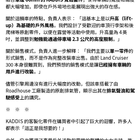
都大幅增加，即使在戶外場地也能展現出強大的存在感。
關於這輛車的特點，負責人表示： 「這基本上是以
升高（lift-
up）為基礎的戶外風格
。我們設計了受歡迎的車頂行李架和後
爬梯等原創零件，以便在露營等活動中使用。升高量為 4 英
吋，並調整到
勉強能通過停車場 2.3 公尺的高度限制
。」
關於銷售模式，負責人進一步解釋： 「我們主要以
單一零件
的
形式銷售，而不是作為完整改裝車出售。由於 Land Cruiser
300 本身很難買到，我們預想的銷售模式是讓
已經擁有車輛的
用戶進行改裝
。」
儘管引擎周邊沒有進行大幅度的改動，但該車搭載了由
Roadhouse 工廠製造的原創排氣管，顯示出其在
排氣聲浪和駕
駛感受
上的講究。
※ ※ ※
KADDIS 的客製化零件在購買者中引起了巨大的迴響，許多人
都表示「這正是我想要的！」
此外，它也獲得了喜愛戶外活動和露營的群體的大力支持，許