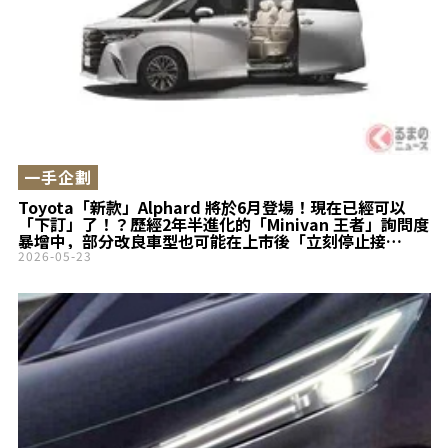
一手企劃
Toyota「新款」Alphard 將於6月登場！現在已經可以
「下訂」了！？歷經2年半進化的「Minivan 王者」詢問度
暴增中，部分改良車型也可能在上市後「立刻停止接
單」！？最新消息曝光！
2026-05-23