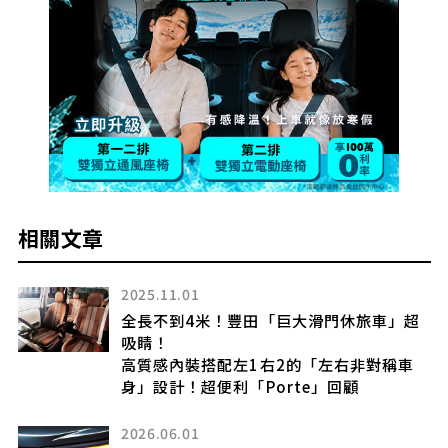
相關文章
2025.11.01
生
全長不到4米！豐田「巨大滑門休旅車」超
？
吸睛！
高質感內裝搭配左1右2的「左右非對稱車
身」設計！超便利「Porte」回顧
2026.06.01
引發