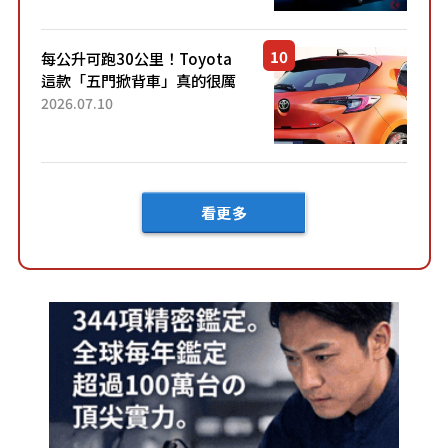
然還要等「超過半年」才能交
車？...
每公升可跑30公里！Toyota
這款「五門掀背車」真的很厲
害！ 擁有全長4.3公尺的「剛剛
2026.07.10
好車身尺寸」，配備全面升
級！ 採Hybrid專屬設...
看更多