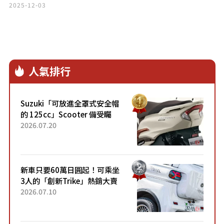
2025-12-03
人氣排行
Suzuki「可放進全罩式安全帽
的 125cc」Scooter 備受矚
目！採用全新流線設計與各項
2026.07.20
升級，騎乘更加舒適！已陸續
開始出口的新款「B...
新車只要60萬日圓起！可乘坐
3人的「創新Trike」熱銷大賣
成為人氣車款！「養車成本真
2026.07.10
的超便宜！」「150日圓就能
跑100公里」「小朋友坐得...