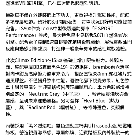
然進氣V型8缸引擎，已在車迷間掀起熱烈話題。
這款車不僅在外觀裝飾上下功夫，更重視提升駕駛性能，配備
多項專屬細節。預計於8月開始販售，訂單狀況良好時可能提前
完售。IS500作為Lexus中型後驅運動房車「F SPORT
Performance」等級，最大特色是少見搭載5.0升自然進氣V8
引擎。配合電子控制8速自排變速箱與後輪驅動，展現靈敏油門
反應與動感引擎聲浪，打造非一般豪華房車的感性駕馭體驗。
此次Climax Edition在IS500基礎上增加更多魅力。外觀方
面，裝配專屬BBS霧面黑色19吋鍛造鋁圈、brembo前六活塞
對向卡鉗及高摩擦力煞車來令片，搭配直徑380mm翼柱鰭片式
通風碟盤。不僅提升煞車性能，還強化腳下視覺效果，紅色煞
車卡鉗與專屬刻字迎賓踏板皆展現細膩用心。車身色彩新增特
別設定的「Neutrino Grey（中子灰）」，融合硬質淺灰與金
屬感，呈現未來運動風格。另可選擇「Heat Blue（熱力
藍）」與「Radiant Red（輻射紅）」等特殊選色，突顯個
性。
內裝採用「黑×烈焰紅」雙色運動座椅與Ultrasuede超細纖維
飾板，營造視覺激昂感。專屬銘牌、迎賓踏板及內外裝統一的