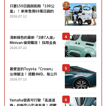
只要150日圓就能跑「100公
里」！ 新車售價69萬日圓的
「3人座」Trike大受歡迎！ 順
2026.07.12
應時代需求，究竟為何能迅速
熱賣？
清新綠色的最新「3排7人座」
Minivan 備受矚目！ 採用全長
4.7公尺剛剛好的車身尺寸與
2026.07.22
「滑門」設計！ 還推出467萬
元日圓起的5人座版...
最便宜的Toyota「Crown」
值得關注！ 搭載4WD、每公升
22.4公里低油耗表現超亮眼！
2026.07.12
配備豐富、超越售價水準，堪
稱高CP值代表的「...
Yamaha發表可行駛「高速道
路」的新型小型速克達！ 搭載