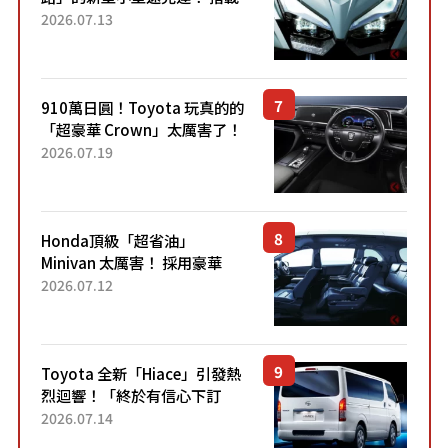
能享受超強勁「渦輪感」的動
2026.07.13
力系統！ 採用與高階「Super
Sport」車款相同的...
910萬日圓！Toyota 玩真的的
「超豪華 Crown」太厲害了！
採用由「匠人技藝」打造的
2026.07.19
「專屬車色」與運動化「底盤
設定」！還配備專屬豪華...
Honda頂級「超省油」
Minivan 太厲害！ 採用豪華
「真皮座椅」與專屬「黑色內
2026.07.12
裝」！ 每公升可跑約20公里，
兼具優異節能表現與舒適
「三...
Toyota 全新「Hiace」引發熱
烈迴響！「終於有信心下訂
了！」「哪個等級交車最
2026.07.14
快？」討論不斷！但下訂後竟