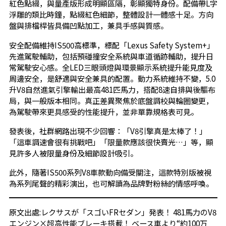
紅色點綴，與量產版形成明顯區隔，彰顯獨特身份。配備帶L字
浮雕的類比時鐘，點綴紅色細節，整體設計一體感十足。方向
盤與排檔桿皆具備凹點加工，兼具手感與質感。
安全配備維持IS500高標準，標配「Lexus Safety System+」
先進駕駛輔助，包括預碰撞安全系統與車道循跡輔助，提升日
常駕駛安心感。全LED三眼頭燈與環景顯示系統提升能見度及
周邊安全，是舒適與安全兼具的配置。動力系統維持不變，5.0
升V8自然進氣引擎輸出最高481匹馬力，搭配8速自排與後驅布
局，與一般版本相同。真正差異聚焦於底盤調校與輪圈變更，
為駕駛帶來更具感受的性能提升，並非單靠規格表可見。
發表後，社群網路出現不少回響：「V8引擎真是太棒了！」
「這車調速會很有挑戰吧」「限量款應該很快賣光…」等，顯
見許多人被限量身份及細節設計吸引。
此外，隨著IS500系列V8車款動向備受關注，這款特別版被視
為系列尾聲的精彩演出，也可解讀為品牌對粉絲的情感呼喚。
原文出處:
レクサスが「スゴいFRセダン」発表！ 481馬力のV8
エンジン×超高性能ブレーキ搭載！ ベース車より“約100万