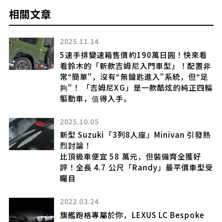
相關文章
2025.11.14
5速手排變速箱售價約190萬日圓！快來看
看鈴木的「新款吉姆尼入門車型」！配置非
斷
常“簡單”，沒有“無鑰匙進入”系統，但“足
夠”！ 「吉姆尼XG」是一款酷炫的純正四輪
驅動車，值得入手。
2025.10.05
」
進
新型 Suzuki「3列8人座」Minivan 引發熱
烈討論！
電動
比頂級車便宜 58 萬元，但裝備齊全獲好
評！全長 4.7 公尺「Randy」最平價車型受
矚目
2022.03.24
」
筑
旗艦跑格專屬於你，LEXUS LC Bespoke