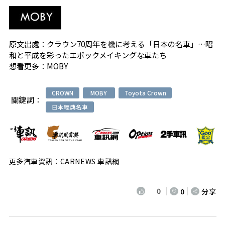
原文出處：
クラウン70周年を機に考える「日本の名車」…昭
和と平成を彩ったエポックメイキングな車たち
想看更多：
MOBY
CROWN
MOBY
Toyota Crown
關鍵詞：
日本經典名車
更多汽車資訊：CARNEWS 車訊網
0
0
分享