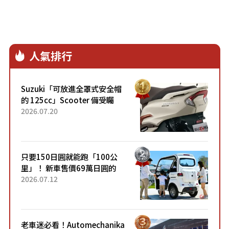
人氣排行
Suzuki「可放進全罩式安全帽
的 125cc」Scooter 備受矚
目！採用全新流線設計與各項
2026.07.20
升級，騎乘更加舒適！已陸續
開始出口的新款「B...
只要150日圓就能跑「100公
里」！ 新車售價69萬日圓的
「3人座」Trike大受歡迎！ 順
2026.07.12
應時代需求，究竟為何能迅速
熱賣？
老車迷必看！Automechanika