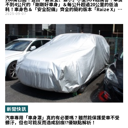
不到4公尺的「剛剛好車身」＆每公升超過20公里的低油
耗！車身色＆「安全配備」齊全的簡約版本「Raize X」到
底是什麼？
2025-09-07
新聞快訊
汽車專用「車身罩」真的有必要嗎？雖然能保護愛車不受
髒汙，但也可能反而造成刮痕!?優缺點解析！