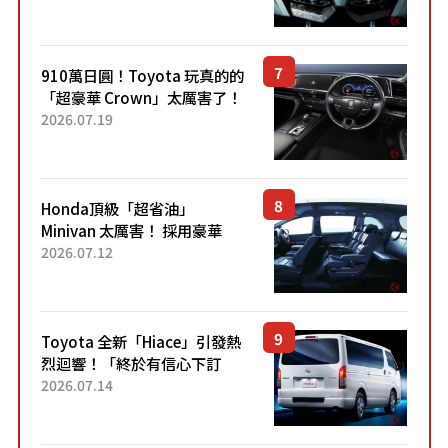
力系統！ 採用與高階「Super
Sport」車款相同的...
910萬日圓！Toyota 玩真的的
「超豪華 Crown」太厲害了！
採用由「匠人技藝」打造的
2026.07.19
「專屬車色」與運動化「底盤
設定」！還配備專屬豪華...
Honda頂級「超省油」
Minivan 太厲害！ 採用豪華
「真皮座椅」與專屬「黑色內
2026.07.12
裝」！ 每公升可跑約20公里，
兼具優異節能表現與舒適
「三...
Toyota 全新「Hiace」引發熱
烈迴響！「終於有信心下訂
了！」「哪個等級交車最
2026.07.14
快？」討論不斷！但下訂後竟
然還要等「超過半年」才能交