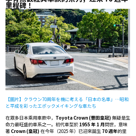
里程碑！
【圖片】クラウン70周年を機に考える「日本の名車」…昭和
と平成を彩ったエポックメイキングな車たち
在眾多日本乘用車款中，
Toyota Crown (豐田皇冠)
無疑是生
命力最旺盛的車系之一。初代車型於
1955 年 1 月
問世，意味
著
Crown (皇冠)
在今年（2025 年）已迎來誕生
70 週年
的里