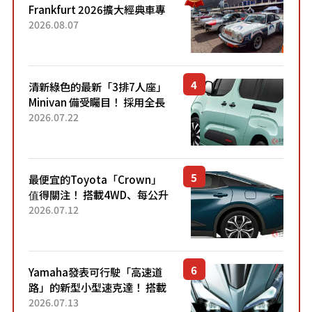
Frankfurt 2026擴大經典車專
區 1954年珍稀古董車現場修復
2026.08.07
清新綠色的最新「3排7人座」
Minivan 備受矚目！ 採用全長
4.7公尺剛剛好的車身尺寸與
2026.07.22
「滑門」設計！ 還推出467萬
元日圓起的5人座版...
最便宜的Toyota「Crown」
值得關注！ 搭載4WD、每公升
22.4公里低油耗表現超亮眼！
2026.07.12
配備豐富、超越售價水準，堪
稱高CP值代表的「...
Yamaha發表可行駛「高速道
路」的新型小型速克達！ 搭載
能享受超強勁「渦輪感」的動
2026.07.13