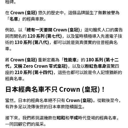
程碑。
在
Crown (皇冠)
悠久的歷史中，這個品牌誕生了無數被譽為
「
名車
」的經典車款。
例如，以「
總有一天要開 Crown (皇冠)
」這句膾炙人口的廣告
詞而聞名的
120 系列 (第七代)
，以及當時積極導入先進電子技
術的
130 系列 (第八代)
，都可以說是貨真價實的往昔經典名
車。
將
Crown (皇冠)
重新定義為「
性能車
」的
180 系列 (第十二
代，又稱 Zero Crown 零式皇冠)
，以及以
粉紅色車身
震驚四
座的
210 系列 (第十四代)
，這些也都可以說是令人記憶猶新的
經典名車。
日本經典名車不只 Crown (皇冠)！
當然，日本的經典名車絕不只有
Crown (皇冠)
。從戰後至今，
有許多足以流傳後世的日本車款陸續誕生。
接下來，我們將挑選幾款在
昭和
和
平成
時代登場的經典名車，
一同回顧它們的風采。