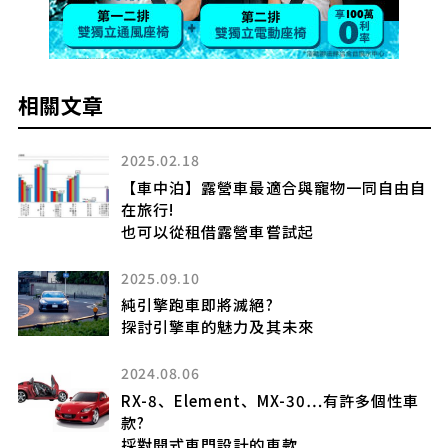
相關文章
2025.02.18
規車
【車中泊】露營車最適合與寵物一同自由自
在旅行!
也可以從租借露營車嘗試起
2025.09.10
尾翼
純引擎跑車即將滅絕?
探討引擎車的魅力及其未來
2024.08.06
RX-8、Element、MX-30…有許多個性車
款?
採對開式車門設計的車款