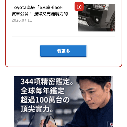
車？...
Toyota高級「6人座Hiace」
實車公開！ 強悍又充滿魄力的
「全黑設計」搭配特別「豪華
2026.07.11
內裝」！ Premium打造的「限
定Bruno」由...
看更多