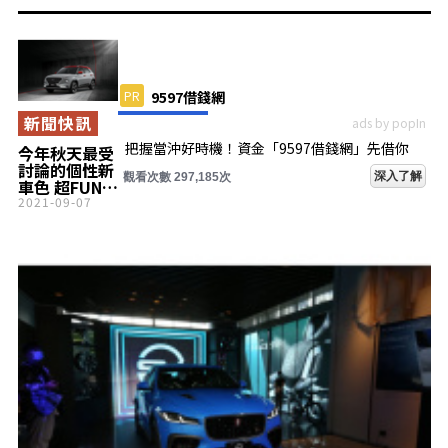
PR
9597借錢網
新聞快訊
ads by popIn
把握當沖好時機！資金「9597借錢網」先借你
今年秋天最受
討論的個性新
深入了解
觀看次數 297,185次
車色 超FUN休
旅 HYUNDAI
2021-09-07
「VENUE格
雷灰」新登場