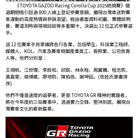
《TOYOTA GAZOO Racing Corolla Cup 2025統規賽》徵
選期間吸引超過 800 人線上登記參賽意願，展現台灣車迷對賽
車運動的高度熱情與參與渴望。經由書面資料初審、實體說明
會、賽道測時與現場訪談等多重關卡，決選出 12 位正式參賽選
手。
這 12 位賽車手背景橫跨各行各業，包括學生、科技業工程師、
媒體人、KOL、汽車及賽車相關產業員工、長照業、公司負責
人等。他們分別是：
王翊帆、江世傑、李政和、邱鋭、林永程、周翼騰、程志熙、
黃嘉雯、楊博崴、廖培鈞、陳柏邑、謝坤廷。(依姓氏筆畫排
序)
他們不僅是速度的追夢者，更是 TOYOTA GR 精神的實踐者，
將在今年度的三站賽事中，透過實力交鋒、堅持到底，展現台
灣賽車文化的嶄新篇章。