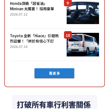
Honda頂級「超省油」
Minivan 太厲害！ 採用豪華
「真皮座椅」與專屬「黑色內
2026.07.12
裝」！ 每公升可跑約20公里，
兼具優異節能表現與舒適
「三...
Toyota 全新「Hiace」引發熱
烈迴響！「終於有信心下訂
了！」「哪個等級交車最
2026.07.14
快？」討論不斷！但下訂後竟
然還要等「超過半年」才能交
車？...
看更多