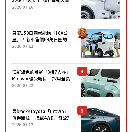
3人的「創新Trike」熱銷大賣
成為人氣車款！「養車成本真
2026.07.10
的超便宜！」「150日圓就能
跑100公里」「小朋友坐得...
只要150日圓就能跑「100公
里」！ 新車售價69萬日圓的
「3人座」Trike大受歡迎！ 順
2026.07.12
應時代需求，究竟為何能迅速
熱賣？
清新綠色的最新「3排7人座」
Minivan 備受矚目！ 採用全長
4.7公尺剛剛好的車身尺寸與
2026.07.22
「滑門」設計！ 還推出467萬
元日圓起的5人座版...
最便宜的Toyota「Crown」
值得關注！ 搭載4WD、每公升
22.4公里低油耗表現超亮眼！
2026.07.12
配備豐富、超越售價水準，堪