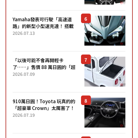
稱高CP值代表的「...
Yamaha發表可行駛「高速道
路」的新型小型速克達！ 搭載
能享受超強勁「渦輪感」的動
2026.07.13
力系統！ 採用與高階「Super
Sport」車款相同的...
「以後可能不會再開輕卡
了……」售價 88 萬日圓的「超
迷你輕型貨車」引發兩極評
2026.07.09
價！「150 日圓就能跑 100 公
里！」「免驗車真的太棒
了！...
910萬日圓！Toyota 玩真的的
「超豪華 Crown」太厲害了！
採用由「匠人技藝」打造的
2026.07.19
「專屬車色」與運動化「底盤
設定」！還配備專屬豪華...