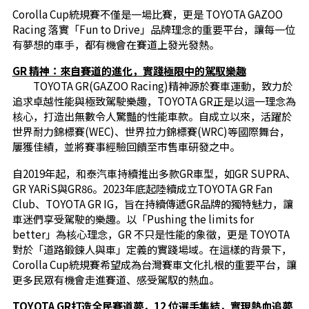
Corolla Cup統規賽不僅是一場比賽，更是 TOYOTA GAZOO
Racing 落實「Fun to Drive」品牌理念的重要平台，讓每一位
有夢想的車手，都有機會在賽道上發光發熱。
GR
精神：來自賽道的進化，實踐極限中的駕馭樂趣
TOYOTA GR(GAZOO Racing)精神源於賽車運動，致力於
追求卓越性能與極致駕駛樂趣，TOYOTA GR正是以這一理念為
核心，打造出無數令人驚豔的性能車款。自成立以來，活躍於
世界耐力錦標賽(WEC)、世界拉力錦標賽(WRC)等國際舞台，
屢獲佳績，並將賽事經驗回饋至市售車研發之中。
自2019年起，和泰汽車持續推出多款GR車型，如GR SUPRA、
GR YARiS與GR86。2023年底起陸續成立TOYOTA GR Fan
Club、TOYOTA GR IG，旨在持續傳遞GR品牌的獨特魅力，讓
車迷們享受駕駛的樂趣。以「Pushing the limits for
better」為核心理念，GR 不只是性能的象徵，更是 TOYOTA
對於「道路鍛鍊人與車」定義的實踐場域。在這樣的背景下，
Corolla Cup統規賽希望成為台灣賽車文化扎根的重要平台，讓
更多民眾有機會走進賽道、感受駕馭的熱血。
TOYOTA GR
打造全民賽道夢，12 位選手集結，實現熱血追夢