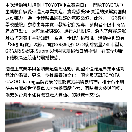
本次活動特別規劃「TOYOTA車主賽道日」，開放TOYOTA車
主駕駛自家愛車進入專業賽道，實際感受GR賽道的操駕氛圍與
速度張力，進一步體驗品牌強調的駕馭樂趣。此外，「GR賽車
學校體驗」亦將由專業賽車教練親自指導，參與者不限車輛品
牌及車型
，還可駕駛GR86，進行入門訓練，深入了解賽道駕
*1
駛技巧與賽車基礎知識。為進一步提升挑戰性，活動中也設有
「GR計時賽」環節，開放GR86(限2022.8後排氣量2.4L車型)、
GR YARiS及GR Supra以單圈成績挑戰自我極限，在安全規範
下體驗高速競速的震撼快感。
透過正式賽事與各項賽道體驗活動，期望不僅滿足專業車迷對
競速的渴望，更進一步推廣賽道文化，讓大眾認識TOYOTA
GAZOO Racing品牌背後的性能實力與駕駛精神，和泰汽車期
待為台灣新世代賽車人才培養貢獻心力，同時擴大參與門檻，
讓更多台灣車迷有機會走入賽道、認識賽車文化。