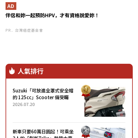
AD
伴侶和妳一起預防HPV，才有資格說愛妳！
PR．台灣癌症基金會
人氣排行
Suzuki「可放進全罩式安全帽
的 125cc」Scooter 備受矚
目！採用全新流線設計與各項
2026.07.20
升級，騎乘更加舒適！已陸續
開始出口的新款「B...
新車只要60萬日圓起！可乘坐