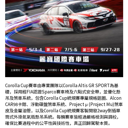
Corolla Cup賽車由專業團隊以Corolla Altis GR SPORT為基
礎，採用經FIA認證Sparco賽車椅及六點式安全帶，並優化懸
吊及煞車系統，包含Corolla Cup統規賽專屬規格鋁圈、Alcon
CAR98卡鉗、浮動碟盤煞車系統、Project μ (Project Mu)煞車
皮及金屬油管，以及Corolla Cup統規賽客製開發2way倒插單
筒式外掛氮氣瓶懸吊系統。每輛賽車皆經過嚴格檢測與調校，
確保比賽過程中的公平性與技術性，真正回歸駕駛本質。