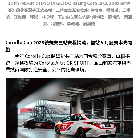
12 位正式入選《TOYOTA GAZOO Racing Corolla Cup 2025統規
賽》的參賽選手正式亮相！上排由左至右依序: 陳柏邑、楊博崴、王翊
帆、江世傑、邱鋭、林永程，下排由左至右依序: 謝坤廷、廖培鈞、黃嘉
雯、程志熙、李政和、周翼騰
Corolla Cup 2025統規賽三站賽程揭曉，首站 5 月麗寶率先開
跑
今年 Corolla Cup 將舉辦共三站六回合積分賽事，車輛採
統一規格改裝的 Corolla Altis GR SPORT，並由和泰汽車與專
業技術團隊打造安全、公平的比賽環境。