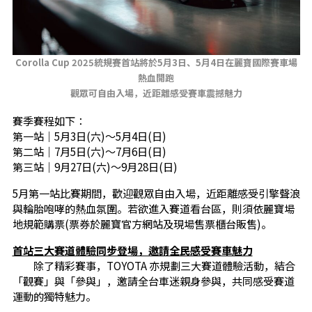
Corolla Cup 2025統規賽首站將於5月3日、5月4日在麗寶國際賽車場
熱血開跑
觀眾可自由入場，近距離感受賽車震撼魅力
賽季賽程如下：
第一站｜5月3日(六)～5月4日(日)
第二站｜7月5日(六)～7月6日(日)
第三站｜9月27日(六)～9月28日(日)
5月第一站比賽期間，歡迎觀眾自由入場，近距離感受引擎聲浪
與輪胎咆哮的熱血氛圍。若欲進入賽道看台區，則須依麗寶場
地規範購票(票券於麗寶官方網站及現場售票櫃台販售)。
首站三大賽道體驗同步登場，邀請全民感受賽車魅力
除了精彩賽事，TOYOTA 亦規劃三大賽道體驗活動，結合
「觀賽」與「參與」，邀請全台車迷親身參與，共同感受賽道
運動的獨特魅力。