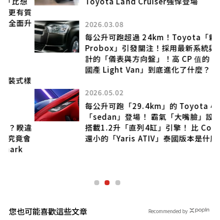
想
Toyota Land Cruiser強悍登場
質
升
2026.03.08
每公升可跑超過 24km！Toyota「新
Probox」引發關注！採用最新系統與新設
計的「儀表與方向盤」！高 CP 值的「唯一
國產 Light Van」到底進化了什麼？
樣
2026.05.02
每公升可跑「29.4km」的 Toyota 小型
「sedan」登場！ 霸氣「大嘴臉」設計＋
違
搭載1.2升「直列4缸」引擎！ 比 Corolla
會
還小的「Yaris ATIV」泰國版本是什麼？
您也可能喜歡這些文章
Recommended by