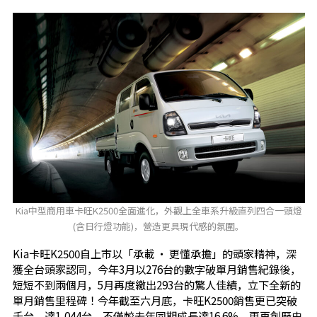
Kia中型商用車卡旺K2500全面進化，外觀上全車系升級直列四合一頭燈
(含日行燈功能)，營造更具現代感的氛圍。
Kia卡旺K2500自上市以「承載 ‧ 更懂承擔」的頭家精神，深
獲全台頭家認同，今年3月以276台的數字破單月銷售紀錄後，
短短不到兩個月，5月再度繳出293台的驚人佳績，立下全新的
單月銷售里程碑！今年截至六月底，卡旺K2500銷售更已突破
千台，達1,044台，不僅較去年同期成長達16.6%，更再創歷史