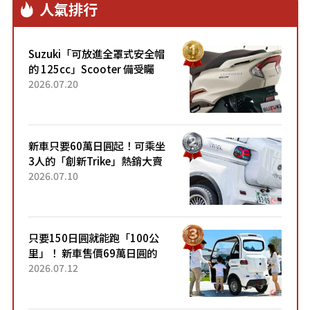
人氣排行
Suzuki「可放進全罩式安全帽
的 125cc」Scooter 備受矚
目！採用全新流線設計與各項
2026.07.20
升級，騎乘更加舒適！已陸續
開始出口的新款「B...
新車只要60萬日圓起！可乘坐
3人的「創新Trike」熱銷大賣
成為人氣車款！「養車成本真
2026.07.10
的超便宜！」「150日圓就能
跑100公里」「小朋友坐得...
只要150日圓就能跑「100公
里」！ 新車售價69萬日圓的
「3人座」Trike大受歡迎！ 順
2026.07.12
應時代需求，究竟為何能迅速
熱賣？