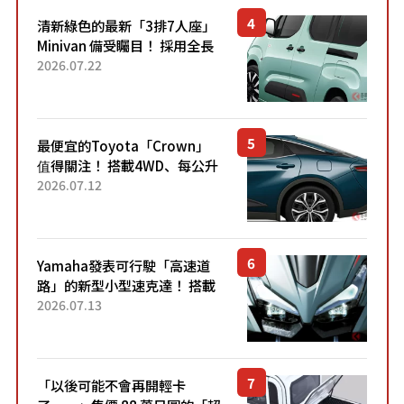
清新綠色的最新「3排7人座」
Minivan 備受矚目！ 採用全長
4.7公尺剛剛好的車身尺寸與
2026.07.22
「滑門」設計！ 還推出467萬
元日圓起的5人座版...
最便宜的Toyota「Crown」
值得關注！ 搭載4WD、每公升
22.4公里低油耗表現超亮眼！
2026.07.12
配備豐富、超越售價水準，堪
稱高CP值代表的「...
Yamaha發表可行駛「高速道
路」的新型小型速克達！ 搭載
能享受超強勁「渦輪感」的動
2026.07.13
力系統！ 採用與高階「Super
Sport」車款相同的...
「以後可能不會再開輕卡