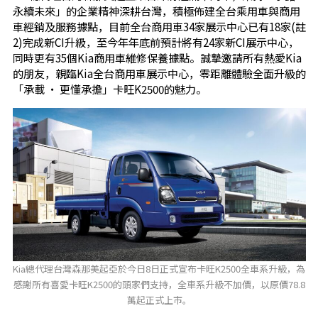
永續未來」的企業精神深耕台灣，積極佈建全台乘用車與商用
車經銷及服務據點，目前全台商用車34家展示中心已有18家(註
2)完成新CI升級，至今年年底前預計將有24家新CI展示中心，
同時更有35個Kia商用車維修保養據點。誠摯邀請所有熱愛Kia
的朋友，親臨Kia全台商用車展示中心，零距離體驗全面升級的
「承載 ‧ 更懂承擔」卡旺K2500的魅力。
Kia總代理台灣森那美起亞於今日8日正式宣布卡旺K2500全車系升級，為
感謝所有喜愛卡旺K2500的頭家們支持，全車系升級不加價，以原價78.8
萬起正式上市。