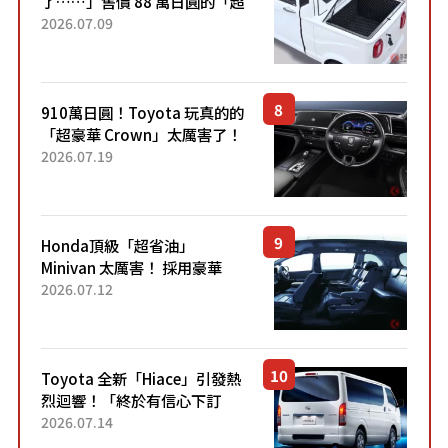
了……」售價 88 萬日圓的「超
迷你輕型貨車」引發兩極評
2026.07.09
價！「150 日圓就能跑 100 公
里！」「免驗車真的太棒
了！...
910萬日圓！Toyota 玩真的的
「超豪華 Crown」太厲害了！
採用由「匠人技藝」打造的
2026.07.19
「專屬車色」與運動化「底盤
設定」！還配備專屬豪華...
Honda頂級「超省油」
Minivan 太厲害！ 採用豪華
「真皮座椅」與專屬「黑色內
2026.07.12
裝」！ 每公升可跑約20公里，
兼具優異節能表現與舒適
「三...
Toyota 全新「Hiace」引發熱
烈迴響！「終於有信心下訂
了！」「哪個等級交車最
2026.07.14
快？」討論不斷！但下訂後竟