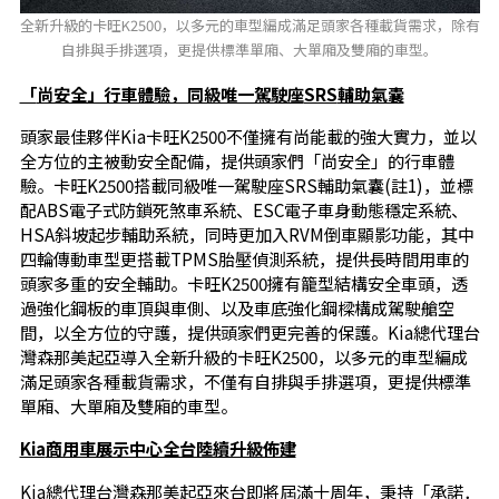
全新升級的卡旺K2500，以多元的車型編成滿足頭家各種載貨需求，除有
自排與手排選項，更提供標準單廂、大單廂及雙廂的車型。
「
尚安全」行車體驗，同級唯一駕駛座
SRS
輔助氣囊
頭家最佳夥伴Kia卡旺K2500不僅擁有尚能載的強大實力，並以
全方位的主被動安全配備，提供頭家們「尚安全」的行車體
驗。卡旺K2500搭載同級唯一駕駛座SRS輔助氣囊(註1)，並標
配ABS電子式防鎖死煞車系統、ESC電子車身動態穩定系統、
HSA斜坡起步輔助系統，同時更加入RVM倒車顯影功能，其中
四輪傳動車型更搭載TPMS胎壓偵測系統，提供長時間用車的
頭家多重的安全輔助。卡旺K2500擁有籠型結構安全車頭，透
過強化鋼板的車頂與車側、以及車底強化鋼樑構成駕駛艙空
間，以全方位的守護，提供頭家們更完善的保護。Kia總代理台
灣森那美起亞導入全新升級的卡旺K2500，以多元的車型編成
滿足頭家各種載貨需求，不僅有自排與手排選項，更提供標準
單廂、大單廂及雙廂的車型。
Kia
商用車展示中心全台陸續升級佈建
Kia總代理台灣森那美起亞來台即將屆滿十周年，秉持「承諾．