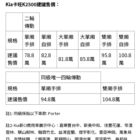
Kia
卡旺
K2500
建議售價：
二輪
傳動
單廂
單廂
大單廂
大單廂
雙廂
雙廂
規格
手排
自排
手排
自排
手排
自排
建議
78.8
82.8
95.8
100.8
81.8萬
85.8萬
售價
萬
萬
萬
萬
同級唯一四輪傳動
規格
單廂手排
雙廂手排
建議售價
94.8萬
104.8萬
註1: 同級係指以下車款: Porter
註2: Kia新CI商用車展示中心：嘉樂寶台中、新美中和、佳豐花蓮、帝漢
雲林、騏山樹林、翰霖竹北、益鴻宜蘭、俊宇彰化、寰亞神岡、萬象烏
日、吉特桃園、上明高雄、新翔岡山、國源台東、帝宇新竹、邑邦桃