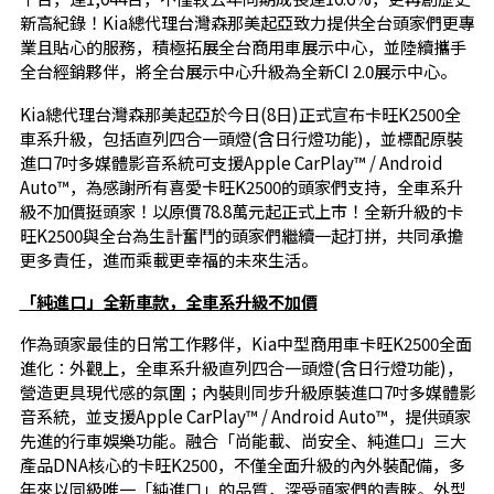
新高紀錄！Kia總代理台灣森那美起亞致力提供全台頭家們更專
業且貼心的服務，積極拓展全台商用車展示中心，並陸續攜手
全台經銷夥伴，將全台展示中心升級為全新CI 2.0展示中心。
Kia總代理台灣森那美起亞於今日(8日)正式宣布卡旺K2500全
車系升級，包括直列四合一頭燈(含日行燈功能)，並標配原裝
進口7吋多媒體影音系統可支援Apple CarPlay™ / Android
Auto™，為感謝所有喜愛卡旺K2500的頭家們支持，全車系升
級不加價挺頭家！以原價78.8萬元起正式上市！全新升級的卡
旺K2500與全台為生計奮鬥的頭家們繼續一起打拼，共同承擔
更多責任，進而乘載更幸福的未來生活。
「純進口」全新車款，全車系升級不加價
作為頭家最佳的日常工作夥伴，Kia中型商用車卡旺K2500全面
進化：外觀上，全車系升級直列四合一頭燈(含日行燈功能)，
營造更具現代感的氛圍；內裝則同步升級原裝進口7吋多媒體影
音系統，並支援Apple CarPlay™ / Android Auto™，提供頭家
先進的行車娛樂功能。融合「尚能載、尚安全、純進口」三大
產品DNA核心的卡旺K2500，不僅全面升級的內外裝配備，多
年來以同級唯一「純進口」的品質，深受頭家們的青睞。外型