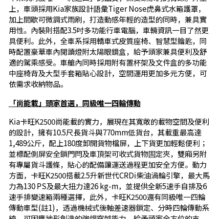
上，車頭採用Kia家族設計語彙Tiger Nose虎鼻式水箱護罩，
加上間歇可微調式雨刷，打造動感年輕的造型的同時，兼具實
用性。內裝則搭配3.5吋多功能行車電腦，車輛資訊一目了然更
具便利。此外，全車系採用轎車式皮質座椅、智慧型鑰匙，同
時配置豪華車內閱讀燈附太陽眼鏡盒，給予頭家兼具便利及舒
適的駕乘感受。車艙內同時採用附有置杯架及文件盒的多功能
中座椅背及大型手套箱貼心設計，空間運用更加多元方便，可
依需求收納物品。
「尚能載」頭家首選，
同級唯一四輪傳動
Kia卡旺K2500尚能載的實力，展現在其寬敞的載物空間及便利
的設計，擁有10.5尺長貨斗與770mm低貨台，其載重最高達
1,489公斤，配上180度卸開貨物檔屏，上下貨更加輕鬆便利；
並標配側屏安全鎖門閂及車頂架可收式貨物固定夾，雙廂另附
有專屬貨斗護條，貼心的配備讓運送過程更加安全方便。動力
方面，卡旺K2500搭載2.5升新世代CRDi柴油渦輪引擎，最大馬
力為130 PS及最大扭力達26 kg-m，並提供全新5速手自排及6
速手排變速箱兩種選擇，此外，卡旺K2500還有同級唯一四輪
傳動車型(註1)，透過機械式後軸差速器鎖定、分時四輪傳動系
統，可因應地形創造的強悍穿越能力，給予頭家全方位的支