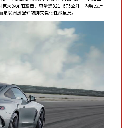
大的尾廂空間，容量達321~675公升，內裝設計
，而是以周邊配備裝飾來強化性能氣息。