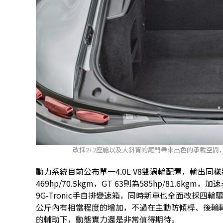
改採2+2座艙以及大斜背的尾門帶來出色的承載空
動力系統目前公布單一4.0L V8雙渦輪配置，輸出同樣將區
469hp/70.5kgm，GT 63則為585hp/81.6k
9G-Tronic手自排變速箱，同時新車也全面改採四輪
公斤內有相當程度的增加，不過在主動防傾桿、後輪
的輔助下，動態實力還是非常值得期待。