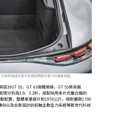
間，也是對應過往客戶反應的問題所進行的適度調整。
分GT 55、GT 63兩種規格，GT 55將具備
gm，加速表現分別為3.9、3.2秒，搭配採用多片式離合器的
驅動配置，整體車重提升到1970公斤，相對舊款1700
轉向以及全新設計的前軸主動空力系統等新世代科技