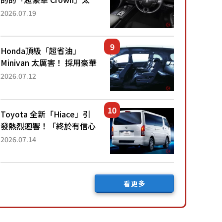
厲害了！採用由「匠人技
2026.07.19
藝」打造的「專屬車色」與
運動化「底盤設定」！還配
備專屬豪華...
Honda頂級「超省油」
Minivan 太厲害！ 採用豪華
「真皮座椅」與專屬「黑色
2026.07.12
內裝」！ 每公升可跑約20
公里，兼具優異節能表現與
舒適「三...
Toyota 全新「Hiace」引
發熱烈迴響！「終於有信心
下訂了！」「哪個等級交車
2026.07.14
最快？」討論不斷！但下訂
後竟然還要等「超過半年」
才能交車？...
看更多