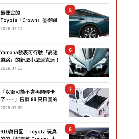
還推出467萬元日圓起的5
人座版...
最便宜的
Toyota「Crown」值得關
注！ 搭載4WD、每公升
2026.07.12
22.4公里低油耗表現超亮
眼！ 配備豐富、超越售價
水準，堪稱高CP值代表的
Yamaha發表可行駛「高速
「...
道路」的新型小型速克達！
搭載能享受超強勁「渦輪
2026.07.13
感」的動力系統！ 採用與
高階「Super Sport」車款
相同的...
「以後可能不會再開輕卡
了……」售價 88 萬日圓的
「超迷你輕型貨車」引發兩
2026.07.09
極評價！「150 日圓就能跑
100 公里！」「免驗車真的
太棒了！...
910萬日圓！Toyota 玩真
的的「超豪華 Crown」太