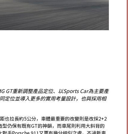
MG GT重新調整產品定位、以Sports Car為主要產
同定位並導入更多的實用考量設計，也與採用相
距也拉長約5公分，車體最重要的改變則是改採2+2
造型仍保有既有GT的神韻，而車尾則利用大斜背的
Porsche 911又更有幾分相似之處。不過新車