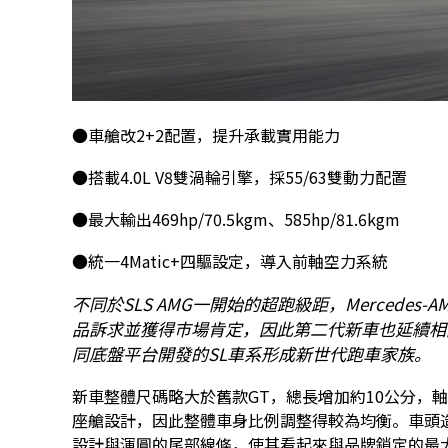
●車艙改2+2配置，提升承載實用能力
●搭載4.0L V8雙渦輪引擎，採55/63雙動力配置
●最大輸出469hp/70.5kgm、585hp/81.6kgm
●統一4Matic+四驅設定，導入前軸空力系統
不同於SLS AMG一開始的超跑級距，Mercedes-A
品訴求並獲得市場肯定，因此第二代新車也延續相
同底盤平台開發的SL車系形成新世代跑車家族。
新車整體尺碼略大於舊款GT，總長增加約10公分，軸
座艙設計，因此整體車身比例調整得較為均衡。車頭
設計與渾圓的尾部線條，使其看起來與品牌鎖定的最大對手