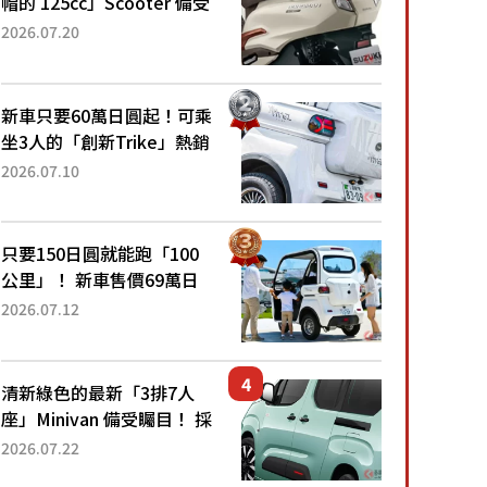
帽的 125cc」Scooter 備受
矚目！採用全新流線設計與
2026.07.20
各項升級，騎乘更加舒適！
已陸續開始出口的新款
「B...
新車只要60萬日圓起！可乘
坐3人的「創新Trike」熱銷
大賣成為人氣車款！「養車
2026.07.10
成本真的超便宜！」「150
日圓就能跑100公里」「小
朋友坐得...
只要150日圓就能跑「100
公里」！ 新車售價69萬日
圓的「3人座」Trike大受歡
2026.07.12
迎！ 順應時代需求，究竟
為何能迅速熱賣？
清新綠色的最新「3排7人
座」Minivan 備受矚目！ 採
用全長4.7公尺剛剛好的車
2026.07.22
身尺寸與「滑門」設計！