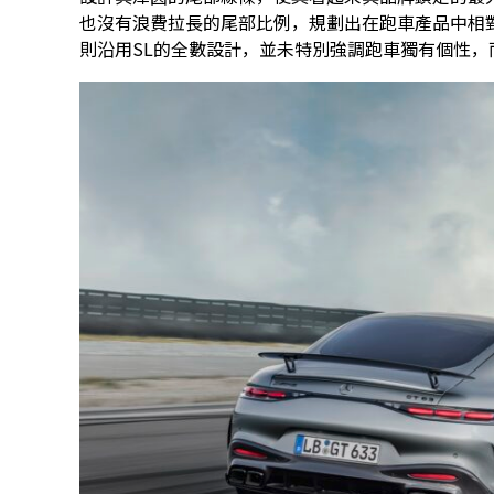
也沒有浪費拉長的尾部比例，規劃出在跑車產品中相對寬
則沿用SL的全數設計，並未特別強調跑車獨有個性