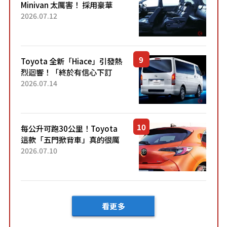
Minivan 太厲害！ 採用豪華
「真皮座椅」與專屬「黑色內
2026.07.12
裝」！ 每公升可跑約20公里，
兼具優異節能表現與舒適
「三...
Toyota 全新「Hiace」引發熱
烈迴響！「終於有信心下訂
了！」「哪個等級交車最
2026.07.14
快？」討論不斷！但下訂後竟
然還要等「超過半年」才能交
車？...
每公升可跑30公里！Toyota
這款「五門掀背車」真的很厲
害！ 擁有全長4.3公尺的「剛剛
2026.07.10
好車身尺寸」，配備全面升
級！ 採Hybrid專屬設...
看更多