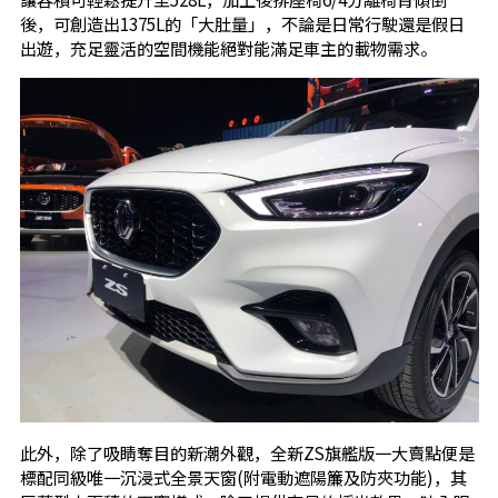
後，可創造出1375L的「大肚量」，不論是日常行駛還是假日
出遊，充足靈活的空間機能絕對能滿足車主的載物需求。
此外，除了吸睛奪目的新潮外觀，全新ZS旗艦版一大賣點便是
標配同級唯一沉浸式全景天窗(附電動遮陽簾及防夾功能)，其