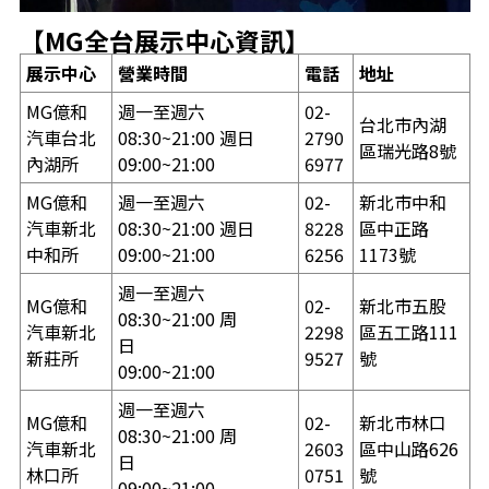
【
MG
全台展示中心資訊】
展示中心
營業時間
電話
地址
MG億和
週一至週六
02-
台北市內湖
汽車台北
08:30~21:00 週日
2790
區瑞光路8號
內湖所
09:00~21:00
6977
MG億和
週一至週六
02-
新北市中和
汽車新北
08:30~21:00 週日
8228
區中正路
中和所
09:00~21:00
6256
1173號
週一至週六
MG億和
02-
新北市五股
08:30~21:00 周
汽車新北
2298
區五工路111
日
新莊所
9527
號
09:00~21:00
週一至週六
MG億和
02-
新北市林口
08:30~21:00 周
汽車新北
2603
區中山路626
日
林口所
0751
號
09:00~21:00