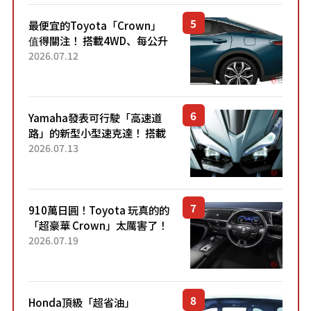
最便宜的Toyota「Crown」
值得關注！ 搭載4WD、每公升
22.4公里低油耗表現超亮眼！
2026.07.12
配備豐富、超越售價水準，堪
稱高CP值代表的「...
Yamaha發表可行駛「高速道
路」的新型小型速克達！ 搭載
能享受超強勁「渦輪感」的動
2026.07.13
力系統！ 採用與高階「Super
Sport」車款相同的...
910萬日圓！Toyota 玩真的的
「超豪華 Crown」太厲害了！
採用由「匠人技藝」打造的
2026.07.19
「專屬車色」與運動化「底盤
設定」！還配備專屬豪華...
Honda頂級「超省油」