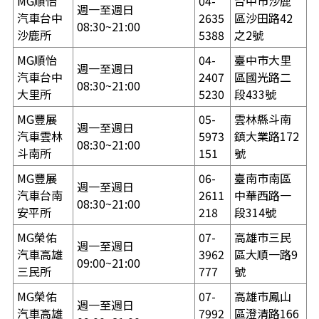
MG順怡
04-
台中市沙鹿
週一至週日
汽車台中
2635
區沙田路42
08:30~21:00
沙鹿所
5388
之2號
MG順怡
04-
臺中市大里
週一至週日
汽車台中
2407
區國光路二
08:30~21:00
大里所
5230
段433號
MG豐展
05-
雲林縣斗南
週一至週日
汽車雲林
5973
鎮大業路172
08:30~21:00
斗南所
151
號
MG豐展
06-
臺南市南區
週一至週日
汽車台南
2611
中華西路一
08:30~21:00
安平所
218
段314號
MG榮佑
07-
高雄市三民
週一至週日
汽車高雄
3962
區大順一路9
09:00~21:00
三民所
777
號
MG榮佑
07-
高雄市鳳山
週一至週日
汽車高雄
7992
區澄清路166