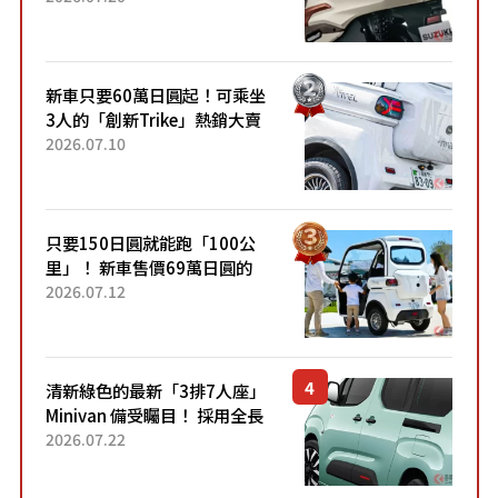
升級，騎乘更加舒適！已陸續
開始出口的新款「B...
新車只要60萬日圓起！可乘坐
3人的「創新Trike」熱銷大賣
成為人氣車款！「養車成本真
2026.07.10
的超便宜！」「150日圓就能
跑100公里」「小朋友坐得...
只要150日圓就能跑「100公
里」！ 新車售價69萬日圓的
「3人座」Trike大受歡迎！ 順
2026.07.12
應時代需求，究竟為何能迅速
熱賣？
清新綠色的最新「3排7人座」
Minivan 備受矚目！ 採用全長
4.7公尺剛剛好的車身尺寸與
2026.07.22
「滑門」設計！ 還推出467萬
元日圓起的5人座版...