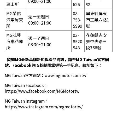
09:00~21:00
鳳山所
626
號
MG榮佑
08-
屏東縣屏東
週一至週日
汽車屏東
753-
市工業六路1
09:00~21:00
所
5999
號
MG茂豐
03-
花蓮縣吉安
週一至週日
汽車花蓮
8520
鄉中央路三
08:30~21:00
所
543
段356號
欲知
MG
最新品牌新知與產品資訊，請至
MG Taiwan
官方網
站、
Facebook
與
IG
粉絲團掌握第一手訊息，網址如下：
MG Taiwan官方網站：
www.mgmotor.com.tw
MG Taiwan Facebook：
https://www.facebook.com/MGMotortw
MG Taiwan Instagram：
https://www.instagram.com/mgmotortw/