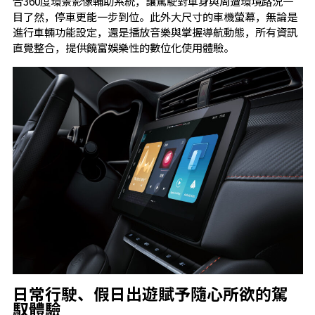
合360度環景影像輔助系統，讓駕駛對車身與周遭環境路況一
目了然，停車更能一步到位。此外大尺寸的車機螢幕，無論是
進行車輛功能設定，還是播放音樂與掌握導航動態，所有資訊
直覺整合，提供饒富娛樂性的數位化使用體驗。
日常行駛、假日出遊賦予隨心所欲的駕
馭體驗