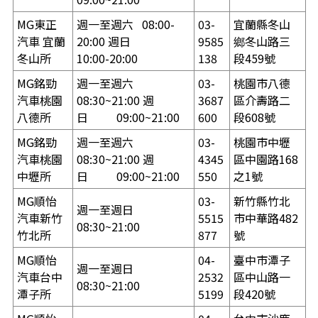
MG東正
週一至週六 08:00-
03-
宜蘭縣冬山
汽車 宜蘭
20:00 週日
9585
鄉冬山路三
冬山所
10:00-20:00
138
段459號
MG銘勁
週一至週六
03-
桃園市八德
汽車桃園
08:30~21:00 週
3687
區介壽路二
八德所
日 09:00~21:00
600
段608號
MG銘勁
週一至週六
03-
桃園市中壢
汽車桃園
08:30~21:00 週
4345
區中園路168
中壢所
日 09:00~21:00
550
之1號
MG順怡
03-
新竹縣竹北
週一至週日
汽車新竹
5515
市中華路482
08:30~21:00
竹北所
877
號
MG順怡
04-
臺中市潭子
週一至週日
汽車台中
2532
區中山路一
08:30~21:00
潭子所
5199
段420號