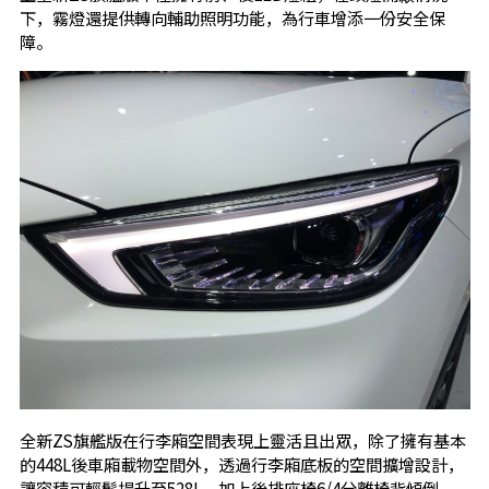
下，霧燈還提供轉向輔助照明功能，為行車增添一份安全保
障。
全新ZS旗艦版在行李廂空間表現上靈活且出眾，除了擁有基本
的448L後車廂載物空間外，透過行李廂底板的空間擴增設計，
讓容積可輕鬆提升至528L，加上後排座椅6/4分離椅背傾倒