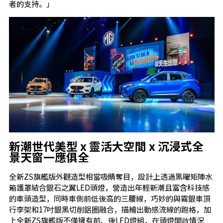
者的支持。」
新潮世代美
型
x
靈活大空間
x
沉浸式全
景天窗一應俱全
全新ZS旗艦版外觀造型相當吸睛奪目，設計上透過黑曜矩陣水
箱護罩結合銀石之翼LED頭燈，營造出年輕新潮且富含科技感
的車頭造型，同時車側前低後高的三腰線，巧妙的與霧銀車頂
行李架和17吋銀黑切削鋁圈融合，描繪出動感流線的跑格，加
上全新ZS旗艦版不僅擁有前、後LED燈組，在頭燈開啟情況