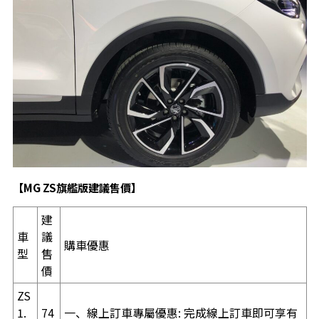
【
MG ZS
旗艦版建議售價】
建
車
議
購車優惠
型
售
價
ZS
1.
74
一、線上訂車專屬優惠: 完成線上訂車即可享有