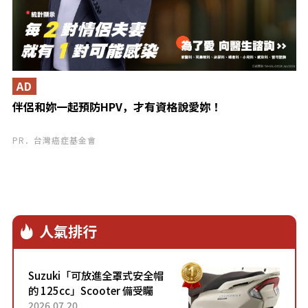
AD
伴侶和妳一起預防HPV，才有資格說愛妳！
PR．台灣癌症基金會
人氣排行
Suzuki「可放進全罩式安全帽
的 125cc」Scooter 備受矚
目！採用全新流線設計與各項
2026.07.20