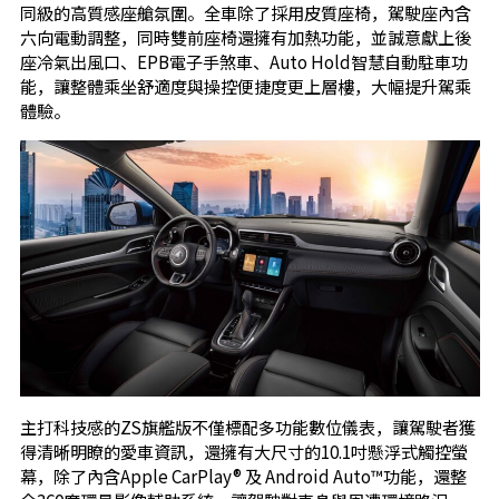
同級的高質感座艙氛圍。全車除了採用皮質座椅，駕駛座內含
六向電動調整，同時雙前座椅還擁有加熱功能，並誠意獻上後
座冷氣出風口、EPB電子手煞車、Auto Hold智慧自動駐車功
能，讓整體乘坐舒適度與操控便捷度更上層樓，大幅提升駕乘
體驗。
主打科技感的ZS旗艦版不僅標配多功能數位儀表，讓駕駛者獲
得清晰明瞭的愛車資訊，還擁有大尺寸的10.1吋懸浮式觸控螢
幕，除了內含Apple CarPlay® 及 Android Auto™功能，還整