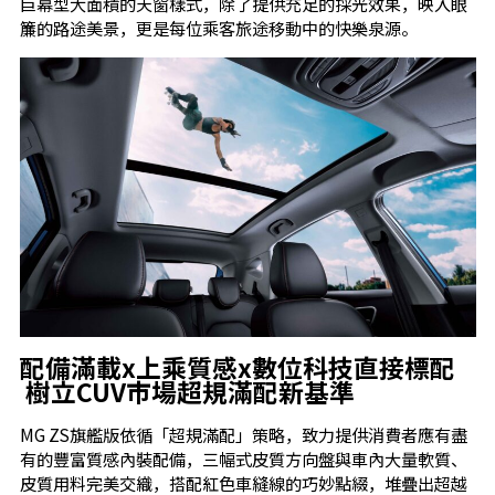
巨幕型大面積的天窗樣式，除了提供充足的採光效果，映入眼
簾的路途美景，更是每位乘客旅途移動中的快樂泉源。
配備滿載
x
上乘質感
x
數位科技直接標配
樹立
CUV
市場超規滿配新基準
MG ZS旗艦版依循「超規滿配」策略，致力提供消費者應有盡
有的豐富質感內裝配備，三幅式皮質方向盤與車內大量軟質、
皮質用料完美交織，搭配紅色車縫線的巧妙點綴，堆疊出超越