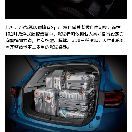
此外，ZS旗艦版還擁有Sport檔供駕駛者做自由切換，而在
10.1吋懸浮式觸控螢幕中，駕駛者可依據個人喜好自行設定方
向盤輔助力道，共有輕盈、標準、沉穩三種選項，人性化的配
置完整給予車主多重的駕駛樂趣。