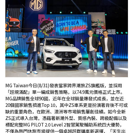
MG Taiwan今日(8/31)發表當家跨界潮旅ZS旗艦版，並採用
「超規滿配」單一編成銷售策略，以74.9萬元價格正式上市。
MG品牌銷售全球90國，近年在全球銷量爆發式成長，並在近
20個國家銷售擠進Top 10，其中ZS車系更是扮演著背後不可或
缺的重要角色，在歐洲、澳洲等市場銷售屢創佳績。如今全新
ZS正式導入台灣，憑藉著新潮外型、質感內裝、跨級配備以及
標配完整MG PILOT 2.0 Level 2智慧駕駛輔助系統四大優勢，
不僅為熱門休旅市場提供一個卓越超群購車新選擇，「天生出