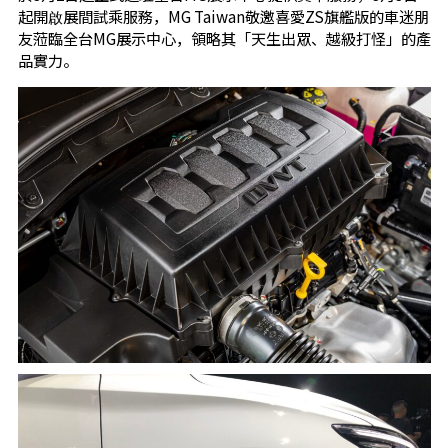
起開啟展間試乘服務，MG Taiwan敬邀喜愛ZS旗艦版的車迷朋
友蒞臨全台MG展示中心，領略其「天生出眾、越級打怪」的產
品實力。