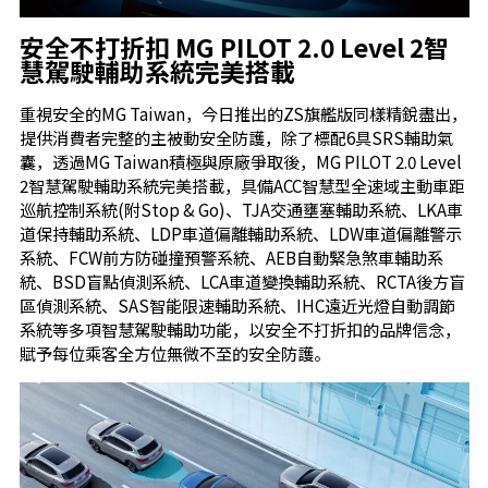
安全不打折扣
MG PILOT 2.0 Level 2
智
慧駕駛輔助系統完美搭載
重視安全的MG Taiwan，今日推出的ZS旗艦版同樣精銳盡出，
提供消費者完整的主被動安全防護，除了標配6具SRS輔助氣
囊，透過MG Taiwan積極與原廠爭取後，MG PILOT 2.0 Level
2智慧駕駛輔助系統完美搭載，具備ACC智慧型全速域主動車距
巡航控制系統(附Stop & Go)、TJA交通壅塞輔助系統、LKA車
道保持輔助系統、LDP車道偏離輔助系統、LDW車道偏離警示
系統、FCW前方防碰撞預警系統、AEB自動緊急煞車輔助系
統、BSD盲點偵測系統、LCA車道變換輔助系統、RCTA後方盲
區偵測系統、SAS智能限速輔助系統、IHC遠近光燈自動調節
系統等多項智慧駕駛輔助功能，以安全不打折扣的品牌信念，
賦予每位乘客全方位無微不至的安全防護。