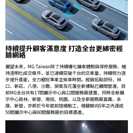
持續提升顧客滿意度
打造全台更綿密經
銷網絡
展望未來，MG Taiwan除了持續優化購車體驗與保修服務、維
持透明化成交條件，並已連續突破千台的交車量，持續努力逐
步提升產能，全力縮短準車主候車時間。經銷拓點部份，林
口、新莊、八德、沙鹿、屏東及花蓮全新據點已展開營運，目
前MG全台共有17間展示中心與22間服務廠建置，同時全新展
示中心員林、新營、南投、桃園，以及全新服務廠嘉義、永
康、新營，亦將於今年底前陸續動工，穩健朝向5年之內達成
50間展示中心與60間服務廠的目標邁進。