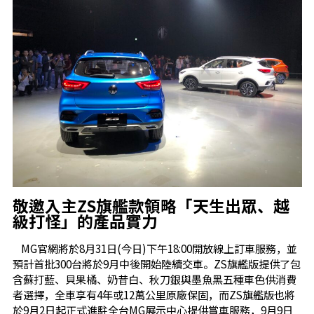
敬邀入主
ZS
旗艦款領略「天生出眾、越
級打怪」的產品實力
MG官網將於8月31日(今日)下午18:00開放線上訂車服務，並
預計首批300台將於9月中後開始陸續交車。ZS旗艦版提供了包
含蘇打藍、貝果橘、奶昔白、秋刀銀與墨魚黑五種車色供消費
者選擇，全車享有4年或12萬公里原廠保固，而ZS旗艦版也將
於9月2日起正式進駐全台MG展示中心提供賞車服務，9月9日