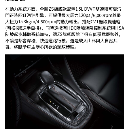
在動力系統方面，全新ZS旗艦款配置1.5L DVVT雙連續可變汽
門正時四缸汽油引擎，可提供最大馬力120ps /6,000rpm與最
大扭力15.3kgm/4,500rpm的動力輸出，搭配CVT無段變速箱
(可模擬8速手自排)，同時還擁有HDC陡坡緩降控制系統與HSA
陡坡起步輔助系統加持，讓ZS旗艦版除了擁有低稅賦優勢外，
不論是都會穿梭、快速道路行駛，還是駛入山林與大自然共
舞，將賦予車主隨心所欲的駕馭體驗。