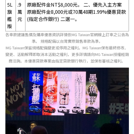
5L
.9
原廠配件金NT$8,000元。 二、優先入主方案
旗
萬
原廠配件金8,000元或70萬48期1.99%優惠貸款
艦
元
(指定合作銀行) 二選一。
版
各車款建議售價及購車優惠資訊詳情依MG Taiwan官網線上訂車之公告為
準。 規格配備以台灣實際銷售車款為準，
MG Taiwan保留規格配備變更或停用之權利。MG Taiwan保有最終修改、
變更、活動解釋即取消本活動之權利，更多詳情請向MG Taiwan授權經銷
商洽詢。本優惠貸款專案由指定貸款銀行執行，並保有審核之權利。