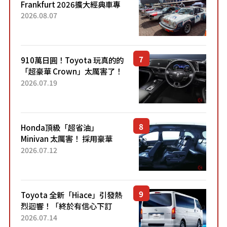
Frankfurt 2026擴大經典車專
區 1954年珍稀古董車現場修復
2026.08.07
910萬日圓！Toyota 玩真的的
「超豪華 Crown」太厲害了！
採用由「匠人技藝」打造的
2026.07.19
「專屬車色」與運動化「底盤
設定」！還配備專屬豪華...
Honda頂級「超省油」
Minivan 太厲害！ 採用豪華
「真皮座椅」與專屬「黑色內
2026.07.12
裝」！ 每公升可跑約20公里，
兼具優異節能表現與舒適
「三...
Toyota 全新「Hiace」引發熱
烈迴響！「終於有信心下訂
了！」「哪個等級交車最
2026.07.14