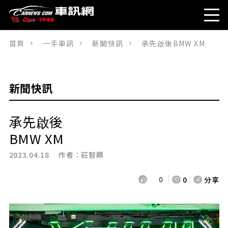
首頁
一手車訊
新聞快訊
承先啟後BMW XM
新聞快訊
承先啟後
BMW XM
2023.04.18 作者：
莊智顯
0
0
分享