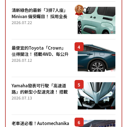
清新綠色的最新「3排7人座」
Minivan 備受矚目！ 採用全長
4.7公尺剛剛好的車身尺寸與
2026.07.22
「滑門」設計！ 還推出467萬
元日圓起的5人座版...
最便宜的Toyota「Crown」
值得關注！ 搭載4WD、每公升
22.4公里低油耗表現超亮眼！
2026.07.12
配備豐富、超越售價水準，堪
稱高CP值代表的「...
Yamaha發表可行駛「高速道
路」的新型小型速克達！ 搭載
能享受超強勁「渦輪感」的動
2026.07.13
力系統！ 採用與高階「Super
Sport」車款相同的...
老車迷必看！Automechanika