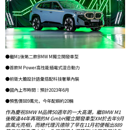
●繼M1後第二款BMW M獨立開發車型
●首款M Power高性能插電式混合動力
●前衛大膽設計語彙搭配科技奢華內裝
●國內上市時間：預計2023年6月
●預售價889萬元，今年配額約20輛
作為慶祝BMW M品牌50週年的一大高潮，繼BMW M1
後睽違44年再現的M GmbH獨立開發車型XM於去年9月
底風光亮相，而總代理汎德除了早在11月初便報出889