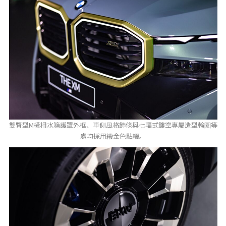
雙腎型M橫柵水箱護罩外框、車側風格飾條與七輻式鏤空專屬造型輪圈等
處均採用緞金色點綴。