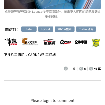
媲美頭等艙等級的M Lounge後座空間設計，帶來更大範圍的舒適觸感與
乘坐體驗。
關鍵詞：
BMW
Hybrid
SUV 休旅車
Turbo 渦輪
更多汽車資訊：CARNEWS 車訊網
0
0
分享
Please login to comment