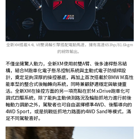
全新XM搭載4.4L V8雙渦輪引擎搭配電動馬達，擁有高達653hp/81.6kgm
的綜效輸出。
不僅坐擁驚人動力，全新XM使用前雙A臂、後多連桿懸吊結
構，結合M跑車化電子懸吊控制系統與主動式電子防傾桿設
計，奠定足夠深厚的操控基底，再加上首次搭載於BMW M高性
能車型的整合式後軸轉向系統，同時兼顧舒適穩定與敏捷靈
活。全新XM在操控方面的另一項亮點在於M xDrive跑車化可
調式四驅系統，除了能夠主動偵測路況及輪胎抓地力進行前後
軸動力調節之外，駕駛者也可自由選擇標準4WD、後驅導向的
4WD Sport，或是挑戰低抓地力路面的4WD Sand等模式，滿
足不同駕駛喜好。