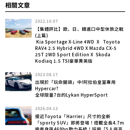
相關文章
2022.10.07
【集體評比】歐、日、韓進口中型休旅之戰
(上篇)
Kia Sportage X-Line 4WD X Toyota
RAV4 2.5 Hybrid 4WD X Mazda CX-5
25T 2WD Sport Edition X Skoda
Kodiaq 1.5 TSI豪華菁英版
2023.08.17
出現於「玩命關頭」中!阿拉伯皇室專用
試
Hypercar?
全球限量7台的Lykan HyperSport
2026.04.13
接近Toyota「Harrier」尺寸的全新
「sporty SUV」即將登場！搭載全長4.7m
級車身與469hp動力系統！採用「5人座高