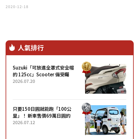
2020-12-18
人氣排行
Suzuki「可放進全罩式安全帽
的 125cc」Scooter 備受矚
目！採用全新流線設計與各項
2026.07.20
升級，騎乘更加舒適！已陸續
開始出口的新款「B...
只要150日圓就能跑「100公
里」！ 新車售價69萬日圓的
「3人座」Trike大受歡迎！ 順
2026.07.12
應時代需求，究竟為何能迅速
熱賣？