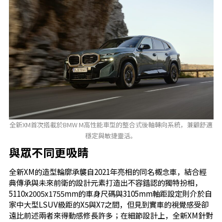
全新XM首次搭載於BMW M高性能車型的整合式後軸轉向系統，兼顧舒適
穩定與敏捷靈活。
與眾不同更吸睛
全新XM的造型輪廓承襲自2021年亮相的同名概念車，結合經
典傳承與未來前衛的設計元素打造出不容錯認的獨特扮相，
5110x2005x1755mm的車身尺碼與3105mm軸距設定則介於自
家中大型LSUV級距的X5與X7之間，但見到實車的視覺感受卻
遠比前述兩者來得動感修長許多；在細節設計上，全新XM針對