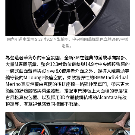
國內引進車型標配23吋923 M型輪圈，中央輪圈蓋採黑色立體BMW字樣
造型。
為營造奢華雋永的車室氛圍，全新XM在經典的駕駛導向設計、
大量M專屬語彙、整合12.3吋數位儀錶與14.9吋中央觸控螢幕的
一體式曲面螢幕與iDrive 8.0使用者介面之外，還導入媲美頭等
艙等級的M Lounge後座空間，柔軟富彈性的BMW Individual
Merino真皮包覆由寬闊的後排座椅一路延伸至車門，帶來更大
範圍的舒適觸感與乘坐體驗，搭配車門飾板上大面積的專屬復
古風格真皮包覆、以及採用3D立體稜鏡結構的Alcantara光稜
頂篷等，奢華視覺感受同樣目不暇給。