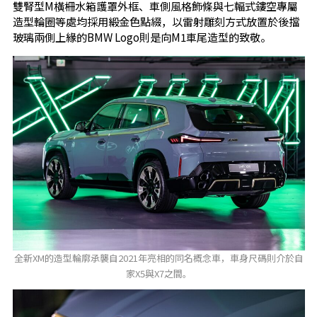
雙腎型M橫柵水箱護罩外框、車側風格飾條與七輻式鏤空專屬
造型輪圈等處均採用緞金色點綴，以雷射雕刻方式放置於後擋
玻璃兩側上緣的BMW Logo則是向M1車尾造型的致敬。
全新XM的造型輪廓承襲自2021年亮相的同名概念車，車身尺碼則介於自
家X5與X7之間。