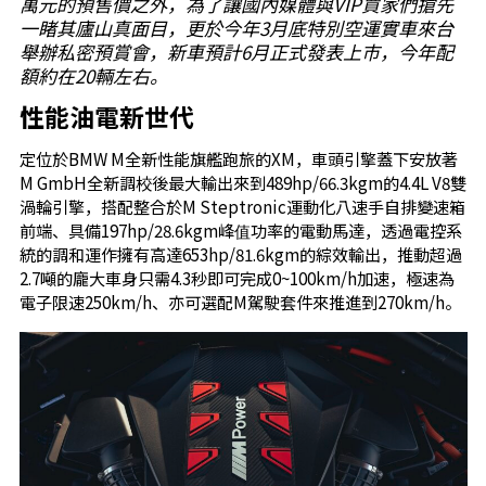
萬元的預售價之外，為了讓國內媒體與VIP買家們搶先
一睹其廬山真面目，更於今年3月底特別空運實車來台
舉辦私密預賞會，新車預計6月正式發表上市，今年配
額約在20輛左右。
性能油電新世代
定位於BMW M全新性能旗艦跑旅的XM，車頭引擎蓋下安放著
M GmbH全新調校後最大輸出來到489hp/66.3kgm的4.4L V8雙
渦輪引擎，搭配整合於M Steptronic運動化八速手自排變速箱
前端、具備197hp/28.6kgm峰值功率的電動馬達，透過電控系
統的調和運作擁有高達653hp/81.6kgm的綜效輸出，推動超過
2.7噸的龐大車身只需4.3秒即可完成0~100km/h加速，極速為
電子限速250km/h、亦可選配M駕駛套件來推進到270km/h。