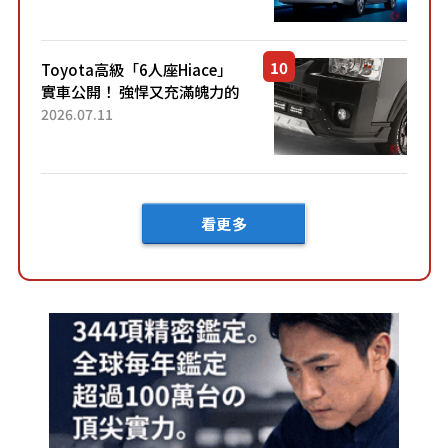
快？」討論不斷！但下訂後竟
然還要等「超過半年」才能交
車？...
Toyota高級「6人座Hiace」
實車公開！ 強悍又充滿魄力的
「全黑設計」搭配特別「豪華
2026.07.11
內裝」！ Premium打造的「限
定Bruno」由...
看更多