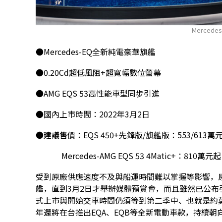
Mercedes
●Mercedes-EQ全新純電豪華旗艦
●0.20Cd超低風阻+超寬幅數位螢幕
●AMG EQS 53高性能車型同步引進
●國內上市時間：2022年3月2日
●建議售價：EQS 450+先鋒版/旗艦版：553/613萬
Mercedes-AMG EQS 53 4Matic+：810萬元起
受到原廠供應速度不及與船運時間難以掌握等影響，原
艦，直到3月2日才舉辦媒體預賞會，而且雖然已公
式上市與開始交車時間仍須等到第二季中、也就是約莫
年還將在台推出EQA、EQB等全新電動車款，持續