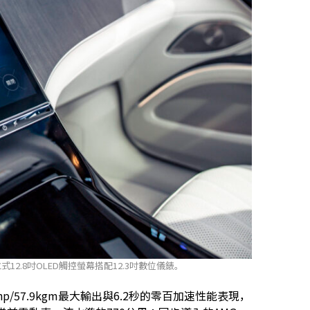
12.8吋OLED觸控螢幕搭配12.3吋數位儀錶。
p/57.9kgm最大輸出與6.2秒的零百加速性能表現，