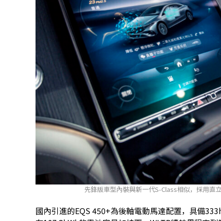
先鋒版車型內裝與新一代S-Class相似，採用直立式
國內引進的EQS 450+為後軸電動馬達配置，具備333h