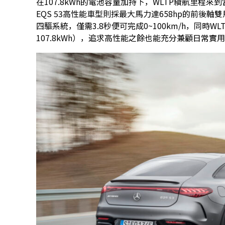
在107.8kWh的電池容量加持下，WLTP續航里程來
EQS 53高性能車型則採最大馬力達658hp的前後軸雙馬達配
四驅系統，僅需3.8秒便可完成0~100km/h，同時
107.8kWh），追求高性能之餘也能充分兼顧日常實