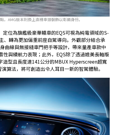
大特點，AMG版本則換上直柵車頭裝飾以彰顯身份。
款，定位為旗艦級豪華轎車的EQS可視為純電領域的S-
家為主、轉為更加偏重前座自駕導向。外觀部分結合承
弓形車身曲線與無接縫車門把手等設計，帶來量產車款中
靜肅性與續航力表現；此外，EQS除了透過媲美長軸版
造型且長度達141公分的MBUX Hyperscreen超寬
習演算法，將可創造出令人耳目一新的智駕體驗。