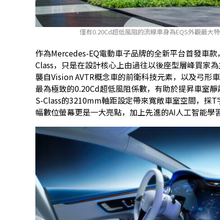
僅有0.20Cd超低風阻的流線車身為EQS外觀最
作為Mercedes-EQ電動車子品牌的全新平台首發車
Class，只是在設計核心上由過往以後座型層峰買
襲自Vision AVTR概念車的前衛科技元素，以及
最為極致的0.20Cd超低風阻係數，有助於提昇車室
S-Class的3210mm軸距設定帶來寬敞車室空間，採T字
幅數位螢幕更是一大亮點，加上先進的AI人工智能學