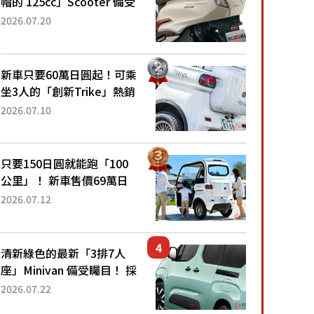
帽的 125cc」Scooter 備受
矚目！採用全新流線設計與
2026.07.20
各項升級，騎乘更加舒適！
已陸續開始出口的新款
「B...
新車只要60萬日圓起！可乘
坐3人的「創新Trike」熱銷
大賣成為人氣車款！「養車
2026.07.10
成本真的超便宜！」「150
日圓就能跑100公里」「小
朋友坐得...
只要150日圓就能跑「100
公里」！ 新車售價69萬日
圓的「3人座」Trike大受歡
2026.07.12
迎！ 順應時代需求，究竟
為何能迅速熱賣？
清新綠色的最新「3排7人
座」Minivan 備受矚目！ 採
用全長4.7公尺剛剛好的車
2026.07.22
身尺寸與「滑門」設計！