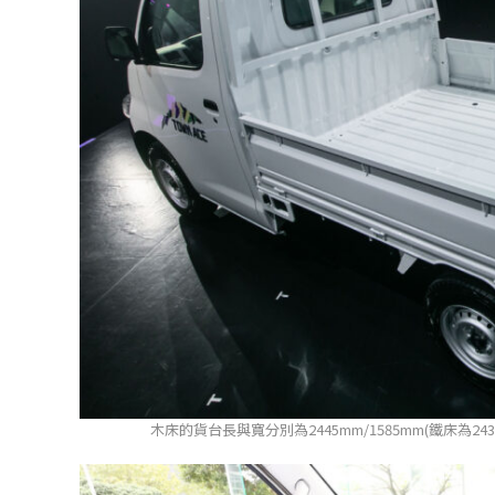
木床的貨台長與寬分別為2445mm/1585mm(鐵床為243