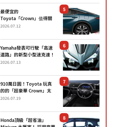
還推出467萬元日圓起的5
人座版...
最便宜的
Toyota「Crown」值得關
注！ 搭載4WD、每公升
2026.07.12
22.4公里低油耗表現超亮
眼！ 配備豐富、超越售價
水準，堪稱高CP值代表的
Yamaha發表可行駛「高速
「...
道路」的新型小型速克達！
搭載能享受超強勁「渦輪
2026.07.13
感」的動力系統！ 採用與
高階「Super Sport」車款
相同的...
910萬日圓！Toyota 玩真
的的「超豪華 Crown」太
厲害了！採用由「匠人技
2026.07.19
藝」打造的「專屬車色」與
運動化「底盤設定」！還配
備專屬豪華...
Honda頂級「超省油」
Minivan 太厲害！ 採用豪華