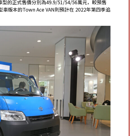
正式售價分別為49.9/51/54/56萬元，較預售
本的Town Ace VAN則預計在 2022年第四季追