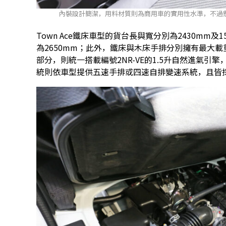
內裝設計簡潔，用料材質則為商用車的實用性水準，不過
Town Ace鐵床車型的貨台長與寬分別為2430mm及1
為2650mm；此外，鐵床與木床手排分別擁有最大載重量9
部分，則統一搭載編號2NR-VE的1.5升自然進氣引擎，
統則依車型提供五速手排或四速自排變速系統，且皆