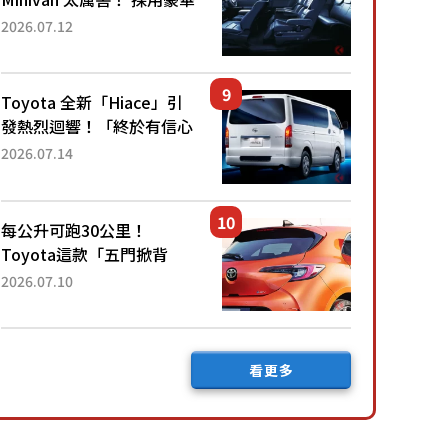
「真皮座椅」與專屬「黑色
2026.07.12
內裝」！ 每公升可跑約20
公里，兼具優異節能表現與
舒適「三...
Toyota 全新「Hiace」引
發熱烈迴響！「終於有信心
下訂了！」「哪個等級交車
2026.07.14
最快？」討論不斷！但下訂
後竟然還要等「超過半年」
才能交車？...
每公升可跑30公里！
Toyota這款「五門掀背
車」真的很厲害！ 擁有全
2026.07.10
長4.3公尺的「剛剛好車身
尺寸」，配備全面升級！
採Hybrid專屬設...
看更多