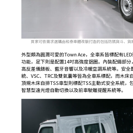
買家可依需求選購由和泰車體改裝打造的包括防銹貨斗、貨廂
外型頗為圓潤可愛的Town Ace，全車系皆標配有L
功能，足下則是配置14吋高強度鋁圈。內裝配備部分，全車
高反差儀錶板、藍牙音響以及冷暖空調系統等。安全配備方面
統、VSC、TRC及雙氣囊等皆為全車系標配，而木床
頂規木床自排TSS車型則標配TSS主動式安全系統，包
智慧型遠光燈自動切換以及前車駛離提醒系統等。