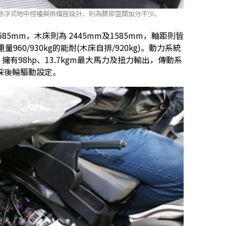
懸浮式地中控檯與排檔座設計，則為膝部空間加分不少。
585mm，木床則為 2445mm及1585mm，軸距則皆
60/930kg的能耐(木床自排/920kg)。動力系統
擁有98hp、13.7kgm最大馬力及扭力輸出，傳動系
採後輪驅動設定。