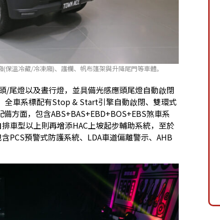
(保溫冷藏/冷凍廂)、護欄、帆布篷架與升降尾門等車體。
ED頭/尾燈以及晝行燈，並具備光感應頭尾燈自動啟閉
系標配有Stop & Start引擎自動啟閉、雙環式
，包含ABS+BAS+EBD+BOS+EBS煞車系
自排車型以上則再增添HAC上坡起步輔助系統，至於
含PCS預警式防護系統、LDA車道偏離警示、AHB