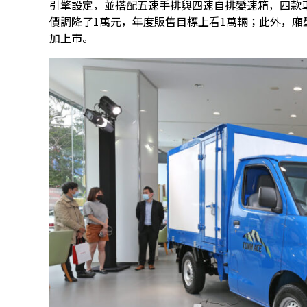
引擎設定，並搭配五速手排與四速自排變速箱，四款車型的
價調降了1萬元，年度販售目標上看1萬輛；此外，廂型車版
加上市。