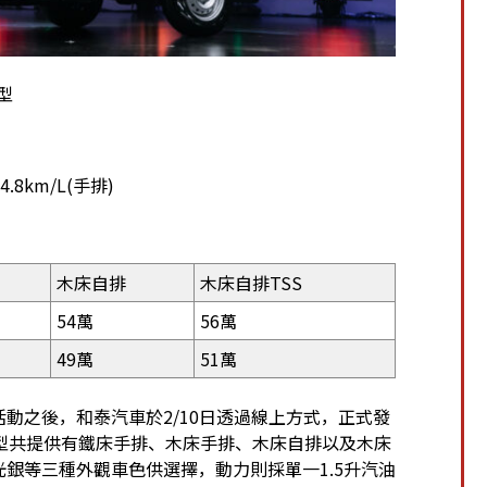
型
.8km/L(手排)
木床自排
木床自排TSS
54萬
56萬
49萬
51萬
預售活動之後，和泰汽車於2/10日透過線上方式，正式發
型共提供有鐵床手排、木床手排、木床自排以及木床
光銀等三種外觀車色供選擇，動力則採單一1.5升汽油