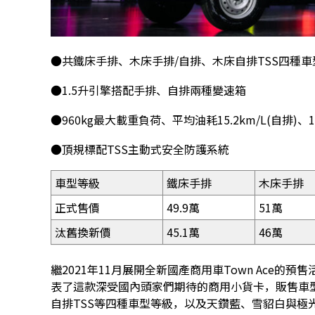
●共鐵床手排、木床手排/自排、木床自排TSS四種車
●1.5升引擎搭配手排、自排兩種變速箱
●960kg最大載重負荷、平均油耗15.2km/L(自排)、14
●頂規標配TSS主動式安全防護系統
車型等級
鐵床手排
木床手排
正式售價
49.9萬
51萬
汰舊換新價
45.1萬
46萬
繼2021年11月展開全新國產商用車Town Ace的
表了這款深受國內頭家們期待的商用小貨卡，販售車
自排TSS等四種車型等級，以及天鑽藍、雪貂白與極