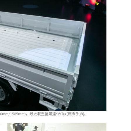
0mm/1585mm)。最大載重量可達960kg(鐵床手排)。