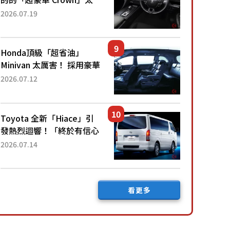
厲害了！採用由「匠人技
2026.07.19
藝」打造的「專屬車色」與
運動化「底盤設定」！還配
備專屬豪華...
Honda頂級「超省油」
Minivan 太厲害！ 採用豪華
「真皮座椅」與專屬「黑色
2026.07.12
內裝」！ 每公升可跑約20
公里，兼具優異節能表現與
舒適「三...
Toyota 全新「Hiace」引
發熱烈迴響！「終於有信心
下訂了！」「哪個等級交車
2026.07.14
最快？」討論不斷！但下訂
後竟然還要等「超過半年」
才能交車？...
看更多