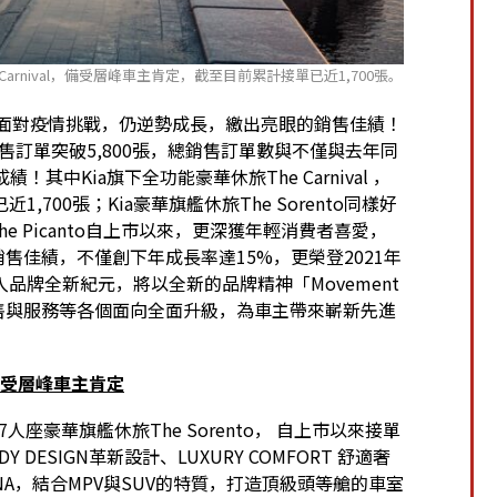
Carnival，備受層峰車主肯定，截至目前累計接單已近1,700張。
1年面對疫情挑戰，仍逆勢成長，繳出亮眼的銷售佳績！
銷售訂單突破5,800張，總銷售訂單數與不僅與去年同
中Kia旗下全功能豪華休旅The Carnival ，
00張；Kia豪華旗艦休旅The Sorento同樣好
e Picanto自上市以來，更深獲年輕消費者喜愛，
銷售佳績，不僅創下年成長率達15%，更榮登2021年
邁入品牌全新紀元，將以全新的品牌精神「Movement
路、銷售與服務等各個面向全面升級，為車主帶來嶄新先進
to備受層峰車主肯定
6/7人座豪華旗艦休旅The Sorento， 自上市以來接單
Y DESIGN革新設計、LUXURY COMFORT 舒適奢
產品DNA，結合MPV與SUV的特質，打造頂級頭等艙的車室