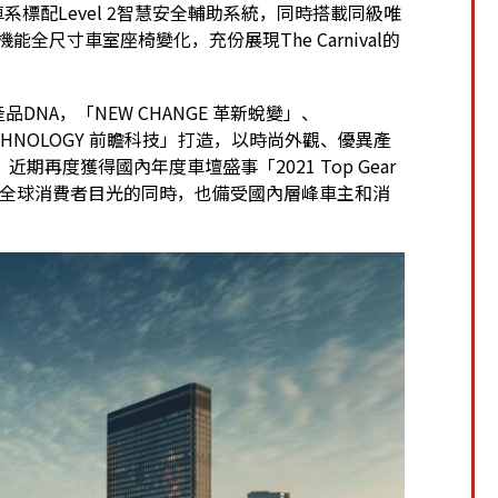
全車系標配Level 2智慧安全輔助系統，同時搭載同級唯
能全尺寸車室座椅變化，充份展現The Carnival的
產品DNA，「NEW CHANGE 革新蛻變」、
R TECHNOLOGY 前瞻科技」打造，以時尚外觀、優異產
再度獲得國內年度車壇盛事「2021 Top Gear
獲全球消費者目光的同時，也備受國內層峰車主和消