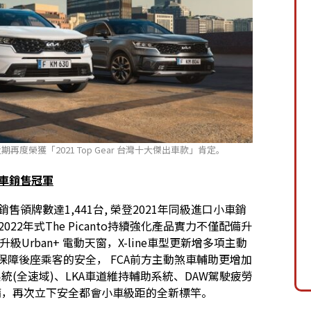
期再度榮獲「2021 Top Gear 台灣十大傑出車款」肯定。
小車銷售冠軍
年以銷售領牌數達1,441台, 榮登2021年同級進口小車銷
22年式The Picanto持續強化產品實力不僅配備升
級Urban+ 電動天窗，X-line車型更新增多項主動
保障後座乘客的安全， FCA前方主動煞車輔助更增加
統(全速域)、LKA車道維持輔助系統、DAW駕駛疲勞
級配備，再次立下安全都會小車級距的全新標竿。