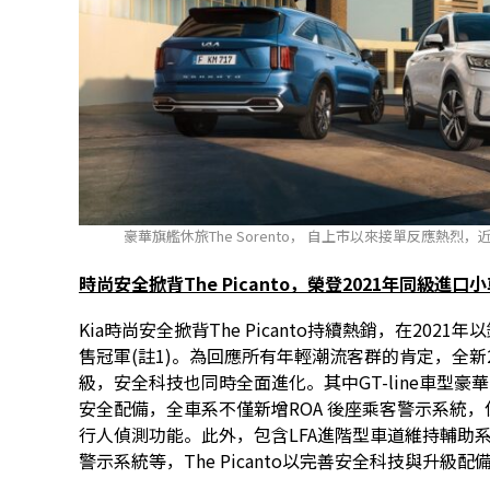
豪華旗艦休旅The Sorento， 自上市以來接單反應熱烈，近
時尚安全掀背The Picanto，榮登2021年同級進口
Kia時尚安全掀背The Picanto持續熱銷，在2021
售冠軍(註1)。為回應所有年輕潮流客群的肯定，全新20
級，安全科技也同時全面進化。其中GT-line車型豪華升
安全配備，全車系不僅新增ROA 後座乘客警示系統，
行人偵測功能。此外，包含LFA進階型車道維持輔助系
警示系統等，The Picanto以完善安全科技與升