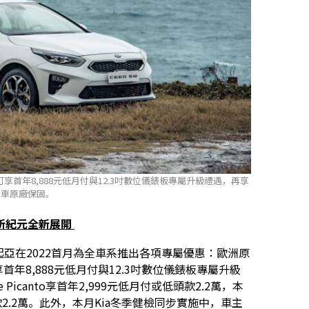
訂可享首年8,888元低月付與12.3吋數位儀錶板專屬升級禮遇，再享
全車原廠保固。
新紀元全新展開
美起亞在2022首月為全車系推出各項專屬優惠：歐洲原
可享首年8,888元低月付與12.3吋數位儀錶板專屬升級
canto享首年2,999元低月付或低頭款2.2萬，本
低頭款2.2萬。此外，本月Kia冬季健檢同步實施中，車主