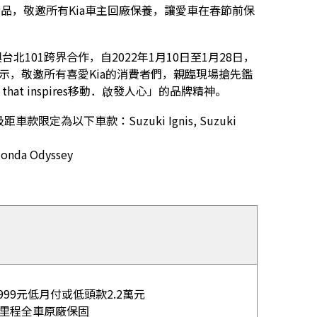
精品，敬邀所有Kia車主回廠保養，讓愛車在春節前保
北101跨界合作，自2022年1月10日至1月28日，
樓展示，敬邀所有喜愛Kia的消費者們，親臨現場搶先鑑
hat inspires移動．啟發人心」的品牌精神。
限定為以下車款：Suzuki Ignis, Suzuki
da Odyssey
999元低月付或低頭款2.2萬元
里程全車原廠保固