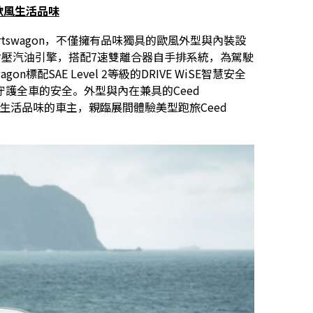
歐風生活品味
ortswagon，不僅擁有品味獨具的歐風外型與內裝設
 GDi渦輪增壓汽油引擎，搭配7速雙離合器自手排系統，為駕駛
n標配SAE Level 2等級的DRIVE WiSE智慧安全
護全車的安全。外型與內在兼具的Ceed
獨具生活品味的車主，親臨展間體驗美型跑旅Ceed