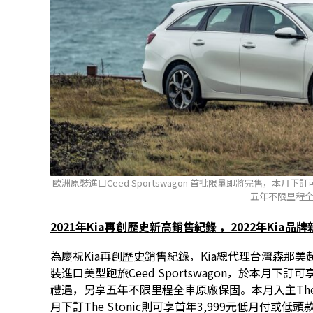
歐洲原裝進口Ceed Sportswagon 首批限量即將完售，本月下
五年不限里程
2021
年
Kia
再創歷史新高銷售紀錄
，2022
年
Kia
品牌
為慶祝Kia再創歷史銷售紀錄，Kia總代理台灣森那
裝進口美型跑旅Ceed Sportswagon，於本月下訂
禮遇，另享五年不限里程全車原廠保固。本月入主The Pi
月下訂The Stonic則可享首年3,999元低月付或