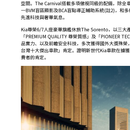
空間。The Carnival搭載多項傲視同級的配備，除
一BVM盲區顯影及BCA盲點導正輔助系統(註2)，和多機
先進科技與奢華氣息。
Kia尊榮6/7人座豪華旗艦休旅The Sorento，以三大
「PREMIUM QUALITY 尊榮質感」及「PIONEE
品實力、以及前瞻安全科技，多次獲得國外大獎殊榮，近期
台灣十大傑出車款」肯定。證明新世代Kia車款在擄
費者的肯定。