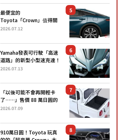
還推出467萬元日圓起的5
人座版...
最便宜的
Toyota「Crown」值得關
注！ 搭載4WD、每公升
2026.07.12
22.4公里低油耗表現超亮
眼！ 配備豐富、超越售價
水準，堪稱高CP值代表的
Yamaha發表可行駛「高速
「...
道路」的新型小型速克達！
搭載能享受超強勁「渦輪
2026.07.13
感」的動力系統！ 採用與
高階「Super Sport」車款
相同的...
「以後可能不會再開輕卡
了……」售價 88 萬日圓的
「超迷你輕型貨車」引發兩
2026.07.09
極評價！「150 日圓就能跑
100 公里！」「免驗車真的
太棒了！...
910萬日圓！Toyota 玩真
的的「超豪華 Crown」太