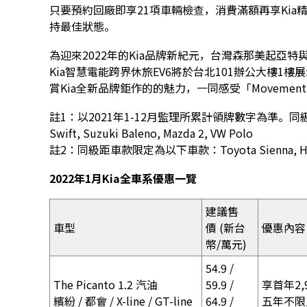
只要預約回廠即享21項車輛檢查，消費滿額再享Kia
持最佳狀態。
為迎來2022年的Kia品牌新紀元，台灣森那美起亞特與台
Kia智慧電能跨界休旅EV6將於台北101辦公大樓1
賞Kia全新品牌鉅作的的魅力，一同感受「Movement t
註1：以2021年1-12月監理所累計領牌數字為準。同級距車款
Swift, Suzuki Baleno, Mazda 2, VW Polo
註2：同級距車款限定為以下車款：Toyota Sienna, Hon
2022年1月Kia全車系優惠一覽
建議售
車型
價 (新台
優惠內容
幣/萬元)
54.9 /
The Picanto 1.2 汽油
59.9 /
享首年2,
繽紛 / 都會 / X-line / GT-line
64.9 /
五年不限