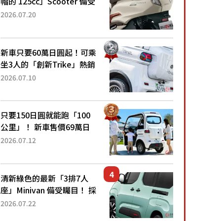
帽的 125cc」Scooter 備受
矚目！採用全新流線設計與
2026.07.20
各項升級，騎乘更加舒適！
已陸續開始出口的新款
「B...
新車只要60萬日圓起！可乘
坐3人的「創新Trike」熱銷
大賣成為人氣車款！「養車
2026.07.10
成本真的超便宜！」「150
日圓就能跑100公里」「小
朋友坐得...
只要150日圓就能跑「100
公里」！ 新車售價69萬日
圓的「3人座」Trike大受歡
2026.07.12
迎！ 順應時代需求，究竟
為何能迅速熱賣？
清新綠色的最新「3排7人
座」Minivan 備受矚目！ 採
用全長4.7公尺剛剛好的車
2026.07.22
身尺寸與「滑門」設計！