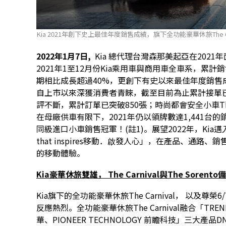
Kia 2021年創下史上最佳年度銷售成績，旗下全功能豪華休旅The 
2022年1月7日,
Kia 總代理台灣森那美起亞在202
2021年1至12月份Kia乘用車與商用車全車系，累計
期相比成長超過40%，更創下有史以來最佳年度銷售成績！其
自上市以來深獲消費者青睞，截至目前為止累計接單已近1,7
評不斷，累計訂單已突破850張；時尚都會安全小車Th
在母廠供車有限下，2021年仍以領牌數達1,441台的
同級進口小車銷售冠軍！(註1)。展望2022年，Kia
that inspires移動．啟發人心」，在產品、通
的移動體驗。
Kia豪華休旅雙雄， The Carnival與The Soren
Kia旗下的全功能豪華休旅The Carnival， 以及尊榮
反應熱烈。全功能豪華休旅The Carnival融合「TREND
華、PIONEER TECHNOLOGY 前瞻科技」三大