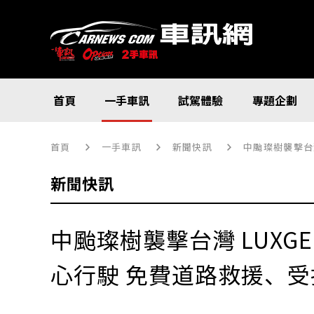
首頁
一手車訊
試駕體驗
專題企劃
首頁
一手車訊
新聞快訊
中颱璨樹襲擊台
新聞快訊
中颱璨樹襲擊台灣 LUXG
心行駛 免費道路救援、