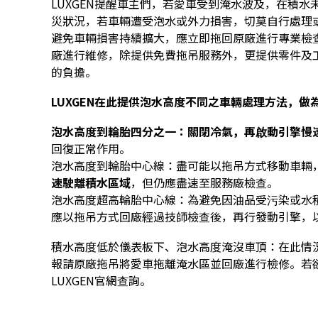
LUXGEN提醒車主們，若愛車受到淹水波及，在積
災狀況，若車輛遭受泡水或外力損害，切莫自行處理
避免車輛損害持續擴大，應立即拖回原廠進行專業檢查
廠進行維修，除提供免費拖吊服務外，更提供零件及
的負擔。
LUXGEN
在此提供泡水高度不同之車輛處理方法，做
泡水高度到輪胎四分之一：關閉冷氣，再啟動引擎慢
回復正常作用。
泡水高度到輪胎中心線：盡可能以拖吊方式移動車輛
速駛離積水區域
，但仍應盡速至服務廠檢查。
泡水高度超高輪胎中心線：為避免因油品受污染或水
應以拖吊方式回廠經過技師檢查後，再行發動引擎，
積水高度低於儀表板下、泡水高度淹沒車頂：在此情
報請原廠拖吊將愛車拖離淹水區並回廠進行檢修。若欲
LUXGEN
官網查詢。