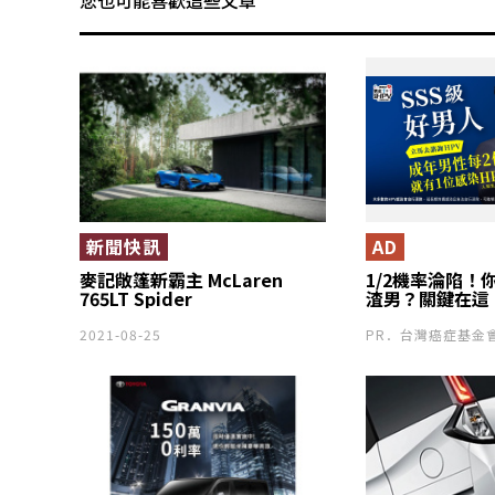
您也可能喜歡這些文章
新聞快訊
AD
麥記敞篷新霸主 McLaren
1/2機率淪陷！
765LT Spider
渣男？關鍵在這
2021-08-25
PR．台灣癌症基金