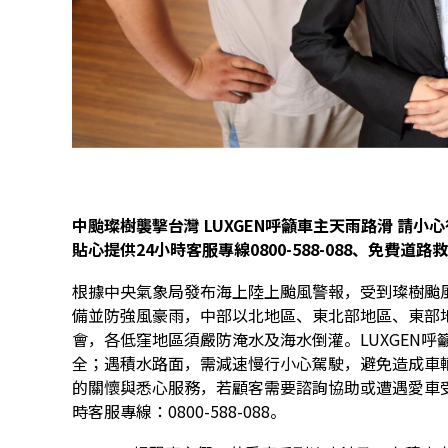
中颱璨樹襲擊台灣 LUXGEN呼籲車主天雨路滑 請小
貼心提供24小時客服專線0800-588-088、免費道
根據中央氣象局發布海上陸上颱風警報，受到璨樹颱
備並防強風豪雨，中部以北地區、東北部地區、東部
會，各低窪地區須嚴防淹水及海水倒灌。LUXGEN
全；遇積水路面，需減速慢行小心駕駛，避免造成車輛
的關懷與悉心服務，若顧客需要諮詢協助或遭遇愛車受困
時客服專線：0800-588-088。