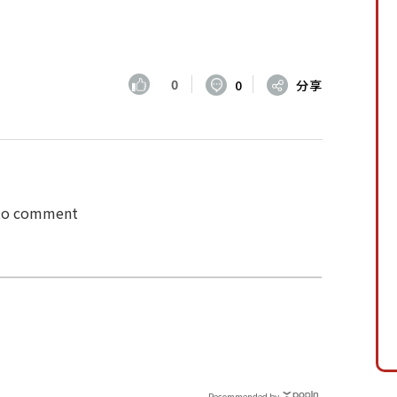
0
0
分享
 to comment
Recommended by