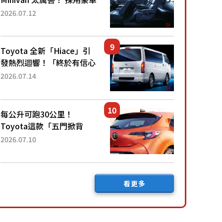
「真皮座椅」與專屬「黑色
2026.07.12
內裝」！ 每公升可跑約20
公里，兼具優異節能表現與
舒適「三...
Toyota 全新「Hiace」引
發熱烈迴響！「終於有信心
下訂了！」「哪個等級交車
2026.07.14
最快？」討論不斷！但下訂
後竟然還要等「超過半年」
才能交車？...
每公升可跑30公里！
Toyota這款「五門掀背
車」真的很厲害！ 擁有全
2026.07.10
長4.3公尺的「剛剛好車身
尺寸」，配備全面升級！
採Hybrid專屬設...
看更多