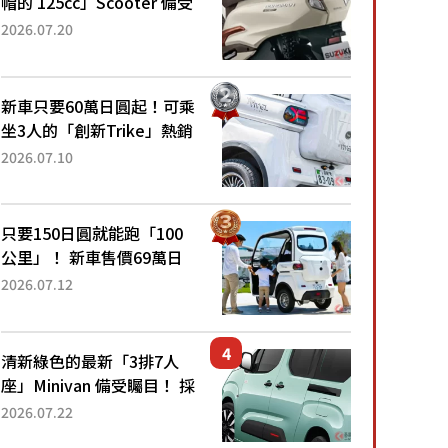
帽的 125cc」Scooter 備受
矚目！採用全新流線設計與
2026.07.20
各項升級，騎乘更加舒適！
已陸續開始出口的新款
「B...
新車只要60萬日圓起！可乘
坐3人的「創新Trike」熱銷
大賣成為人氣車款！「養車
2026.07.10
成本真的超便宜！」「150
日圓就能跑100公里」「小
朋友坐得...
只要150日圓就能跑「100
公里」！ 新車售價69萬日
圓的「3人座」Trike大受歡
2026.07.12
迎！ 順應時代需求，究竟
為何能迅速熱賣？
清新綠色的最新「3排7人
座」Minivan 備受矚目！ 採
用全長4.7公尺剛剛好的車
2026.07.22
身尺寸與「滑門」設計！