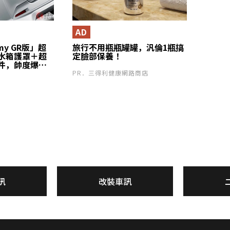
AD
y GR版」超
旅行不用瓶瓶罐罐，汎倫1瓶搞
水箱護罩＋超
定臉部保養！
件，帥度爆
的專屬Logo
PR．三得利健康網路商店
車款」的運動
吸睛？
訊
改裝車訊