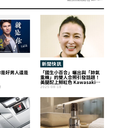
新聞快訊
你是好男人還是
「國生小百合」曬出與「帥氣
重機」的雙人合照引發話題！
美腿配上鮮紅色 Kawasaki，
網友直呼「好有型」、「太美
會
2025-08-18
了」！ 這台霸氣的大型重機也
引起不少迴響。