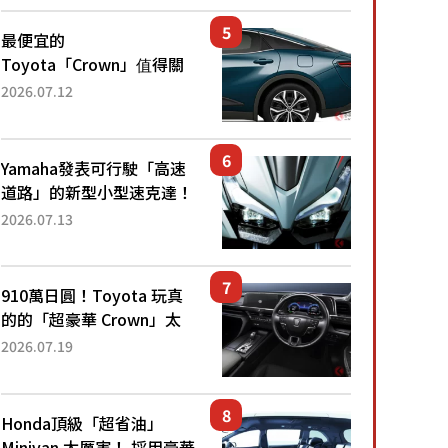
還推出467萬元日圓起的5
人座版...
最便宜的
Toyota「Crown」值得關
注！ 搭載4WD、每公升
2026.07.12
22.4公里低油耗表現超亮
眼！ 配備豐富、超越售價
水準，堪稱高CP值代表的
Yamaha發表可行駛「高速
「...
道路」的新型小型速克達！
搭載能享受超強勁「渦輪
2026.07.13
感」的動力系統！ 採用與
高階「Super Sport」車款
相同的...
910萬日圓！Toyota 玩真
的的「超豪華 Crown」太
厲害了！採用由「匠人技
2026.07.19
藝」打造的「專屬車色」與
運動化「底盤設定」！還配
備專屬豪華...
Honda頂級「超省油」
Minivan 太厲害！ 採用豪華