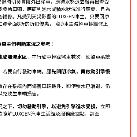
水未退時切莫冒險外出移車，應待水勢退去後再檢查受
或發動車輛，應研判泡水或積水狀況進行應變，且為
維修。凡受到天災影響的LUXGEN車主，只要回原
工資全面8折的折扣優惠，協助車主減輕車輛維修上
為車主們判斷車況之參考：
速駛離淹水區
，在行駛中輕踩煞車數次，使煞車系統
，若要自行發動車輛，
應先關閉冷氣，再啟動引擎慢
積存在系統內而傷害車輛機件，即使積水已消退，仍
以免致生車輛損害。
況之下，
切勿發動引擎，以避免引擎進水受損
，立即
瞭解LUXGEN汽車生活館及服務廠據點，請至