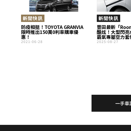
新聞快訊
新聞快訊
防疫相挺！TOYOTA GRANVIA
豐田最新「Room
限時推出150萬0利率購車優
酷炫！大型閃亮
惠！
霸氣專屬空力套
表！還有性能提升
2021-06-28
2025-08-27
配件，「超人氣
化組合究竟有多
一手車