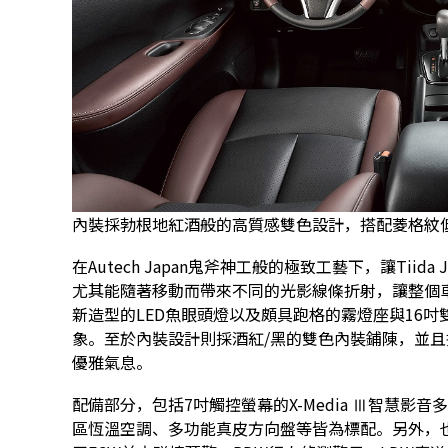
內裝採勃根地紅酒般的高質感雙色設計，搭配菱格紋
在Autech Japan鬼斧神工般的極致工藝下，讓Ti
尤其能隨著移動而帶來不同的光影線條折射，讓整個
新造型的LED魚眼頭燈以及頗具跑格的霧燈座與16
象。至於內裝設計則採酒紅/黑的雙色內裝鋪陳，並
優雅氣息。
配備部分，包括7吋觸控螢幕的X-Media Ⅲ智慧影音多媒體系統(
區恆溫空調、多功能真皮方向盤等皆為標配。另外，也搭載了S