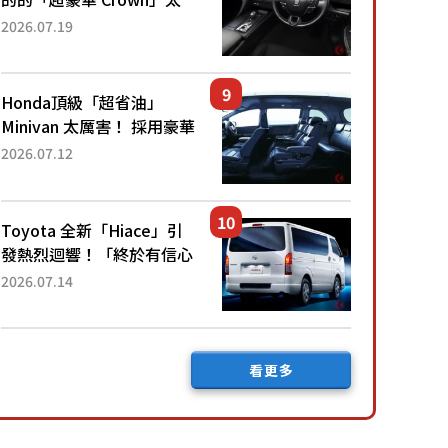
厲害了！採用由「匠人技
2026.07.19
藝」打造的「專屬車色」與
運動化「底盤設定」！還配
備專屬豪華...
Honda頂級「超省油」
Minivan 太厲害！ 採用豪華
「真皮座椅」與專屬「黑色
2026.07.12
內裝」！ 每公升可跑約20
公里，兼具優異節能表現與
舒適「三...
Toyota 全新「Hiace」引
發熱烈迴響！「終於有信心
下訂了！」「哪個等級交車
2026.07.14
最快？」討論不斷！但下訂
後竟然還要等「超過半年」
才能交車？...
看更多