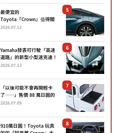
還推出467萬元日圓起的5
人座版...
最便宜的
Toyota「Crown」值得關
注！ 搭載4WD、每公升
2026.07.12
22.4公里低油耗表現超亮
眼！ 配備豐富、超越售價
水準，堪稱高CP值代表的
Yamaha發表可行駛「高速
「...
道路」的新型小型速克達！
搭載能享受超強勁「渦輪
2026.07.13
感」的動力系統！ 採用與
高階「Super Sport」車款
相同的...
「以後可能不會再開輕卡
了……」售價 88 萬日圓的
「超迷你輕型貨車」引發兩
2026.07.09
極評價！「150 日圓就能跑
100 公里！」「免驗車真的
太棒了！...
910萬日圓！Toyota 玩真
的的「超豪華 Crown」太