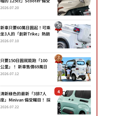
帽的 125cc」Scooter 備受
矚目！採用全新流線設計與
2026.07.20
各項升級，騎乘更加舒適！
已陸續開始出口的新款
「B...
新車只要60萬日圓起！可乘
坐3人的「創新Trike」熱銷
大賣成為人氣車款！「養車
2026.07.10
成本真的超便宜！」「150
日圓就能跑100公里」「小
朋友坐得...
只要150日圓就能跑「100
公里」！ 新車售價69萬日
圓的「3人座」Trike大受歡
2026.07.12
迎！ 順應時代需求，究竟
為何能迅速熱賣？
清新綠色的最新「3排7人
座」Minivan 備受矚目！ 採
用全長4.7公尺剛剛好的車
2026.07.22
身尺寸與「滑門」設計！