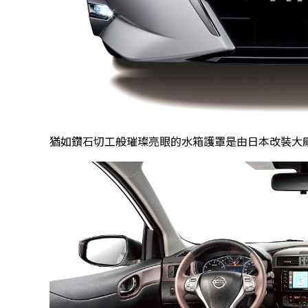
猶如鑽石切工般璀璨亮眼的水箱護罩是由日本改裝大廠Aute