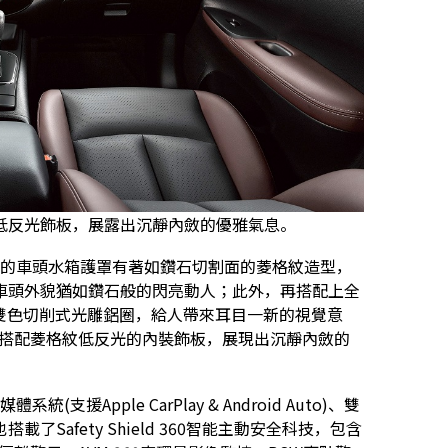
低反光飾板，展露出沉靜內斂的優雅氣息。
ida J的車頭水箱護罩有著如鑽石切割面的菱格紋造型，
車頭外貌猶如鑽石般的閃亮動人；此外，再搭配上全
吋雙色切削式光雕鋁圈，給人帶來耳目一新的視覺意
且搭配菱格紋低反光的內裝飾板，展現出沉靜內斂的
支援Apple CarPlay & Android Auto)、雙
afety Shield 360智能主動安全科技，包含