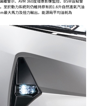
偏離警示、AVM 360度環景影像監控、BSW盲點警
等。至於動力系統則仍維持原有的1.6升自然進氣汽油
5.7kgm最大馬力及扭力輸出，能源局平均油耗為