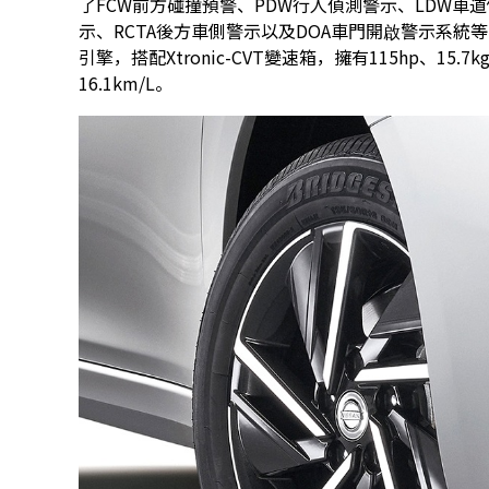
了FCW前方碰撞預警、PDW行人偵測警示、LDW車道
示、RCTA後方車側警示以及DOA車門開啟警示系統
引擎，搭配Xtronic-CVT變速箱，擁有115hp、1
16.1km/L。