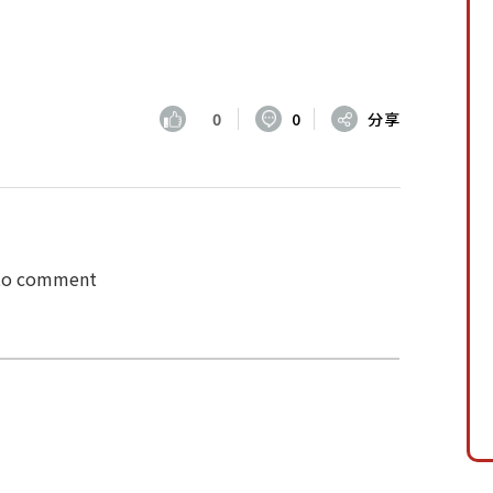
0
0
分享
 to comment