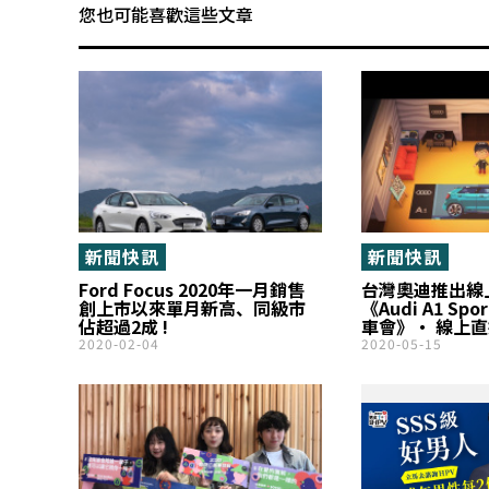
您也可能喜歡這些文章
新聞快訊
新聞快訊
Ford Focus 2020年一月銷售
台灣奧迪推出線
創上市以來單月新高、同級市
《Audi A1 Sp
佔超過2成 !
車會》‧ 線上直播
上8:15開始！
2020-02-04
2020-05-15