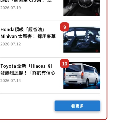
厲害了！採用由「匠人技
2026.07.19
藝」打造的「專屬車色」與
運動化「底盤設定」！還配
備專屬豪華...
Honda頂級「超省油」
Minivan 太厲害！ 採用豪華
「真皮座椅」與專屬「黑色
2026.07.12
內裝」！ 每公升可跑約20
公里，兼具優異節能表現與
舒適「三...
Toyota 全新「Hiace」引
發熱烈迴響！「終於有信心
下訂了！」「哪個等級交車
2026.07.14
最快？」討論不斷！但下訂
後竟然還要等「超過半年」
才能交車？...
看更多