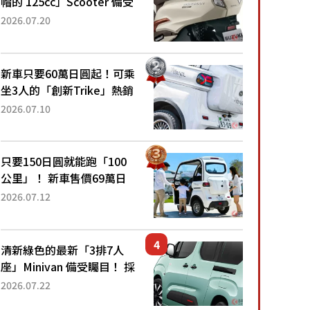
帽的 125cc」Scooter 備受
矚目！採用全新流線設計與
2026.07.20
各項升級，騎乘更加舒適！
已陸續開始出口的新款
「B...
新車只要60萬日圓起！可乘
坐3人的「創新Trike」熱銷
大賣成為人氣車款！「養車
2026.07.10
成本真的超便宜！」「150
日圓就能跑100公里」「小
朋友坐得...
只要150日圓就能跑「100
公里」！ 新車售價69萬日
圓的「3人座」Trike大受歡
2026.07.12
迎！ 順應時代需求，究竟
為何能迅速熱賣？
清新綠色的最新「3排7人
座」Minivan 備受矚目！ 採
用全長4.7公尺剛剛好的車
2026.07.22
身尺寸與「滑門」設計！