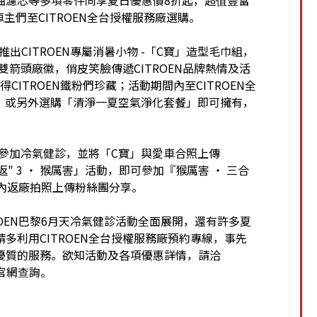
車主們至CITROEN全台授權服務廠選購。
推出CITROEN專屬消暑小物 -「C寶」造型毛巾組，
雙箭頭廠徽，俏皮笑臉傳遞CITROEN品牌熱情及活
得CITROEN鐵粉們珍藏；活動期間內至CITROEN全
0元，或另外選購「清淨一夏空氣淨化套餐」即可擁有，
廠參加冷氣健診，並將「C寶」與愛車合照上傳
 "返" 3 ‧ 猴厲害」活動，即可參加『猴厲害 ‧ 三合
內返廠拍照上傳粉絲團分享。
CITROEN巴黎6月天冷氣健診活動全面展開，還有許多夏
多利用CITROEN全台授權服務廠預約專線，事先
優質的服務。欲知活動及各項優惠詳情，請洽
tw官網查詢。