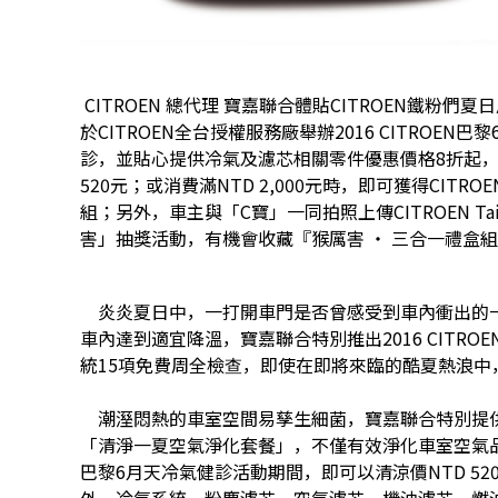
CITROEN 總代理 寶嘉聯合體貼CITROEN鐵粉們夏
於CITROEN全台授權服務廠舉辦2016 CITRO
診，並貼心提供冷氣及濾芯相關零件優惠價格8折起，
520元；或消費滿NTD 2,000元時，即可獲得CIT
組；另外，車主與「C寶」一同拍照上傳CITROEN Tai
害」抽獎活動，有機會收藏『猴厲害 ‧ 三合一禮盒
炎炎夏日中，一打開車門是否曾感受到車內衝出的
車內達到適宜降溫，寶嘉聯合特別推出2016 CITR
統15項免費周全檢查，即使在即將來臨的酷夏熱浪中
潮溼悶熱的車室空間易孳生細菌，寶嘉聯合特別提供C
「清淨一夏空氣淨化套餐」，不僅有效淨化車室空氣品質、
巴黎6月天冷氣健診活動期間，即可以清涼價NTD 52
外，冷氣系統、粉塵濾芯、空氣濾芯、機油濾芯、燃