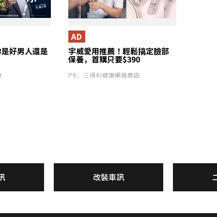
AD
你是好男人還是
宇威愛用推薦！輕鬆搞定臉部
保養，首購只要$390
會
PR．三得利健康網路商店
訊
改裝車訊