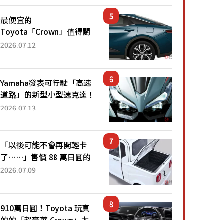
還推出467萬元日圓起的5
人座版...
最便宜的
Toyota「Crown」值得關
注！ 搭載4WD、每公升
2026.07.12
22.4公里低油耗表現超亮
眼！ 配備豐富、超越售價
水準，堪稱高CP值代表的
Yamaha發表可行駛「高速
「...
道路」的新型小型速克達！
搭載能享受超強勁「渦輪
2026.07.13
感」的動力系統！ 採用與
高階「Super Sport」車款
相同的...
「以後可能不會再開輕卡
了……」售價 88 萬日圓的
「超迷你輕型貨車」引發兩
2026.07.09
極評價！「150 日圓就能跑
100 公里！」「免驗車真的
太棒了！...
910萬日圓！Toyota 玩真
的的「超豪華 Crown」太