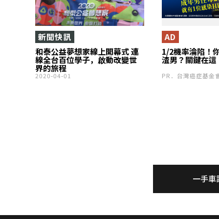
新聞快訊
AD
和泰公益夢想家線上開幕式 連
1/2機率淪陷！
線全台百位學子，啟動改變世
渣男？關鍵在這
界的旅程
2020-04-01
PR．台灣癌症基金
一手車