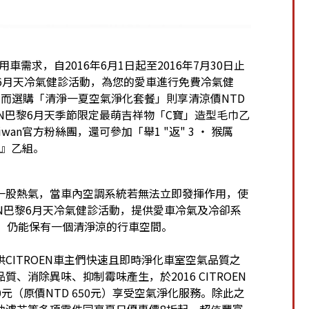
日用車需求，自2016年6月1日起至2016年7月30日止
EN巴黎6月天冷氣健診活動，為您的愛車進行免費冷氣健
而選購「清淨一夏空氣淨化套餐」則享清涼價NTD
ROEN巴黎6月天季節限定最萌吉祥物「C寶」造型毛巾乙
wan官方粉絲團，還可參加「舉1 "返" 3 ‧ 猴厲
組』乙組。
一股熱氣，當車內空調系統若無法立即發揮作用，使
OEN巴黎6月天冷氣健診活動，提供愛車冷氣及冷卻系
，仍能保有一個清淨涼的行車空間。
ITROEN車主們快速且即時淨化車室空氣品質之
消除異味、抑制霉味產生，於2016 CITROEN
0元（原價NTD 650元）享受空氣淨化服務。除此之
油濾芯等多項零件同享夏日優惠價8折起，超值豐富