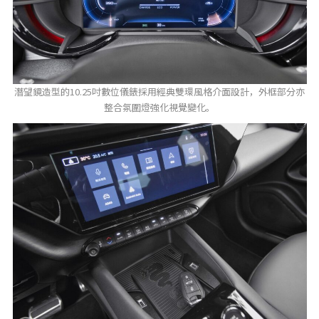
潛望鏡造型的10.25吋數位儀錶採用經典雙環風格介面設計，外框部分亦
整合氛圍燈強化視覺變化。