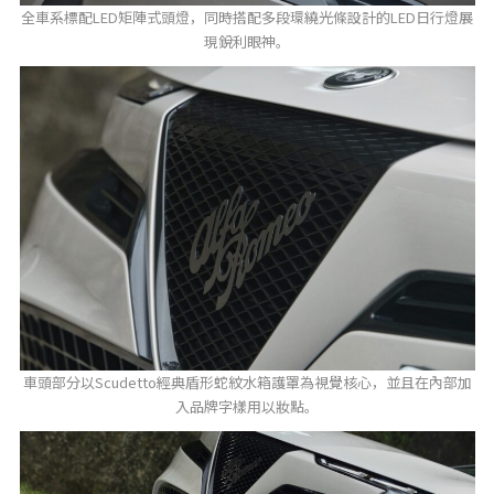
全車系標配LED矩陣式頭燈，同時搭配多段環繞光條設計的LED日行燈展
現銳利眼神。
車頭部分以Scudetto經典盾形蛇紋水箱護罩為視覺核心，並且在內部加
入品牌字樣用以妝點。