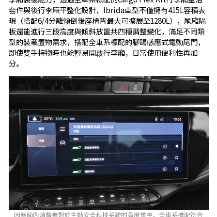
套件與後行李廂平整化設計，Ibrida車型不僅擁有415L容積表
現（搭配6/4分離傾倒後座椅背最大可擴展至1280L），尾廂隔
板還能進行三段高度與傾斜放置共四種調整變化，滿足不同類
型的裝載置物需求，搭配全車系標配的腳踢感應式電動尾門，
即使雙手持物時也能輕易開啟行李廂，日常使用便利性再加
分。
因應國內消費者對於主動安全科技系統的高度重視，全車系標配符合