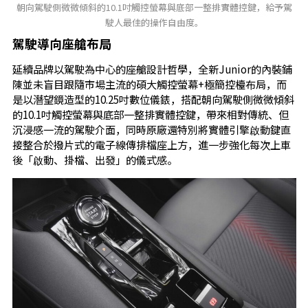
朝向駕駛側微微傾斜的10.1吋觸控螢幕與底部一整排實體控鍵，給予駕
駛人最佳的操作自由度。
駕駛導向座艙布局
延續品牌以駕駛為中心的座艙設計哲學，全新Junior的內裝鋪
陳並未盲目跟隨市場主流的碩大觸控螢幕+極簡控檯布局，而
是以潛望鏡造型的10.25吋數位儀錶，搭配朝向駕駛側微微傾斜
的10.1吋觸控螢幕與底部一整排實體控鍵，帶來相對傳統、但
沉浸感一流的駕駛介面，同時原廠還特別將實體引擎啟動鍵直
接整合於撥片式的電子線傳排檔座上方，進一步強化每次上車
後「啟動、掛檔、出發」的儀式感。