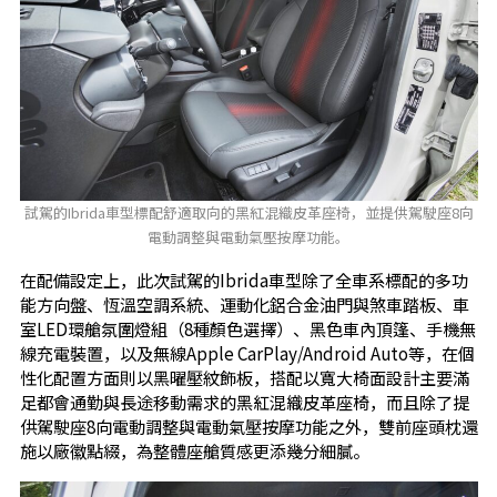
試駕的Ibrida車型標配舒適取向的黑紅混織皮革座椅，並提供駕駛座8向
電動調整與電動氣壓按摩功能。
在配備設定上，此次試駕的Ibrida車型除了全車系標配的多功
能方向盤、恆溫空調系統、運動化鋁合金油門與煞車踏板、車
室LED環艙氛圍燈組（8種顏色選擇）、黑色車內頂篷、手機無
線充電裝置，以及無線Apple CarPlay/Android Auto等，在個
性化配置方面則以黑曜壓紋飾板，搭配以寬大椅面設計主要滿
足都會通勤與長途移動需求的黑紅混織皮革座椅，而且除了提
供駕駛座8向電動調整與電動氣壓按摩功能之外，雙前座頭枕還
施以廠徽點綴，為整體座艙質感更添幾分細膩。