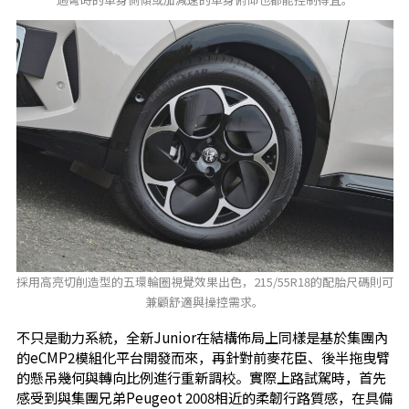
採用高亮切削造型的五環輪圈視覺效果出色，215/55R18的配胎尺碼則可
兼顧舒適與操控需求。
不只是動力系統，全新Junior在結構佈局上同樣是基於集團內
的eCMP2模組化平台開發而來，再針對前麥花臣、後半拖曳臂
的懸吊幾何與轉向比例進行重新調校。實際上路試駕時，首先
感受到與集團兄弟Peugeot 2008相近的柔韌行路質感，在具備