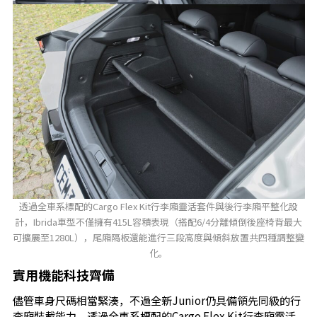
透過全車系標配的Cargo Flex Kit行李廂靈活套件與後行李廂平整化設
計，Ibrida車型不僅擁有415L容積表現（搭配6/4分離傾倒後座椅背最大
可擴展至1280L），尾廂隔板還能進行三段高度與傾斜放置共四種調整變
化。
實用機能科技齊備
儘管車身尺碼相當緊湊，不過全新Junior仍具備領先同級的行
李廂裝載能力，透過全車系標配的Cargo Flex Kit行李廂靈活