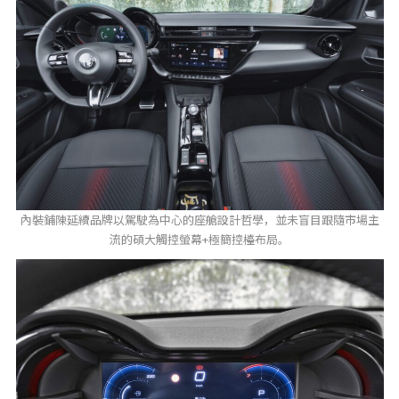
內裝鋪陳延續品牌以駕駛為中心的座艙設計哲學，並未盲目跟隨市場主
流的碩大觸控螢幕+極簡控檯布局。