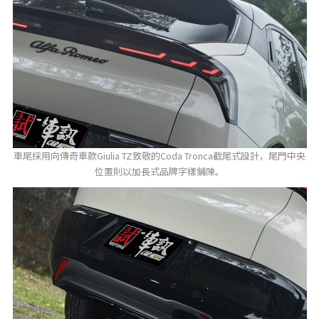
車尾採用向傳奇車款Giulia TZ致敬的Coda Tronca截尾式設計，尾門中央
位置則以加長式品牌字樣鋪陳。