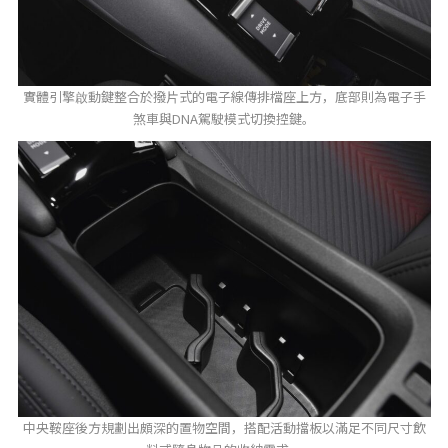
實體引擎啟動鍵整合於撥片式的電子線傳排檔座上方，底部則為電子手
煞車與DNA駕駛模式切換控鍵。
中央鞍座後方規劃出頗深的置物空間，搭配活動擋板以滿足不同尺寸飲