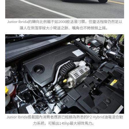
Junior Ibrida的轉向比例雖不如2008般活潑刁鑽，但靈活程度仍然足以
讓人在俐落穿梭大小彎道之餘、嘴角也不時頻頻上揚。
Junior Ibrida搭載國內消費者應該已經頗為熟悉的P2 Hybrid油電混合動
力系統，可輸出145hp最大綜效馬力。