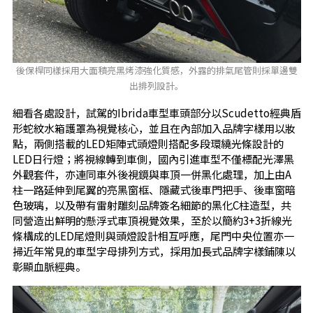
後保桿同樣採用大面積亮黑烤漆強化質感，外露的排氣尾管則採單邊雙
出排列設計。
細看各處設計，試駕的Ibrida車型車頭部分以Scudetto經典盾
形蛇紋水箱護罩為視覺核心，並且在內部加入品牌字樣用以妝
點，兩側搭載的LED矩陣式頭燈則搭配多段環繞光條設計的
LED日行燈；將視線轉到車側，國內引進車型不僅標配光澤黑
外觀套件，亦連同車外後視鏡與車頂一併黑化處理，加上由A
柱一路延伸到尾翼的亮黑窗框、隱藏式後車門把手、後車窗暗
色玻璃，以及帶有雷射雕刻品牌簽名細節的黑化C柱造型，共
同營造出鮮明的懸浮式車頂視覺效果，至於以簡約3+3折線光
條構成的LED尾燈則與頭燈設計相互呼應，尾門中央位置亦一
掃近年常見的車型字母排列方式，採用加長式品牌字樣鋪陳以
彰顯血脈經典。