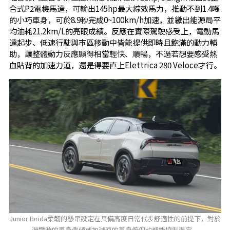
合式P2電機馬達，可輸出145hp最大綜效馬力，推動不到1.4噸
的小巧車身，可於8.9秒完成0~100km/h加速，並繳出能源局平
均油耗21.2km/L的亮眼成績。反應在實際駕駛感受上，電動馬
達起步、低速行駛與市區移動中皆能提供即時且飽滿的動力輔
助，讓整體動力反應顯得相當輕快、順暢，不過若想要感受熱
血貼背的加速力道，還是得要直上Elettrica 280 Veloce才行。
Junior Ibrida柔韌的懸吊設定在具備高度日常代步舒適性的前提下，對於
過彎時的車身側傾或加減速的車身俯仰也都能控制得宜。