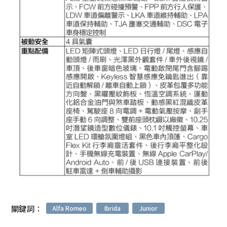
關鍵詞：
Alfa Romeo
Ibrida
Junior