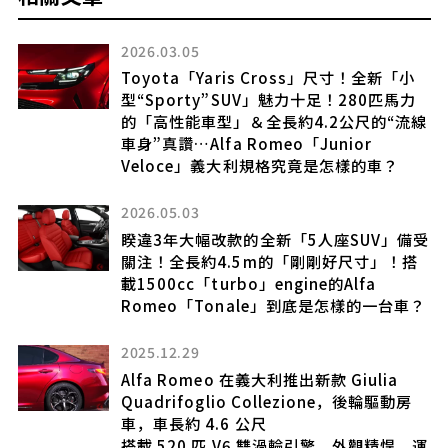
2025.09.26
小
【一手試駕】義式熱血魂
力
Alfa Romeo Stelvio Intensa
線
2026.03.17
搭載 1.3 liter engine 卻能輸出「270
horsepower」！與 Toyota RAV4 同級尺
寸的全新「compact SUV」即將登場！採
備受
用全長約 4.5m 的車身與創新的「retro
搭
grille」設計！同時具備高性能 4WD 系統
的 Alfa Romeo「Tonale」到底是什麼樣
？
的車？
2025.12.13
新「FF・4WD小型SUV」發表引爆回響！
搭載強勁「1.2升」引擎！銳利車頭×全長
4.2m級尺寸掀起「想買」呼聲！運動化特
、運
仕的Alfa Romeo「Junior Sport