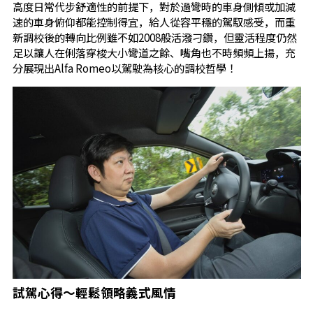
高度日常代步舒適性的前提下，對於過彎時的車身側傾或加減
速的車身俯仰都能控制得宜，給人從容平穩的駕馭感受，而重
新調校後的轉向比例雖不如2008般活潑刁鑽，但靈活程度仍然
足以讓人在俐落穿梭大小彎道之餘、嘴角也不時頻頻上揚，充
分展現出Alfa Romeo以駕駛為核心的調校哲學！
試駕心得～輕鬆領略義式風情