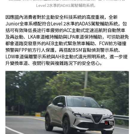
Level 2水準的ADAS駕駛輔助系統。
因應國內消費者對於主動安全科技系統的高度重視，全新
Junior全車系標配符合Level 2水準的ADAS駕駛輔助系統，包
括可有效降低長途行車疲勞的ACC主動式定速巡航附自動煞車
及再啟動、LKA車道維持輔助與LPA車道保持輔助，可協助避免
都會道路突發意外的AEB主動式緊急煞車輔助、FCW前方碰撞
預警與FPP前方行人保護，再搭配BSM盲點偵測警示系統、
LDW車道偏離警示系統與AHB主動式遠光照明系統，進一步提
升變換車道、夜間行駛與複雜路況下的安全信心。