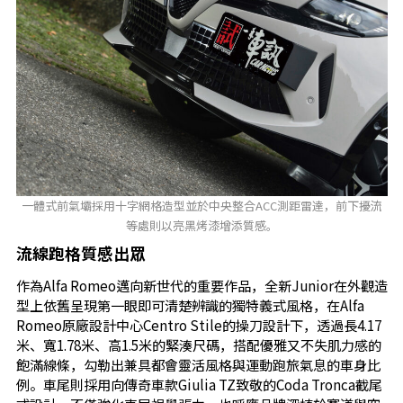
一體式前氣壩採用十字網格造型並於中央整合ACC測距雷達，前下擾流
等處則以亮黑烤漆增添質感。
流線跑格質感出眾
作為Alfa Romeo邁向新世代的重要作品，全新Junior在外觀造
型上依舊呈現第一眼即可清楚辨識的獨特義式風格，在Alfa
Romeo原廠設計中心Centro Stile的操刀設計下，透過長4.17
米、寬1.78米、高1.5米的緊湊尺碼，搭配優雅又不失肌力感的
飽滿線條，勾勒出兼具都會靈活風格與運動跑旅氣息的車身比
例。車尾則採用向傳奇車款Giulia TZ致敬的Coda Tronca截尾