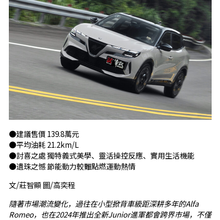
●建議售價 139.8萬元
●平均油耗 21.2km/L
●討喜之處 獨特義式美學、靈活操控反應、實用生活機能
●遺珠之憾 節能動力較難點燃運動熱情
文/莊智顯 圖/高奕程
隨著市場潮流變化，過往在小型掀背車級距深耕多年的Alfa
Romeo，也在2024年推出全新Junior進軍都會跨界市場，不僅