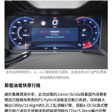
提供品牌傳統的D、N、A三種駕駛模式選擇，主要差異在於油門反應與
換檔邏輯的積極程度。
節能油電快意行路
基於集團資源共享，此次試駕的Junior Ibrida搭載國內消費者
應該已經頗為熟悉的P2 Hybrid油電混合動力系統，採用最大
輸出136hp/23.5kgm的1.2L三缸渦輪引擎，搭配e-DCS6濕式雙
離合器六速自手排變速系統與提供額外21hp/5.2kgm輸出的整