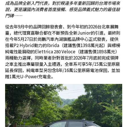
成為品牌全新入門代表，對於睽違多年重新回歸的台灣市場來
說，更是讓國內消費者首度接觸、感受品牌義式魅力的最佳敲
門磚……
從去年9月中的品牌回歸發表會、到今年初的2026台北車展舞
臺，總代理寶嘉聯合都在不斷預告全新Junior的引進，最終則
在今年5月27日於尚鵬汽車內湖旗艦品牌中心正式發表，提供
搭載P2 Hybrid動力的Ibrida（建議售價139.8萬元起）與標榜
純電性能鋼砲的Elettrica 280 Veloce（建議售價189.8萬元）
兩種動力選擇，同時業者針對首批於2026年7月底前完成領牌
之車主推出專屬限量入主禮遇，全車系可享5年/15萬公里原廠
延長保固，純電車型另包含8年/16萬公里原廠電池保固，並加
贈1萬元U-Power充電金。