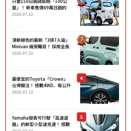
只要150日圓就能跑「100公
里」！ 新車售價69萬日圓的
「3人座」Trike大受歡迎！ 順
2026.07.12
應時代需求，究竟為何能迅速
熱賣？
清新綠色的最新「3排7人座」
Minivan 備受矚目！ 採用全長
4.7公尺剛剛好的車身尺寸與
2026.07.22
「滑門」設計！ 還推出467萬
元日圓起的5人座版...
最便宜的Toyota「Crown」
值得關注！ 搭載4WD、每公升
22.4公里低油耗表現超亮眼！
2026.07.12
配備豐富、超越售價水準，堪
稱高CP值代表的「...
Yamaha發表可行駛「高速道
路」的新型小型速克達！ 搭載
能享受超強勁「渦輪感」的動
2026.07.13