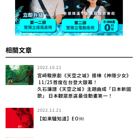
相關文章
2022.10.21
鐘
宮﨑駿原創《天空之城》接棒《神隱少女》
11/25首度在台登大銀幕！
自
久石讓譜《天空之城》主題曲成「日本新國
歌」 日本觀眾票選最佳動畫第一！
2022.11.21
是
【如果驢知道】EO￼
展