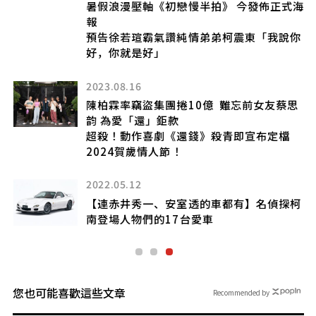
展
暑假浪漫壓軸《初戀慢半拍》 今發佈正式海
報
預告徐若瑄霸氣讚純情弟弟柯震東「我說你
好，你就是好」
4
2023.08.16
陳柏霖率竊盜集團捲10億 難忘前女友蔡思
韵 為愛「還」鉅款
超殺！動作喜劇《還錢》殺青即宣布定檔
2024賀歲情人節！
2022.05.12
【連赤井秀一、安室透的車都有】名偵探柯
南登場人物們的17台愛車
您也可能喜歡這些文章
Recommended by