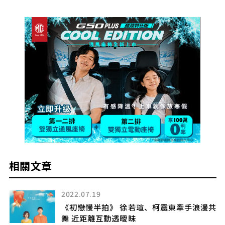
相關文章
2022.07.19
是
《初戀慢半拍》 徐若瑄、柯震東牽手浪漫共
舞 近距離互動透曖昧