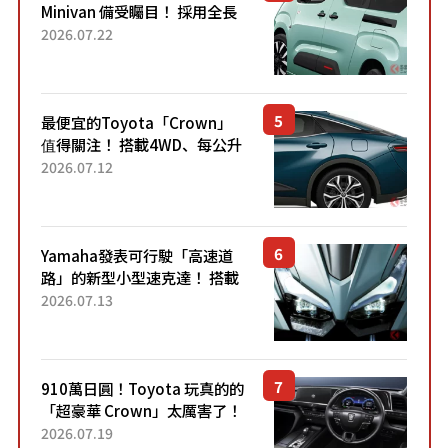
Minivan 備受矚目！ 採用全長
4.7公尺剛剛好的車身尺寸與
2026.07.22
「滑門」設計！ 還推出467萬
元日圓起的5人座版...
最便宜的Toyota「Crown」
值得關注！ 搭載4WD、每公升
22.4公里低油耗表現超亮眼！
2026.07.12
配備豐富、超越售價水準，堪
稱高CP值代表的「...
Yamaha發表可行駛「高速道
路」的新型小型速克達！ 搭載
能享受超強勁「渦輪感」的動
2026.07.13
力系統！ 採用與高階「Super
Sport」車款相同的...
910萬日圓！Toyota 玩真的的
「超豪華 Crown」太厲害了！
採用由「匠人技藝」打造的
2026.07.19