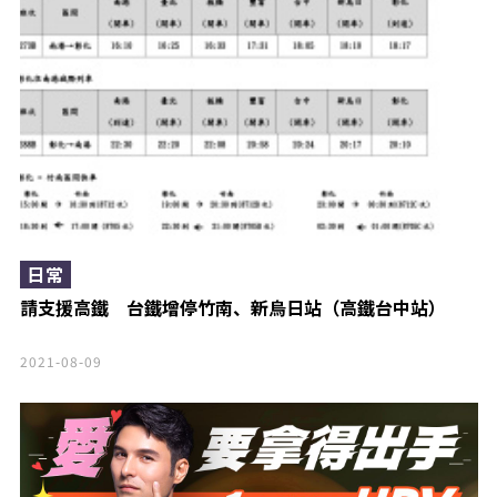
日常
請支援高鐵 台鐵增停竹南、新烏日站（高鐵台中站）
2021-08-09