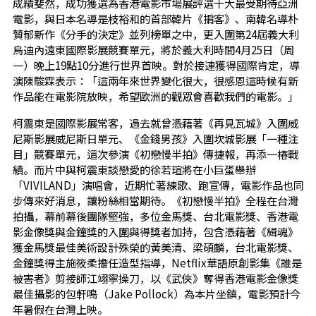
成績斐然，成功獲選為香港電影市場展評選十大最受期待亞洲
電影，與日本名導是枝裕和的首部韓片《掮客》、南韓名導朴
贊郁新作《分手的決定》並列榜單之中，更入圍第24屆義大利
烏迪內遠東國際影展競賽單元，將於義大利時間4月25日（周
一）晚上19點10分進行世界首映。對於接連獲得國際肯定，導
演陳駿霖表示：「這兩年來世界變化很大，很感恩這時候有新
作品能在電影院放映，希望歐洲的觀眾會喜歡我們的電影。」
柯震東是國際影展常客，過去就曾憑藉著《再見瓦城》入圍威
尼斯影展威尼斯日單元、《金錢男孩》入圍坎城影展「一種注
目」競賽單元，這次參演《初戀慢半拍》傳捷報，再添一樁戰
績。而片中與柯震東談戀愛的徐若瑄將在小巨蛋舉辦
「VIVILAND」演唱會，近期忙著練歌、跑宣傳，電影作品也同
步傳來好消息，讓粉絲相當期待。《初戀慢半拍》全程在台灣
拍攝，幕前幕後團隊堅強，多位
金馬獎
、台北電影獎、香港電
影金像獎與金鐘獎的入圍與得獎者加持，包含憑藉著《緝魂》
獲金馬獎最佳美術設計殊榮的黃美清、梁碩麟，台北電影獎、
金鐘獎得主施筱柔擔任造型指導，Netflix華語原創影集《誰是
被害者》剪接師江翊寧操刀，以《武俠》奪得香港電影金像獎
最佳攝影的包軒鳴（Jake Pollock）為本片坐鎮，電影預計今
年暑假在台灣上映。