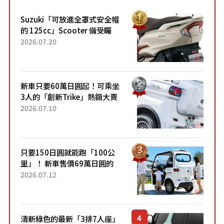
Suzuki「可放進全罩式安全帽
的 125cc」Scooter 備受矚
目！採用全新流線設計與各項
2026.07.20
升級，騎乘更加舒適！已陸續
開始出口的新款「B...
新車只要60萬日圓起！可乘坐
3人的「創新Trike」熱銷大賣
成為人氣車款！「養車成本真
2026.07.10
的超便宜！」「150日圓就能
跑100公里」「小朋友坐得...
只要150日圓就能跑「100公
里」！ 新車售價69萬日圓的
「3人座」Trike大受歡迎！ 順
2026.07.12
應時代需求，究竟為何能迅速
熱賣？
清新綠色的最新「3排7人座」