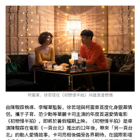
柯震東、徐若瑄在《初戀慢半拍》共譜浪漫戀情
由陳駿霖執導、李耀華監製，徐若瑄與柯震東首度化身銀幕情
侶，攜于子育、范少勳等華麗卡司主演的年度首選愛情電影
《初戀慢半拍》，即將於暑假檔期上映。《初戀慢半拍》是導
演陳駿霖在電影《一頁台北》推出的12年後，帶來「另一頁台
北」的動人愛情故事，卡司亮相後備受各界期待，在國際影壇