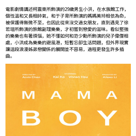
電影劇情講述柯震東所飾演的29歲男生小洪，在水族館工作，
個性溫和又長相帥氣，和于子育所飾演的媽媽美玲相依為命，
被保護得無微不至，也因此從來沒交過女朋友，直到遇見了徐
若瑄所飾演的旅館副理樂樂，才初嘗到戀愛的滋味。看似堅強
的樂樂也有著煩惱，她不懂如何和范少勳所飾演的兒子偉傑相
處，小洪成為樂樂的避風港，短暫忘卻生活問題，但外界現實
讓這段浪漫姊弟戀關係的展開並不容易，過程更發生許多插
曲。