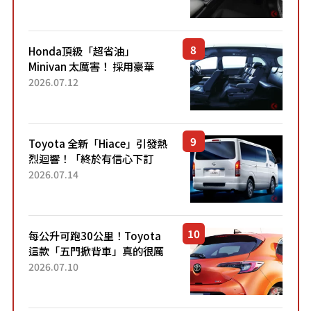
「專屬車色」與運動化「底盤
設定」！還配備專屬豪華...
Honda頂級「超省油」
Minivan 太厲害！ 採用豪華
「真皮座椅」與專屬「黑色內
2026.07.12
裝」！ 每公升可跑約20公里，
兼具優異節能表現與舒適
「三...
Toyota 全新「Hiace」引發熱
烈迴響！「終於有信心下訂
了！」「哪個等級交車最
2026.07.14
快？」討論不斷！但下訂後竟
然還要等「超過半年」才能交
車？...
每公升可跑30公里！Toyota
這款「五門掀背車」真的很厲
害！ 擁有全長4.3公尺的「剛剛
2026.07.10
好車身尺寸」，配備全面升
級！ 採Hybrid專屬設...