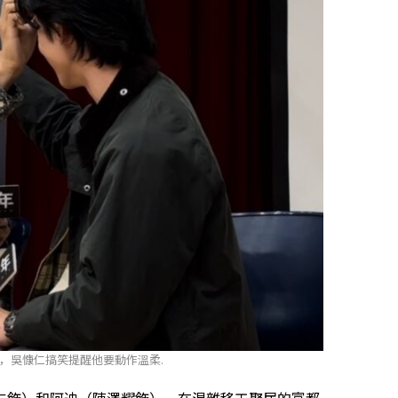
，吳慷仁搞笑提醒他要動作溫柔.