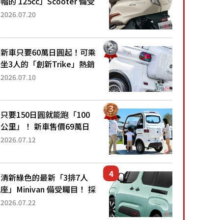
帽的 125cc」Scooter 備受
矚目！採用全新流線設計與
2026.07.20
各項升級，騎乘更加舒適！
已陸續開始出口的新款
「B...
新車只要60萬日圓起！可乘
坐3人的「創新Trike」熱銷
大賣成為人氣車款！「養車
2026.07.10
成本真的超便宜！」「150
日圓就能跑100公里」「小
朋友坐得...
只要150日圓就能跑「100
公里」！ 新車售價69萬日
圓的「3人座」Trike大受歡
2026.07.12
迎！ 順應時代需求，究竟
為何能迅速熱賣？
清新綠色的最新「3排7人
座」Minivan 備受矚目！ 採
用全長4.7公尺剛剛好的車
2026.07.22
身尺寸與「滑門」設計！