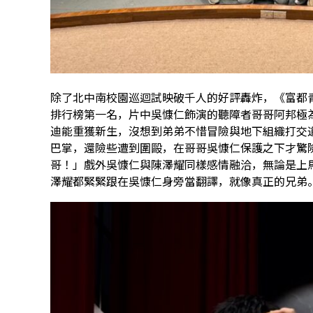
除了北中南校園巡迴試映破千人的好評轟炸，《富都
排行榜第一名，片中吳慷仁飾演的聽障者哥哥阿邦極
迪能重獲新生，沒想到弟弟不惜冒險與地下組織打交
巴掌，還險些遭到圍毆，在哥哥吳慷仁保護之下才驚
哥！」戲外吳慷仁與陳澤耀同樣感情融洽，無論是上
澤耀都緊緊跟在吳慷仁身旁當翻譯，就像真正的兄弟