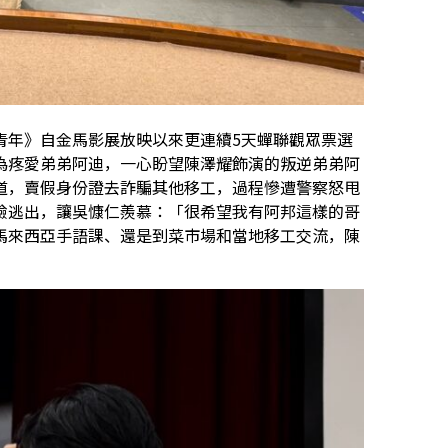
青年》自金馬影展放映以來更連續5天蟬聯觀眾票選
為疼愛弟弟阿迪，一心盼望陳澤耀飾演的叛逆弟弟阿
道，賣假身份證去詐騙其他移工，過程慘遭警察怒甩
險逃出，讓吳慷仁羨慕：「很希望我有阿邦這樣的哥
馬來西亞手語課、還是到菜市場和當地移工交流，陳
。