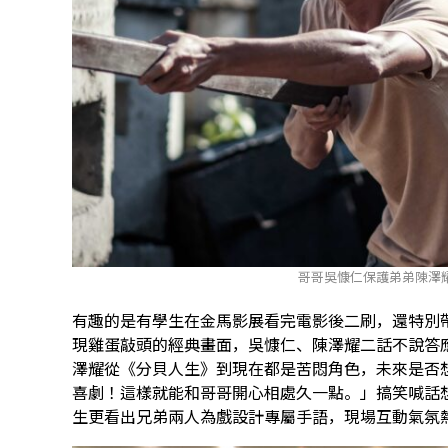
哥哥吳慷仁保護弟弟陳澤
有趣的是有學生在金馬影展看完電影後二刷，還特別
現雞蛋敲頭的經典畫面，吳慷仁、陳澤耀二話不說答
澤耀從《分貝人生》到現在都是苦悶角色，未來是否
喜劇！這樣就能和哥哥開心相處久一點。」搞笑喊話
生更看出兄弟兩人為戲設計專屬手語，現場互動氣氛