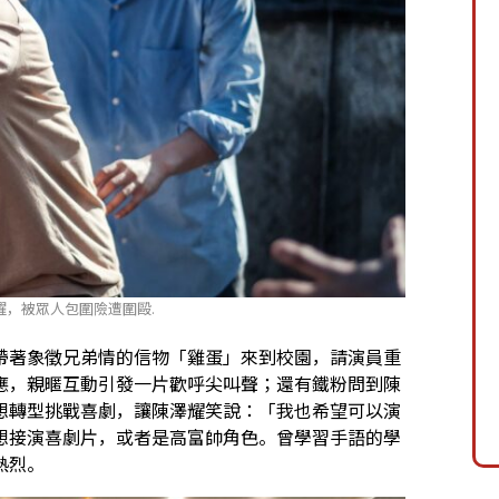
耀，被眾人包圍險遭圍毆.
帶著象徵兄弟情的信物「雞蛋」來到校園，請演員重
應，親暱互動引發一片歡呼尖叫聲；還有鐵粉問到陳
想轉型挑戰喜劇，讓陳澤耀笑說：「我也希望可以演
想接演喜劇片，或者是高富帥角色。曾學習手語的學
熱烈。