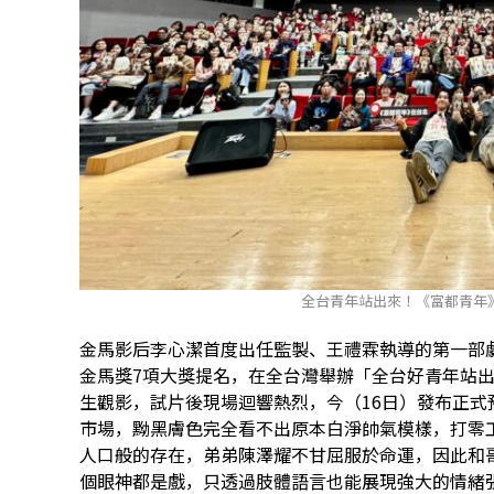
全台青年站出來！《富都青年
金馬影后李心潔首度出任監製、王禮霖執導的第一部
金馬獎7項大獎提名，在全台灣舉辦「全台好青年站
生觀影，試片後現場迴響熱烈，今（16日）發布正
市場，黝黑膚色完全看不出原本白淨帥氣模樣，打零
人口般的存在，弟弟陳澤耀不甘屈服於命運，因此和
個眼神都是戲，只透過肢體語言也能展現強大的情緒