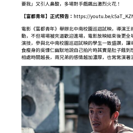
要我」又引人鼻酸，多場對手戲飆出激烈火花！
【富都青年】正式預告：
https://youtu.be/c5aT_KZ
電影《富都青年》舉辦北中南校園巡迴試映，導演王
動，不但場場被夾道歡迎進場，電影放映結束後更全
演技，參與北中南校園巡迴試映的學生一致盛讚，讓
食瘦身的吳慷仁幽默地說自己拍片時其實是肚子餓到
相處時間越長，兩兄弟的感情越加濃厚，也常常演著