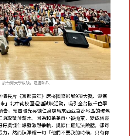
》於台灣大學放映，迴響熱烈
劇情長片《富都青年》席捲國際影展9項大獎、榮獲
出來」北中南校園巡迴試映活動，吸引全台破千位學
式預告，預告曝光吳慷仁身處馬來西亞富都地區的破舊
工賺取微薄薪水，因為和弟弟自小被拋棄，變成幽靈
哥哥吳慷仁爆發激烈爭執，吳慷仁雖無法說話，卻每
張力，然而陳澤耀一句「他們不要我的時候，只有你