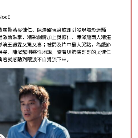
NocE
禮霖帶著吳慷仁、陳澤耀現身旋即引發現場影迷騷
場激動鼓掌，精彩劇情加上吳慷仁、陳澤耀兩人精湛
導演王禮霖又驚又喜；被問及片中最大哭點，為戲節
想哭，陳澤耀則感性地說，隨著與飾演哥哥的吳慷仁
演著就感動到眼淚不自覺流下來。