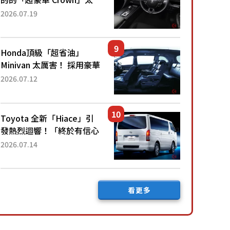
厲害了！採用由「匠人技
2026.07.19
藝」打造的「專屬車色」與
運動化「底盤設定」！還配
備專屬豪華...
Honda頂級「超省油」
Minivan 太厲害！ 採用豪華
「真皮座椅」與專屬「黑色
2026.07.12
內裝」！ 每公升可跑約20
公里，兼具優異節能表現與
舒適「三...
Toyota 全新「Hiace」引
發熱烈迴響！「終於有信心
下訂了！」「哪個等級交車
2026.07.14
最快？」討論不斷！但下訂
後竟然還要等「超過半年」
才能交車？...
看更多