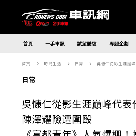
首頁
一手車訊
試駕體驗
專題企劃
首頁
時尚生活
日常
吳慷仁從影生涯巔峰
日常
吳慷仁從影生涯巔峰代表
陳澤耀險遭圍毆
《富都青年》人氣爆棚！