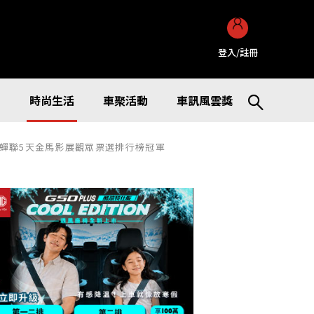
登入/註冊
訊
時尚生活
車聚活動
車訊風雲獎
蟬聯5天金馬影展觀眾票選排行榜冠軍