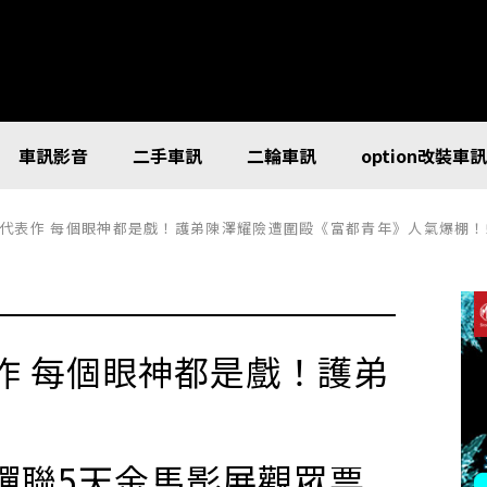
車訊影音
二手車訊
二輪車訊
option改裝車
代表作 每個眼神都是戲！護弟陳澤耀險遭圍毆《富都青年》人氣爆棚！
作 每個眼神都是戲！護弟
蟬聯5天金馬影展觀眾票