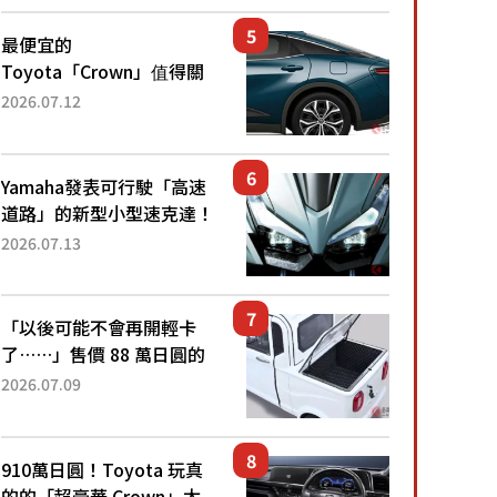
還推出467萬元日圓起的5
人座版...
最便宜的
Toyota「Crown」值得關
注！ 搭載4WD、每公升
2026.07.12
22.4公里低油耗表現超亮
眼！ 配備豐富、超越售價
水準，堪稱高CP值代表的
Yamaha發表可行駛「高速
「...
道路」的新型小型速克達！
搭載能享受超強勁「渦輪
2026.07.13
感」的動力系統！ 採用與
高階「Super Sport」車款
相同的...
「以後可能不會再開輕卡
了……」售價 88 萬日圓的
「超迷你輕型貨車」引發兩
2026.07.09
極評價！「150 日圓就能跑
100 公里！」「免驗車真的
太棒了！...
910萬日圓！Toyota 玩真
的的「超豪華 Crown」太