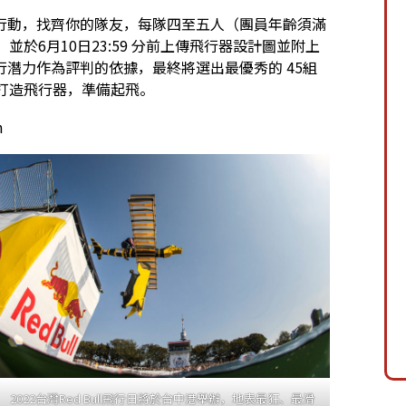
行動，找齊你的隊友，每隊四至五人（團員年齡須滿
於6月10日23:59 分前上傳飛行器設計圖並附上
潛力作為評判的依據，最終將選出最優秀的 45組
打造飛行器，準備起飛。
n
2022台灣Red Bull飛行日將於台中港舉辦，地表最狂、最滑