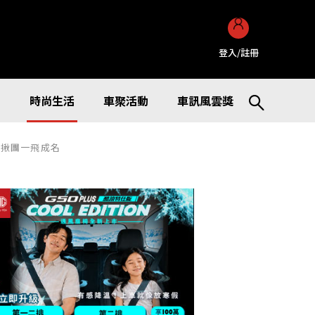
登入/註冊
訊
時尚生活
車聚活動
車訊風雲獎
人揪團一飛成名