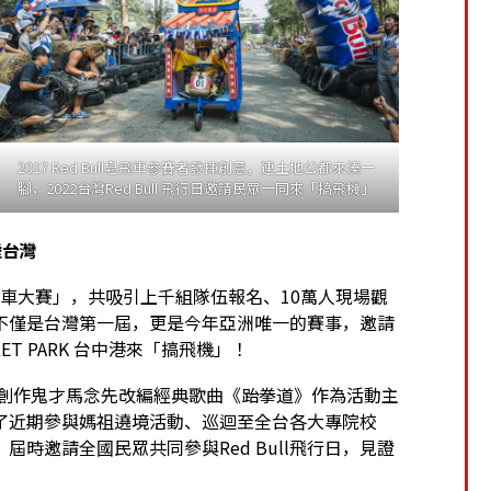
2017 Red Bull皂飛車參賽者發揮創意，連土地公都來湊一
腳，2022台灣Red Bull 飛行日邀請民眾一同來「搞飛機」
陸台灣
Bull皂飛車大賽」，共吸引上千組隊伍報名、10萬人現場觀
，這不僅是台灣第一屆，更是今年亞洲唯一的賽事，邀請
ET PARK 台中港來「搞飛機」！
了邀請創作鬼才馬念先改編經典歌曲《跆拳道》作為活動主
了近期參與媽祖遶境活動、巡迴至全台各大專院校
時邀請全國民眾共同參與Red Bull飛行日，見證