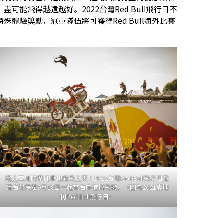
能飛得越遠越好。2022台灣Red Bull飛行日不
體驗獎勵，冠軍隊伍將可獲得Red Bull海外比賽
！
路上常見的摩托車也能飛上天！2022台灣Red Bull飛行日邀
請台灣民眾9月18日一起來台中港搞飛機。（圖為2021奧地
利Red Bull飛行日）