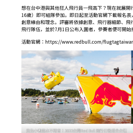
想在台中港與其他狂人飛行員一飛高下？現在就展開
16歲）即可組隊參加。即日起至活動官網下載報名表，並
創意緣由和理念。評審將依據創意、飛行器細節、飛行
飛行隊伍，並於7月1日公布入圍者，參賽者便可開始
活動官網：
https://www.redbull.com/flugtagtaiwa
黃色小鴨落水不稀奇！2022台灣Red Bull 飛行日徵招全台狂