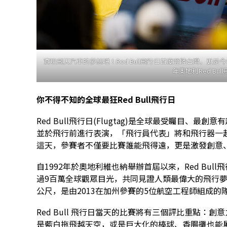
實現飛天汽車的夢想吧！Red Bull飛行日首度登陸台灣，更是
年奧地利Red Bu
你不得不知的全球最狂
Red Bull
飛行日
Red Bull飛行日(Flugtag)是全球最受矚目、
並於飛行前進行表演，「飛行員代表」將和飛行器一
這天，參賽者不僅要比賽誰能飛得遠，更是激發創意
自1992年於奧地利維也納舉辦首屆以來，Red Bul
過9百萬全球觀眾目光，共同見證人類最偉大的飛行夢。目前
公尺，是由2013在加州參賽的5位航空工程師組成的隊伍《Ch
Red Bull 飛行日當天的比賽將有三個評比重點
是藍白拖飛越天空，或是巨大化的棒球、香腸攤也能