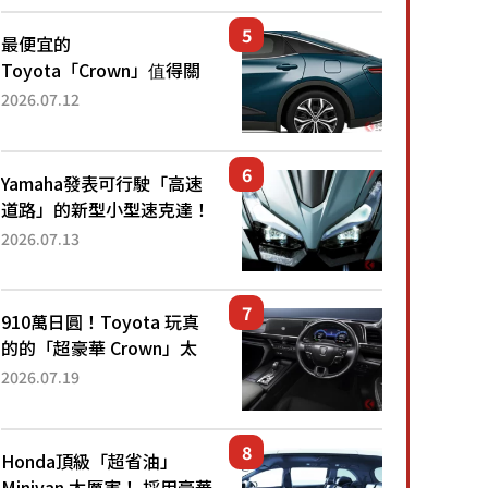
還推出467萬元日圓起的5
人座版...
最便宜的
Toyota「Crown」值得關
注！ 搭載4WD、每公升
2026.07.12
22.4公里低油耗表現超亮
眼！ 配備豐富、超越售價
水準，堪稱高CP值代表的
Yamaha發表可行駛「高速
「...
道路」的新型小型速克達！
搭載能享受超強勁「渦輪
2026.07.13
感」的動力系統！ 採用與
高階「Super Sport」車款
相同的...
910萬日圓！Toyota 玩真
的的「超豪華 Crown」太
厲害了！採用由「匠人技
2026.07.19
藝」打造的「專屬車色」與
運動化「底盤設定」！還配
備專屬豪華...
Honda頂級「超省油」
Minivan 太厲害！ 採用豪華