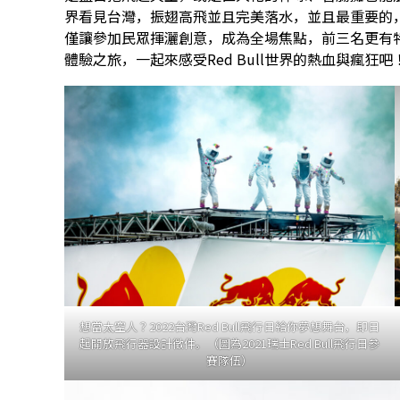
界看見台灣，振翅高飛並且完美落水，並且最重要的，盡可
僅讓參加民眾揮灑創意，成為全場焦點，前三名更有特殊
體驗之旅，一起來感受Red Bull世界的熱血與瘋狂吧
想當太空人？2022台灣Red Bull飛行日給你夢想舞台，即日
起開放飛行器設計徵件。（圖為2021瑞士Red Bull飛行日參
賽隊伍）