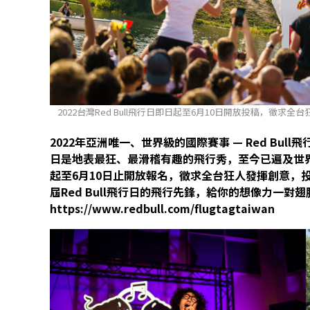
2022台灣Red Bull飛行日即日起至6月10日開放投稿，徵求全台
2022年亞洲唯一、世界級的國際賽事 — Red Bull
日是地表最狂、最滑稽有趣的飛行秀，至今已遍及世
起至6月10日止開放報名，徵求全台狂人發揮創意，
屆Red Bull飛行日的飛行先鋒，給你的想像力一對
https://www.redbull.com/flugtagtaiwan