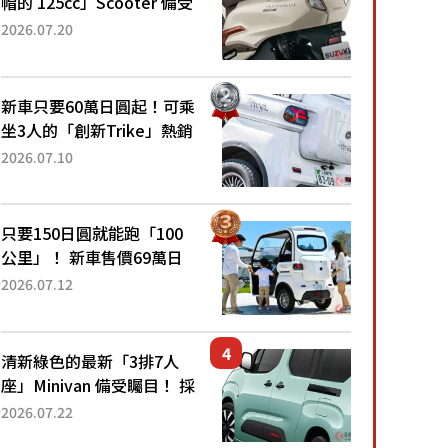
帽的 125cc」Scooter 備受
矚目！採用全新流線設計與
2026.07.20
各項升級，騎乘更加舒適！
已陸續開始出口的新款
「B...
新車只要60萬日圓起！可乘
坐3人的「創新Trike」熱銷
大賣成為人氣車款！「養車
2026.07.10
成本真的超便宜！」「150
日圓就能跑100公里」「小
朋友坐得...
只要150日圓就能跑「100
公里」！ 新車售價69萬日
圓的「3人座」Trike大受歡
2026.07.12
迎！ 順應時代需求，究竟
為何能迅速熱賣？
清新綠色的最新「3排7人
座」Minivan 備受矚目！ 採
用全長4.7公尺剛剛好的車
2026.07.22
身尺寸與「滑門」設計！