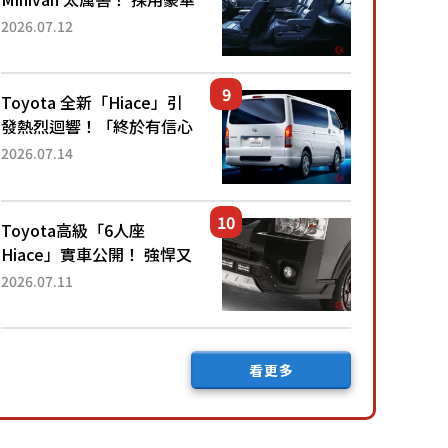
「真皮座椅」與專屬「黑色
2026.07.12
內裝」！ 每公升可跑約20
公里，兼具優異節能表現與
舒適「三...
Toyota 全新「Hiace」引
發熱烈迴響！「終於有信心
下訂了！」「哪個等級交車
2026.07.14
最快？」討論不斷！但下訂
後竟然還要等「超過半年」
才能交車？...
Toyota高級「6人座
Hiace」實車公開！ 強悍又
充滿魄力的「全黑設計」搭
2026.07.11
配特別「豪華內裝」！
Premium打造的「限定
Bruno」由...
看更多