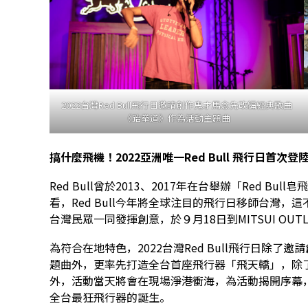
2022台灣Red Bull飛行日邀請創作鬼才馬念先改編經典歌曲
《跆拳道》作為活動主題曲
搞什麼飛機！
2022
亞洲唯一
Red Bull
飛行日首次登
Red Bull曾於2013、2017年在台舉辦「Red 
看，Red Bull今年將全球注目的飛行日移師台灣
台灣民眾一同發揮創意，於９月18日到MITSUI OUTL
為符合在地特色，2022台灣Red Bull飛行日除
題曲外，更率先打造全台首座飛行器「飛天轎」，除
外，活動當天將會在現場淨港衝海，為活動揭開序幕，屆
全台最狂飛行器的誕生。