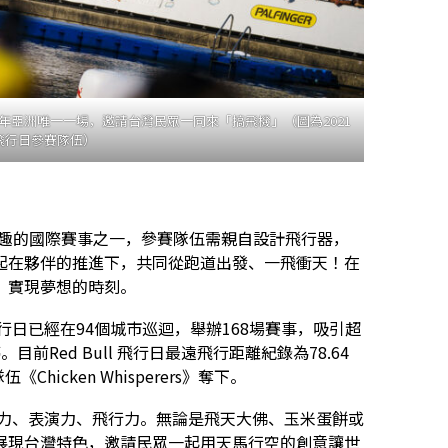
今年亞洲唯一一場，邀請台灣民眾一同來「搞飛機」（圖為2021
ll飛行日參賽隊伍）
最創意有趣的國際賽事之一，參賽隊伍需親自設計飛行器，
起在夥伴的推進下，共同從跑道出發、一飛衝天！在
、實現夢想的時刻。
l飛行日已經在94個城市巡迴，舉辦168場賽事，吸引超
Red Bull 飛行日最遠飛行距離紀錄為78.64
icken Whisperers》奪下。
：創意力、表演力、飛行力。無論是飛天大佛、玉米蛋餅或
展現台灣特色，邀請民眾一起用天馬行空的創意讓世