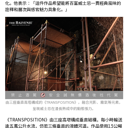
化。他表示：「這件作品希望能將百富威士忌一貫經典風味的
詮釋和層次與感官魅力具象化。」
由三座垂直高塔構成的《TRANSPOSITION》，融合光影、霧氣等元素，
呈現威士忌在漫長熟成中的動態張力。
《TRANSPOSITION》由三座高塔構成垂直結構，每小時輸送
逾五萬公升水流，仿若三條垂直的液體河道。作品使用1.5公噸