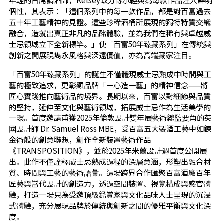
個性，其表示：「這個系列中的每一款作品，都是對百富過去
五十年工藝精神的見證。這些珍稀酒桶所展現的獨特特質交織
融合，造就出真正非凡的品酩體驗，並為我們在稀有與卓越威
士忌領域立下全新標竿。」使「百富50年臻藏系列」在傳統與
創新之間展現雋永風格與深遠價值，亦為高端藏家注目。
「百富50年臻藏系列」的誕生不僅體現威士忌熟成中時間與工
藝的極致追求，更彰顯品牌「一心造一藝」的精神信念——將
匠心實踐推向藝術品的境界。長期以來，百富以對細節與品質
的堅持，延伸至文化與藝術領域，拓展威士忌作為生活美學的
一環。首度邀請甫獲2025年倫敦設計雙年展藝術總監要角的英
國設計師 Dr. Samuel Ross MBE，受百富五大製酒工藝中如鍊
金術般的創意聯想，創作全新裝置藝術作品
《TRANSPOSITION》，並於2025年米蘭設計週首度公開展
出。此作不僅詮釋威士忌熟成過程的深層意涵，形塑出融合材
質、時間與工藝的藝術語彙。這場跨界合作匯聚百富酒廠百年
匠藝與當代設計的創造力，透過空間裝置、視覺構成與感官體
驗，打造一場只為受邀頂級鑑賞家與文化品味人士呈現的沉浸
式體驗，充分展現品牌於傳統與創新之間的優雅平衡與文化深
度。