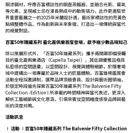
銅漆鋼材，呼應百富標誌性的銅壺蒸餾器，並融合光影、霧氣
等元素，呈現威士忌在漫長熟成中的動態張力。此作更進駐世
界重要藝展之一的2025年米蘭設計週，藝術家標誌性的亮黃色
點綴整體作品，作為創新與未來象徵，打造出一場傳統與當代
的視覺對話。
百富50
年臻藏系列
臺北嘉佩樂首度登場，獻予極少數品味知己
除以策展形式外，「百富50年臻藏系列」攜手甫開幕即備受矚
目的臺北嘉佩樂酒店（Capella Taipei），其低調優雅且極具
私密感的空間語彙，以空間設計、視覺與體驗細節，於隱奢場
域中建構出一場專屬於品味人士的匠藝體驗。百富臻稀鑑賞會
活動全程採邀請制，匯聚品牌頂級會員、設計與藝術圈領袖，
於限定時段搶先探索百富50年臻藏系列 The Balvenie Fifty
Collection -Edition I 所承載的時間精神與當代表述，更深入
解析工藝細節與文化意涵，引領來賓從空間維度感受品牌與藝
術的深度共鳴。
活動訊息
∣
活動
∣
百富50
年臻藏系列 The Balvenie Fifty Collection