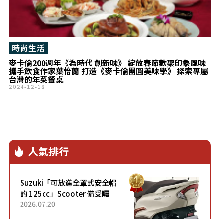
時尚生活
麥卡倫200週年《為時代 創新味》 綻放春節歡聚印象風味
攜手飲食作家葉怡蘭 打造《麥卡倫團圓美味學》 探索專屬
台灣的年菜餐桌
2024-12-18
人氣排行
Suzuki「可放進全罩式安全帽
的 125cc」Scooter 備受矚
目！採用全新流線設計與各項
2026.07.20
升級，騎乘更加舒適！已陸續