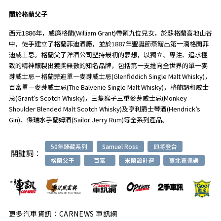
關於格蘭父子
西元1886年，威廉格蘭(William Grant)帶領九位兒女，於蘇格蘭高地山谷
中，徒手建立了格蘭菲迪酒廠，並於1887年聖誕節蒸餾出第一滴格蘭菲
迪威士忌。格蘭父子洋酒公司堅持最初的夢想，以獨立、專注、追求極
致的精神釀製出獲獎無數的知名品牌，包括第一支推向全世界的單一麥
芽威士忌－格蘭菲迪單一麥芽威士忌(Glenfiddich Single Malt Whisky)，
百富單一麥芽威士忌(The Balvenie Single Malt Whisky)，格蘭調和威士
忌(Grant’s Scotch Whisky)，三隻猴子三重麥芽威士忌(Monkey
Shoulder Blended Malt Scotch Whisky)及亨利爵士琴酒(Hendrick’s
Gin)、傑瑞水手蘭姆酒(Sailor Jerry Rum)等全系列產品。
50年臻藏系列
Samuel Ross
即將登台
關鍵詞：
格蘭父子
百富
米蘭設計週
臺北嘉佩樂
更多汽車資訊：CARNEWS 車訊網