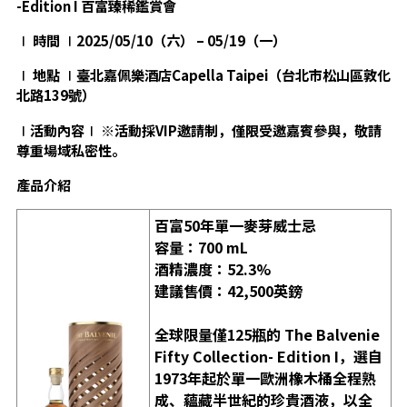
-Edition I
百富
臻
稀鑑賞會
∣
時間
∣2025/05/10
（六） – 05/19
（一）
∣
地點
∣
臺北嘉佩樂酒店Capella Taipei
（台北市松山區敦化
北路139
號）
∣活動內容∣ ※活動採VIP邀請制，僅限受邀嘉賓參與，敬請
尊重場域私密性。
產品介紹
百富50年單一麥芽威士忌
容量：700 mL
酒精濃度：52.3%
建議售價：42,500英鎊
全球限量僅125瓶的 The Balvenie
Fifty Collection- Edition I，選自
1973年起於單一歐洲橡木桶全程熟
成、蘊藏半世紀的珍貴酒液，以全