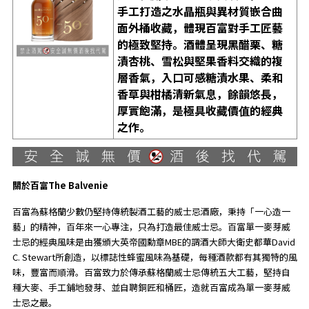
手工打造之水晶瓶與異材質嵌合曲
面外桶收藏，體現百富對手工匠藝
的極致堅持。酒體呈現黑醋栗、糖
漬杏桃、雪松與堅果香料交織的複
層香氣，入口可感糖漬水果、柔和
香草與柑橘清新氣息，餘韻悠長，
厚實飽滿，是極具收藏價值的經典
之作。
關於百富The Balvenie
百富為蘇格蘭少數仍堅持傳統製酒工藝的威士忌酒廠，秉持「一心造一
藝」的精神，百年來一心專注，只為打造最佳威士忌。百富單一麥芽威
士忌的經典風味是由獲頒大英帝國勳章MBE的調酒大師大衛史都華David
C. Stewart所創造，以標誌性蜂蜜風味為基礎，每種酒款都有其獨特的風
味，豐富而順滑。百富致力於傳承蘇格蘭威士忌傳統五大工藝，堅持自
種大麥、手工鋪地發芽、並自聘銅匠和桶匠，造就百富成為單一麥芽威
士忌之最。