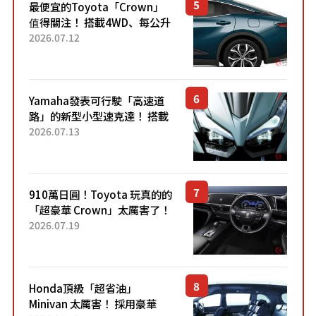
最便宜的Toyota「Crown」
值得關注！ 搭載4WD、每公升
22.4公里低油耗表現超亮眼！
2026.07.12
配備豐富、超越售價水準，堪
稱高CP值代表的「...
Yamaha發表可行駛「高速道
路」的新型小型速克達！ 搭載
能享受超強勁「渦輪感」的動
2026.07.13
力系統！ 採用與高階「Super
Sport」車款相同的...
910萬日圓！Toyota 玩真的的
「超豪華 Crown」太厲害了！
採用由「匠人技藝」打造的
2026.07.19
「專屬車色」與運動化「底盤
設定」！還配備專屬豪華...
Honda頂級「超省油」
Minivan 太厲害！ 採用豪華