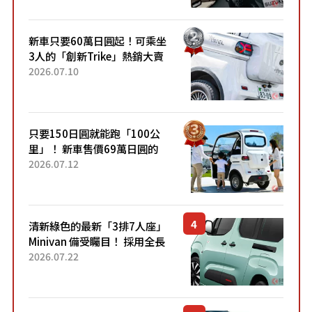
開始出口的新款「B...
新車只要60萬日圓起！可乘坐
3人的「創新Trike」熱銷大賣
成為人氣車款！「養車成本真
2026.07.10
的超便宜！」「150日圓就能
跑100公里」「小朋友坐得...
只要150日圓就能跑「100公
里」！ 新車售價69萬日圓的
「3人座」Trike大受歡迎！ 順
2026.07.12
應時代需求，究竟為何能迅速
熱賣？
清新綠色的最新「3排7人座」
Minivan 備受矚目！ 採用全長
4.7公尺剛剛好的車身尺寸與
2026.07.22
「滑門」設計！ 還推出467萬
元日圓起的5人座版...