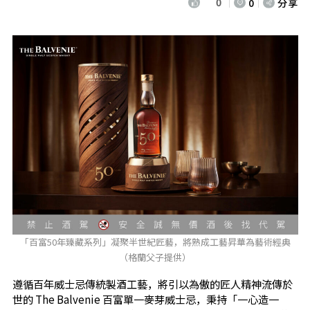
0
0
分享
「百富50年臻藏系列」凝聚半世紀匠藝，將熟成工藝昇華為藝術經典
（格蘭父子提供）
遵循百年威士忌傳統製酒工藝，將引以為傲的匠人精神流傳於
世的 The Balvenie 百富單一麥芽威士忌，秉持「一心造一