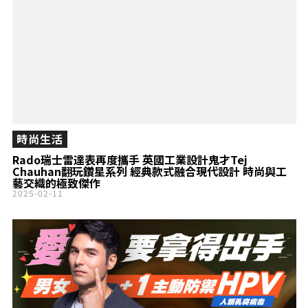
時尚生活
Rado瑞士雷達表再度攜手 英國工業設計鬼才Tej
Chauhan翻玩鑽星系列 經典款式融合現代設計 時尚與工
藝交織的極致傑作
2025-02-11