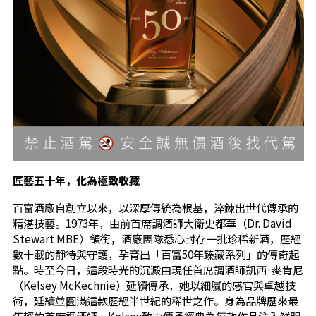
匠藝五十年，化為極致收藏
百富酒廠自創立以來，以深厚傳統為根基，淬鍊出世代傳承的
精湛技藝。1973年，由前首席調酒師大衛史都華（Dr. David
Stewart MBE）領銜，酒廠團隊悉心封存一批珍稀新酒，歷經
數十載的靜待與守護，孕育出「百富50年臻藏系列」的傳奇起
點。時至今日，這段時光的沉澱由現任首席調酒師凱西·麥肯尼
（Kelsey McKechnie）延續傳承，她以細膩的感官與卓越技
術，延續並圓滿這款歷經半世紀的稀世之作。身為品牌歷來最
年輕的首席調酒師，Kelsey致力傳承經典為每款作品注入鮮明