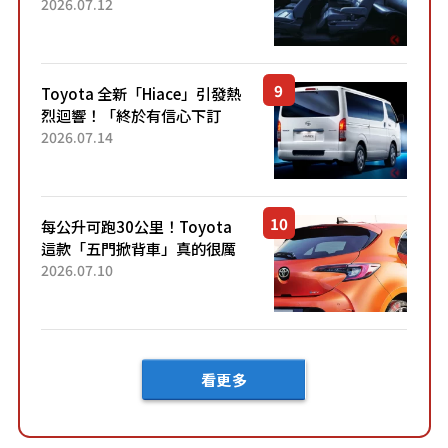
「真皮座椅」與專屬「黑色內
2026.07.12
裝」！ 每公升可跑約20公里，
兼具優異節能表現與舒適
「三...
Toyota 全新「Hiace」引發熱
烈迴響！「終於有信心下訂
了！」「哪個等級交車最
2026.07.14
快？」討論不斷！但下訂後竟
然還要等「超過半年」才能交
車？...
每公升可跑30公里！Toyota
這款「五門掀背車」真的很厲
害！ 擁有全長4.3公尺的「剛剛
2026.07.10
好車身尺寸」，配備全面升
級！ 採Hybrid專屬設...
看更多