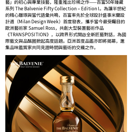
藝」的初心與專業技藝，隆重推出珍稀之作——百富50年臻藏
系列 The Balvenie Fifty Collection – Edition I。為讓半世紀
的精心雕琢與當代語彙共鳴，百富率先於全球設計盛事米蘭設
計週（Milan Design Week）首度發表，攜手當今最受矚目的
歐洲藝術家 Samuel Ross，共創大型裝置藝術作品
《TRANSPOSITION》，以跨界形式開啟全新匠藝對話，為國
際藝文與品酩圈掀起高度話題。亞洲首度品鑑亦即將揭幕，邀
集品味鑑賞家共同見證時間與藝術的交織之作。