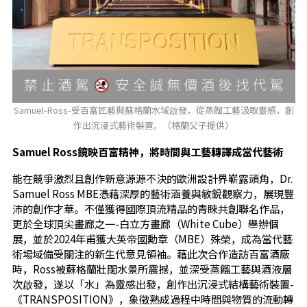
Samuel-Ross-受百富匠藝與蘇格蘭水域啟發，從蒸餾工藝汲取靈感，創
作出沉浸式藝術裝置。（格蘭父子提供）
Samuel Ross
鏡映百富精神，將時間與工藝轉譯成當代藝術
能在競爭激烈且創作新意源源不決的歐洲設計界嶄露頭角，Dr.
Samuel Ross MBE憑藉深厚的藝術涵養與敏銳觀察力，展現豐
沛的創作才華。不僅獲得國際頂流精品的青睞共創聯名作品，
更於全球頂尖畫廊之一-白立方畫廊（White Cube）舉辦個
展，並於2024年甫獲大英帝國勳章（MBE）殊榮，成為當代藝
術場域備受關注的新生代意見領袖。藉此次合作造訪百富酒廠
時，Ross被蘇格蘭壯闊水景所震撼，並深受蒸餾工藝與酒液層
次啟發，遂以「水」為靈感出發，創作出沉浸式結構藝術裝置-
《TRANSPOSITION》，象徵熟成過程中時間與物質的流動轉