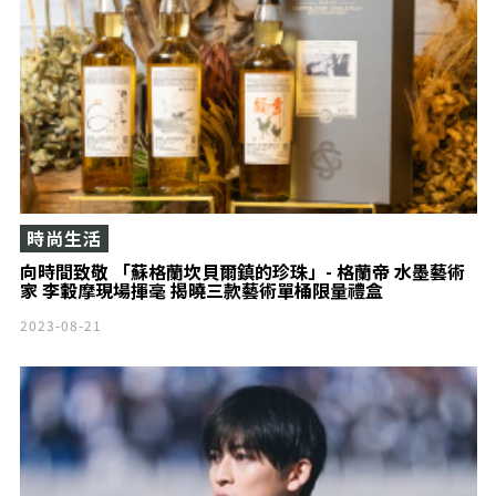
時尚生活
向時間致敬 「蘇格蘭坎貝爾鎮的珍珠」- 格蘭帝 水墨藝術
家 李轂摩現場揮毫 揭曉三款藝術單桶限量禮盒
2023-08-21