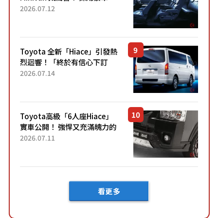
「真皮座椅」與專屬「黑色內
2026.07.12
裝」！ 每公升可跑約20公里，
兼具優異節能表現與舒適
「三...
Toyota 全新「Hiace」引發熱
烈迴響！「終於有信心下訂
了！」「哪個等級交車最
2026.07.14
快？」討論不斷！但下訂後竟
然還要等「超過半年」才能交
車？...
Toyota高級「6人座Hiace」
實車公開！ 強悍又充滿魄力的
「全黑設計」搭配特別「豪華
2026.07.11
內裝」！ Premium打造的「限
定Bruno」由...
看更多