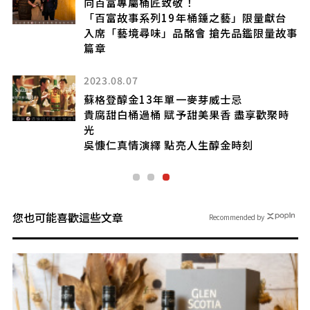
向百富專屬桶匠致敬！
「百富故事系列19年桶錘之藝」限量獻台
入席「藝境尋味」品酩會 搶先品鑑限量故事
篇章
年
2023.08.07
蘇格登醇金13年單一麥芽威士忌
貴腐甜白桶過桶 賦予甜美果香 盡享歡聚時
光
吳慷仁真情演繹 點亮人生醇金時刻
您也可能喜歡這些文章
Recommended by