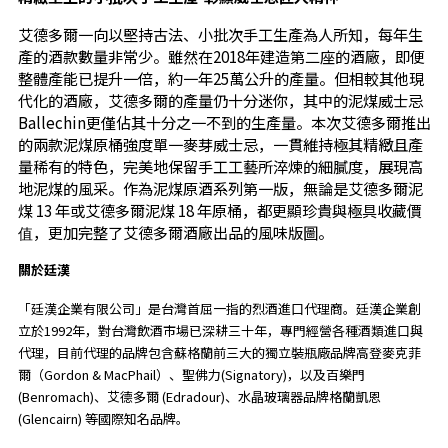
艾德多爾一向以堅持古法、小批次手工生產為人所知，每年生
產的酒款數量非常少。雖然在2018年建造第二座的酒廠，即便
整體產能已提升一倍，約一年25萬公升的產量。但相較其他現
代化的酒廠，艾德多爾的產量仍十分迷你，其中的泥煤威士忌
Ballechin更僅佔其十分之一不到的生產量。本次艾德多爾推出
的兩款泥煤原桶強度單一麥芽威士忌，一貫維持極其精緻且產
量稀有的特色，完美地保留手工工藝所淬煉的細膩度，展現高
地泥煤的風采。作為泥煤原酒系列第一版，無論是艾德多爾泥
煤 13 年或艾德多爾泥煤 18 年原桶，都更顯珍貴與極具收藏價
值，更加完整了艾德多爾酒廠出品的風味版圖。
關於廷漢
「廷漢企業有限公司」是台灣首屈一指的烈酒進口代理商。廷漢企業創
立於1992年，對台灣飲酒市場已深耕三十年，專門經營各種酒類進口與
代理，目前代理的品牌包含蘇格蘭前三大的獨立裝瓶廠品牌高登麥克菲
爾（Gordon & MacPhail）、聖佛力(Signatory)，以及百樂門
(Benromach)、艾德多爾 (Edradour)、水晶玻璃器品牌格蘭凱恩
(Glencairn) 等國際知名品牌。