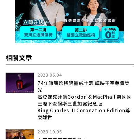
相關文章
2023.05.04
74年陳釀珍稀限量威士忌 輝映王室尊貴榮
光
」
高登麥克菲爾Gordon & MacPhail 英國國
王陛下查爾斯三世加冕紀念版
King Charles III Coronation Edition尊
榮臨世
蘭威
2023.10.05