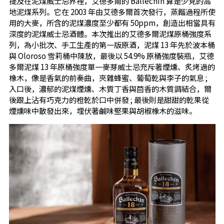
提及在泥煤威士忌界裡，艾德多爾的 Ballechin 算是少見的高
地泥煤系列。它在 2003 年由艾德多爾首次發行，蒸餾過程所使
用的大麥，所含的泥煤濃度至少都有 50ppm，創造出相當具有
深度的泥煤威士忌酒體。本次推出的艾德多爾泥煤原桶強度系
列，為小批次、手工生產的第一版原酒，泥煤 13 年先於波本桶
與 Oloroso 雪莉桶中陳放，最後以 54.9% 原桶強度裝瓶，艾德
多爾泥煤 13 年原桶強度單一麥芽威士忌充斥著煙燻、炙烤過的
橡木，像是香氣的前奏曲，夾雜蜂蜜、葡萄乾與李子的氣息 ;
入口後，濃郁的泥煤煙燻、木質丁香與茴香的木質調結合，爾
後跟上沾有巧克力的橙乾於口中併發 ; 最後則是甜甜的乾果從
煙燻味中散發出來，埋伏著鹹味堅果與胡椒橡木的滋味。