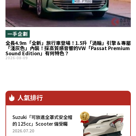
一手企劃
全長4.9m「全新」旅行車登場！1.5升「渦輪」引擎＆專屬
「淺灰色」內裝！採高質感音響的VW「Passat Premium
Sound Edition」有何特色？
2026-08-09
人氣排行
Suzuki「可放進全罩式安全帽
的 125cc」Scooter 備受矚
目！採用全新流線設計與各項
2026.07.20