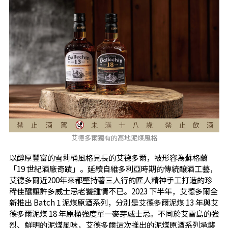
艾德多爾獨有的高地泥煤風格
以醇厚豐富的雪莉桶風格見長的艾德多爾，被形容為蘇格蘭
「19 世紀酒廠奇蹟」。延續自維多利亞時期的傳統釀酒工藝，
艾德多爾近200年來都堅持著三人行的匠人精神手工打造的珍
稀佳釀讓許多威士忌老饕鍾情不已。2023 下半年，艾德多爾全
新推出 Batch 1 泥煤原酒系列，分別是艾德多爾泥煤 13 年與艾
德多爾泥煤 18 年原桶強度單一麥芽威士忌。不同於艾雷島的強
烈、鮮明的泥煤風味，艾德多爾這次推出的泥煤原酒系列承襲