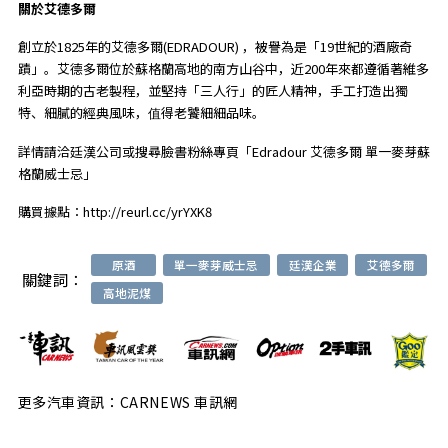
關於艾德多爾
創立於1825年的艾德多爾(EDRADOUR) ，被譽為是「19世紀的酒廠奇
蹟」。艾德多爾位於蘇格蘭高地的南方山谷中，近200年來都遵循著維多
利亞時期的古老製程，並堅持「三人行」的匠人精神，手工打造出獨
特、細膩的經典風味，值得老饕細細品味。
詳情請洽廷漢公司或搜尋臉書粉絲專頁「Edradour 艾德多爾 單一麥芽蘇
格蘭威士忌」
購買據點：
http://reurl.cc/yrYXK8
原酒
單一麥芽威士忌
廷漢企業
艾德多爾
關鍵詞：
高地泥煤
更多汽車資訊：CARNEWS 車訊網