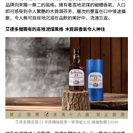
品牌向來獨一無二的風格。擁有著高地泥煤的細緻香氣，入口
即可感受到令人驚艷的木質調芬芳，層次的豐富在口中慢速擴
散，令人無可自拔地沉溺在品飲的美好中，流連忘返。
艾德多爾獨有的高地泥煤風格 木質調香氣令人神往
艾德多爾泥煤 13 年原桶強度單一麥芽威士忌 建議售價 $3540