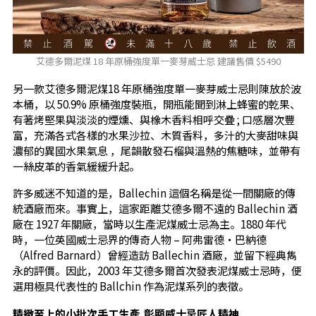
艾德多爾泥煤 18 年原桶強度單一麥芽威士忌 建議售價 $5490
另一款艾德多爾泥煤18 年原桶強度單一麥芽威士忌則陳放於波
本桶，以 50.9% 原桶強度裝瓶，開瓶能聞到淋上蜂蜜的乾果、
有著烤堅果與淡淡的煙燻、與橡木香料相呼交疊 ; 口感層次豐
富，充滿各式各樣的水果沙拉、木質香料，多汁的大麥甜味與
濃郁的異國水果氣息 ，尾韻散發石榴與溫熱的焦糖味，並帶有
一絲皮革的香氣緩緩升起。
許多威迷不知道的是，Ballechin 這個名稱是從一間關廠的傳
統酒廠而來。事實上，這家距離艾德多爾不遠的 Ballechin 酒
廠在 1927 年關廠，當時以生產泥煤威士忌為主。1880 年代
時，一位英國威士忌界的傳奇人物 – 阿弗雷德・巴納德
（Alfred Barnard）曾經造訪 Ballechin 酒廠，並留下經典雋
永的評價。因此，2003 年艾德多爾首次發表泥煤威士忌時，便
選用極具代表性的 Ballchin 作為泥煤系列的表徵。
精緻至上的小批次手工生產 彰顯威士忌匠人精神