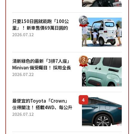
升級，騎乘更加舒適！已陸續
開始出口的新款「B...
只要150日圓就能跑「100公
里」！ 新車售價69萬日圓的
「3人座」Trike大受歡迎！ 順
2026.07.12
應時代需求，究竟為何能迅速
熱賣？
清新綠色的最新「3排7人座」
Minivan 備受矚目！ 採用全長
4.7公尺剛剛好的車身尺寸與
2026.07.22
「滑門」設計！ 還推出467萬
元日圓起的5人座版...
最便宜的Toyota「Crown」
值得關注！ 搭載4WD、每公升
22.4公里低油耗表現超亮眼！
2026.07.12
配備豐富、超越售價水準，堪
稱高CP值代表的「...