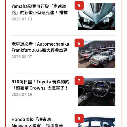
Yamaha發表可行駛「高速道
路」的新型小型速克達！ 搭載
能享受超強勁「渦輪感」的動
2026.07.13
力系統！ 採用與高階「Super
Sport」車款相同的...
老車迷必看！Automechanika
Frankfurt 2026擴大經典車專
區 1954年珍稀古董車現場修復
2026.08.07
910萬日圓！Toyota 玩真的的
「超豪華 Crown」太厲害了！
採用由「匠人技藝」打造的
2026.07.19
「專屬車色」與運動化「底盤
設定」！還配備專屬豪華...
Honda頂級「超省油」
Minivan 太厲害！ 採用豪華