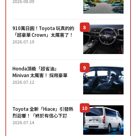
方式
2026.08.09
910萬日圓！Toyota 玩真的的
「超豪華 Crown」太厲害了！
採用由「匠人技藝」打造的
2026.07.19
「專屬車色」與運動化「底盤
設定」！還配備專屬豪華...
Honda頂級「超省油」
Minivan 太厲害！ 採用豪華
「真皮座椅」與專屬「黑色內
2026.07.12
裝」！ 每公升可跑約20公里，
兼具優異節能表現與舒適
「三...
Toyota 全新「Hiace」引發熱
烈迴響！「終於有信心下訂
了！」「哪個等級交車最
2026.07.14
快？」討論不斷！但下訂後竟
然還要等「超過半年」才能交