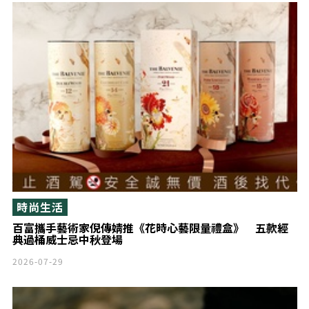
時尚生活
百富攜手藝術家倪傳婧推《花時心藝限量禮盒》 五款經
典過桶威士忌中秋登場
2026-07-29