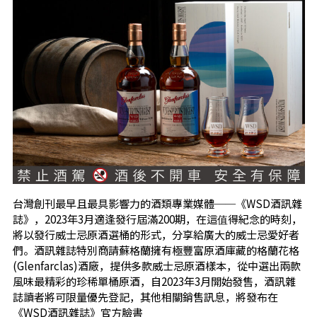
台灣創刊最早且最具影響力的酒類專業媒體──《WSD酒訊雜
誌》，2023年3月適逢發行屆滿200期，在這值得紀念的時刻，
將以發行威士忌原酒選桶的形式，分享給廣大的威士忌愛好者
們。酒訊雜誌特別商請蘇格蘭擁有極豐富原酒庫藏的格蘭花格
(Glenfarclas)酒廠，提供多款威士忌原酒樣本，從中選出兩款
風味最精彩的珍稀單桶原酒，自2023年3月開始發售，酒訊雜
誌讀者將可限量優先登記，其他相關銷售訊息，將發布在
《WSD酒訊雜誌》官方臉書