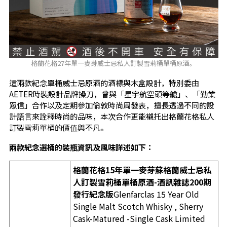
格蘭花格27年單一麥芽威士忌私人訂製雪莉桶單桶原酒。
這兩款紀念單桶威士忌原酒的酒標與木盒設計，特別委由
AETER時裝設計品牌操刀，曾與「星宇航空頭等艙」、「勤業
眾信」合作以及定期參加倫敦時尚周發表，擅長透過不同的設
計語言來詮釋時尚的品味，本次合作更能襯托出格蘭花格私人
訂製雪莉單桶的價值與不凡。
兩款紀念選桶的裝瓶資訊及風味詳述如下：
格蘭花格15年單一麥芽蘇格蘭威士忌私
人訂製雪莉桶單桶原酒-酒訊雜誌200期
發行紀念版
Glenfarclas 15 Year Old
Single Malt Scotch Whisky , Sherry
Cask-Matured -Single Cask Limited