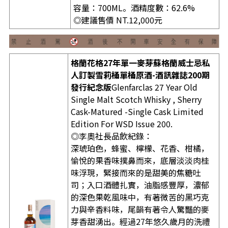
容量：700ML。酒精度數：62.6%
◎建議售價 NT.12,000元
格蘭花格27年單一麥芽蘇格蘭威士忌私
人訂製雪莉桶單桶原酒-酒訊雜誌200期
發行紀念版
Glenfarclas 27 Year Old
Single Malt Scotch Whisky , Sherry
Cask-Matured -Single Cask Limited
Edition For WSD Issue 200.
◎李奧社長品飲紀錄：
深琥珀色，蜂蜜、檸檬、花香、柑橘，
愉悅的果香味撲鼻而來，底層淡淡肉桂
味浮現，緊接而來的是甜美的焦糖吐
司；入口酒體扎實，油脂感豐厚，濃郁
的深色果乾風味中，有著微苦的黑巧克
力與辛香料味，尾韻有著令人驚豔的麥
芽香甜湧出。經過27年悠久歲月的洗禮