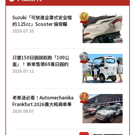
Suzuki「可放進全罩式安全帽
的 125cc」Scooter 備受矚
目！採用全新流線設計與各項
2026.07.20
升級，騎乘更加舒適！已陸續
開始出口的新款「B...
只要150日圓就能跑「100公
里」！ 新車售價69萬日圓的
「3人座」Trike大受歡迎！ 順
2026.07.12
應時代需求，究竟為何能迅速
熱賣？
老車迷必看！Automechanika
Frankfurt 2026擴大經典車專
區 1954年珍稀古董車現場修復
2026.08.07