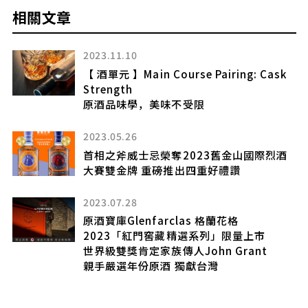
相關文章
2023.11.10
軸
【 酒單元 】Main Course Pairing: Cask
Strength
原酒品味學，美味不受限
福爾
2023.05.26
首相之斧威士忌榮奪2023舊金山國際烈酒
大賽雙金牌 重磅推出四重好禮讚
2023.07.28
添
原酒寶庫Glenfarclas 格蘭花格
2023「紅門窖藏精選系列」限量上市
世界級雙獎肯定家族傳人John Grant
親手嚴選年份原酒 獨獻台灣