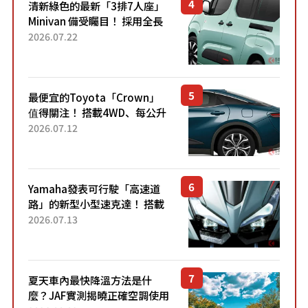
清新綠色的最新「3排7人座」
Minivan 備受矚目！ 採用全長
4.7公尺剛剛好的車身尺寸與
2026.07.22
「滑門」設計！ 還推出467萬
元日圓起的5人座版...
最便宜的Toyota「Crown」
值得關注！ 搭載4WD、每公升
22.4公里低油耗表現超亮眼！
2026.07.12
配備豐富、超越售價水準，堪
稱高CP值代表的「...
Yamaha發表可行駛「高速道
路」的新型小型速克達！ 搭載
能享受超強勁「渦輪感」的動
2026.07.13
力系統！ 採用與高階「Super
Sport」車款相同的...
夏天車內最快降溫方法是什
麼？JAF實測揭曉正確空調使用