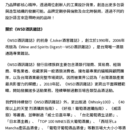
乃品牌都核心精神，透過兩位創辦人的工業設計背景，創造出更多包袋
與造型結構的發展可能。品牌定期參與倫敦及台北時裝周，透過不同的
設計語言來詮釋時尚的品味！
關於《WSD酒訊雜誌》
《WSD酒訊雜誌》的前身《Joker酒客雜誌》，創立於1990年，2006年
改版為《Wine and Spirits Digest─WSD酒訊雜誌》，是台灣唯一酒類
通路專業雜誌。
《WSD酒訊雜誌》發行目標族群主要包含酒類代理商、貿易商、經銷
商、零售業者、收藏家與一般酒類消費者。擁有最專業的編輯與顧問團
隊，以及台灣酒業最完整市場資訊，因而被業界公認為「台灣酒類產業
最具影響力的媒體」。2010年起，《WSD酒訊雜誌》更跨出平面媒體範
疇，開始發展諸多活動業務，陸續舉辦過數百場各類型品酒活動。
我們除持續發行《WSD酒訊雜誌》外，更出版過《Whisky100》、《40
度以上的天堂 烈酒購買指南》、《好瓶！葡萄酒選購指南》、《威語
錄》等叢書。並舉辦過「威士忌嘉年華」、「台北葡萄酒生活節」、
「日本酒主義」、「TOP 100 WINES百大葡萄酒展」、「西班牙La
Mancha產區品酒會」、「葡萄牙葡萄酒品酒會」等數百場大大小小等酒