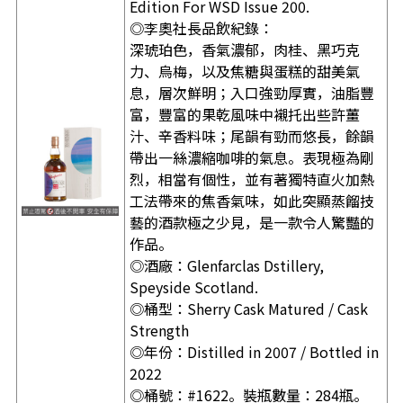
Edition For WSD Issue 200.
◎李奧社長品飲紀錄：
深琥珀色，香氣濃郁，肉桂、黑巧克
力、烏梅，以及焦糖與蛋糕的甜美氣
息，層次鮮明；入口強勁厚實，油脂豐
富，豐富的果乾風味中襯托出些許薑
汁、辛香料味；尾韻有勁而悠長，餘韻
帶出一絲濃縮咖啡的氣息。表現極為剛
烈，相當有個性，並有著獨特直火加熱
工法帶來的焦香氣味，如此突顯蒸餾技
藝的酒款極之少見，是一款令人驚豔的
作品。
◎酒廠：Glenfarclas Dstillery,
Speyside
Scotland
.
◎桶型：Sherry Cask Matured / Cask
Strength
◎年份：Distilled in 2007 / Bottled in
2022
◎桶號：#1622。裝瓶數量：284瓶。