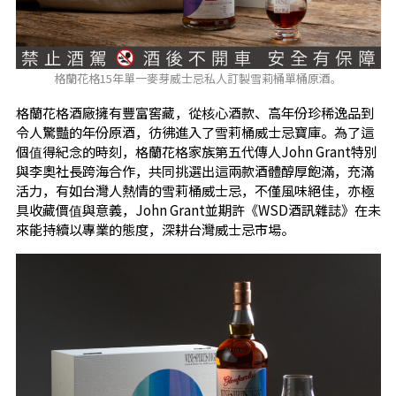
格蘭花格15年單一麥芽威士忌私人訂製雪莉桶單桶原酒。
格蘭花格酒廠擁有豐富窖藏，從核心酒款、高年份珍稀逸品到
令人驚豔的年份原酒，彷彿進入了雪莉桶威士忌寶庫。為了這
個值得紀念的時刻，格蘭花格家族第五代傳人John Grant特別
與李奧社長跨海合作，共同挑選出這兩款酒體醇厚飽滿，充滿
活力，有如台灣人熱情的雪莉桶威士忌，不僅風味絕佳，亦極
具收藏價值與意義，John Grant並期許《WSD酒訊雜誌》在未
來能持續以專業的態度，深耕台灣威士忌市場。