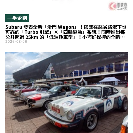
一手企劃
Subaru 發表全新「滑門 Wagon」！搭載在惡劣路況下也
可靠的「Turbo 引擎」×「四輪驅動」系統！同時推出每
公升超過 25km 的「低油耗車型」！小巧好操控的全新
Stella 登場！
2026-08-06