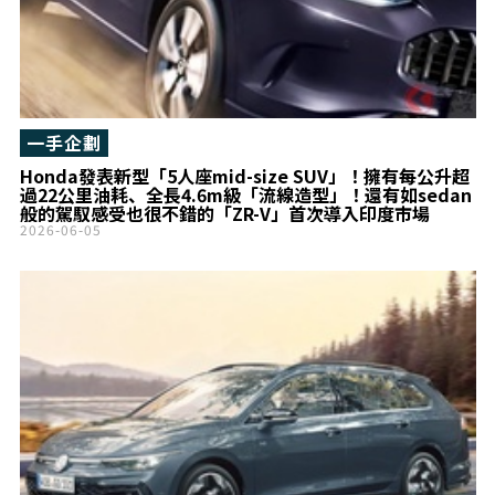
一手企劃
Honda發表新型「5人座mid-size SUV」！擁有每公升超
過22公里油耗、全長4.6m級「流線造型」！還有如sedan
般的駕馭感受也很不錯的「ZR-V」首次導入印度市場
2026-06-05