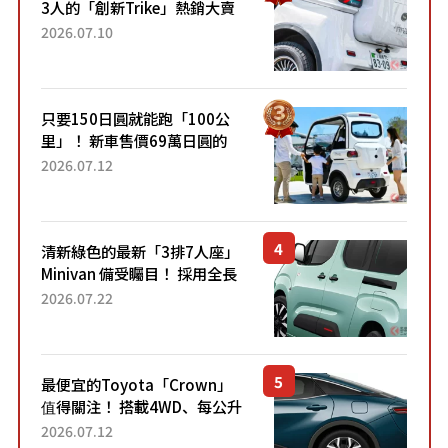
3人的「創新Trike」熱銷大賣
成為人氣車款！「養車成本真
2026.07.10
的超便宜！」「150日圓就能
跑100公里」「小朋友坐得...
只要150日圓就能跑「100公
里」！ 新車售價69萬日圓的
「3人座」Trike大受歡迎！ 順
2026.07.12
應時代需求，究竟為何能迅速
熱賣？
清新綠色的最新「3排7人座」
Minivan 備受矚目！ 採用全長
4.7公尺剛剛好的車身尺寸與
2026.07.22
「滑門」設計！ 還推出467萬
元日圓起的5人座版...
最便宜的Toyota「Crown」
值得關注！ 搭載4WD、每公升
22.4公里低油耗表現超亮眼！
2026.07.12