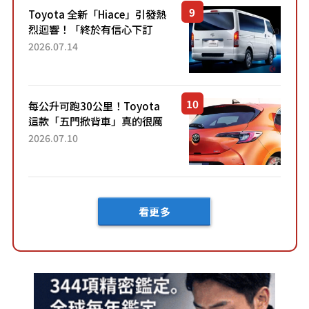
Toyota 全新「Hiace」引發熱
烈迴響！「終於有信心下訂
了！」「哪個等級交車最
2026.07.14
快？」討論不斷！但下訂後竟
然還要等「超過半年」才能交
車？...
每公升可跑30公里！Toyota
這款「五門掀背車」真的很厲
害！ 擁有全長4.3公尺的「剛剛
2026.07.10
好車身尺寸」，配備全面升
級！ 採Hybrid專屬設...
看更多