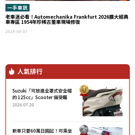
一手車訊
老車迷必看！Automechanika Frankfurt 2026擴大經典
車專區 1954年珍稀古董車現場修復
2026-08-07
人氣排行
Suzuki「可放進全罩式安全帽
的 125cc」Scooter 備受矚
目！採用全新流線設計與各項
2026.07.20
升級，騎乘更加舒適！已陸續
開始出口的新款「B...
新車只要60萬日圓起！可乘坐