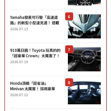
配備豐富、超越售價水準，堪
稱高CP值代表的「...
Yamaha發表可行駛「高速道
路」的新型小型速克達！ 搭載
能享受超強勁「渦輪感」的動
2026.07.13
力系統！ 採用與高階「Super
Sport」車款相同的...
910萬日圓！Toyota 玩真的的
「超豪華 Crown」太厲害了！
採用由「匠人技藝」打造的
2026.07.19
「專屬車色」與運動化「底盤
設定」！還配備專屬豪華...
Honda頂級「超省油」
Minivan 太厲害！ 採用豪華
「真皮座椅」與專屬「黑色內
2026.07.12
裝」！ 每公升可跑約20公里，
兼具優異節能表現與舒適
「三...