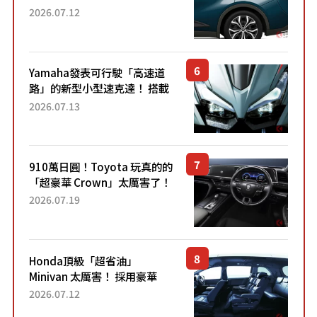
22.4公里低油耗表現超亮眼！
2026.07.12
配備豐富、超越售價水準，堪
稱高CP值代表的「...
Yamaha發表可行駛「高速道
路」的新型小型速克達！ 搭載
能享受超強勁「渦輪感」的動
2026.07.13
力系統！ 採用與高階「Super
Sport」車款相同的...
910萬日圓！Toyota 玩真的的
「超豪華 Crown」太厲害了！
採用由「匠人技藝」打造的
2026.07.19
「專屬車色」與運動化「底盤
設定」！還配備專屬豪華...
Honda頂級「超省油」
Minivan 太厲害！ 採用豪華
「真皮座椅」與專屬「黑色內
2026.07.12
裝」！ 每公升可跑約20公里，