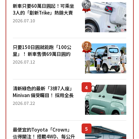
新車只要60萬日圓起！可乘坐
3人的「創新Trike」熱銷大賣
成為人氣車款！「養車成本真
2026.07.10
的超便宜！」「150日圓就能
跑100公里」「小朋友坐得...
只要150日圓就能跑「100公
里」！ 新車售價69萬日圓的
「3人座」Trike大受歡迎！ 順
2026.07.12
應時代需求，究竟為何能迅速
熱賣？
清新綠色的最新「3排7人座」
Minivan 備受矚目！ 採用全長
4.7公尺剛剛好的車身尺寸與
2026.07.22
「滑門」設計！ 還推出467萬
元日圓起的5人座版...
最便宜的Toyota「Crown」
值得關注！ 搭載4WD、每公升