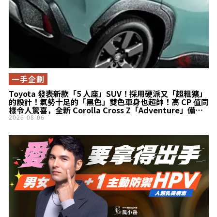
一手企劃
Toyota 發表新款「5 人座」SUV！採用硬派又「超粗獷」
的設計！氣勢十足的「黑色」雙色車身也超帥！高 CP 值同
樣令人驚喜，全新 Corolla Cross Z「Adventure」備受
矚目！
2026-08-06