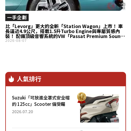
一手企劃
比「Levorg」更大的全新「Station Wagon」上市！ 車
長逼近4.9公尺，搭載1.5升Turbo Engine與專屬質感內
裝！ 配備頂級音響系統的VW「Passat Premium Sound
Edition」到底有什麼魅力？
2026-08-07
人氣排行
Suzuki「可放進全罩式安全帽
的 125cc」Scooter 備受矚
目！採用全新流線設計與各項
2026.07.20
升級，騎乘更加舒適！已陸續
開始出口的新款「B...