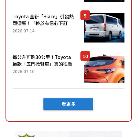
兼具優異節能表現與舒適
「三...
Toyota 全新「Hiace」引發熱
烈迴響！「終於有信心下訂
了！」「哪個等級交車最
2026.07.14
快？」討論不斷！但下訂後竟
然還要等「超過半年」才能交
車？...
每公升可跑30公里！Toyota
這款「五門掀背車」真的很厲
害！ 擁有全長4.3公尺的「剛剛
2026.07.10
好車身尺寸」，配備全面升
級！ 採Hybrid專屬設...
看更多