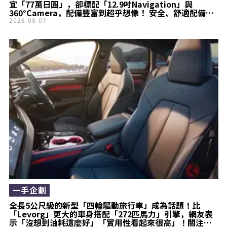
宜「77萬日圓」，卻標配「12.9吋Navigation」與
360°Camera，配備豐富到超乎想像！ 安全、舒適配備一
應俱全，堪稱「聰明人的選擇」！ 入門車型「新型CX-
2026-08-07
5『S』」到底是什麼樣的車？
一手企劃
全長5公尺級的新型「四輪驅動旅行車」成為話題！比
「Levorg」更大的車身搭配「272匹馬力」引擎，網友表
示「沒想到油耗這麼好」「實用性看起來很高」！關注