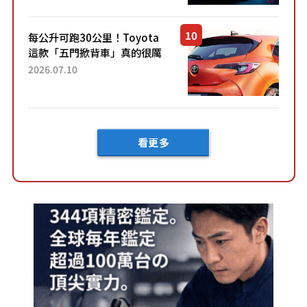
然還要等「超過半年」才能交
車？...
每公升可跑30公里！Toyota
這款「五門掀背車」真的很厲
害！ 擁有全長4.3公尺的「剛剛
2026.07.10
好車身尺寸」，配備全面升
級！ 採Hybrid專屬設...
看更多