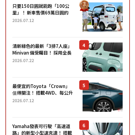
只要150日圓就能跑「100公
里」！ 新車售價69萬日圓的
「3人座」Trike大受歡迎！ 順
2026.07.12
應時代需求，究竟為何能迅速
熱賣？
清新綠色的最新「3排7人座」
Minivan 備受矚目！ 採用全長
4.7公尺剛剛好的車身尺寸與
2026.07.22
「滑門」設計！ 還推出467萬
元日圓起的5人座版...
最便宜的Toyota「Crown」
值得關注！ 搭載4WD、每公升
22.4公里低油耗表現超亮眼！
2026.07.12
配備豐富、超越售價水準，堪
稱高CP值代表的「...
Yamaha發表可行駛「高速道
路」的新型小型速克達！ 搭載