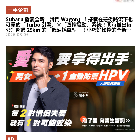
一手企劃
Subaru 發表全新「滑門 Wagon」！搭載在惡劣路況下也
可靠的「Turbo 引擎」×「四輪驅動」系統！同時推出每
公升超過 25km 的「低油耗車型」！小巧好操控的全新
Stella 登場！
2026-08-06
AD