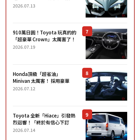
能享受超強勁「渦輪感」的動
2026.07.13
力系統！ 採用與高階「Super
Sport」車款相同的...
910萬日圓！Toyota 玩真的的
「超豪華 Crown」太厲害了！
採用由「匠人技藝」打造的
2026.07.19
「專屬車色」與運動化「底盤
設定」！還配備專屬豪華...
Honda頂級「超省油」
Minivan 太厲害！ 採用豪華
「真皮座椅」與專屬「黑色內
2026.07.12
裝」！ 每公升可跑約20公里，
兼具優異節能表現與舒適
「三...
Toyota 全新「Hiace」引發熱
烈迴響！「終於有信心下訂
了！」「哪個等級交車最
2026.07.14
快？」討論不斷！但下訂後竟