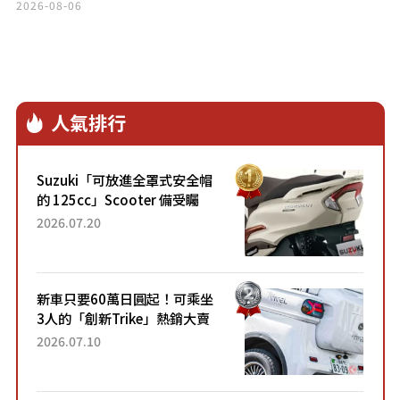
Audi「A6 Avant」
2026-08-06
人氣排行
Suzuki「可放進全罩式安全帽
的 125cc」Scooter 備受矚
目！採用全新流線設計與各項
2026.07.20
升級，騎乘更加舒適！已陸續
開始出口的新款「B...
新車只要60萬日圓起！可乘坐
3人的「創新Trike」熱銷大賣
成為人氣車款！「養車成本真
2026.07.10
的超便宜！」「150日圓就能
跑100公里」「小朋友坐得...