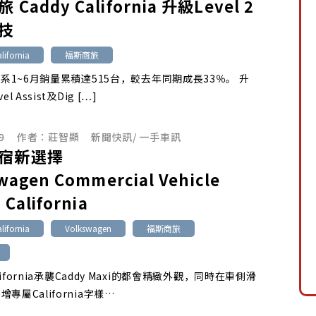
Caddy California 升級Level 2
技
lifornia
福斯商旅
全車系1~6月銷量累積達515台，較去年同期成長33％。 升
l Assist及Dig […]
9
作者：
莊智顯
新聞快訊
/
一手車訊
宿新選擇
wagen Commercial Vehicle
 California
lifornia
Volkswagen
福斯商旅
California承襲Caddy Maxi的都會精緻外觀，同時在車側滑
專屬California字樣…