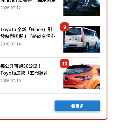
「真皮座椅」與專屬「黑色
2026.07.12
內裝」！ 每公升可跑約20
公里，兼具優異節能表現與
舒適「三...
Toyota 全新「Hiace」引
發熱烈迴響！「終於有信心
下訂了！」「哪個等級交車
2026.07.14
最快？」討論不斷！但下訂
後竟然還要等「超過半年」
才能交車？...
每公升可跑30公里！
Toyota這款「五門掀背
車」真的很厲害！ 擁有全
2026.07.10
長4.3公尺的「剛剛好車身
尺寸」，配備全面升級！
採Hybrid專屬設...
看更多