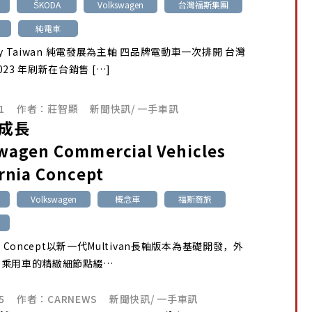
ŠKODA
Volkswagen
台灣福斯集團
純電車
rify Taiwan 純電發展為主軸 四品牌電動車一次排開 台灣
23 年刷新在台銷售 […]
1
作者：
莊智顯
新聞快訊
/
一手車訊
成長
wagen Commercial Vehicles
ornia Concept
Volkswagen
概念車
福斯商旅
nia Concept以新一代Multivan長軸版本為基礎開發，外
向乘用車的精緻細節點綴…
5
作者：
CARNEWS
新聞快訊
/
一手車訊