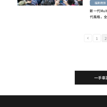
福斯商旅
新一代Mu
代風格，全車系
1
2
一手車