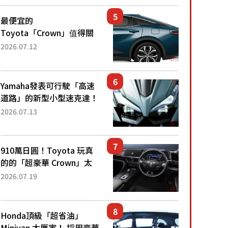
還推出467萬元日圓起的5
人座版...
最便宜的
Toyota「Crown」值得關
注！ 搭載4WD、每公升
2026.07.12
22.4公里低油耗表現超亮
眼！ 配備豐富、超越售價
水準，堪稱高CP值代表的
Yamaha發表可行駛「高速
「...
道路」的新型小型速克達！
搭載能享受超強勁「渦輪
2026.07.13
感」的動力系統！ 採用與
高階「Super Sport」車款
相同的...
910萬日圓！Toyota 玩真
的的「超豪華 Crown」太
厲害了！採用由「匠人技
2026.07.19
藝」打造的「專屬車色」與
運動化「底盤設定」！還配
備專屬豪華...
Honda頂級「超省油」
Minivan 太厲害！ 採用豪華