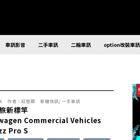
車訊影音
二手車訊
二輪車訊
option改裝車
4
作者：
莊智顯
新聞快訊
/
一手車訊
旅新標竿
wagen Commercial Vehicles
zz Pro S