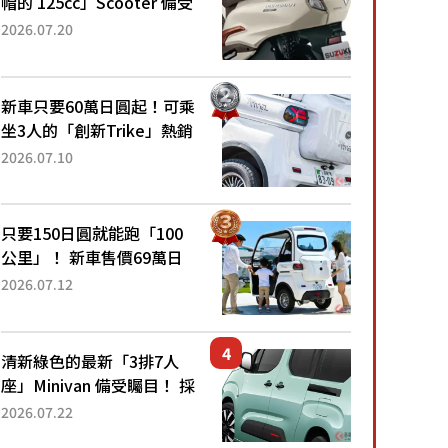
帽的 125cc」Scooter 備受
矚目！採用全新流線設計與
2026.07.20
各項升級，騎乘更加舒適！
已陸續開始出口的新款
「B...
新車只要60萬日圓起！可乘
坐3人的「創新Trike」熱銷
大賣成為人氣車款！「養車
2026.07.10
成本真的超便宜！」「150
日圓就能跑100公里」「小
朋友坐得...
只要150日圓就能跑「100
公里」！ 新車售價69萬日
圓的「3人座」Trike大受歡
2026.07.12
迎！ 順應時代需求，究竟
為何能迅速熱賣？
清新綠色的最新「3排7人
座」Minivan 備受矚目！ 採
用全長4.7公尺剛剛好的車
2026.07.22
身尺寸與「滑門」設計！