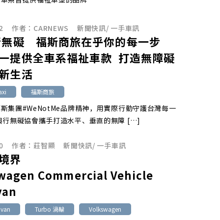
2
作者：
CARNEWS
新聞快訊
/
一手車訊
行無礙 福斯商旅在乎你的每一步
一提供全車系福祉車款 打造無障礙
新生活
xi
福斯商旅
斯集團#WeNotMe品牌精神，用實際行動守護台灣每一
與行無礙協會攜手打造水平、垂直的無障 […]
0
作者：
莊智顯
新聞快訊
/
一手車訊
境界
wagen Commercial Vehicle
van
ivan
Turbo 渦輪
Volkswagen