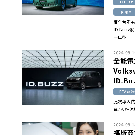
ID.Buzz
純電車
讓全台所有
ID.Buz
一車型…
2024.09.1
全能電
Volks
ID.Bu
BEV 電
此次導入的
電7人座休
2024.09.1
福斯商