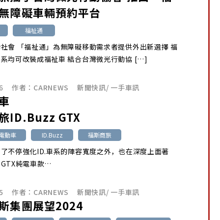
無障礙車輛預約平台
福祉通
社會 「福祉通」為無障礙移動需求者提供外出新選擇 福
系均可改裝成福祉車 結合台灣微光行動協 […]
6
作者：
CARNEWS
新聞快訊
/
一手車訊
車
ID.Buzz GTX
池電動車
ID.Buzz
福斯商旅
了不停強化ID.車系的陣容寬度之外，也在深度上面著
GTX純電車款…
5
作者：
CARNEWS
新聞快訊
/
一手車訊
斯集團
展望
2024