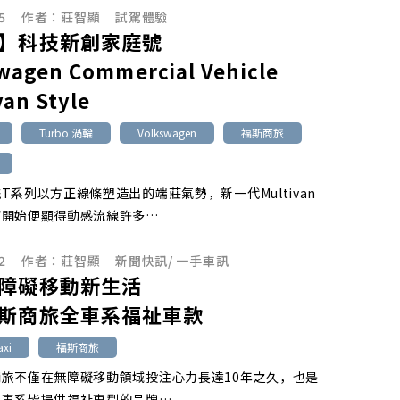
5
作者：
莊智顯
試駕體驗
】科技新創家庭號
wagen Commercial Vehicle
van Style
Turbo 渦輪
Volkswagen
福斯商旅
T系列以方正線條塑造出的端莊氣勢，新一代Multivan
廓開始便顯得動感流線許多…
2
作者：
莊智顯
新聞快訊
/
一手車訊
障礙移動新生活
斯商旅全車系福祉車款
xi
福斯商旅
旅不僅在無障礙移動領域投注心力長達10年之久，也是
全車系皆提供福祉車型的品牌…