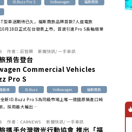
ID.Buzz Pro S
Volkswagen
福斯商旅
T型車迷期待已久，福斯商旅品牌首款7人座電旅
z於10月18日正式在台發表上市，首波引進Pro S長軸版單
9
作者：
莊智顯
新聞快訊
/
一手車訊
旅預告登台
wagen Commercial Vehicles
zz Pro S
池電動車
ID.Buzz
Volkswagen
福斯商旅
全新ID.Buzz Pro S為同級市場上唯一德國原裝進口純
旅，採用最大輸出…
8
作者：
CARNEWS
新聞快訊
/
一手車訊
旅攜手台灣微光行動協會
推出「福