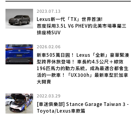
2023.07.13
氣
Lexus新一代「TX」世界首演!
引
首度採用3.5L V6 PHEV的北美市場專屬三
即
排座椅SUV
2026.02.06
新車505萬日圓！ Lexus「全新」豪華緊湊
型跨界休旅登場！ 車長約4.5公尺＋綜效
196匹馬力的動力系統，成為最適合都會生
活的一款車！「UX300h」最新車型於加拿
與
大開賣
竟
2022.03.29
[車迷俱樂部] Stance Garage Taiwan 3 -
Toyota/Lexus車款篇
勢
質感