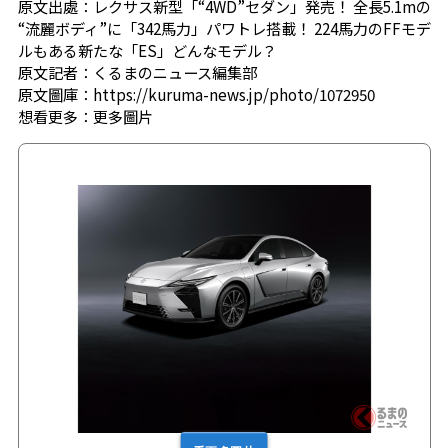
原文出處：レクサス新型「“4WD”セダン」発売！ 全長5.1mの
“流麗ボディ”に「342馬力」パワトレ搭載！ 224馬力のFFモデ
ルもある新たな「ES」どんなモデル？
原文記者：くるまのニュース編集部
原文圖庫：https://kuruma-news.jp/photo/1072950
想看更多：
更多圖片