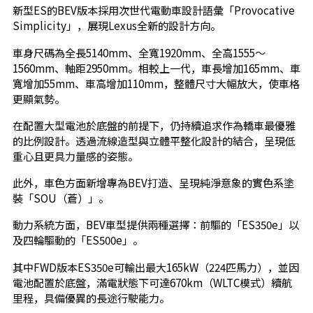
新型ES的BEV版本採用次世代電動車設計語彙「Provocative
Simplicity」，展現Lexus全新的設計方向。
車身尺碼為全長5140mm、全寬1920mm、全高1555～
1560mm、軸距2950mm。相較上一代，車長增加165mm、車
寬增加55mm、車高增加110mm，整體尺寸大幅放大，使車格
更顯氣勢。
在配置大型電池於底盤的前提下，仍持續追求作為轎車最優雅
的比例設計。透過流線造型與立體平整化設計的結合，呈現低
重心且更具力量感的姿態。
此外，車色方面新增專為BEV打造、呈現純淨意象的實色系塗
裝「SOU（蒼）」。
動力系統方面，BEV車型提供兩種選擇：前驅的「ES350e」以
及四輪驅動的「ES500e」。
其中FWD版本ES350e可輸出最大165kW（224匹馬力），並因
電池配置於底盤，滿電狀態下可達670km（WLTC模式）續航
里程，具備優異的長途行駛能力。