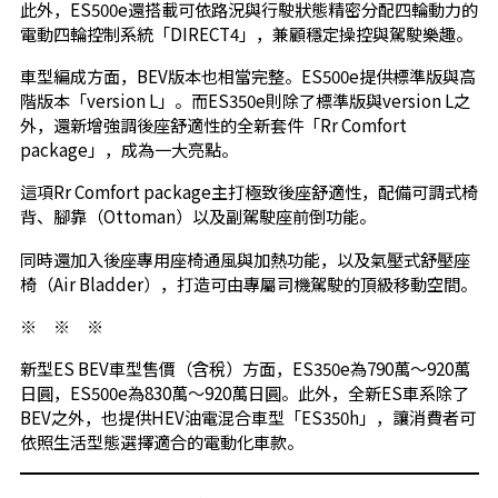
此外，ES500e還搭載可依路況與行駛狀態精密分配四輪動力的
電動四輪控制系統「DIRECT4」，兼顧穩定操控與駕駛樂趣。
車型編成方面，BEV版本也相當完整。ES500e提供標準版與高
階版本「version L」。而ES350e則除了標準版與version L之
外，還新增強調後座舒適性的全新套件「Rr Comfort
package」，成為一大亮點。
這項Rr Comfort package主打極致後座舒適性，配備可調式椅
背、腳靠（Ottoman）以及副駕駛座前倒功能。
同時還加入後座專用座椅通風與加熱功能，以及氣壓式舒壓座
椅（Air Bladder），打造可由專屬司機駕駛的頂級移動空間。
※ ※ ※
新型ES BEV車型售價（含稅）方面，ES350e為790萬～920萬
日圓，ES500e為830萬～920萬日圓。此外，全新ES車系除了
BEV之外，也提供HEV油電混合車型「ES350h」，讓消費者可
依照生活型態選擇適合的電動化車款。