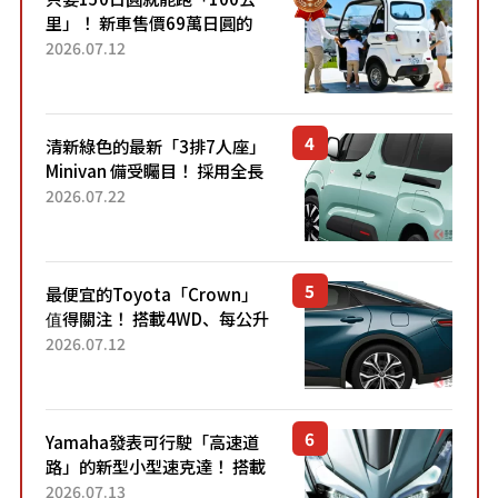
里」！ 新車售價69萬日圓的
「3人座」Trike大受歡迎！ 順
2026.07.12
應時代需求，究竟為何能迅速
熱賣？
清新綠色的最新「3排7人座」
Minivan 備受矚目！ 採用全長
4.7公尺剛剛好的車身尺寸與
2026.07.22
「滑門」設計！ 還推出467萬
元日圓起的5人座版...
最便宜的Toyota「Crown」
值得關注！ 搭載4WD、每公升
22.4公里低油耗表現超亮眼！
2026.07.12
配備豐富、超越售價水準，堪
稱高CP值代表的「...
Yamaha發表可行駛「高速道
路」的新型小型速克達！ 搭載
能享受超強勁「渦輪感」的動
2026.07.13