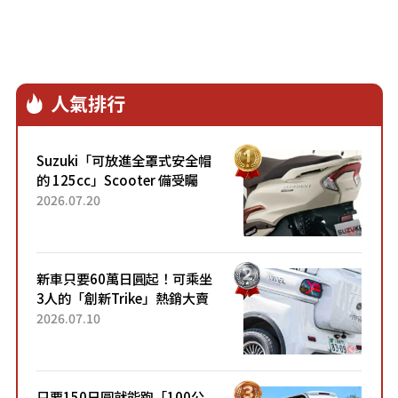
人氣排行
Suzuki「可放進全罩式安全帽
的 125cc」Scooter 備受矚
目！採用全新流線設計與各項
2026.07.20
升級，騎乘更加舒適！已陸續
開始出口的新款「B...
新車只要60萬日圓起！可乘坐
3人的「創新Trike」熱銷大賣
成為人氣車款！「養車成本真
2026.07.10
的超便宜！」「150日圓就能
跑100公里」「小朋友坐得...
只要150日圓就能跑「100公