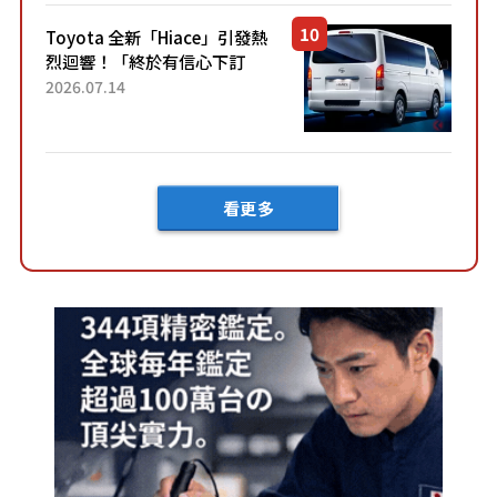
「三...
Toyota 全新「Hiace」引發熱
烈迴響！「終於有信心下訂
了！」「哪個等級交車最
2026.07.14
快？」討論不斷！但下訂後竟
然還要等「超過半年」才能交
車？...
看更多