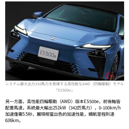
システム最大出力342馬力を発揮する高性能なAWD（四輪駆動）モデル
「ES500e」
另一方面，高性能四輪驅動（AWD）版本ES500e，前後軸皆
配置馬達，系統最大輸出252kW（342匹馬力），0-100km/h
加速僅需5.5秒，展現相當出色的加速性能，續航里程則達
636km。