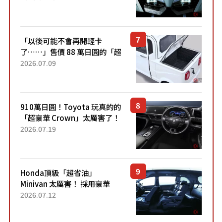
力系統！ 採用與高階「Super
Sport」車款相同的...
「以後可能不會再開輕卡
了……」售價 88 萬日圓的「超
迷你輕型貨車」引發兩極評
2026.07.09
價！「150 日圓就能跑 100 公
里！」「免驗車真的太棒
了！...
910萬日圓！Toyota 玩真的的
「超豪華 Crown」太厲害了！
採用由「匠人技藝」打造的
2026.07.19
「專屬車色」與運動化「底盤
設定」！還配備專屬豪華...
Honda頂級「超省油」
Minivan 太厲害！ 採用豪華
「真皮座椅」與專屬「黑色內
2026.07.12
裝」！ 每公升可跑約20公里，
兼具優異節能表現與舒適