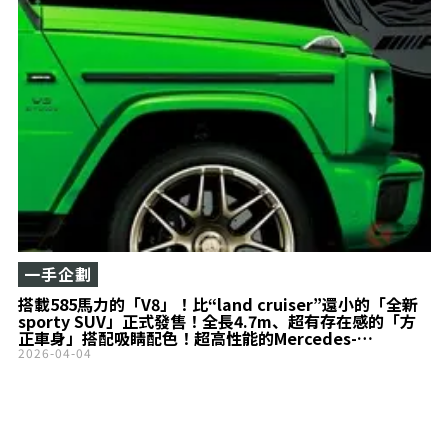
一手企劃
搭載585馬力的「V8」！比“land cruiser”還小的「全新
sporty SUV」正式發售！全長4.7m、超有存在感的「方
正車身」搭配吸睛配色！超高性能的Mercedes-
AMG「G63 edition performance」是什麼？
2026-04-04