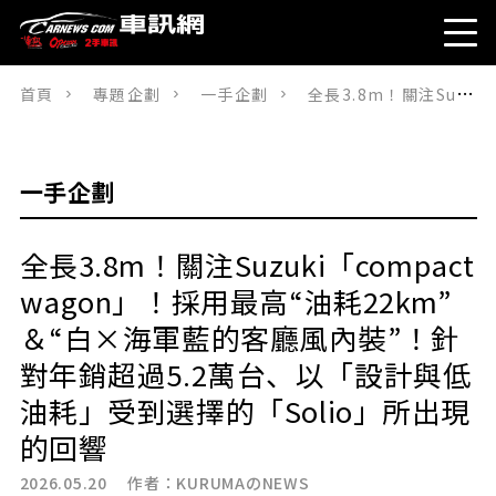
首頁
專題企劃
一手企劃
全長3.8m！關注Suzuki「compact wagon」！採用最高“油耗22km”＆“白×海軍藍的客廳風內裝”！針對年銷超過5.2萬台、以「設計與低油耗」受到選擇的「Solio」所出現的回響
一手企劃
全長3.8m！關注Suzuki「compact
wagon」！採用最高“油耗22km”
＆“白×海軍藍的客廳風內裝”！針
對年銷超過5.2萬台、以「設計與低
油耗」受到選擇的「Solio」所出現
的回響
2026.05.20 作者：
KURUMAのNEWS