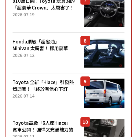
910萬日圓！Toyota 玩真的的
「超豪華 Crown」太厲害了！
採用由「匠人技藝」打造的
2026.07.19
「專屬車色」與運動化「底盤
設定」！還配備專屬豪華...
Honda頂級「超省油」
Minivan 太厲害！ 採用豪華
「真皮座椅」與專屬「黑色內
2026.07.12
裝」！ 每公升可跑約20公里，
兼具優異節能表現與舒適
「三...
Toyota 全新「Hiace」引發熱
烈迴響！「終於有信心下訂
了！」「哪個等級交車最
2026.07.14
快？」討論不斷！但下訂後竟
然還要等「超過半年」才能交
車？...
Toyota高級「6人座Hiace」
實車公開！ 強悍又充滿魄力的
「全黑設計」搭配特別「豪華
2026.07.11