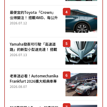
元日圓起的5人座版...
最便宜的Toyota「Crown」
值得關注！ 搭載4WD、每公升
22.4公里低油耗表現超亮眼！
2026.07.12
配備豐富、超越售價水準，堪
稱高CP值代表的「...
Yamaha發表可行駛「高速道
路」的新型小型速克達！ 搭載
能享受超強勁「渦輪感」的動
2026.07.13
力系統！ 採用與高階「Super
Sport」車款相同的...
老車迷必看！Automechanika
Frankfurt 2026擴大經典車專
區 1954年珍稀古董車現場修復
2026.08.07