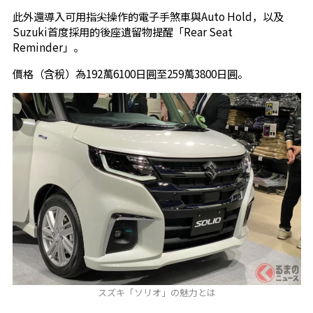
此外還導入可用指尖操作的電子手煞車與Auto Hold，以及
Suzuki首度採用的後座遺留物提醒「Rear Seat
Reminder」。
價格（含稅）為192萬6100日圓至259萬3800日圓。
スズキ「ソリオ」の魅力とは