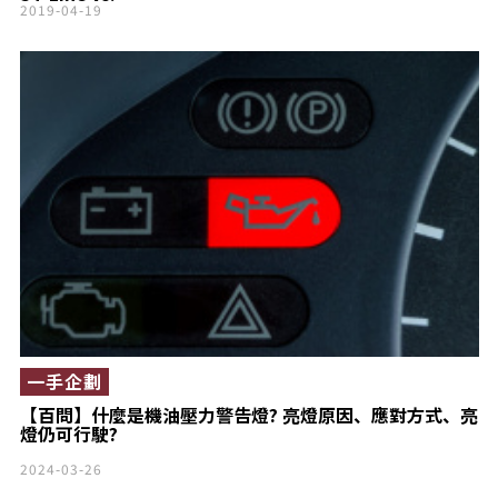
Toyota Auris
2019-04-19
一手企劃
【百問】什麼是機油壓力警告燈? 亮燈原因、應對方式、亮
燈仍可行駛?
2024-03-26