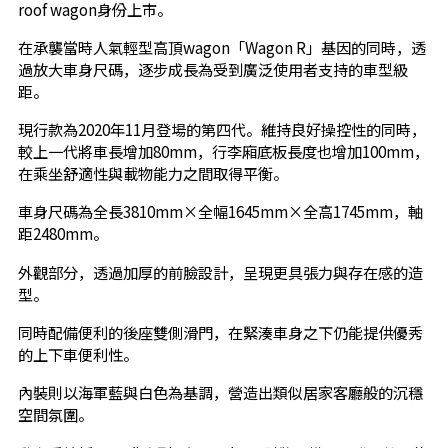
roof wagon身份上市。
在承襲當時人氣輕型高頂wagon「Wagon R」基因的同時，透
過放大車身尺碼，逐步成長為受到廣泛使用者支持的車型級
距。
現行款為2020年11月登場的第四代。維持良好操控性的同時，
較上一代將車長增加80mm，行李廂底板長度也增加100mm，
在乘坐舒適性與載物能力之間取得平衡。
車身尺碼為全長3810mm×全幅1645mm×全高1745mm，軸
距2480mm。
外觀部分，透過加厚的前臉設計，呈現更具張力與存在感的造
型。
同時配備便利的後座雙側滑門，在緊湊車身之下仍能提供優秀
的上下車便利性。
內裝則以海軍藍與白色為基調，營造出類似居家客廳般的沉穩
空間氛圍。