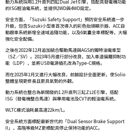
動力系統採用1.2升直列四缸Dual Jet引擎，搭配具發電機功能
的ISG輕油電系統，並提供2WD與4WD設定。
安全方面，「Suzuki Safety Support」預防安全系統進一步
升級，包含Suzuki小型車首次導入的彩色抬頭顯示器、ACC自
動跟車系統新增全速域追隨功能，以及6氣囊全車標配等，大幅
強化安全配備。
之後在2022年12月追加結合驅動馬達與AGS的獨特油電車型
（SZ／SV）。2023年5月進行部分改良，加入車道偏離抑制功
能（LDP），並將USB電源插孔改為Type-C規格。
而在2025年1月又進行大幅改良，前臉設計全面更新，使Solio
整體呈現更修長且更具氣勢的外觀。
動力系統也整合為新開發的1.2升直列三缸Z12E引擎，搭配
ISG（發電機整合馬達）與專用電池及CVT的輕油電系統。
WLTC模式油耗最高達22km/L。
安全系統方面標配最新世代的「Dual Sensor Brake Support
II」，高階等級MZ更標配具停止保持功能的ACC。