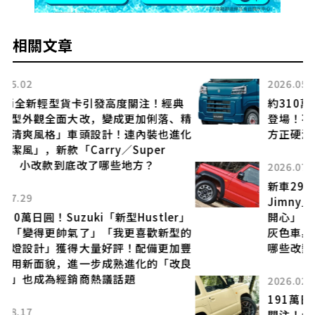
相關文章
2026.05.24
典
約310萬日圓！Suzuki全新「Every」超強
精
登場！不只有2人座「雙座版本」，還採用
化
方正硬派設計的「e Every」引發高度關注
2026.07.31
新車292萬日圓起！ Suzuki新型「5門版
Jimny」引發正反兩極評價!? 「配備更新很
」
開心」「漲價真的吃不消…」等反應！ 沉穩
的
灰色車身超適合的「最新Nomade」究竟有
豐
哪些改變？
良
2026.02.25
191萬日圓起！Suzuki「全新Jimny」備受
關注！全長僅3.4公尺的方正車身搭載強勁