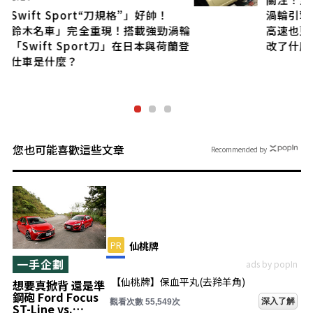
渦輪引擎！全車系標配ACC，就連手排車跑
輪
高速也更輕鬆！這款「正統輕型四驅」到底
登
改了什麼？
您也可能喜歡這些文章
Recommended by
PR
仙桃牌
一手企劃
ads by popIn
【仙桃牌】保血平丸(去羚羊角)
想要真掀背 還是準
鋼砲 Ford Focus
深入了解
觀看次數 55,549次
ST-Line vs.