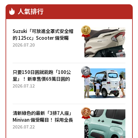
人氣排行
Suzuki「可放進全罩式安全帽
的 125cc」Scooter 備受矚
目！採用全新流線設計與各項
2026.07.20
升級，騎乘更加舒適！已陸續
開始出口的新款「B...
只要150日圓就能跑「100公
里」！ 新車售價69萬日圓的
「3人座」Trike大受歡迎！ 順
2026.07.12
應時代需求，究竟為何能迅速
熱賣？
清新綠色的最新「3排7人座」
Minivan 備受矚目！ 採用全長
4.7公尺剛剛好的車身尺寸與
2026.07.22
「滑門」設計！ 還推出467萬