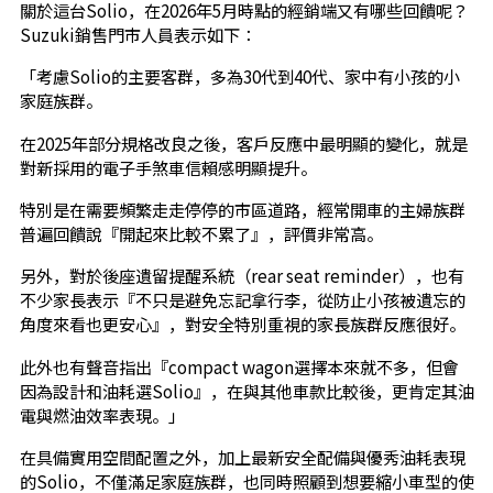
關於這台Solio，在2026年5月時點的經銷端又有哪些回饋呢？
Suzuki銷售門市人員表示如下：
「考慮Solio的主要客群，多為30代到40代、家中有小孩的小
家庭族群。
在2025年部分規格改良之後，客戶反應中最明顯的變化，就是
對新採用的電子手煞車信賴感明顯提升。
特別是在需要頻繁走走停停的市區道路，經常開車的主婦族群
普遍回饋說『開起來比較不累了』，評價非常高。
另外，對於後座遺留提醒系統（rear seat reminder），也有
不少家長表示『不只是避免忘記拿行李，從防止小孩被遺忘的
角度來看也更安心』，對安全特別重視的家長族群反應很好。
此外也有聲音指出『compact wagon選擇本來就不多，但會
因為設計和油耗選Solio』，在與其他車款比較後，更肯定其油
電與燃油效率表現。」
在具備實用空間配置之外，加上最新安全配備與優秀油耗表現
的Solio，不僅滿足家庭族群，也同時照顧到想要縮小車型的使