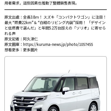
用者需求，這些因素也推動了整體銷售表現。
原文出處：全長3.8ｍ！ スズキ「コンパクトワゴン」に注目！
最大 “燃費22km”＆ “白紺のリビング内装”採用！ 「デザイン
と低燃費で選んだ」と年間5.2万台超えの「ソリオ」に寄せら
れる声
原文記者：阿久津仁
原文圖庫：https://kuruma-news.jp/photo/1057455
想看更多：
更多圖片