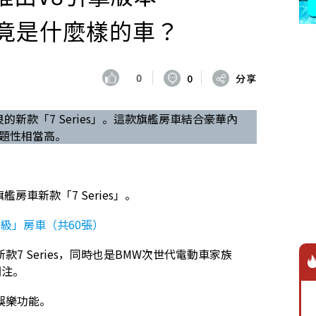
」究竟是什麼樣的車？
0
0
分享
良的新款「7 Series」。這款旗艦房車結合豪華內
話題性相當高。
房車新款「7 Series」。
級」房車（共60張）
 Series，同時也是BMW次世代電動車家族
關注。
娛樂功能。