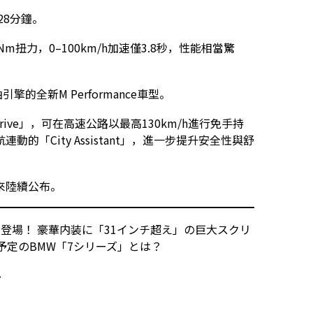
28分鐘。
00Nm扭力，0–100km/h加速僅3.8秒，性能相當驚
的全新M Performance車型。
Drive」，可在高速公路以最高130km/h進行免手持
「City Assistant」，進一步提升安全性與舒
來陸續公布。
登場！ 豪華内装に「31インチ超え」の巨大スクリ
場予定のBMW「7シリーズ」とは？
7