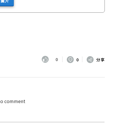
多圖片
0
0
分享
 to comment