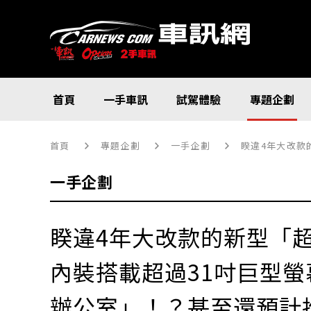
首頁
一手車訊
試駕體驗
專題企劃
首頁
專題企劃
一手企劃
睽違4年大改款的新
一手企劃
睽違4年大改款的新型「
內裝搭載超過31吋巨型
辦公室」！？甚至還預計