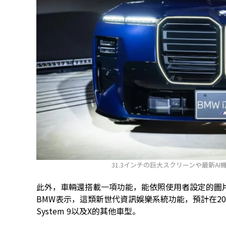
31.3インチの巨大スクリーンや最新A
此外，車輛還搭載一項功能，能依照使用者設定的圖
BMW表示，這類新世代資訊娛樂系統功能，預計在2026
System 9以及X的其他車型。