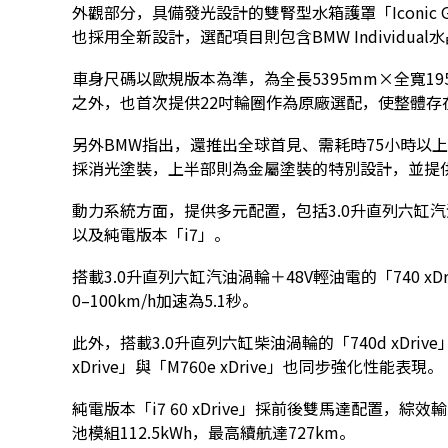
外觀部分，具備發光設計的雙腎型水箱護罩「Iconic
也採用全新設計，選配項目則包含BMW Individu
車身尺碼以歐規版本為準，為全長5395mm×全寬195
之外，也首次提供22吋輪圈作為原廠選配，使整體存
另外BMW指出，還推出全球首見、需耗時75小時以上塗裝
採消光塗裝，上半部則為金屬塗裝的特別設計，並提供
動力系統方面，提供多元配置，包括3.0升直列六缸
以及純電版本「i7」。
搭載3.0升直列六缸汽油渦輪＋48V輕油電的「740 xD
0–100km/h加速為5.1秒。
此外，搭載3.0升直列六缸柴油渦輪的「740d xDri
xDrive」與「M760e xDrive」也同步強化性能表現。
純電版本「i7 60 xDrive」採前後雙馬達配置，綜
池模組112.5kWh，最高續航達727km。