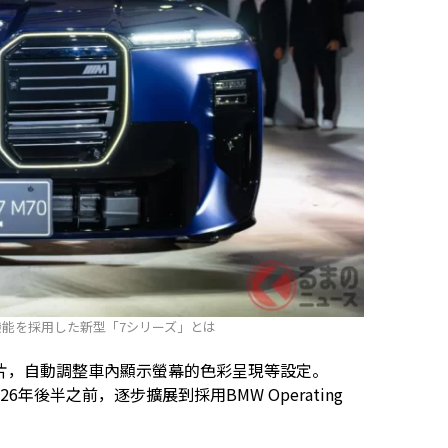
I機能を採用した新型「7シリーズ」とは
片，自動調整車內顯示螢幕的色彩呈現等設定。
年後半之前，逐步擴展到採用BMW Operating