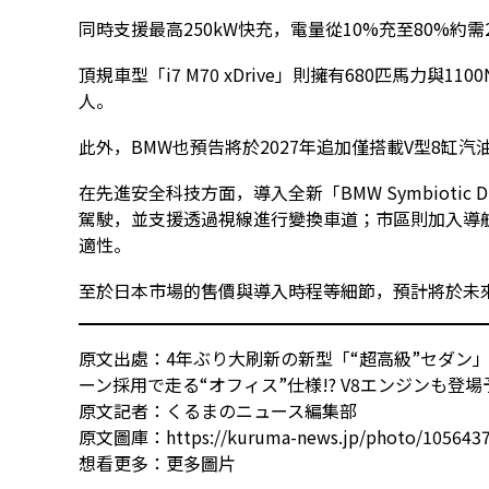
同時支援最高250kW快充，電量從10%充至80%約需
頂規車型「i7 M70 xDrive」則擁有680匹馬力與11
人。
此外，BMW也預告將於2027年追加僅搭載V型8缸汽油引擎
在先進安全科技方面，導入全新「BMW Symbiotic 
駕駛，並支援透過視線進行變換車道；市區則加入導航連動的
適性。
至於日本市場的售價與導入時程等細節，預計將於未
原文出處：4年ぶり大刷新の新型「“超高級”セダン」
ーン採用で走る“オフィス”仕様!? V8エンジンも登
原文記者：くるまのニュース編集部
原文圖庫：https://kuruma-news.jp/photo/105643
想看更多：
更多圖片