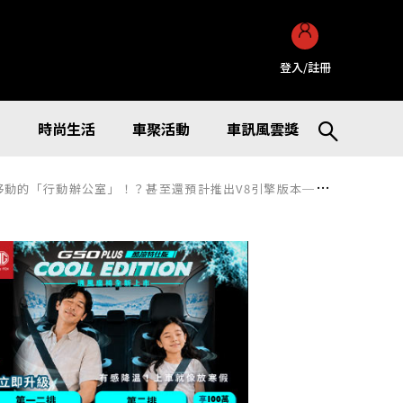
登入/註冊
訊
時尚生活
車聚活動
車訊風雲獎
還預計推出V8引擎版本──BMW「7 Series」究竟是什麼樣的車？