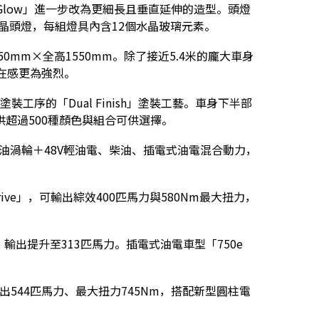
 Glow」進一步改為更細長且垂直延伸的造型。頭燈
al水晶頭燈，每組燈具內含12個水晶玻璃元素。
0mm×全高1550mm。除了接近5.4米的龐大車身
在感更為強烈。
工序的「Dual Finish」塗裝工藝。車身下半部
超過500種顏色與組合可供選擇。
汽油渦輪＋48V輕油電、柴油、插電式油電混合動力，
rive」，可輸出綜效400匹馬力與580Nm最大扭力，
ve」輸出提升至313匹馬力。插電式油電車型「750e
效輸出544匹馬力、最大扭力745Nm，搭配新型圓柱電