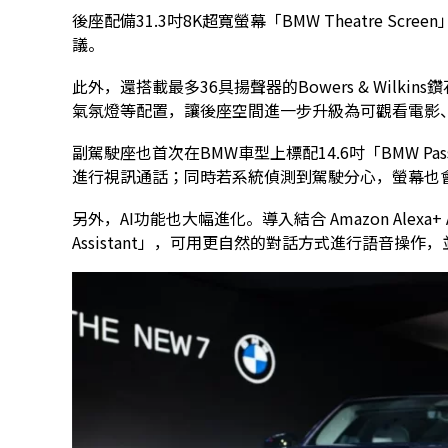
後座配備31.3吋8K超寬螢幕「BMW Theatre S
議。
此外，還搭載最多36具揚聲器的Bowers & Wilkin
氣氛燈等配置，讓後座空間進一步升級為可觀看電影
副駕駛座也首次在BMW車型上標配14.6吋「BMW Pas
進行視訊通話；同時若系統偵測到駕駛分心，螢幕也
另外，AI功能也大幅進化。導入結合 Amazon Alexa+ AI 
Assistant」，可用更自然的對話方式進行語音操