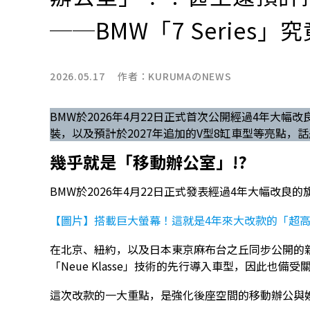
──BMW「7 Series
2026.05.17 作者：
KURUMAのNEWS
BMW於2026年4月22日正式首次公開經過4年大幅改
裝，以及預計於2027年追加的V型8缸車型等亮點，
幾乎就是「移動辦公室」!?
BMW於2026年4月22日正式發表經過4年大幅改良的旗艦
【圖片】搭載巨大螢幕！這就是4年來大改款的「超高
在北京、紐約，以及日本東京麻布台之丘同步公開的新款7
「Neue Klasse」技術的先行導入車型，因此也備受
這次改款的一大重點，是強化後座空間的移動辦公與